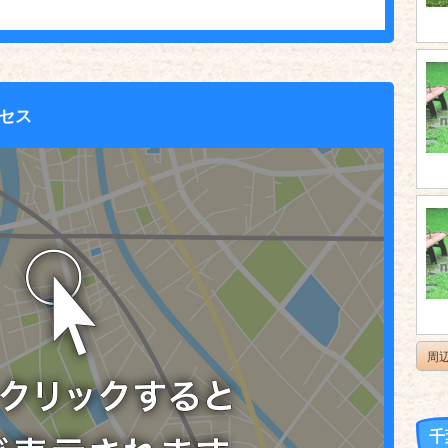
セス
周
千