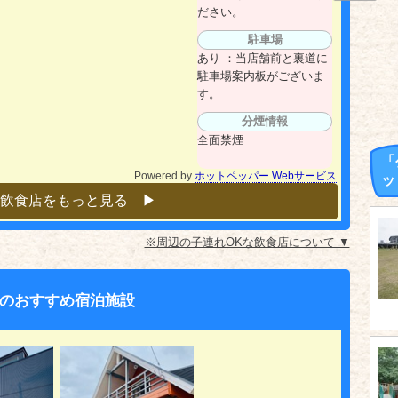
ださい。
駐車場
あり ：当店舗前と裏道に
駐車場案内板がございま
す。
分煙情報
全面禁煙
「
Powered by
ホットペッパー Webサービス
ッ
飲食店をもっと見る ▶︎
※周辺の子連れOKな飲食店について ▼
のおすすめ宿泊施設