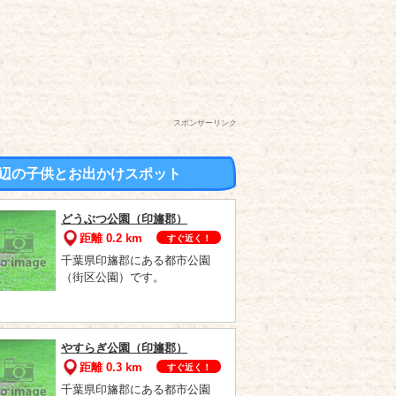
スポンサーリンク
辺の子供とお出かけスポット
どうぶつ公園（印旛郡）
距離 0.2 km
すぐ近く！
千葉県印旛郡にある都市公園
（街区公園）です。
やすらぎ公園（印旛郡）
距離 0.3 km
すぐ近く！
千葉県印旛郡にある都市公園