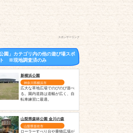
スポンサーリンク
公園」カテゴリ内の他の遊び場スポ
ト ※現地調査済のみ
新横浜公園
神奈川県横浜市
広大な草地広場でのびのび遊べ
る。園内道路は道幅が広く、自
転車練習に最適。
山梨県森林公園 金川の森
山梨県笛吹市
ローラーすべり台や乗物広場が