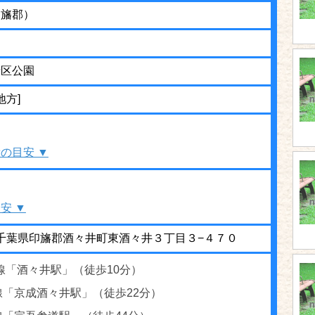
印旛郡）
街区公園
地方]
の目安 ▼
安 ▼
23 千葉県印旛郡酒々井町東酒々井３丁目３−４７０
線「酒々井駅」（徒歩10分）
線「京成酒々井駅」（徒歩22分）