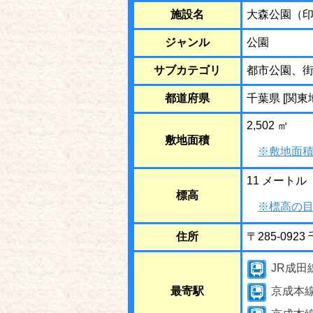
施設名
大森公園（
ジャンル
公園
サブカテゴリ
都市公園、
都道府県
千葉県 [関東
2,502 ㎡
敷地面積
※敷地面積
11 メートル
標高
※標高の目
住所
〒285-09
JR成田
最寄駅
京成本