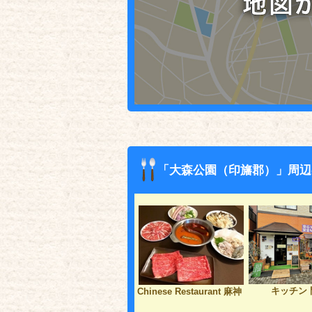
「大森公園（印旛郡）」周辺
キッチン 
Chinese Restaurant 麻神