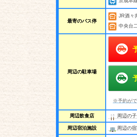
京成本
JR酒々
最寄のバス停
中央台二
周辺の駐車場
※予約がで
周辺飲食店
周辺の子
周辺宿泊施設
周辺の宿