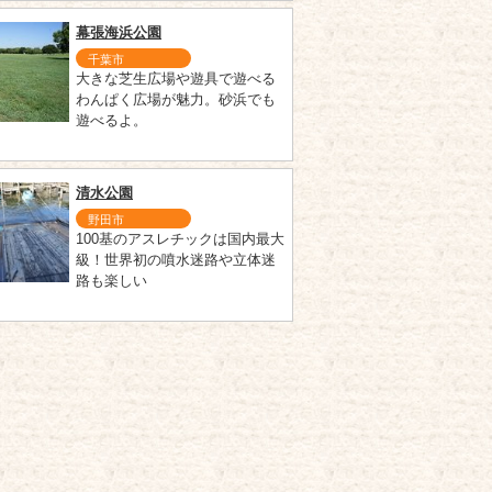
幕張海浜公園
千葉市
大きな芝生広場や遊具で遊べる
わんぱく広場が魅力。砂浜でも
遊べるよ。
清水公園
野田市
100基のアスレチックは国内最大
級！世界初の噴水迷路や立体迷
路も楽しい