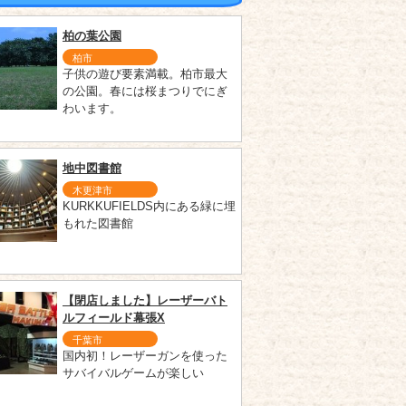
柏の葉公園
柏市
子供の遊び要素満載。柏市最大
の公園。春には桜まつりでにぎ
わいます。
地中図書館
木更津市
KURKKUFIELDS内にある緑に埋
もれた図書館
【閉店しました】レーザーバト
ルフィールド幕張X
千葉市
国内初！レーザーガンを使った
サバイバルゲームが楽しい