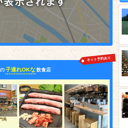
ネット予約あり
子連れOKな
の
飲食店
門馬