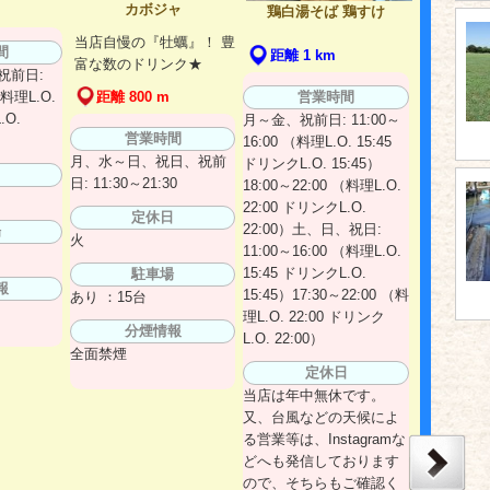
カボジャ
鶏白湯そば 鶏すけ
当店自慢の『牡蠣』！ 豊
間
距離 1 km
富な数のドリンク★
祝前日:
営業時間
（料理L.O.
距離 800 m
.O.
月～金、祝前日: 11:00～
営業時間
16:00 （料理L.O. 15:45
月、水～日、祝日、祝前
ドリンクL.O. 15:45）
日
日: 11:30～21:30
18:00～22:00 （料理L.O.
22:00 ドリンクL.O.
定休日
22:00）土、日、祝日:
場
火
11:00～16:00 （料理L.O.
15:45 ドリンクL.O.
駐車場
報
15:45）17:30～22:00 （料
あり ：15台
理L.O. 22:00 ドリンク
分煙情報
L.O. 22:00）
全面禁煙
定休日
当店は年中無休です。
又、台風などの天候によ
る営業等は、Instagramな
どへも発信しております
ので、そちらもご確認く