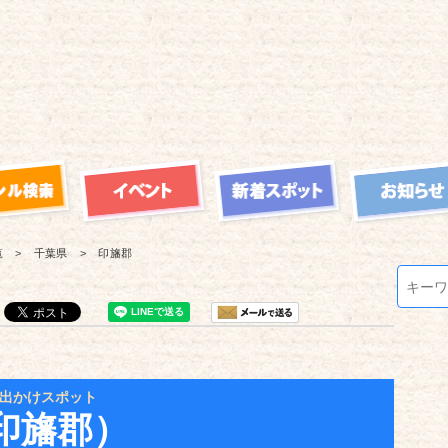
覧
千葉県
印旛郡
出かけスポット
印旛郡）