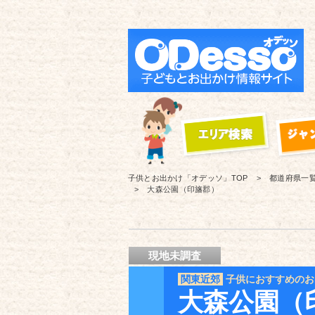
子供とお出かけ「オデッソ」
TOP
都道府県一
大森公園（印旛郡）
現地未調査
関東近郊
子供におすすめのお
大森公園（