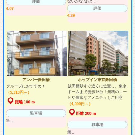
ないかな?あと ...
評価
評価
4.07
4.29
アンバー飯田橋
ホップイン東京飯田橋
グループにおすすめ！
飯田橋駅すぐ近くに位置し、東京
ドームまで徒歩15分！無料のコー
（5,313円～）
ヒや豊富なアメニティもご用意
距離 100 m
（4,400円～）
駐車場
距離 200 m
無し
駐車場
無し