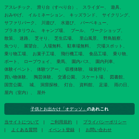
アスレチック
滑り台（すべり台）
スライダー
遊具
おみやげ
イルミネーション
キッズランド
サイクリング
サファリパーク
川遊び
水遊び
バーベキュー
プラネタリウム
キャンプ場
プール
ワークショップ
散策
迷路
芝そり
芝生広場
里山風景
野鳥観察
魚つり
展望台
入場無料
駐車場無料
穴場スポット
乗り物工場
お菓子工場
飛行機工場
食品工場
乗り物
ボート
ロープウェイ
乗馬
園内バス
園内列車
体験イベント
体験ツアー
収穫体験
味覚狩り
買い物体験
陶芸体験
交通公園
スケート場
図書館
国営公園
城
洞窟探検
灯台
資料館
足湯
雨の日
屋内（室内）
屋外
子供とお出かけ「オデッソ」
のあれこれ
当サイトについて
ご利用規約
プライバシーポリシー
よくある質問
イベント登録
お問い合わせ