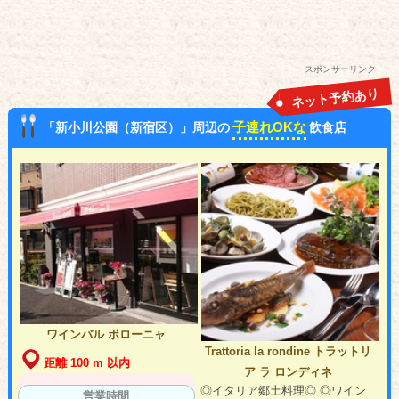
スポンサーリンク
ネット予約あり
子連れOKな
「新小川公園（新宿区）」周辺の
飲食店
ワインバル ボローニャ
Trattoria la rondine トラットリ
距離 100 m 以内
ア ラ ロンディネ
◎イタリア郷土料理◎ ◎ワイン
営業時間