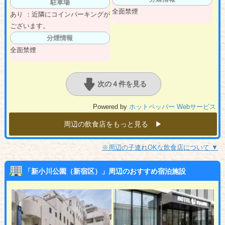
駐車場
全面禁煙
あり ：近隣にコインパーキングが
ございます。
分煙情報
全面禁煙
次の４件を見る
Powered by
ホットペッパー Webサービス
周辺の飲食店をもっと見る ▶︎
※周辺の子連れOKな飲食店について ▼
「新小川公園（新宿区）」周辺のおすすめ宿泊施設