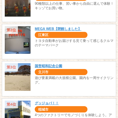
90種類以上の仕事、習い事から自由に選んで体験！
キッゾでお買い物。
MEGA WEB【閉館しました】
第2位
江東区
トヨタ自動車がお届けする見て乗って感じるクルマ
のテーマパーク
国営昭和記念公園
第3位
立川市
遊び要素満載の大規模公園。園内を一周サイクリン
グ。
グッジョバ！！
第4位
稲城市
4つのファクトリーでモノづくりを体験しよう。ア