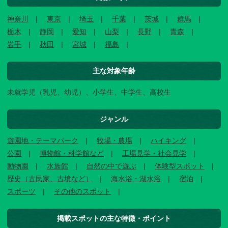
神奈川
東京
埼玉
千葉
茨城
群馬
栃木
静岡
愛知
山梨
長野
青森
岩手
秋田
宮城
福島
主な対象年齢
未就学児（乳児、幼児）、小学生、中学生、高校生
ジャンル
遊園地・テーマパーク
牧場・農場
ハイキング
公園
博物館・科学館など
工場見学・社会見学
動物園
水族館
自然の中で遊ぶ
体験型スポット
歴史（古民家、古墳など）
海水浴・湖水浴
宿泊
スポーツ
その他のスポット
掲載スポットの主な特徴・ポイント