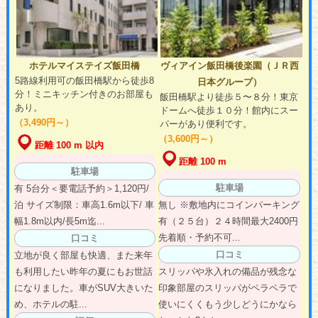
ホテルマイステイズ飯田橋
ヴィアイン飯田橋後楽園（ＪＲ西
5路線利用可の飯田橋駅から徒歩8
日本グループ）
分！ミニキッチン付きのお部屋も
飯田橋駅より徒歩５〜８分！東京
あり。
ドームへ徒歩１０分！館内にスー
（3,490円～）
パーがあり便利です。
（3,600円～）
距離 100 m 以内
距離 100 m
駐車場
駐車場
有 5台分＜要電話予約＞1,120円/
泊 サイズ制限：車高1.6m以下/ 車
無し ※敷地内にコインパーキング
幅1.8m以内/長5m迄...
有（２５台）２４時間最大2400円
先着順・予約不可...
口コミ
口コミ
立地が良く部屋も快適、また来年
も利用したい昨年の夏にもお世話
スリッパや氷入れの備品が残念な
になりました。車がSUV大きいた
印象部屋のスリッパがペラペラで
め、ホテルの駐...
使いにくくもう少しどうにかなら