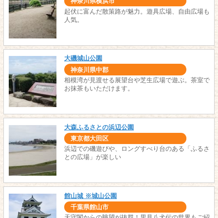
神奈川県横浜市
起伏に富んだ散策路が魅力。遊具広場、自由広場も
人気。
大磯城山公園
神奈川県中郡
相模湾が見渡せる展望台や芝生広場で遊ぶ。茶室で
お抹茶もいただけます。
大森ふるさとの浜辺公園
東京都大田区
浜辺での磯遊びや、ロングすべり台のある「ふるさ
との広場」が楽しい
館山城 ※城山公園
千葉県館山市
天守閣からの眺望が抜群！里見八犬伝の世界もご紹