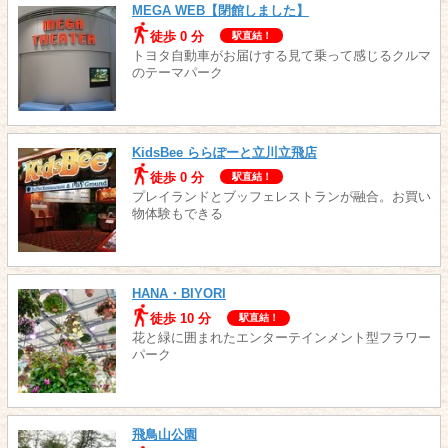
MEGA WEB【閉館しました】
徒歩 0 分
駅直結！
トヨタ自動車がお届けする見て乗って感じるクルマ
のテーマパーク
KidsBee ららぽーと立川立飛店
徒歩 0 分
駅直結！
プレイランドとブッフェレストランが融合。お買い
物体験もできる
HANA・BIYORI
徒歩 10 分
駅直結！
花と緑に囲まれたエンターテインメント型フラワー
パーク
飛鳥山公園