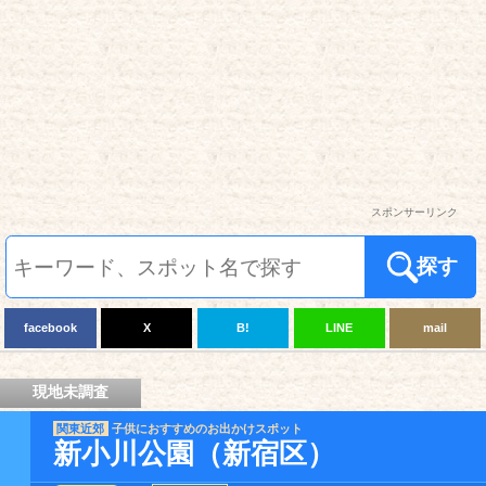
スポンサーリンク
探す
facebook
X
B!
LINE
mail
現地未調査
関東近郊
子供におすすめのお出かけスポット
新小川公園（新宿区）