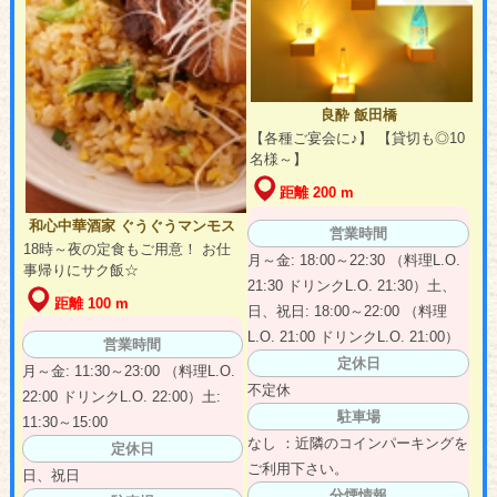
良酔 飯田橋
【各種ご宴会に♪】 【貸切も◎10
名様～】
距離 200 m
和心中華酒家 ぐうぐうマンモス
営業時間
18時～夜の定食もご用意！ お仕
月～金: 18:00～22:30 （料理L.O.
事帰りにサク飯☆
21:30 ドリンクL.O. 21:30）土、
距離 100 m
日、祝日: 18:00～22:00 （料理
L.O. 21:00 ドリンクL.O. 21:00）
営業時間
定休日
月～金: 11:30～23:00 （料理L.O.
不定休
22:00 ドリンクL.O. 22:00）土:
駐車場
11:30～15:00
なし ：近隣のコインパーキングを
定休日
ご利用下さい。
日、祝日
分煙情報