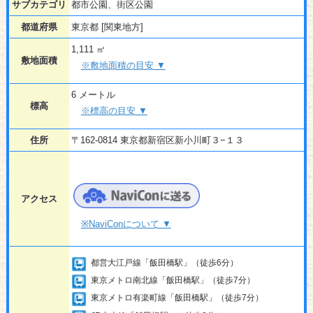
サブカテゴリ
都市公園、街区公園
都道府県
東京都 [関東地方]
1,111 ㎡
敷地面積
※敷地面積の目安 ▼
6 メートル
標高
※標高の目安 ▼
住所
〒162-0814 東京都新宿区新小川町３−１３
アクセス
※NaviConについて ▼
都営大江戸線「飯田橋駅」（徒歩6分）
東京メトロ南北線「飯田橋駅」（徒歩7分）
東京メトロ有楽町線「飯田橋駅」（徒歩7分）