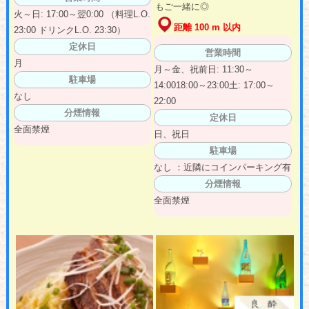
もご一緒に◎
火～日: 17:00～翌0:00 （料理L.O.
距離 100 m 以内
23:00 ドリンクL.O. 23:30）
定休日
営業時間
月
月～金、祝前日: 11:30～
駐車場
14:0018:00～23:00土: 17:00～
なし
22:00
分煙情報
定休日
全面禁煙
日、祝日
駐車場
なし ：近隣にコインパーキング有
分煙情報
全面禁煙