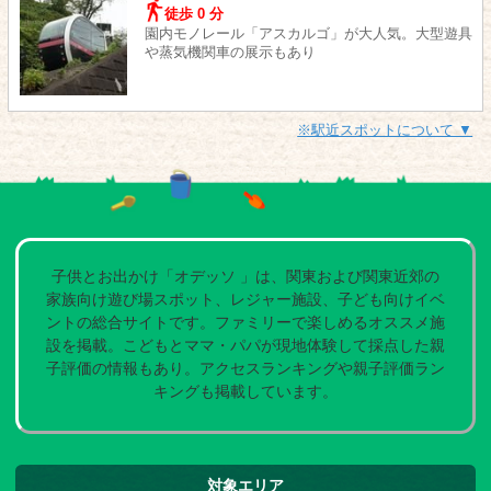
徒歩 0 分
園内モノレール「アスカルゴ」が大人気。大型遊具
や蒸気機関車の展示もあり
※駅近スポットについて ▼
子供とお出かけ「オデッソ 」は、関東および関東近郊の
家族向け遊び場スポット、レジャー施設、子ども向けイベ
ントの総合サイトです。ファミリーで楽しめるオススメ施
設を掲載。こどもとママ・パパが現地体験して採点した親
子評価の情報もあり。アクセスランキングや親子評価ラン
キングも掲載しています。
対象エリア