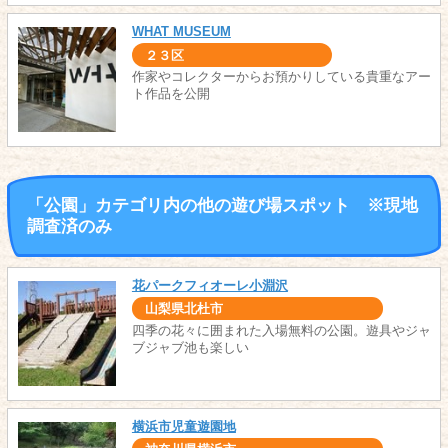
WHAT MUSEUM
２３区
作家やコレクターからお預かりしている貴重なアー
ト作品を公開
「公園」カテゴリ内の他の遊び場スポット ※現地
調査済のみ
花パークフィオーレ小淵沢
山梨県北杜市
四季の花々に囲まれた入場無料の公園。遊具やジャ
ブジャブ池も楽しい
横浜市児童遊園地