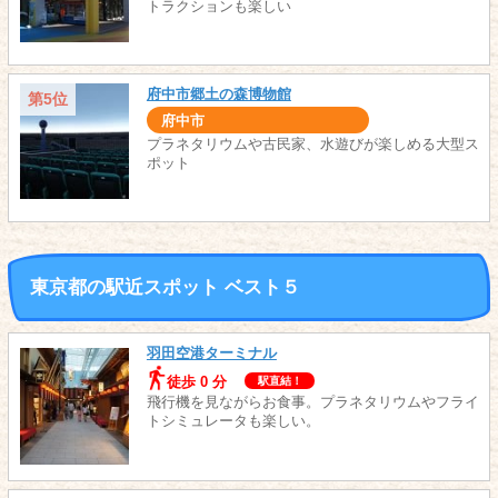
トラクションも楽しい
府中市郷土の森博物館
第5位
府中市
プラネタリウムや古民家、水遊びが楽しめる大型ス
ポット
東京都の駅近スポット ベスト５
羽田空港ターミナル
徒歩 0 分
駅直結！
飛行機を見ながらお食事。プラネタリウムやフライ
トシミュレータも楽しい。