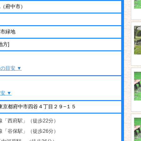
地（府中市）
都市緑地
地方]
の目安 ▼
安 ▼
35 東京都府中市四谷４丁目２９−１５
線「西府駅」（徒歩22分）
線「谷保駅」（徒歩26分）