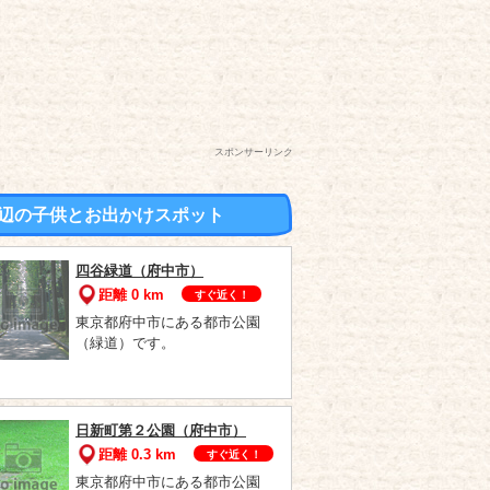
スポンサーリンク
辺の子供とお出かけスポット
四谷緑道（府中市）
距離 0 km
すぐ近く！
東京都府中市にある都市公園
（緑道）です。
日新町第２公園（府中市）
距離 0.3 km
すぐ近く！
東京都府中市にある都市公園