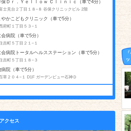
谷保Ｄｒ．Ｙｅｌｌｏｗ Ｃｌｉｎｉｃ（車で4分）
富士見台２丁目１８−８ 谷保クリニックビル 2階
こやかこどもクリニック（車で5分）
西府町１丁目５３−１
仁会病院（車で5分）
住吉町５丁目２１−１
仁会病院トータルヘルスステーション（車で5分）
「
ッ
住吉町５丁目１８−３
物病院（車で5分）
百草２０４−１ D1F ガーデンビュー石神Ｄ
アクセス