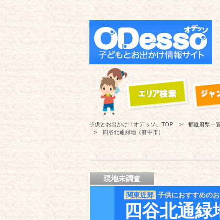
子供とお出かけ「オデッソ」
TOP
都道府県一
四谷北通緑地（府中市）
現地未調査
関東近郊
子供におすすめのお
四谷北通緑