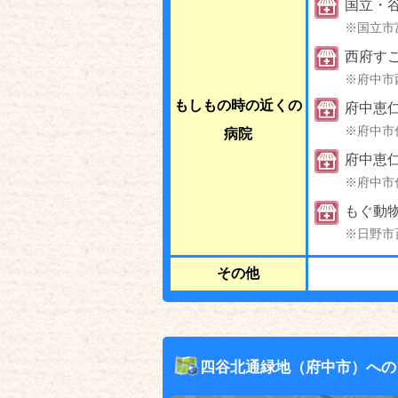
国立・
※国立市
西府す
※府中市
もしもの時の近くの
府中恵
※府中市
病院
府中恵
※府中市
もぐ動
※日野市
その他
四谷北通緑地（府中市）への