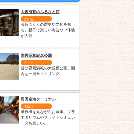
大森海苔のふるさと館
大田区
海苔つくりの歴史や文化を知
る。親子で楽しい海苔つけ体験
が人気
国営昭和記念公園
立川市
遊び要素満載の大規模公園。園
内を一周サイクリング。
羽田空港ターミナル
大田区
飛行機を見ながらお食事。プラ
ネタリウムやフライトシミュレ
ータも楽しい。