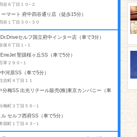
四谷６丁目１０−２
ーマート 府中四谷通り店（徒歩15分）
四谷１丁目３０−３０
S Dr.Driveセルフ国立府中インター店（車で3分）
谷保６丁目１−１
 EneJet 聖蹟桜ヶ丘SS（車で5分）
百草２９０−１
S 中河原SS（車で5分）
住吉町４丁目１１
中分梅SS 出光リテール販売(株)東京カンパニー（車
分梅町３丁目５６−１
ル セルフ西府SS（車で5分）
本宿町１丁目４３−１