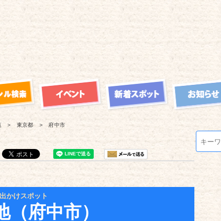
覧
東京都
府中市
出かけスポット
地（府中市）