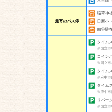
京王線
稲荷神
最寄のバス停
日新小
四谷駐
タイムズ
※国立市
コイン
※国立市
タイムズ
※府中市
タイム
※府中市
リパー
※国立市谷