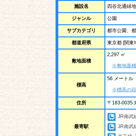
施設名
四谷北通緑
ジャンル
公園
サブカテゴリ
都市公園、
都道府県
東京都 [関東
2,297 ㎡
敷地面積
※敷地面積
56 メートル
標高
※標高の目
住所
〒183-00
JR南武
最寄駅
JR南武