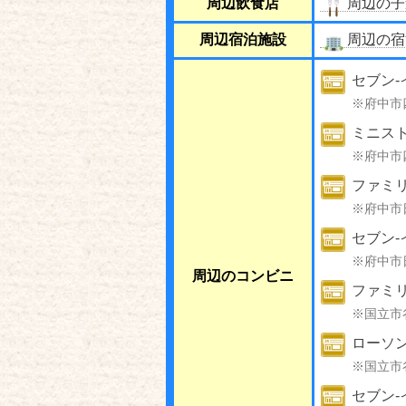
周辺飲食店
周辺の子
周辺宿泊施設
周辺の宿
セブン-
※府中市
ミニスト
※府中市
ファミ
※府中市
セブン-
※府中市
周辺のコンビニ
ファミリ
※国立市
ローソン
※国立市
セブン-