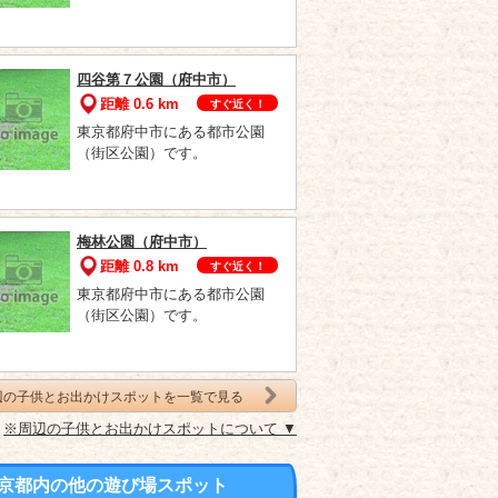
四谷第７公園（府中市）
距離 0.6 km
すぐ近く！
東京都府中市にある都市公園
（街区公園）です。
梅林公園（府中市）
距離 0.8 km
すぐ近く！
東京都府中市にある都市公園
（街区公園）です。
辺の子供とお出かけスポットを一覧で見る
※周辺の子供とお出かけスポットについて ▼
京都内の他の遊び場スポット