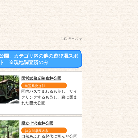
スポンサーリンク
公園」カテゴリ内の他の遊び場スポ
ト ※現地調査済のみ
国営武蔵丘陵森林公園
埼玉県比企郡
園内バスでまわるも良し、サイ
クリングするも良し、森に囲ま
れた巨大公園
県立七沢森林公園
神奈川県厚木市
自然あふれる起伏に富んだ公園