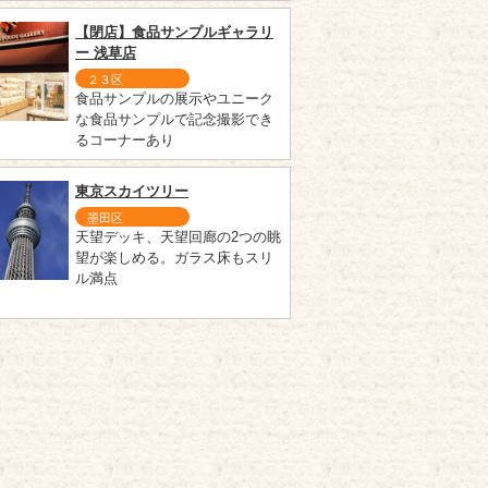
【閉店】食品サンプルギャラリ
ー 浅草店
２３区
食品サンプルの展示やユニーク
な食品サンプルで記念撮影でき
るコーナーあり
東京スカイツリー
墨田区
天望デッキ、天望回廊の2つの眺
望が楽しめる。ガラス床もスリ
ル満点