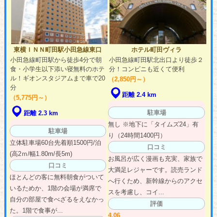
東横ＩＮＮ町田駅小田急線東口
ホテル町田ヴィラ
小田急線町田駅から徒歩4分で朝
小田急線町田駅北出口より徒歩２
食・小学生以下添い寝無料のホテ
分！コンビニも近くて便利
ル！ギオンスタジアムまで車で20
（2,850円～）
分
距離 2.4 km
（5,775円～）
駐車場
距離 2.3 km
無し ※地下に「タイムズ24」有
駐車場
り（24時間1400円）
立体駐車場60台先着順1500円/泊
口コミ
(高2ｍ/幅1.80m/長5m)
お風呂が広く漫画も充実、家族で
口コミ
大満足レジャーです。読売ランド
ほとんどの客に無料朝食がついて
へ行くため、新幹線からのアクセ
いるためか、1階の会場が満席で
スを考慮し、コイ...
自分の部屋で食べざるをえなかっ
評価
た。1階で食事が...
4.06