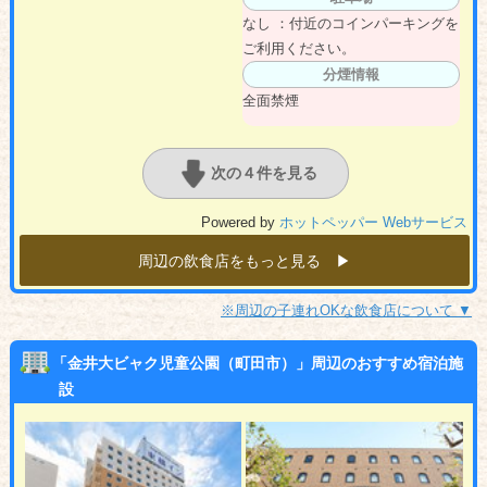
なし ：付近のコインパーキングを
ご利用ください。
分煙情報
全面禁煙
次の４件を見る
Powered by
ホットペッパー Webサービス
周辺の飲食店をもっと見る ▶︎
※周辺の子連れOKな飲食店について ▼
「金井大ビャク児童公園（町田市）」周辺のおすすめ宿泊施
設