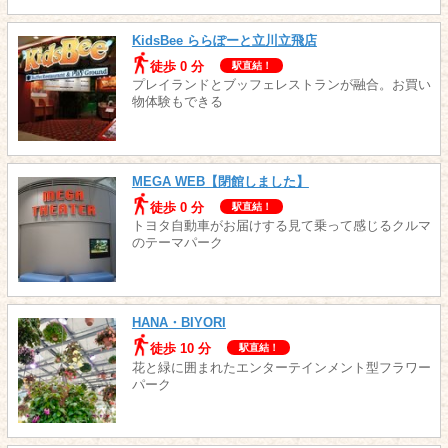
KidsBee ららぽーと立川立飛店
徒歩 0 分
駅直結！
プレイランドとブッフェレストランが融合。お買い
物体験もできる
MEGA WEB【閉館しました】
徒歩 0 分
駅直結！
トヨタ自動車がお届けする見て乗って感じるクルマ
のテーマパーク
HANA・BIYORI
徒歩 10 分
駅直結！
花と緑に囲まれたエンターテインメント型フラワー
パーク