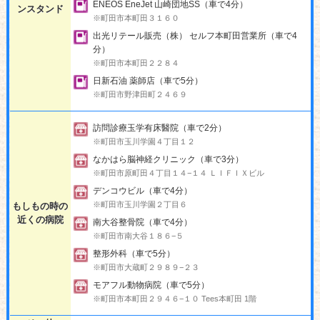
ENEOS EneJet 山崎団地SS（車で4分）
ンスタンド
※町田市本町田３１６０
出光リテール販売（株） セルフ本町田営業所（車で4
分）
※町田市本町田２２８４
日新石油 薬師店（車で5分）
※町田市野津田町２４６９
訪問診療玉学有床醫院（車で2分）
※町田市玉川学園４丁目１２
なかはら脳神経クリニック（車で3分）
※町田市原町田４丁目１４−１４ ＬＩＦＩＸビル
デンコウビル（車で4分）
※町田市玉川学園２丁目６
もしもの時の
近くの病院
南大谷整骨院（車で4分）
※町田市南大谷１８６−５
整形外科（車で5分）
※町田市大蔵町２９８９−２３
モアフル動物病院（車で5分）
※町田市本町田２９４６−１０ Tees本町田 1階