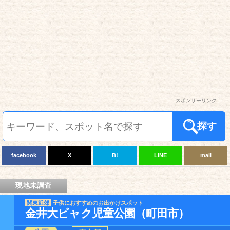
スポンサーリンク
探す
facebook
X
B!
LINE
mail
現地未調査
関東近郊
子供におすすめのお出かけスポット
金井大ビャク児童公園（町田市）