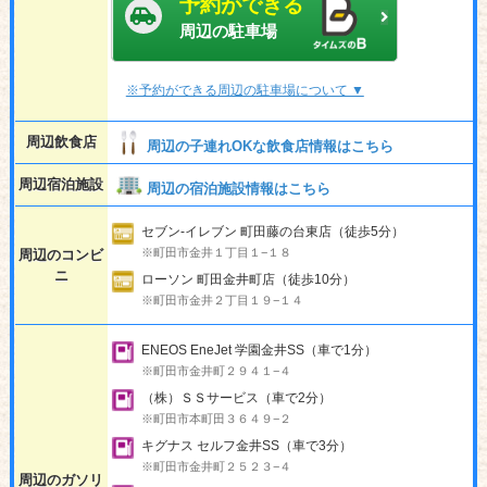
予約ができる
周辺の駐車場
※予約ができる周辺の駐車場について ▼
周辺飲食店
周辺の子連れOKな飲食店情報はこちら
周辺宿泊施設
周辺の宿泊施設情報はこちら
セブン-イレブン 町田藤の台東店（徒歩5分）
※町田市金井１丁目１−１８
周辺のコンビ
ニ
ローソン 町田金井町店（徒歩10分）
※町田市金井２丁目１９−１４
ENEOS EneJet 学園金井SS（車で1分）
※町田市金井町２９４１−４
（株）ＳＳサービス（車で2分）
※町田市本町田３６４９−２
キグナス セルフ金井SS（車で3分）
※町田市金井町２５２３−４
周辺のガソリ