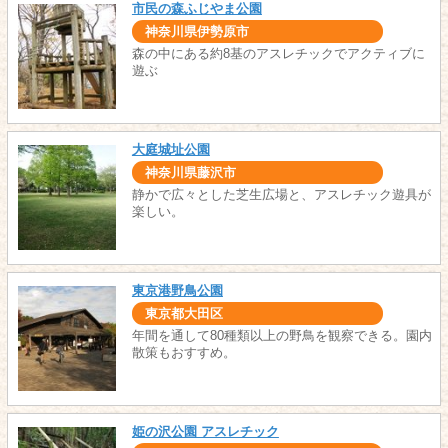
市民の森ふじやま公園
神奈川県伊勢原市
森の中にある約8基のアスレチックでアクティブに
遊ぶ
大庭城址公園
神奈川県藤沢市
静かで広々とした芝生広場と、アスレチック遊具が
楽しい。
東京港野鳥公園
東京都大田区
年間を通して80種類以上の野鳥を観察できる。園内
散策もおすすめ。
姫の沢公園 アスレチック