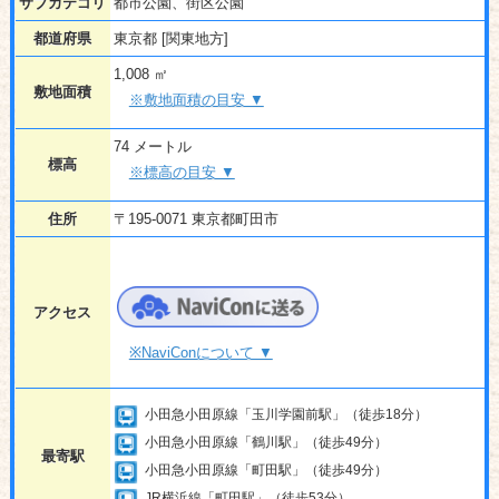
サブカテゴリ
都市公園、街区公園
都道府県
東京都 [関東地方]
1,008 ㎡
敷地面積
※敷地面積の目安 ▼
74 メートル
標高
※標高の目安 ▼
住所
〒195-0071 東京都町田市
アクセス
※NaviConについて ▼
小田急小田原線「玉川学園前駅」（徒歩18分）
小田急小田原線「鶴川駅」（徒歩49分）
最寄駅
小田急小田原線「町田駅」（徒歩49分）
JR横浜線「町田駅」（徒歩53分）