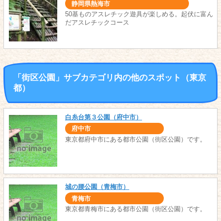
静岡県熱海市
50基ものアスレチック遊具が楽しめる。起伏に富ん
だアスレチックコース
「街区公園」サブカテゴリ内の他のスポット（東京
都）
白糸台第３公園（府中市）
府中市
東京都府中市にある都市公園（街区公園）です。
城の腰公園（青梅市）
青梅市
東京都青梅市にある都市公園（街区公園）です。