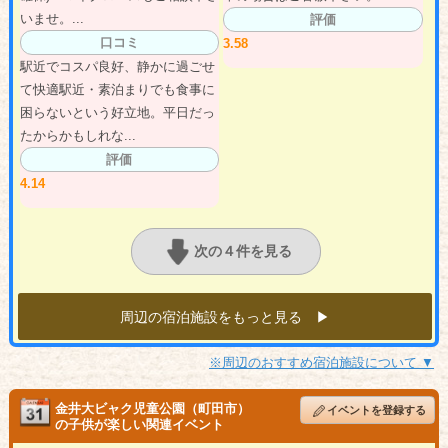
いませ。...
評価
口コミ
3.58
駅近でコスパ良好、静かに過ごせ
て快適駅近・素泊まりでも食事に
困らないという好立地。平日だっ
たからかもしれな...
評価
4.14
次の４件を見る
周辺の宿泊施設をもっと見る ▶︎
※周辺のおすすめ宿泊施設について ▼
金井大ビャク児童公園（町田市）
イベントを登録する
の子供が楽しい関連イベント