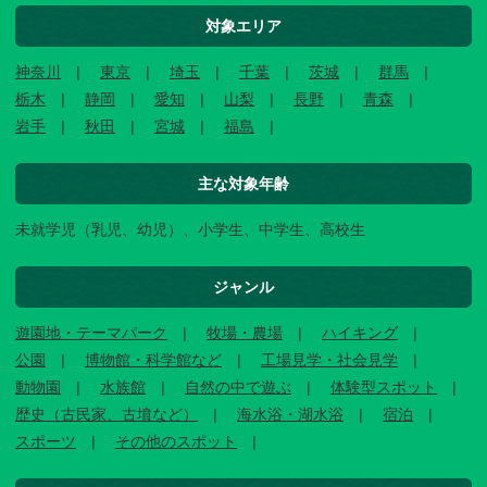
対象エリア
神奈川
東京
埼玉
千葉
茨城
群馬
栃木
静岡
愛知
山梨
長野
青森
岩手
秋田
宮城
福島
主な対象年齢
未就学児（乳児、幼児）、小学生、中学生、高校生
ジャンル
遊園地・テーマパーク
牧場・農場
ハイキング
公園
博物館・科学館など
工場見学・社会見学
動物園
水族館
自然の中で遊ぶ
体験型スポット
歴史（古民家、古墳など）
海水浴・湖水浴
宿泊
スポーツ
その他のスポット