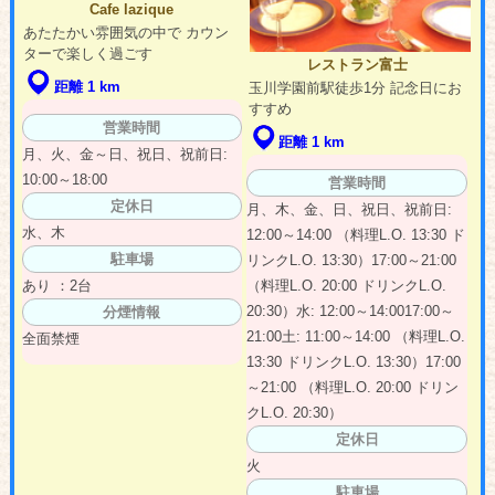
Cafe lazique
あたたかい雰囲気の中で カウン
ターで楽しく過ごす
レストラン富士
距離 1 km
玉川学園前駅徒歩1分 記念日にお
すすめ
営業時間
距離 1 km
月、火、金～日、祝日、祝前日:
10:00～18:00
営業時間
定休日
月、木、金、日、祝日、祝前日:
水、木
12:00～14:00 （料理L.O. 13:30 ド
駐車場
リンクL.O. 13:30）17:00～21:00
（料理L.O. 20:00 ドリンクL.O.
あり ：2台
20:30）水: 12:00～14:0017:00～
分煙情報
21:00土: 11:00～14:00 （料理L.O.
全面禁煙
13:30 ドリンクL.O. 13:30）17:00
～21:00 （料理L.O. 20:00 ドリン
クL.O. 20:30）
定休日
火
駐車場