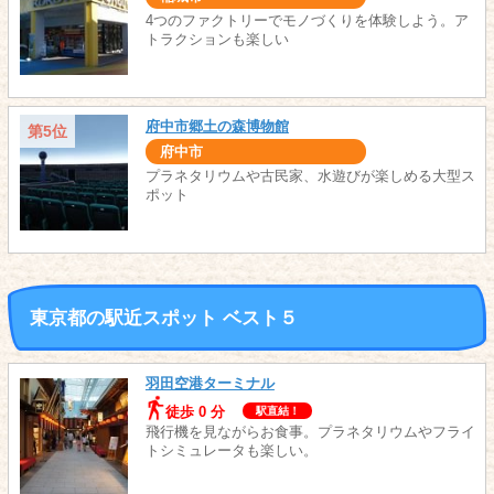
4つのファクトリーでモノづくりを体験しよう。ア
トラクションも楽しい
府中市郷土の森博物館
第5位
府中市
プラネタリウムや古民家、水遊びが楽しめる大型ス
ポット
東京都の駅近スポット ベスト５
羽田空港ターミナル
徒歩 0 分
駅直結！
飛行機を見ながらお食事。プラネタリウムやフライ
トシミュレータも楽しい。