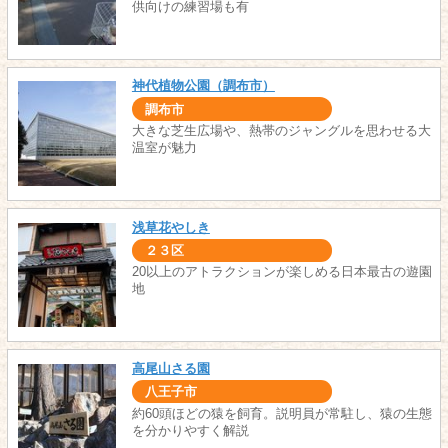
供向けの練習場も有
神代植物公園（調布市）
調布市
大きな芝生広場や、熱帯のジャングルを思わせる大
温室が魅力
浅草花やしき
２３区
20以上のアトラクションが楽しめる日本最古の遊園
地
高尾山さる園
八王子市
約60頭ほどの猿を飼育。説明員が常駐し、猿の生態
を分かりやすく解説