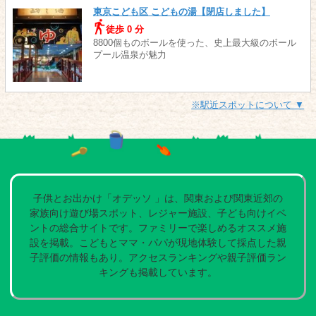
東京こども区 こどもの湯【閉店しました】
徒歩 0 分
8800個ものボールを使った、史上最大級のボール
プール温泉が魅力
※駅近スポットについて ▼
子供とお出かけ「オデッソ 」は、関東および関東近郊の
家族向け遊び場スポット、レジャー施設、子ども向けイベ
ントの総合サイトです。ファミリーで楽しめるオススメ施
設を掲載。こどもとママ・パパが現地体験して採点した親
子評価の情報もあり。アクセスランキングや親子評価ラン
キングも掲載しています。