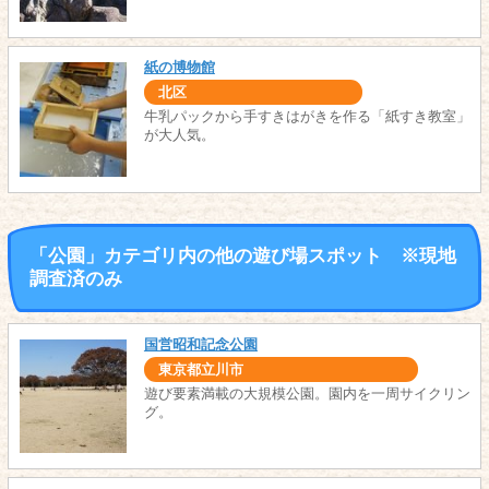
紙の博物館
北区
牛乳パックから手すきはがきを作る「紙すき教室」
が大人気。
「公園」カテゴリ内の他の遊び場スポット ※現地
調査済のみ
国営昭和記念公園
東京都立川市
遊び要素満載の大規模公園。園内を一周サイクリン
グ。