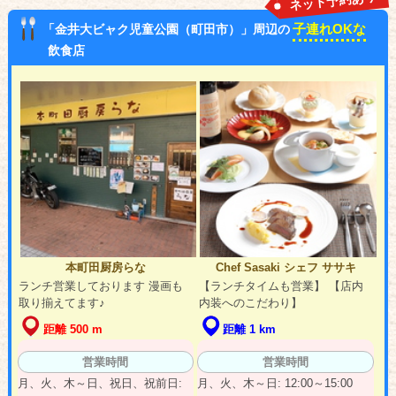
ネット予約あり
子連れOKな
「金井大ビャク児童公園（町田市）」周辺の
飲食店
本町田厨房らな
Chef Sasaki シェフ ササキ
ランチ営業しております 漫画も
【ランチタイムも営業】 【店内
取り揃えてます♪
内装へのこだわり】
距離 500 m
距離 1 km
営業時間
営業時間
月、火、木～日、祝日、祝前日:
月、火、木～日: 12:00～15:00