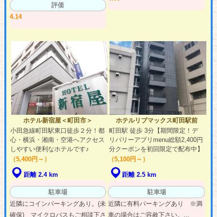
評価
4.14
ホテル新宿屋＜町田市＞
ホテルリブマックス町田駅前
小田急線町田駅東口徒歩２分！都
町田駅 徒歩 3分【期間限定！デ
心・横浜・湘南・空港へアクセス
リバリーアプリmenu総額2,400円
しやすい便利なホテルです♪
分クーポンを初回限定で配布中】
（5,400円～）
（5,100円～）
距離 2.4 km
距離 2.5 km
駐車場
駐車場
近隣にコインパーキングあり。(未
近隣に有料パーキングあり ※満
確保) マイクロバスもご相談下さ
車の場合はご容赦下さい。...