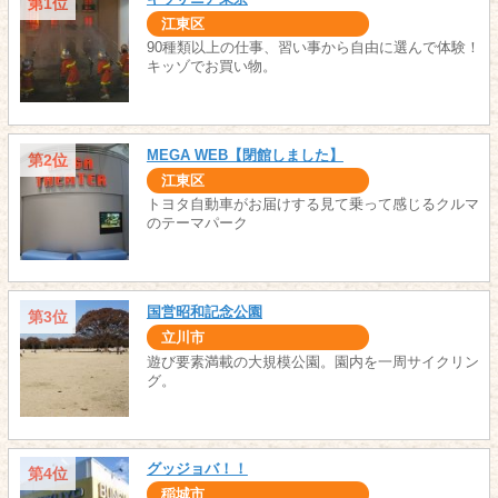
第1位
江東区
90種類以上の仕事、習い事から自由に選んで体験！
キッゾでお買い物。
MEGA WEB【閉館しました】
第2位
江東区
トヨタ自動車がお届けする見て乗って感じるクルマ
のテーマパーク
国営昭和記念公園
第3位
立川市
遊び要素満載の大規模公園。園内を一周サイクリン
グ。
グッジョバ！！
第4位
稲城市