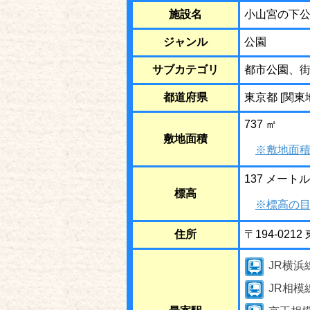
施設名
小山宮の下
ジャンル
公園
サブカテゴリ
都市公園、
都道府県
東京都 [関東
737 ㎡
敷地面積
※敷地面積
137 メートル
標高
※標高の目
住所
〒194-02
JR横浜
JR相模