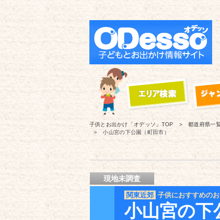
子供とお出かけ「オデッソ」
TOP
都道府県一
小山宮の下公園（町田市）
現地未調査
関東近郊
子供におすすめのお
小山宮の下