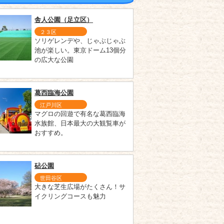
舎人公園（足立区）
２３区
ソリゲレンデや、じゃぶじゃぶ
池が楽しい。東京ドーム13個分
の広大な公園
葛西臨海公園
江戸川区
マグロの回遊で有名な葛西臨海
水族館、日本最大の大観覧車が
おすすめ。
砧公園
世田谷区
大きな芝生広場がたくさん！サ
イクリングコースも魅力