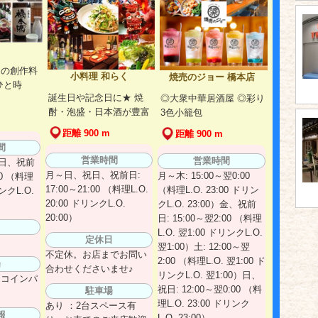
りの創作料
小料理 和らく
焼売のジョー 橋本店
ひと時
誕生日や記念日に★ 焼
◎大衆中華居酒屋 ◎彩り
酎・泡盛・日本酒が豊富
3色小籠包
距離 900 m
距離 900 m
間
営業時間
営業時間
日、祝前
月～日、祝日、祝前日:
月～木: 15:00～翌0:00
30 （料理
17:00～21:00 （料理L.O.
（料理L.O. 23:00 ドリン
リンクL.O.
20:00 ドリンクL.O.
クL.O. 23:00）金、祝前
20:00）
日: 15:00～翌2:00 （料理
日
L.O. 翌1:00 ドリンクL.O.
定休日
翌1:00）土: 12:00～翌
不定休。お店までお問い
2:00 （料理L.O. 翌1:00 ド
場
合わせくださいませ♪
リンクL.O. 翌1:00）日、
にコインパ
祝日: 12:00～翌0:00 （料
駐車場
理L.O. 23:00 ドリンク
あり ：2台スペース有
報
L.O. 23:00）