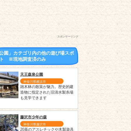
スポンサーリンク
公園」カテゴリ内の他の遊び場スポ
ト ※現地調査済のみ
天王森泉公園
神奈川県横浜市
雑木林の散策が魅力。歴史的建
造物に指定された旧清水製糸場
も見学できます
藤沢市少年の森
神奈川県藤沢市
20基のアスレチックや木製遊具