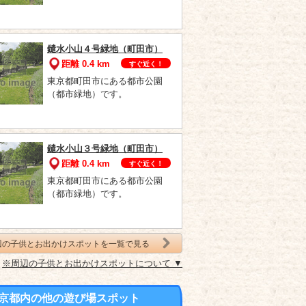
鑓水小山４号緑地（町田市）
距離 0.4 km
すぐ近く！
東京都町田市にある都市公園
（都市緑地）です。
鑓水小山３号緑地（町田市）
距離 0.4 km
すぐ近く！
東京都町田市にある都市公園
（都市緑地）です。
辺の子供とお出かけスポットを一覧で見る
※周辺の子供とお出かけスポットについて ▼
京都内の他の遊び場スポット