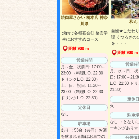
焼肉屋さかい 橋本店 神奈
和ん
川県
自慢★こだわ
焼肉で各種宴会◎ 格安学
理 くつろぎの
生におすすめコース
を・・・
距離 900 m
距離 900 m
営業時間
営業時
月～金、祝前日: 17:00～
月、水～日、祝
23:00 （料理L.O. 22:30
日: 17:00～21:
ドリンクL.O. 22:30）
L.O. 21:30 ド
土、日、祝日: 11:30～
21:30）
23:00 （料理L.O. 22:30
ドリンクL.O. 22:30）
定休
火
定休日
なし
駐車
なし ：となり
駐車場
ーキングあり☆
あり ：53台（共同）お酒
を飲まれる際はお車での
分煙情