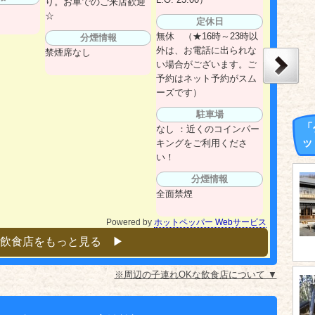
り。お車でのご来店歓迎
☆
定休日
無休 （★16時～23時以
分煙情報
外は、お電話に出られな
禁煙席なし
い場合がございます。ご
予約はネット予約がスム
ーズです）
駐車場
「
なし ：近くのコインパー
ッ
キングをご利用くださ
い！
分煙情報
全面禁煙
Powered by
ホットペッパー Webサービス
飲食店をもっと見る ▶︎
※周辺の子連れOKな飲食店について ▼