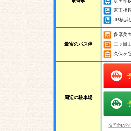
最寄駅
京王相
京王相
JR横浜
多摩美
最寄のバス停
三ツ目
久保ヶ
周辺の駐車場
※予約がで