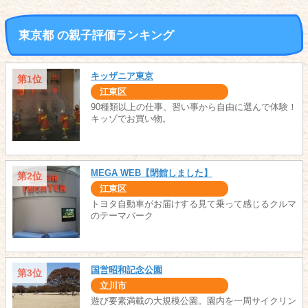
東京都 の親子評価ランキング
キッザニア東京
第1位
江東区
90種類以上の仕事、習い事から自由に選んで体験！
キッゾでお買い物。
MEGA WEB【閉館しました】
第2位
江東区
トヨタ自動車がお届けする見て乗って感じるクルマ
のテーマパーク
国営昭和記念公園
第3位
立川市
遊び要素満載の大規模公園。園内を一周サイクリン