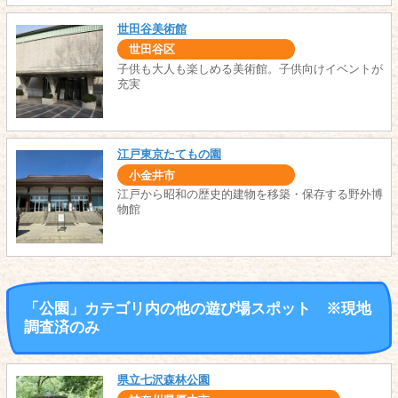
世田谷美術館
世田谷区
子供も大人も楽しめる美術館。子供向けイベントが
充実
江戸東京たてもの園
小金井市
江戸から昭和の歴史的建物を移築・保存する野外博
物館
「公園」カテゴリ内の他の遊び場スポット ※現地
調査済のみ
県立七沢森林公園