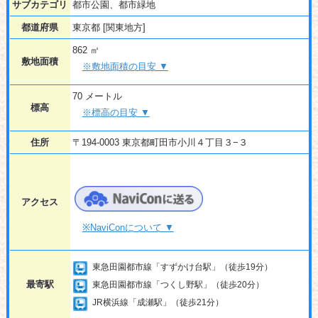
サブカテゴリ
都市公園、都市緑地
都道府県
東京都 [関東地方]
862 ㎡
敷地面積
※敷地面積の目安 ▼
70 メートル
標高
※標高の目安 ▼
住所
〒194-0003 東京都町田市小川４丁目３−３
アクセス
※NaviConについて ▼
東急田園都市線「すずかけ台駅」（徒歩19分）
最寄駅
東急田園都市線「つくし野駅」（徒歩20分）
JR横浜線「成瀬駅」（徒歩21分）