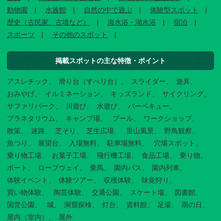
動物園
水族館
自然の中で遊ぶ
体験型スポット
歴史（古民家、古墳など）
海水浴・湖水浴
宿泊
スポーツ
その他のスポット
掲載スポットの主な特徴・ポイント
アスレチック
滑り台（すべり台）
スライダー
遊具
おみやげ
イルミネーション
キッズランド
サイクリング
サファリパーク
川遊び
水遊び
バーベキュー
プラネタリウム
キャンプ場
プール
ワークショップ
散策
迷路
芝そり
芝生広場
里山風景
野鳥観察
魚つり
展望台
入場無料
駐車場無料
穴場スポット
乗り物工場
お菓子工場
飛行機工場
食品工場
乗り物
ボート
ロープウェイ
乗馬
園内バス
園内列車
体験イベント
体験ツアー
収穫体験
味覚狩り
買い物体験
陶芸体験
交通公園
スケート場
図書館
国営公園
城
洞窟探検
灯台
資料館
足湯
雨の日
屋内（室内）
屋外