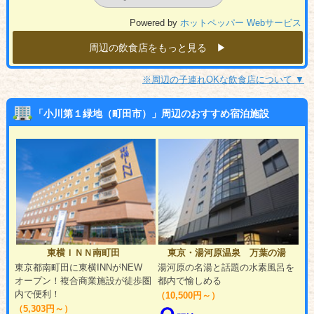
Powered by
ホットペッパー Webサービス
周辺の飲食店をもっと見る ▶︎
※周辺の子連れOKな飲食店について ▼
「小川第１緑地（町田市）」周辺のおすすめ宿泊施設
東横ＩＮＮ南町田
東京・湯河原温泉 万葉の湯
東京都南町田に東横INNがNEW
湯河原の名湯と話題の水素風呂を
オープン！複合商業施設が徒歩圏
都内で愉しめる
内で便利！
（10,500円～）
（5,303円～）