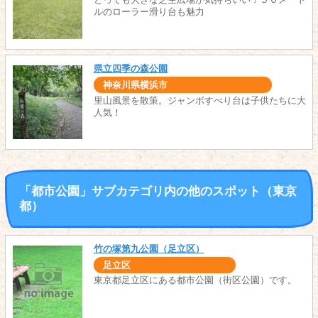
とっても大きな芝生広場が気持ちいい！５０メート
ルのローラー滑り台も魅力
県立四季の森公園
神奈川県横浜市
里山風景を散策。ジャンボすべり台は子供たちに大
人気！
「都市公園」サブカテゴリ内の他のスポット（東京
都）
竹の塚第九公園（足立区）
足立区
東京都足立区にある都市公園（街区公園）です。