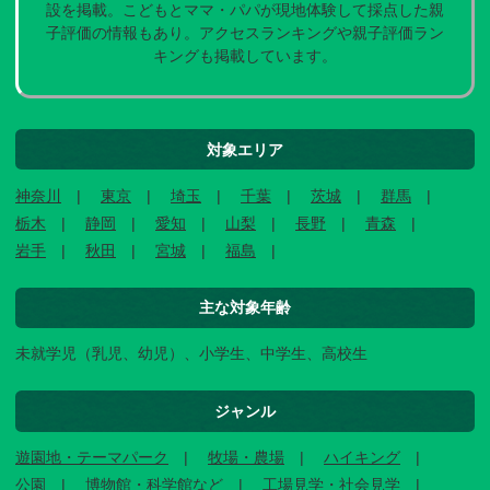
設を掲載。こどもとママ・パパが現地体験して採点した親
子評価の情報もあり。アクセスランキングや親子評価ラン
キングも掲載しています。
対象エリア
神奈川
東京
埼玉
千葉
茨城
群馬
栃木
静岡
愛知
山梨
長野
青森
岩手
秋田
宮城
福島
主な対象年齢
未就学児（乳児、幼児）、小学生、中学生、高校生
ジャンル
遊園地・テーマパーク
牧場・農場
ハイキング
公園
博物館・科学館など
工場見学・社会見学