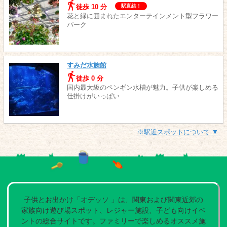
徒歩 10 分
駅直結！
花と緑に囲まれたエンターテインメント型フラワー
パーク
すみだ水族館
徒歩 0 分
国内最大級のペンギン水槽が魅力。子供が楽しめる
仕掛けがいっぱい
※駅近スポットについて ▼
子供とお出かけ「オデッソ 」は、関東および関東近郊の
家族向け遊び場スポット、レジャー施設、子ども向けイベ
ントの総合サイトです。ファミリーで楽しめるオススメ施