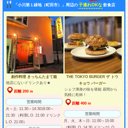
子連れOKな
「小川第１緑地（町田市）」周辺の
飲食店
創作料理 きっちんたまて箱
THE TOKYO BURGER ザ トウ
他店にないドリンクあり★
キョウ バーガー
シェフ渾身の味を堪能 昼間から
距離 200 m
気軽に乾杯！
営業時間
距離 400 m
火～土: 11:30～14:3018:00～
営業時間
21:30 （料理L.O. 21:00 ドリンク
月、火、木～日: 11:00～15:00
L.O. 21:00）
（料理L.O. 14:30 ドリンクL.O.