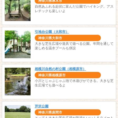
神奈川県厚木市
自然あふれる起伏に富んだ公園でハイキング。アス
レチックも楽しいよ
引地台公園（大和市）
神奈川県大和市
大きな芝生広場や遊具で遊べる公園。年間を通して
楽しめる温水プールも併設
相模川自然の村公園（相模原市）
神奈川県相模原市
小川とじゃぶじゃぶ池で水遊びができる。大きな芝
生広場でも遊べるよ
芹沢公園
神奈川県座間市