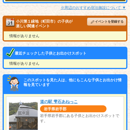
※周辺のおすすめ宿泊施設について ▼
小川第１緑地（町田市）の子供が
イベントを登録する
楽しい関連イベント
情報がありません
最近チェックした子供とお出かけスポット
情報がありません
このスポットを見た人は、他にもこんな子供とお出かけ情
報を見ています
道の駅 雫石あねっこ
岩手県岩手郡
岩手県岩手郡にある子供とお出かけスポットで
す。