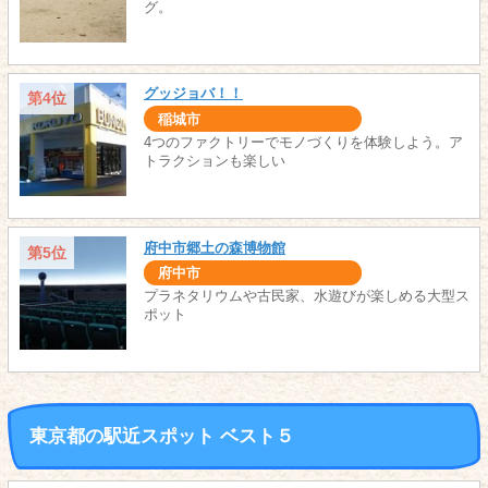
グ。
グッジョバ！！
第4位
稲城市
4つのファクトリーでモノづくりを体験しよう。ア
トラクションも楽しい
府中市郷土の森博物館
第5位
府中市
プラネタリウムや古民家、水遊びが楽しめる大型ス
ポット
東京都の駅近スポット ベスト５