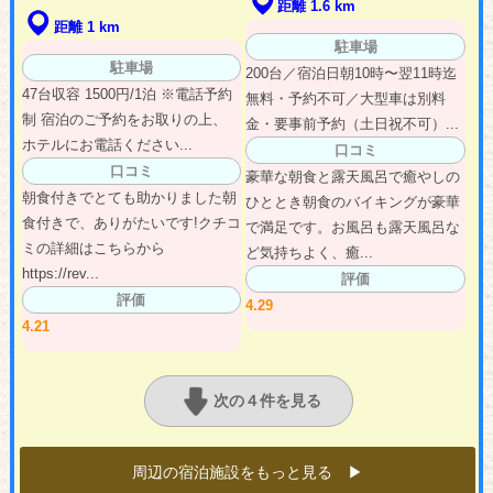
距離 1.6 km
距離 1 km
駐車場
駐車場
200台／宿泊日朝10時〜翌11時迄
47台収容 1500円/1泊 ※電話予約
無料・予約不可／大型車は別料
制 宿泊のご予約をお取りの上、
金・要事前予約（土日祝不可）...
ホテルにお電話ください...
口コミ
口コミ
豪華な朝食と露天風呂で癒やしの
朝食付きでとても助かりました朝
ひととき朝食のバイキングが豪華
食付きで、ありがたいです!クチコ
で満足です。お風呂も露天風呂な
ミの詳細はこちらから
ど気持ちよく、癒...
https://rev...
評価
評価
4.29
4.21
次の４件を見る
周辺の宿泊施設をもっと見る ▶︎