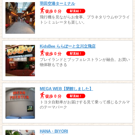
羽田空港ターミナル
徒歩 0 分
駅直結！
飛行機を見ながらお食事。プラネタリウムやフライ
トシミュレータも楽しい。
KidsBee ららぽーと立川立飛店
徒歩 0 分
駅直結！
プレイランドとブッフェレストランが融合。お買い
物体験もできる
MEGA WEB【閉館しました】
徒歩 0 分
駅直結！
トヨタ自動車がお届けする見て乗って感じるクルマ
のテーマパーク
HANA・BIYORI