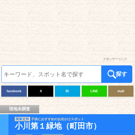
スポンサーリンク
探す
facebook
X
B!
LINE
mail
現地未調査
関東近郊
子供におすすめのお出かけスポット
小川第１緑地（町田市）