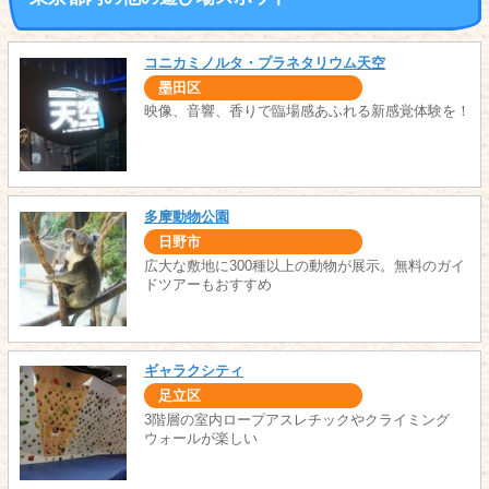
コニカミノルタ・プラネタリウム天空
墨田区
映像、音響、香りで臨場感あふれる新感覚体験を！
多摩動物公園
日野市
広大な敷地に300種以上の動物が展示。無料のガイ
ドツアーもおすすめ
ギャラクシティ
足立区
3階層の室内ロープアスレチックやクライミング
ウォールが楽しい