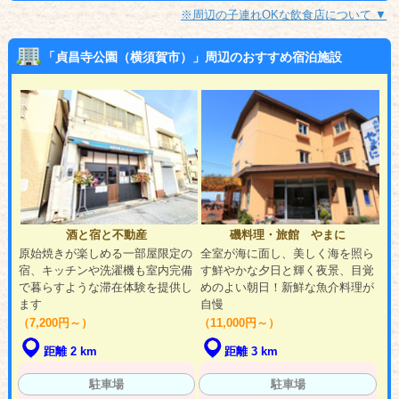
※周辺の子連れOKな飲食店について ▼
「貞昌寺公園（横須賀市）」周辺のおすすめ宿泊施設
酒と宿と不動産
磯料理・旅館 やまに
原始焼きが楽しめる一部屋限定の
全室が海に面し、美しく海を照ら
宿、キッチンや洗濯機も室内完備
す鮮やかな夕日と輝く夜景、目覚
で暮らすような滞在体験を提供し
めのよい朝日！新鮮な魚介料理が
ます
自慢
（7,200円～）
（11,000円～）
距離 2 km
距離 3 km
駐車場
駐車場