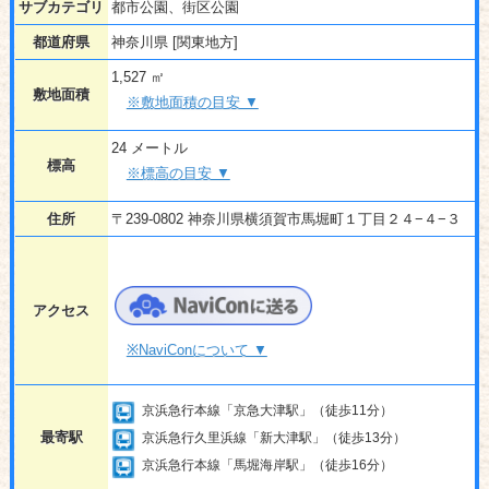
サブカテゴリ
都市公園、街区公園
都道府県
神奈川県 [関東地方]
1,527 ㎡
敷地面積
※敷地面積の目安 ▼
24 メートル
標高
※標高の目安 ▼
住所
〒239-0802 神奈川県横須賀市馬堀町１丁目２４−４−３
アクセス
※NaviConについて ▼
京浜急行本線「京急大津駅」（徒歩11分）
最寄駅
京浜急行久里浜線「新大津駅」（徒歩13分）
京浜急行本線「馬堀海岸駅」（徒歩16分）