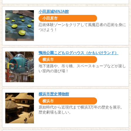
小田原城NINJA館
小田原市
忍術体験ゾーンをクリアして風魔忍者の忍術を身に
つけよう！
鴨池公園こどもログハウス（かもいけランド）
横浜市
地下迷路や、吊り橋、スペースキューブなどが楽し
い室内の遊び場！
横浜市歴史博物館
横浜市
原始時代から近現代まで横浜3万年の歴史を展示。
歴史劇場も楽しい。