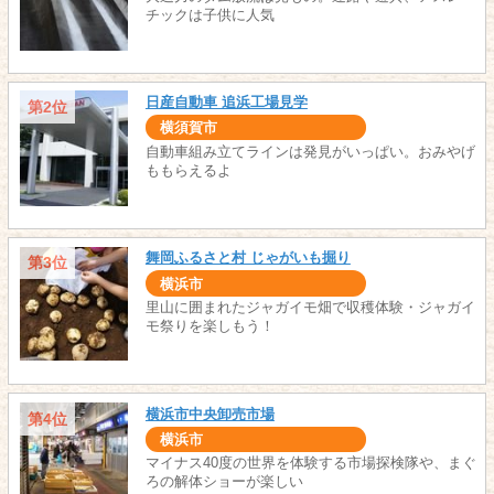
チックは子供に人気
日産自動車 追浜工場見学
第2位
横須賀市
自動車組み立てラインは発見がいっぱい。おみやげ
ももらえるよ
舞岡ふるさと村 じゃがいも掘り
第3位
横浜市
里山に囲まれたジャガイモ畑で収穫体験・ジャガイ
モ祭りを楽しもう！
横浜市中央卸売市場
第4位
横浜市
マイナス40度の世界を体験する市場探検隊や、まぐ
ろの解体ショーが楽しい