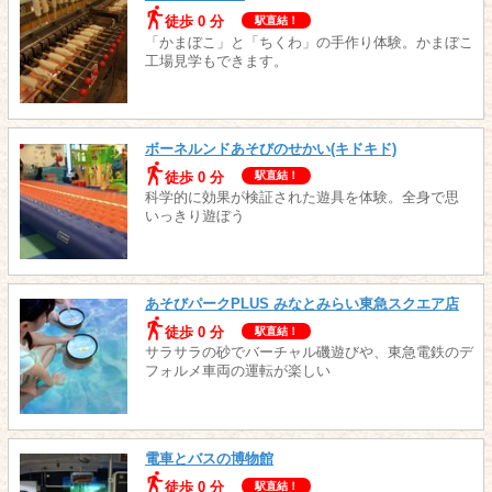
徒歩 0 分
駅直結！
「かまぼこ」と「ちくわ」の手作り体験。かまぼこ
工場見学もできます。
ボーネルンドあそびのせかい(キドキド)
徒歩 0 分
駅直結！
科学的に効果が検証された遊具を体験。全身で思
いっきり遊ぼう
あそびパークPLUS みなとみらい東急スクエア店
徒歩 0 分
駅直結！
サラサラの砂でバーチャル磯遊びや、東急電鉄のデ
フォルメ車両の運転が楽しい
電車とバスの博物館
徒歩 0 分
駅直結！