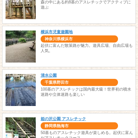
森の中にある約8基のアスレチックでアクティブに
遊ぶ
横浜市児童遊園地
神奈川県横浜市
起伏に富んだ散策路が魅力。遊具広場、自由広場も
人気。
清水公園
千葉県野田市
100基のアスレチックは国内最大級！世界初の噴水
迷路や立体迷路も楽しい
姫の沢公園 アスレチック
静岡県熱海市
50基ものアスレチック遊具が楽しめる。起伏に富ん
だアスレチックコース