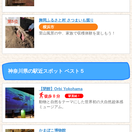
舞岡ふるさと村 さつまいも掘り
第5位
横浜市
里山風景の中、家族で収穫体験を楽しもう！
神奈川県の駅近スポット ベスト５
【閉館】Orbi Yokohama
徒歩 0 分
駅直結！
動物と自然をテーマにした世界初の大自然超体感
ミュージアム。
かまぼこ博物館