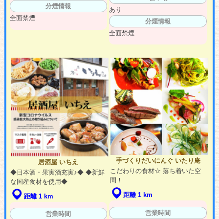
分煙情報
あり
全面禁煙
分煙情報
全面禁煙
手づくりだいにんぐ いたり庵
居酒屋 いちえ
こだわりの食材☆ 落ち着いた空
◆日本酒・果実酒充実♪◆ ◆新鮮
間！
な国産食材を使用◆
距離 1 km
距離 1 km
営業時間
営業時間