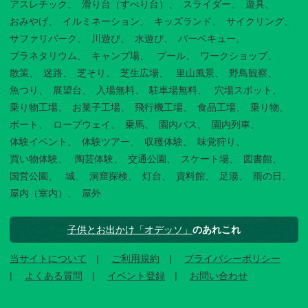
アスレチック
滑り台（すべり台）
スライダー
遊具
おみやげ
イルミネーション
キッズランド
サイクリング
サファリパーク
川遊び
水遊び
バーベキュー
プラネタリウム
キャンプ場
プール
ワークショップ
散策
迷路
芝そり
芝生広場
里山風景
野鳥観察
魚つり
展望台
入場無料
駐車場無料
穴場スポット
乗り物工場
お菓子工場
飛行機工場
食品工場
乗り物
ボート
ロープウェイ
乗馬
園内バス
園内列車
体験イベント
体験ツアー
収穫体験
味覚狩り
買い物体験
陶芸体験
交通公園
スケート場
図書館
国営公園
城
洞窟探検
灯台
資料館
足湯
雨の日
屋内（室内）
屋外
子供とお出かけ「オデッソ」
のあれこれ
当サイトについて
ご利用規約
プライバシーポリシー
よくある質問
イベント登録
お問い合わせ