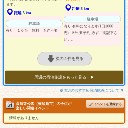
ます。
距離 3 km
距離 3 km
駐車場
駐車場
有り 有料になります(1日1000
有り １０台 無料 予約不要
円) 5台 要予約 必ずご明記下さ
い。...
次の４件を見る
周辺の宿泊施設をもっと見る ▶︎
※周辺のおすすめ宿泊施設について ▼
貞昌寺公園（横須賀市）の子供が
イベントを登録する
楽しい関連イベント
情報がありません