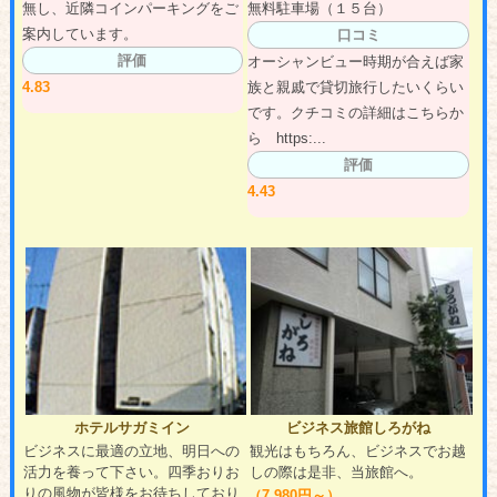
無し、近隣コインパーキングをご
無料駐車場（１５台）
案内しています。
口コミ
評価
オーシャンビュー時期が合えば家
4.83
族と親戚で貸切旅行したいくらい
です。クチコミの詳細はこちらか
ら https:...
評価
4.43
ホテルサガミイン
ビジネス旅館しろがね
ビジネスに最適の立地、明日への
観光はもちろん、ビジネスでお越
活力を養って下さい。四季おりお
しの際は是非、当旅館へ。
りの風物が皆様をお待ちしており
（7,980円～）