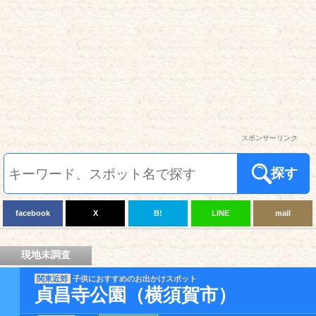
スポンサーリンク
探す
facebook
X
B!
LINE
mail
現地未調査
関東近郊
子供におすすめのお出かけスポット
貞昌寺公園（横須賀市）