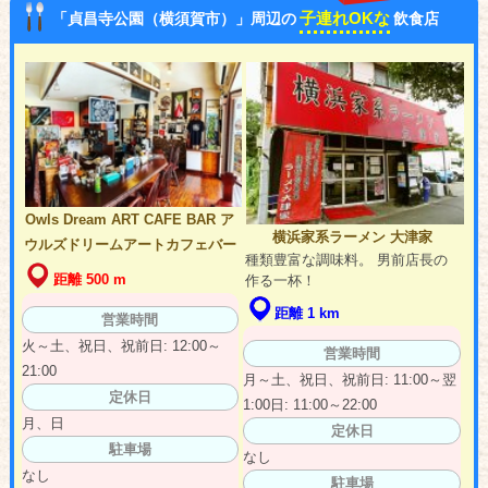
子連れOKな
「貞昌寺公園（横須賀市）」周辺の
飲食店
Owls Dream ART CAFE BAR ア
横浜家系ラーメン 大津家
ウルズドリームアートカフェバー
種類豊富な調味料。 男前店長の
距離 500 m
作る一杯！
距離 1 km
営業時間
火～土、祝日、祝前日: 12:00～
営業時間
21:00
月～土、祝日、祝前日: 11:00～翌
定休日
1:00日: 11:00～22:00
月、日
定休日
駐車場
なし
なし
駐車場