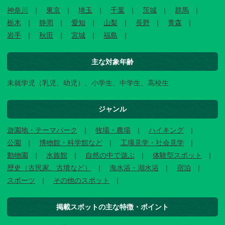
神奈川
東京
埼玉
千葉
茨城
群馬
栃木
静岡
愛知
山梨
長野
青森
岩手
秋田
宮城
福島
主な対象年齢
未就学児（乳児、幼児）、小学生、中学生、高校生
ジャンル
遊園地・テーマパーク
牧場・農場
ハイキング
公園
博物館・科学館など
工場見学・社会見学
動物園
水族館
自然の中で遊ぶ
体験型スポット
歴史（古民家、古墳など）
海水浴・湖水浴
宿泊
スポーツ
その他のスポット
掲載スポットの主な特徴・ポイント