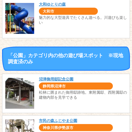
大和ゆとりの森
大和市
魅力的な大型遊具でたくさん遊べる。川遊びも楽し
い
「公園」カテゴリ内の他の遊び場スポット ※現地
調査済のみ
沼津御用邸記念公園
静岡県沼津市
松林に囲まれた御用邸跡地。東附属邸、西附属邸の
建物内部を見学できる
市民の森ふじやま公園
神奈川県伊勢原市