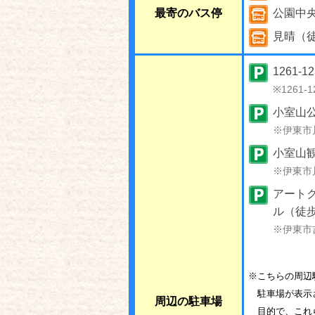
最寄のバス停
公園中
見晴（
1261-1
※1261-1
小室山
※伊東市
小室山
※伊東市
アート
ル（徒歩
※伊東市
※こちらの周辺
駐車場が表示
周辺の駐車場
目的で、これ