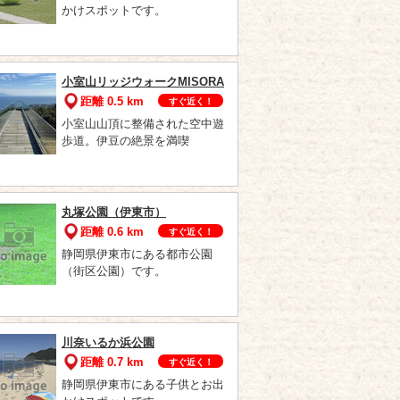
かけスポットです。
小室山リッジウォークMISORA
距離 0.5 km
すぐ近く！
小室山山頂に整備された空中遊
歩道。伊豆の絶景を満喫
丸塚公園（伊東市）
距離 0.6 km
すぐ近く！
静岡県伊東市にある都市公園
（街区公園）です。
川奈いるか浜公園
距離 0.7 km
すぐ近く！
静岡県伊東市にある子供とお出