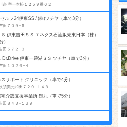
川奈 字一本松１２５９番６２
 セルフ24伊東SS / (株)ツチヤ（車で3分）
吉田７０９−６
ＯＳ 伊東吉田ＳＳ エネクス石油販売東日本（株）
分）
吉田５７２−３
 Dr.Drive 伊東一碧湖ＳＳ ツチヤ（車で3分）
吉田１０２６−４
ルスサポート クリニック（車で4分）
玖須美元和田７２０−１４３
居宅介護支援事業所 鶴丸（車で5分）
吉田８４３−１３９