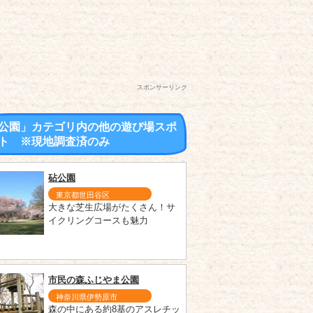
スポンサーリンク
公園」カテゴリ内の他の遊び場スポ
ト ※現地調査済のみ
砧公園
東京都世田谷区
大きな芝生広場がたくさん！サ
イクリングコースも魅力
市民の森ふじやま公園
神奈川県伊勢原市
森の中にある約8基のアスレチッ