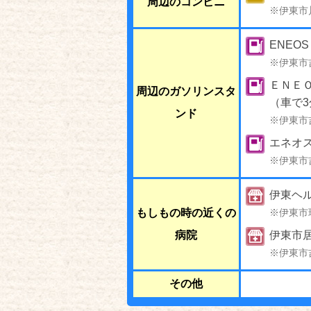
周辺のコンビニ
※伊東市
ENEOS
※伊東市
ＥＮＥ
周辺のガソリンスタ
（車で3
ンド
※伊東市
エネオス
※伊東市
伊東ヘ
もしもの時の近くの
※伊東市
病院
伊東市
※伊東市
その他