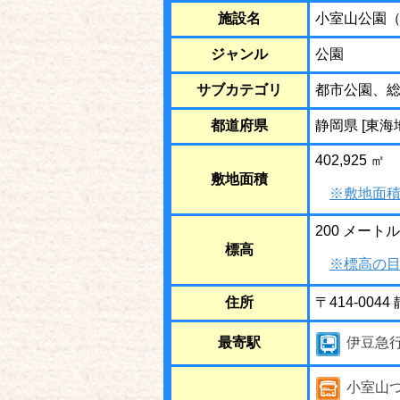
施設名
小室山公園
ジャンル
公園
サブカテゴリ
都市公園、
都道府県
静岡県 [東海
402,925 ㎡
敷地面積
※敷地面積
200 メートル
標高
※標高の目
住所
〒414-00
最寄駅
伊豆急
小室山