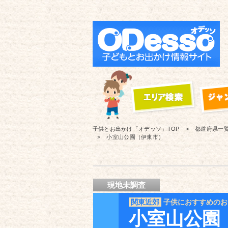
子供とお出かけ「オデッソ」
TOP
都道府県一
小室山公園（伊東市）
現地未調査
関東近郊
子供におすすめのお
小室山公園