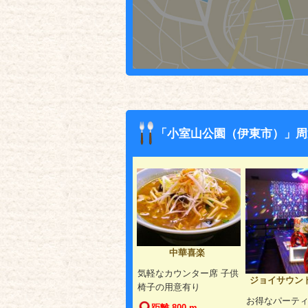
「小室山公園（伊東市）」周
中華喜楽
気軽なカウンター席 子供
ジョイサウンド
椅子の用意有り
お得なパーテ
距離 800 m