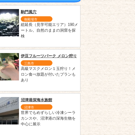
駒門風穴
御殿場市
総延長（見学可能エリア）190メ
ートル。自然のままの洞窟を探
検
伊豆フルーツパーク メロン狩り
三島市
高級マスクメロン１玉狩り！メ
ロン食べ放題が付いたプランも
あり
沼津港深海水族館
沼津市
世界でもめずらしい冷凍シーラ
カンスや、沼津港の深海生物を
中心に展示