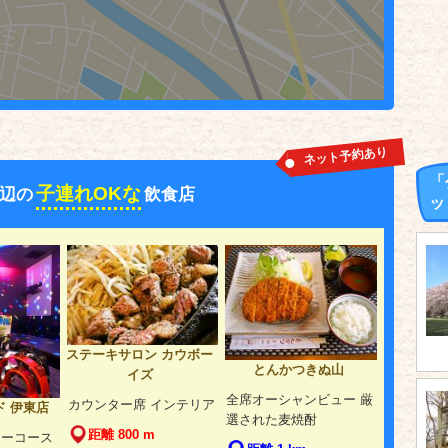
ネット予約あり
「
子連れOKな
辺の
飲食店
ッ
ステーキサロン カウボー
とんかつきぬ山
イズ
全席オーシャンビュー 厳
カウンター席 インテリア
 伊東店
選された麦焼酎
距離 800 m
ィーコース