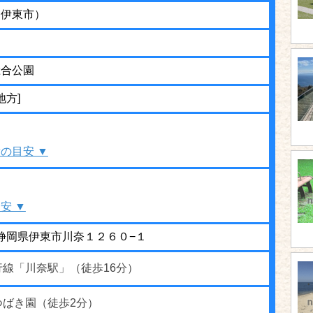
（伊東市）
総合公園
地方]
の目安 ▼
安 ▼
44 静岡県伊東市川奈１２６０−１
行線「川奈駅」（徒歩16分）
つばき園（徒歩2分）