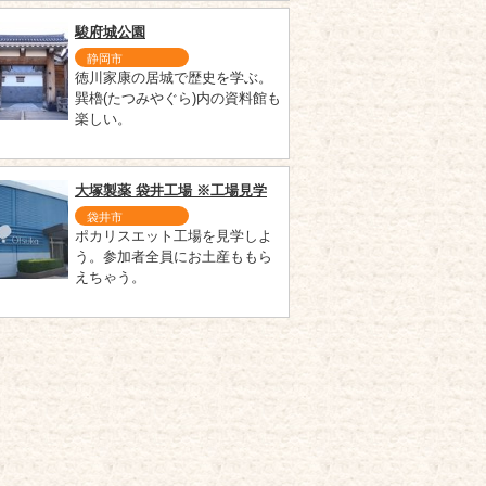
駿府城公園
静岡市
徳川家康の居城で歴史を学ぶ。
巽櫓(たつみやぐら)内の資料館も
楽しい。
大塚製薬 袋井工場 ※工場見学
袋井市
ポカリスエット工場を見学しよ
う。参加者全員にお土産ももら
えちゃう。