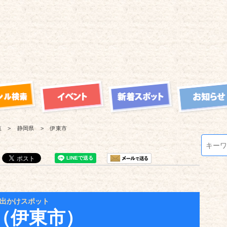
覧
静岡県
伊東市
出かけスポット
（伊東市）