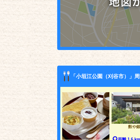
「小垣江公園（刈谷市）」周
麩や
距離 1.6 k