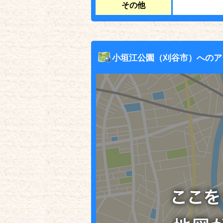
その他
小垣江公園（刈谷市）へのア