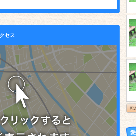
クセス
周
愛