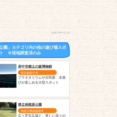
スポンサーリンク
公園」カテゴリ内の他の遊び場スポ
ト ※現地調査済のみ
府中市郷土の森博物館
東京都府中市
プラネタリウムや古民家、水遊
びが楽しめる大型スポット
県立相模原公園
神奈川県相模原市
広々芝生広場と、美しい花々の