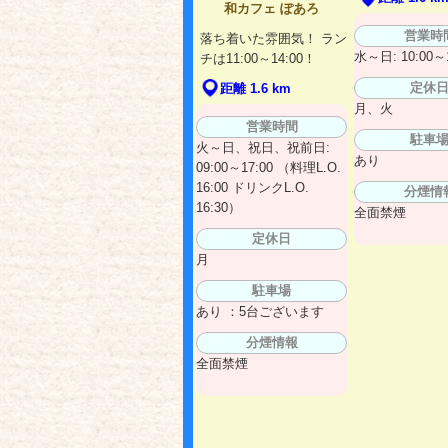
和カフェ ぽあろ
営業時
落ち着いた雰囲気！ ラン
水～日: 10:00～1
チは11:00～14:00！
定休
距離 1.6 km
月、火
営業時間
駐車
火～日、祝日、祝前日:
あり
09:00～17:00 （料理L.O.
16:00 ドリンクL.O.
分煙情
16:30）
全面禁煙
定休日
月
駐車場
あり ：5台ございます
分煙情報
全面禁煙