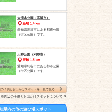
大清水公園（高浜市）
距離 1.4 km
愛知県高浜市にある都市公園
（街区公園）です。
天神公園（刈谷市）
距離 1.5 km
愛知県刈谷市にある都市公園
（街区公園）です。
辺の子供とお出かけスポットを一覧で見る
※周辺の子供とお出かけスポットについて ▼
知県内の他の遊び場スポット