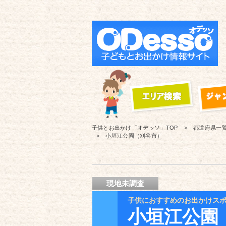
子供とお出かけ「オデッソ」
TOP
都道府県一
小垣江公園（刈谷市）
現地未調査
子供におすすめのお出かけス
小垣江公園