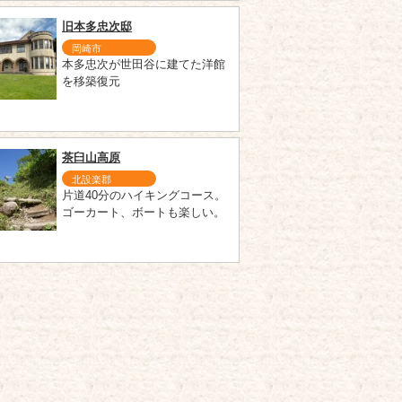
旧本多忠次邸
岡崎市
本多忠次が世田谷に建てた洋館
を移築復元
茶臼山高原
北設楽郡
片道40分のハイキングコース。
ゴーカート、ボートも楽しい。