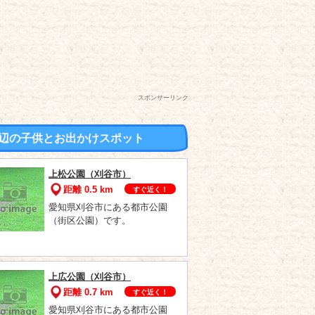
スポンサーリンク
辺の子供とお出かけスポット
上松公園（刈谷市）
距離 0.5 km
すぐ近く！
愛知県刈谷市にある都市公園
（街区公園）です。
上広公園（刈谷市）
距離 0.7 km
すぐ近く！
愛知県刈谷市にある都市公園