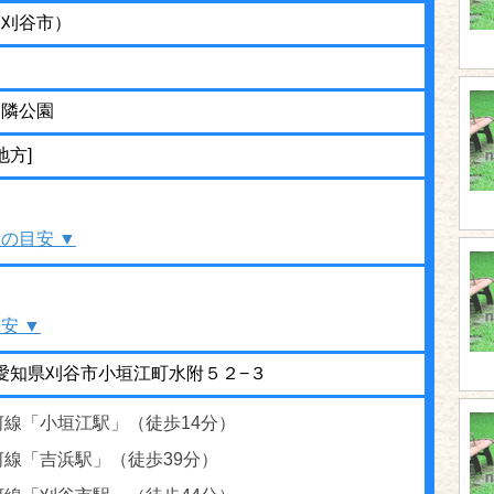
（刈谷市）
近隣公園
地方]
の目安 ▼
安 ▼
13 愛知県刈谷市小垣江町水附５２−３
河線「小垣江駅」（徒歩14分）
河線「吉浜駅」（徒歩39分）