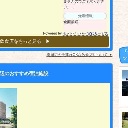
ませんのでご了承くださ
い。...
分煙情報
全面禁煙
Powered by
ホットペッパー Webサービス
飲食店をもっと見る ▶︎
「
※周辺の子連れOKな飲食店について ▼
ッ
辺のおすすめ宿泊施設