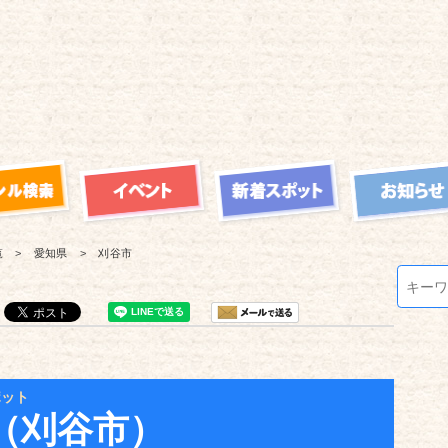
覧
愛知県
刈谷市
ポット
（刈谷市）