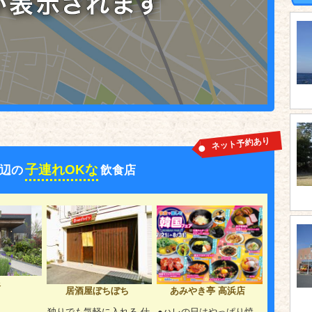
ネット予約あり
子連れOKな
辺の
飲食店
銀
あみやき亭 高浜店
居酒屋ぼちぼち
m
●ハレの日はやっぱり焼
独りでも気軽に入れる 仕