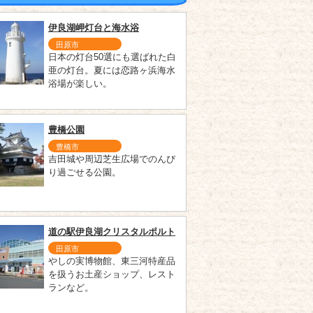
伊良湖岬灯台と海水浴
田原市
日本の灯台50選にも選ばれた白
亜の灯台。夏には恋路ヶ浜海水
浴場が楽しい。
豊橋公園
豊橋市
吉田城や周辺芝生広場でのんび
り過ごせる公園。
道の駅伊良湖クリスタルポルト
田原市
やしの実博物館、東三河特産品
を扱うお土産ショップ、レスト
ランなど。