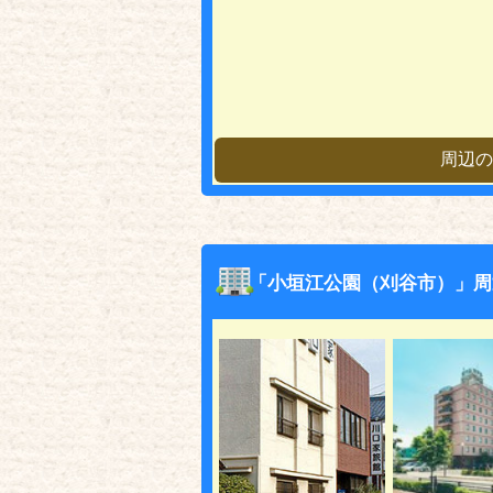
周辺の
「小垣江公園（刈谷市）」周