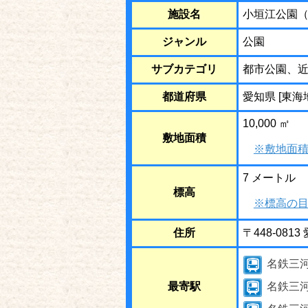
施設名
小垣江公園
ジャンル
公園
サブカテゴリ
都市公園、
都道府県
愛知県 [東海
10,000 ㎡
敷地面積
※敷地面積
7 メートル
標高
※標高の目
住所
〒448-08
名鉄三
最寄駅
名鉄三