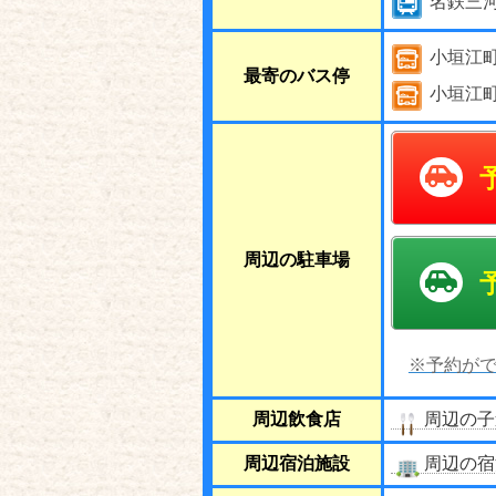
名鉄三
小垣江
最寄のバス停
小垣江
周辺の駐車場
※予約がで
周辺飲食店
周辺の子
周辺宿泊施設
周辺の宿