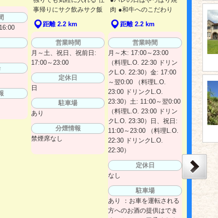
肉 ●和牛へのこだわり
事帰りにサク飲みサク飯
間
距離 2.2 km
距離 2.2 km
6:00
営業時間
営業時間
日
月～土、祝日、祝前日:
月～木: 17:00～23:00
17:00～23:00
（料理L.O. 22:30 ドリン
場
クL.O. 22:30）金: 17:00
定休日
～翌0:00 （料理L.O.
日
23:00 ドリンクL.O.
報
23:30）土: 11:00～翌0:00
駐車場
（料理L.O. 23:00 ドリン
あり
クL.O. 23:30）日、祝日:
分煙情報
11:00～23:00 （料理L.O.
禁煙席なし
22:30 ドリンクL.O.
22:30）
定休日
なし
駐車場
あり ：お車を運転される
方へのお酒の提供はでき