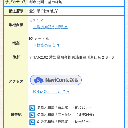
サブカテゴリ
都市公園、都市緑地
都道府県
愛知県 [東海地方]
2,303 ㎡
敷地面積
※敷地面積の目安 ▼
52 メートル
標高
※標高の目安 ▼
住所
〒470-2102 愛知県知多郡東浦町緒川東仙台２８−３
アクセス
※NaviConについて ▼
名鉄河和線「白沢駅」（徒歩23分）
最寄駅
名鉄河和線「巽ヶ丘駅」（徒歩24分）
名鉄河和線「坂部駅」（徒歩35分）