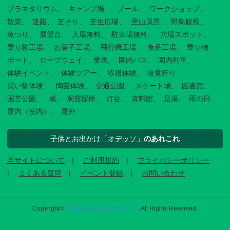
プラネタリウム
キャンプ場
プール
ワークショップ
散策
迷路
芝そり
芝生広場
里山風景
野鳥観察
魚つり
展望台
入場無料
駐車場無料
穴場スポット
乗り物工場
お菓子工場
飛行機工場
食品工場
乗り物
ボート
ロープウェイ
乗馬
園内バス
園内列車
体験イベント
体験ツアー
収穫体験
味覚狩り
買い物体験
陶芸体験
交通公園
スケート場
図書館
国営公園
城
洞窟探検
灯台
資料館
足湯
雨の日
屋内（室内）
屋外
子供とお出かけ「オデッソ」
のあれこれ
当サイトについて
ご利用規約
プライバシーポリシー
よくある質問
イベント登録
お問い合わせ
Copyright©
子供とお出かけ[オデッソ]
. All Rights Reserved.