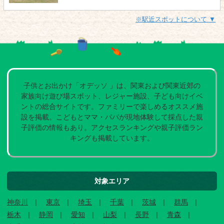
※駅近スポットについて ▼
子供とお出かけ「オデッソ 」は、関東および関東近郊の
家族向け遊び場スポット、レジャー施設、子ども向けイベ
ントの総合サイトです。ファミリーで楽しめるオススメ施
設を掲載。こどもとママ・パパが現地体験して採点した親
子評価の情報もあり。アクセスランキングや親子評価ラン
キングも掲載しています。
対象エリア
神奈川
東京
埼玉
千葉
茨城
群馬
栃木
静岡
愛知
山梨
長野
青森