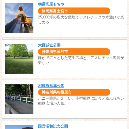
朝霧高原もちや
静岡県富士宮市
25,000坪の広大な敷地でアスレチックや水遊びが楽
しめる
大庭城址公園
神奈川県藤沢市
静かで広々とした芝生広場と、アスレチック遊具が
楽しい。
相模原麻溝公園
神奈川県相模原市
ポニー乗馬が楽しい。小型動物に出会えるふれあい
動物広場が人気。
国営昭和記念公園