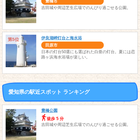
豊橋市
吉田城や周辺芝生広場でのんびり過ごせる公園。
伊良湖岬灯台と海水浴
第5位
田原市
日本の灯台50選にも選ばれた白亜の灯台。夏には恋
路ヶ浜海水浴場が楽しい。
愛知県の駅近スポット ランキング
豊橋公園
徒歩 5 分
吉田城や周辺芝生広場でのんびり過ごせる公園。