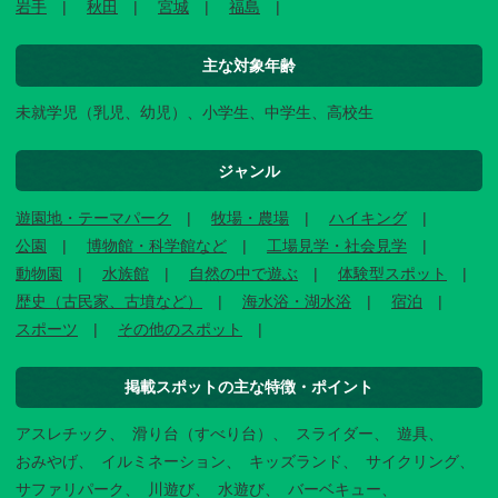
岩手
秋田
宮城
福島
主な対象年齢
未就学児（乳児、幼児）、小学生、中学生、高校生
ジャンル
遊園地・テーマパーク
牧場・農場
ハイキング
公園
博物館・科学館など
工場見学・社会見学
動物園
水族館
自然の中で遊ぶ
体験型スポット
歴史（古民家、古墳など）
海水浴・湖水浴
宿泊
スポーツ
その他のスポット
掲載スポットの主な特徴・ポイント
アスレチック
滑り台（すべり台）
スライダー
遊具
おみやげ
イルミネーション
キッズランド
サイクリング
サファリパーク
川遊び
水遊び
バーベキュー