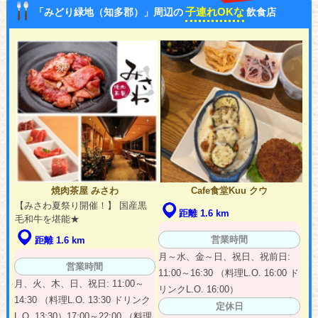
子連れOKな
「みどり緑地（知多郡）」周辺の
飲食店
焼肉茶屋 みさわ
Cafe食堂Kuu クウ
【みさわ夏祭り開催！】 国産黒
距離 1.6 km
毛和牛を堪能★
営業時間
距離 1.6 km
月～水、金～日、祝日、祝前日:
営業時間
11:00～16:30 （料理L.O. 16:00 ド
月、火、木、日、祝日: 11:00～
リンクL.O. 16:00）
14:30 （料理L.O. 13:30 ドリンク
定休日
L.O. 13:30）17:00～22:00 （料理