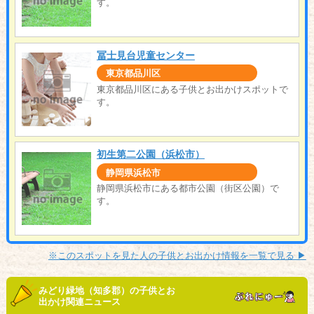
す。
冨士見台児童センター
東京都品川区
東京都品川区にある子供とお出かけスポットで
す。
初生第二公園（浜松市）
静岡県浜松市
静岡県浜松市にある都市公園（街区公園）で
す。
※このスポットを見た人の子供とお出かけ情報を一覧で見る ▶︎
みどり緑地（知多郡）の子供とお
出かけ関連ニュース