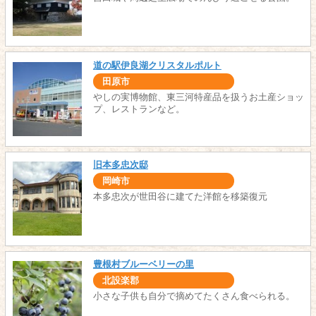
道の駅伊良湖クリスタルポルト
田原市
やしの実博物館、東三河特産品を扱うお土産ショッ
プ、レストランなど。
旧本多忠次邸
岡崎市
本多忠次が世田谷に建てた洋館を移築復元
豊根村ブルーベリーの里
北設楽郡
小さな子供も自分で摘めてたくさん食べられる。