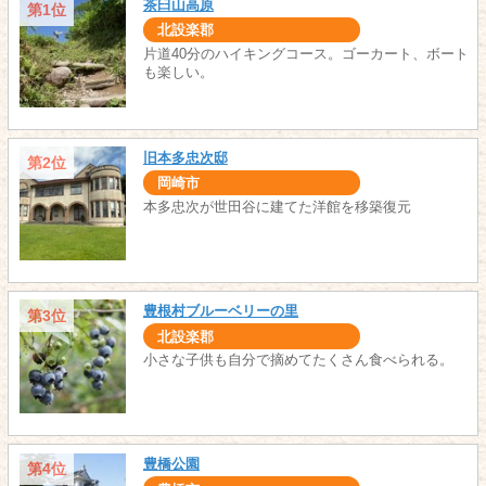
茶臼山高原
第1位
北設楽郡
片道40分のハイキングコース。ゴーカート、ボート
も楽しい。
旧本多忠次邸
第2位
岡崎市
本多忠次が世田谷に建てた洋館を移築復元
豊根村ブルーベリーの里
第3位
北設楽郡
小さな子供も自分で摘めてたくさん食べられる。
豊橋公園
第4位