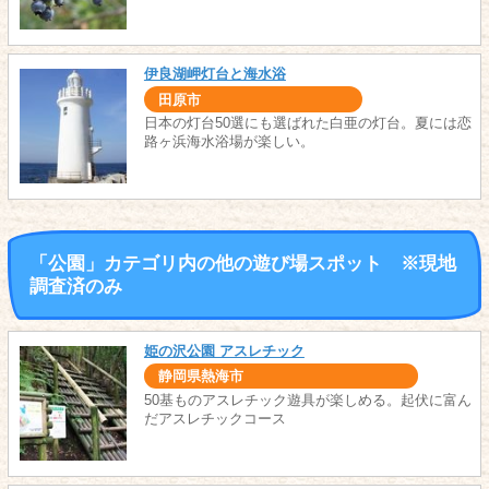
伊良湖岬灯台と海水浴
田原市
日本の灯台50選にも選ばれた白亜の灯台。夏には恋
路ヶ浜海水浴場が楽しい。
「公園」カテゴリ内の他の遊び場スポット ※現地
調査済のみ
姫の沢公園 アスレチック
静岡県熱海市
50基ものアスレチック遊具が楽しめる。起伏に富ん
だアスレチックコース