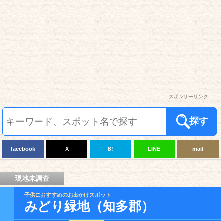
スポンサーリンク
探す
facebook
X
B!
LINE
mail
現地未調査
子供におすすめのお出かけスポット
みどり緑地（知多郡）