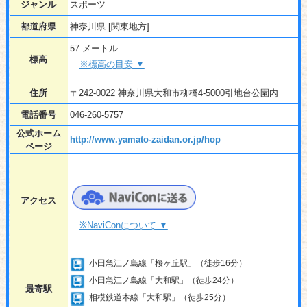
ジャンル
スポーツ
都道府県
神奈川県 [関東地方]
57 メートル
標高
※標高の目安 ▼
住所
〒242-0022 神奈川県大和市柳橋4-5000引地台公園内
電話番号
046-260-5757
公式ホーム
http://www.yamato-zaidan.or.jp/hop
ページ
アクセス
※NaviConについて ▼
小田急江ノ島線「桜ヶ丘駅」（徒歩16分）
小田急江ノ島線「大和駅」（徒歩24分）
最寄駅
相模鉄道本線「大和駅」（徒歩25分）