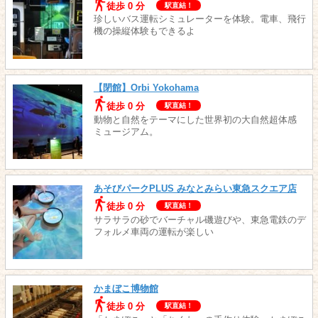
徒歩 0 分
駅直結！
珍しいバス運転シミュレーターを体験。電車、飛行
機の操縦体験もできるよ
【閉館】Orbi Yokohama
徒歩 0 分
駅直結！
動物と自然をテーマにした世界初の大自然超体感
ミュージアム。
あそびパークPLUS みなとみらい東急スクエア店
徒歩 0 分
駅直結！
サラサラの砂でバーチャル磯遊びや、東急電鉄のデ
フォルメ車両の運転が楽しい
かまぼこ博物館
徒歩 0 分
駅直結！