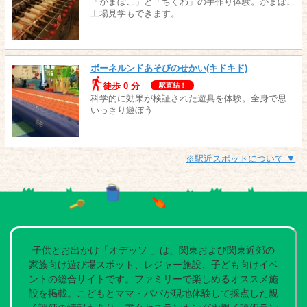
「かまぼこ」と「ちくわ」の手作り体験。かまぼこ
工場見学もできます。
ボーネルンドあそびのせかい(キドキド)
徒歩 0 分
駅直結！
科学的に効果が検証された遊具を体験。全身で思
いっきり遊ぼう
※駅近スポットについて ▼
子供とお出かけ「オデッソ 」は、関東および関東近郊の
家族向け遊び場スポット、レジャー施設、子ども向けイベ
ントの総合サイトです。ファミリーで楽しめるオススメ施
設を掲載。こどもとママ・パパが現地体験して採点した親