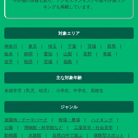
子評価の情報もあり。アクセスランキングや親子評価ラン
キングも掲載しています。
対象エリア
神奈川
東京
埼玉
千葉
茨城
群馬
栃木
静岡
愛知
山梨
長野
青森
岩手
秋田
宮城
福島
主な対象年齢
未就学児（乳児、幼児）、小学生、中学生、高校生
ジャンル
遊園地・テーマパーク
牧場・農場
ハイキング
公園
博物館・科学館など
工場見学・社会見学
動物園
水族館
自然の中で遊ぶ
体験型スポット