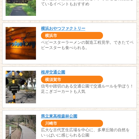
ているイベントもおすすめ
横浜おやつファクトリー
横浜市
ベビースターラーメンの製造工程見学。できたてベ
ビースターも食べられる。
根岸交通公園
横須賀市
信号や踏切のある交通公園で交通ルールを学ぼう！
足こぎゴーカートも人気
県立東高根森林公園
川崎市
広大な古代芝生広場を中心に、多摩丘陵の自然を
いっぱいに感じられる公園