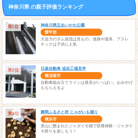
神奈川県 の親子評価ランキング
神奈川県立あいかわ公園
第1位
愛甲郡
大迫力のダム放流は見もの。迷路や遊具、アスレ
チックは子供に人気
日産自動車 追浜工場見学
第2位
横須賀市
自動車組み立てラインは発見がいっぱい。おみやげ
ももらえるよ
舞岡ふるさと村 じゃがいも掘り
第3位
横浜市
里山に囲まれたジャガイモ畑で収穫体験・ジャガイ
モ祭りを楽しもう！