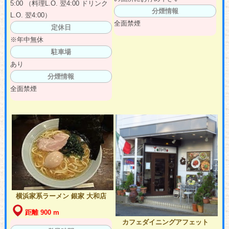
5:00 （料理L.O. 翌4:00 ドリンク
分煙情報
L.O. 翌4:00）
全面禁煙
定休日
※年中無休
駐車場
あり
分煙情報
全面禁煙
横浜家系ラーメン 銀家 大和店
距離 900 m
カフェダイニングアフェット