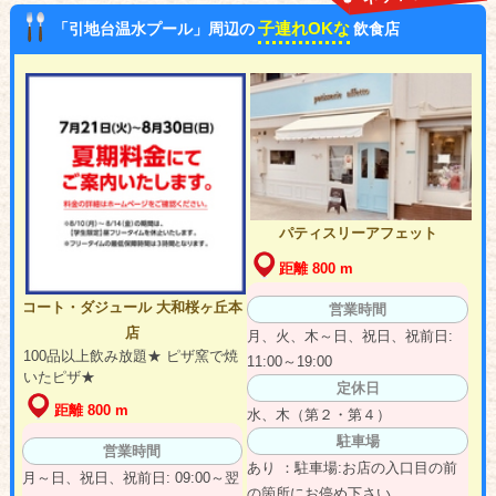
子連れOKな
「引地台温水プール」周辺の
飲食店
パティスリーアフェット
距離 800 m
コート・ダジュール 大和桜ヶ丘本
営業時間
店
月、火、木～日、祝日、祝前日:
100品以上飲み放題★ ピザ窯で焼
11:00～19:00
いたピザ★
定休日
距離 800 m
水、木（第２・第４）
駐車場
営業時間
あり ：駐車場:お店の入口目の前
月～日、祝日、祝前日: 09:00～翌
の箇所にお停め下さい