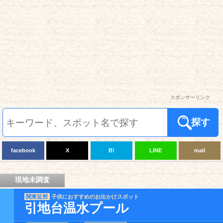
スポンサーリンク
探す
facebook
X
B!
LINE
mail
現地未調査
関東近郊
子供におすすめのお出かけスポット
引地台温水プール