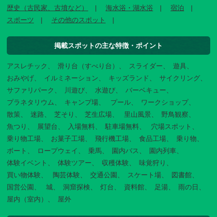
歴史（古民家、古墳など）
海水浴・湖水浴
宿泊
スポーツ
その他のスポット
掲載スポットの主な特徴・ポイント
アスレチック
滑り台（すべり台）
スライダー
遊具
おみやげ
イルミネーション
キッズランド
サイクリング
サファリパーク
川遊び
水遊び
バーベキュー
プラネタリウム
キャンプ場
プール
ワークショップ
散策
迷路
芝そり
芝生広場
里山風景
野鳥観察
魚つり
展望台
入場無料
駐車場無料
穴場スポット
乗り物工場
お菓子工場
飛行機工場
食品工場
乗り物
ボート
ロープウェイ
乗馬
園内バス
園内列車
体験イベント
体験ツアー
収穫体験
味覚狩り
買い物体験
陶芸体験
交通公園
スケート場
図書館
国営公園
城
洞窟探検
灯台
資料館
足湯
雨の日
屋内（室内）
屋外