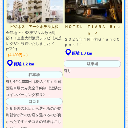
ビジネス アークホテル大和
ＨＯＴＥＬ ＴＩＡＲＡ Ｂｒｕ
全館地上・BSデジタル放送対
ｎ ＾
応！！全室大型液晶テレビ《東芝
２０２３年４月下旬ＧｒａｎｄＯ
レグザ》設置いたしましたヾ
ｐｅｎ！！
(^▽^*)
距離 1.3 km
（4,400円～）
駐車場
距離 1.2 km
有り
駐車場
有り4台1,000円（税込／泊）※施
設駐車場のみ完全予約制《近隣に
コインパーキング有り》...
口コミ
朝食を外のお店から選べるのが便
利朝食が外のお店を選べるのが良
かったですクチコミの詳細はこち