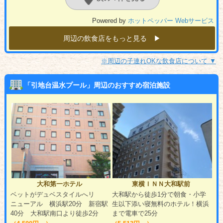
Powered by
ホットペッパー Webサービス
周辺の飲食店をもっと見る ▶︎
※周辺の子連れOKな飲食店について ▼
「引地台温水プール」周辺のおすすめ宿泊施設
大和第一ホテル
東横ＩＮＮ大和駅前
ベットがデュベスタイルへリ
大和駅から徒歩1分で朝食・小学
ニューアル 横浜駅20分 新宿駅
生以下添い寝無料のホテル！横浜
40分 大和駅南口より徒歩2分
まで電車で25分