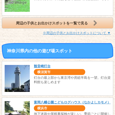
周辺の子供とお出かけスポットを一覧で見る
※周辺の子供とお出かけスポットについて ▼
神奈川県内の他の遊び場スポット
観音崎灯台
横須賀市
灯台の最上部から東京湾や房総半島を一望。灯台資
料館も楽しめます
富岡八幡公園こどもログハウス（なかよしカモメ）
横浜市
地下迷路や屋根裏探検が楽しい。季節ごとに開催し