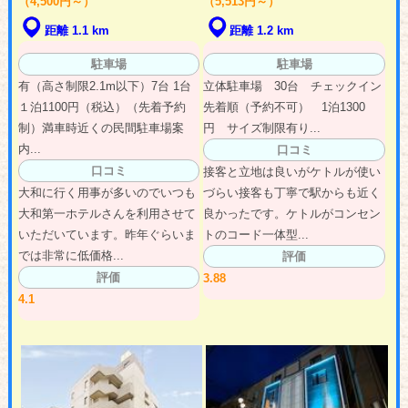
（4,500円～）
（5,513円～）
距離 1.1 km
距離 1.2 km
駐車場
駐車場
有（高さ制限2.1m以下）7台 1台
立体駐車場 30台 チェックイン
１泊1100円（税込）（先着予約
先着順（予約不可） 1泊1300
制）満車時近くの民間駐車場案
円 サイズ制限有り...
内...
口コミ
口コミ
接客と立地は良いがケトルが使い
大和に行く用事が多いのでいつも
づらい接客も丁寧で駅からも近く
大和第一ホテルさんを利用させて
良かったです。ケトルがコンセン
いただいています。昨年ぐらいま
トのコード一体型...
では非常に低価格...
評価
評価
3.88
4.1