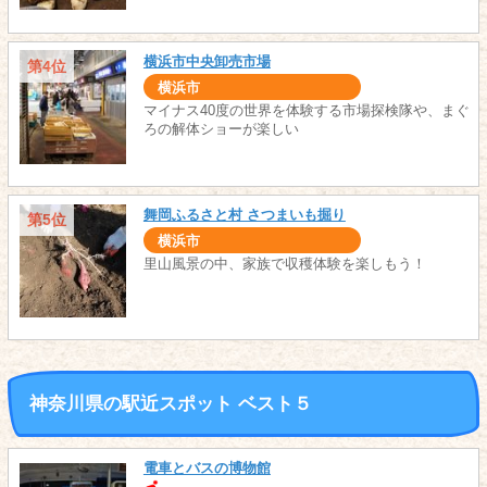
横浜市中央卸売市場
第4位
横浜市
マイナス40度の世界を体験する市場探検隊や、まぐ
ろの解体ショーが楽しい
舞岡ふるさと村 さつまいも掘り
第5位
横浜市
里山風景の中、家族で収穫体験を楽しもう！
神奈川県の駅近スポット ベスト５
電車とバスの博物館