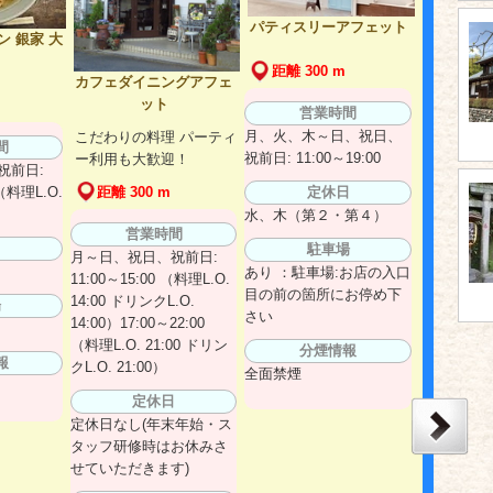
パティスリーアフェット
 銀家 大
距離 300 m
カフェダイニングアフェ
ット
営業時間
月、火、木～日、祝日、
こだわりの料理 パーティ
間
祝前日: 11:00～19:00
ー利用も大歓迎！
祝前日:
 （料理L.O.
定休日
距離 300 m
水、木（第２・第４）
営業時間
日
駐車場
月～日、祝日、祝前日:
あり ：駐車場:お店の入口
11:00～15:00 （料理L.O.
目の前の箇所にお停め下
14:00 ドリンクL.O.
場
さい
14:00）17:00～22:00
（料理L.O. 21:00 ドリン
分煙情報
報
クL.O. 21:00）
全面禁煙
定休日
定休日なし(年末年始・ス
タッフ研修時はお休みさ
せていただきます)