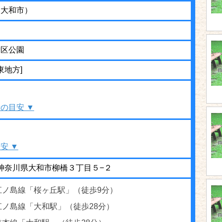
（大和市）
街区公園
東地方]
の目安 ▼
安 ▼
22 神奈川県大和市柳橋３丁目５−２
江ノ島線「桜ヶ丘駅」（徒歩9分）
江ノ島線「大和駅」（徒歩28分）