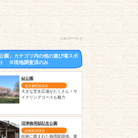
スポンサーリンク
公園」カテゴリ内の他の遊び場スポ
ト ※現地調査済のみ
砧公園
東京都世田谷区
大きな芝生広場がたくさん！サ
イクリングコースも魅力
沼津御用邸記念公園
静岡県沼津市
松林に囲まれた御用邸跡地。東