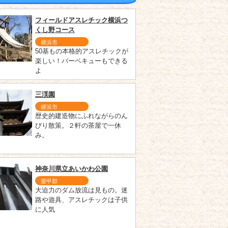
フィールドアスレチック横浜つ
くし野コース
横浜市
50基もの本格的アスレチックが
楽しい！バーベキューもできる
よ
三渓園
横浜市
歴史的建造物にふれながらのん
びり散策。２軒の茶屋で一休
み。
神奈川県立あいかわ公園
愛甲郡
大迫力のダム放流は見もの。迷
路や遊具、アスレチックは子供
に人気