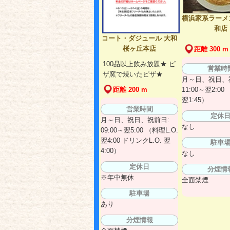
横浜家系ラーメン
和店
コート・ダジュール 大和
桜ヶ丘本店
距離 300 m
100品以上飲み放題★ ピ
営業時
ザ窯で焼いたピザ★
月～日、祝日、
11:00～翌2:00
距離 200 m
翌1:45）
営業時間
定休
月～日、祝日、祝前日:
なし
09:00～翌5:00 （料理L.O.
翌4:00 ドリンクL.O. 翌
駐車
4:00）
なし
定休日
分煙情
※年中無休
全面禁煙
駐車場
あり
分煙情報