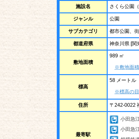
施設名
さくら公園
ジャンル
公園
サブカテゴリ
都市公園、
都道府県
神奈川県 [関
989 ㎡
敷地面積
※敷地面積
58 メートル
標高
※標高の目
住所
〒242-00
小田急
小田急
最寄駅