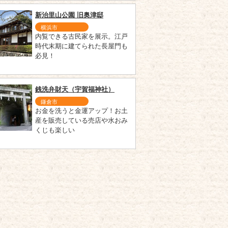
新治里山公園 旧奥津邸
横浜市
内覧できる古民家を展示。江戸
時代末期に建てられた長屋門も
必見！
銭洗弁財天（宇賀福神社）
鎌倉市
お金を洗うと金運アップ！お土
産を販売している売店や水おみ
くじも楽しい