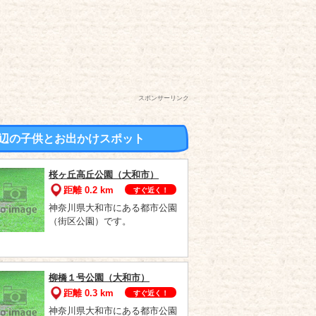
スポンサーリンク
辺の子供とお出かけスポット
桜ヶ丘高丘公園（大和市）
距離 0.2 km
すぐ近く！
神奈川県大和市にある都市公園
（街区公園）です。
柳橋１号公園（大和市）
距離 0.3 km
すぐ近く！
神奈川県大和市にある都市公園