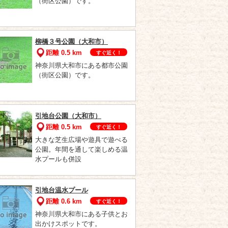
（街区公園）です。
柳橋３号公園（大和市）
距離 0.5 km
すぐ近く！
神奈川県大和市にある都市公園
（街区公園）です。
引地台公園（大和市）
距離 0.5 km
すぐ近く！
大きな芝生広場や遊具で遊べる
公園。年間を通して楽しめる温
水プールも併設
引地台温水プール
距離 0.6 km
すぐ近く！
神奈川県大和市にある子供とお
出かけスポットです。