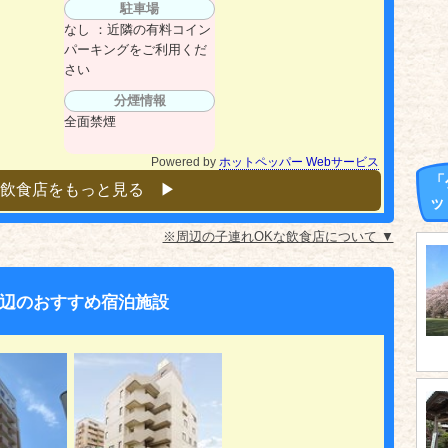
駐車場
なし ：近隣の有料コイン
パーキングをご利用くだ
さい
分煙情報
全面禁煙
Powered by
ホットペッパー Webサービス
「
飲食店をもっと見る ▶︎
ッ
※周辺の子連れOKな飲食店について ▼
辺のおすすめ宿泊施設