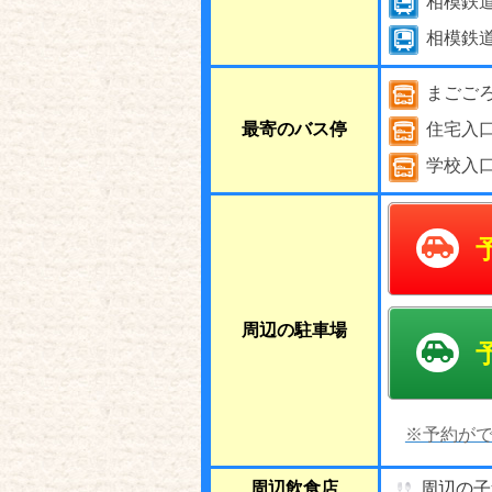
相模鉄
相模鉄
まごご
最寄のバス停
住宅入
学校入
周辺の駐車場
※予約がで
周辺飲食店
周辺の子