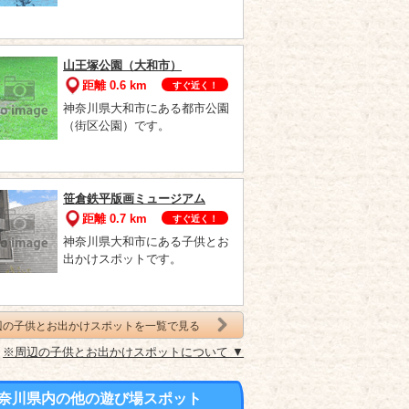
山王塚公園（大和市）
距離 0.6 km
すぐ近く！
神奈川県大和市にある都市公園
（街区公園）です。
笹倉鉄平版画ミュージアム
距離 0.7 km
すぐ近く！
神奈川県大和市にある子供とお
出かけスポットです。
辺の子供とお出かけスポットを一覧で見る
※周辺の子供とお出かけスポットについて ▼
奈川県内の他の遊び場スポット