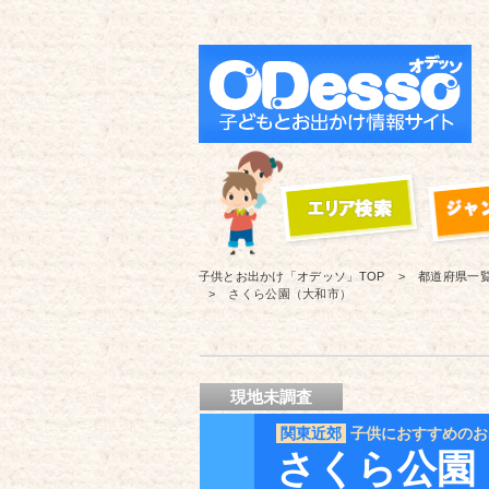
子供とお出かけ「オデッソ」
TOP
都道府県一
さくら公園（大和市）
現地未調査
関東近郊
子供におすすめのお
さくら公園