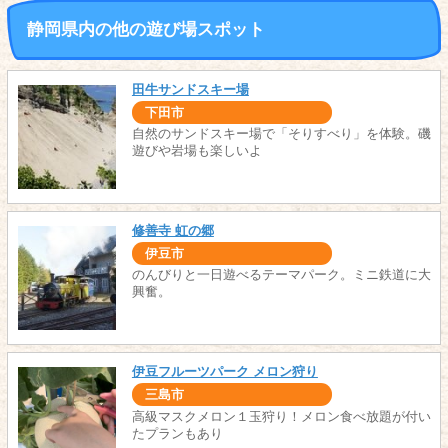
静岡県内の他の遊び場スポット
田牛サンドスキー場
下田市
自然のサンドスキー場で「そりすべり」を体験。磯
遊びや岩場も楽しいよ
修善寺 虹の郷
伊豆市
のんびりと一日遊べるテーマパーク。ミニ鉄道に大
興奮。
伊豆フルーツパーク メロン狩り
三島市
高級マスクメロン１玉狩り！メロン食べ放題が付い
たプランもあり