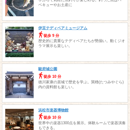
手ぶらで気軽に魚釣りが楽しめる。釣った魚はバー
ベキューやお土産に
伊豆テディベアミュージアム
徒歩 9 分
歴史的に貴重なテディベアたちが勢揃い。動くジオ
ラマ展示も楽しい。
駿府城公園
徒歩 10 分
徳川家康の居城で歴史を学ぶ。巽櫓(たつみやぐら)
内の資料館も楽しい。
浜松市楽器博物館
徒歩 10 分
世界中の楽器1300点を展示。体験ルームで楽器演奏
もできる。