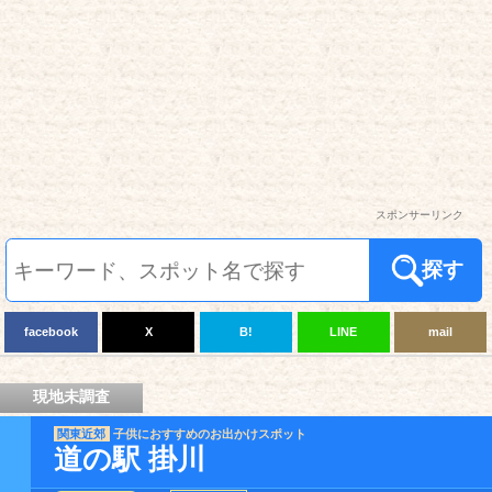
スポンサーリンク
探す
facebook
X
B!
LINE
mail
現地未調査
関東近郊
子供におすすめのお出かけスポット
道の駅 掛川