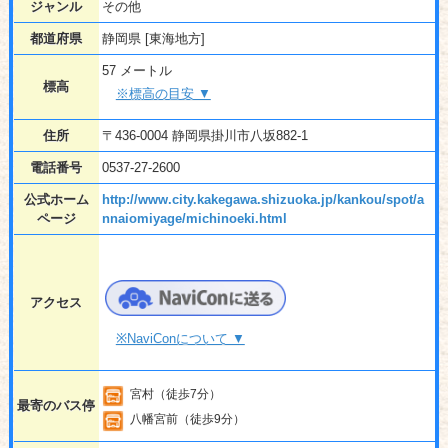
ジャンル
その他
都道府県
静岡県 [東海地方]
57 メートル
標高
※標高の目安 ▼
住所
〒436-0004 静岡県掛川市八坂882-1
電話番号
0537-27-2600
公式ホーム
http://www.city.kakegawa.shizuoka.jp/kankou/spot/a
ページ
nnaiomiyage/michinoeki.html
アクセス
※NaviConについて ▼
宮村（徒歩7分）
最寄のバス停
八幡宮前（徒歩9分）