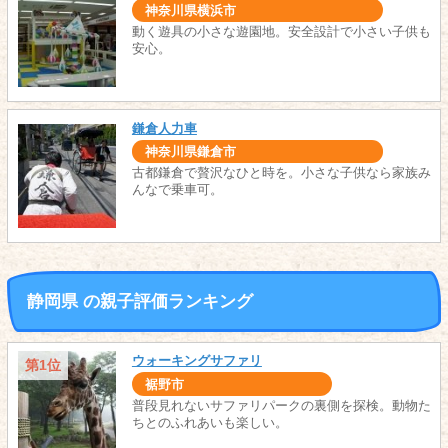
神奈川県横浜市
動く遊具の小さな遊園地。安全設計で小さい子供も
安心。
鎌倉人力車
神奈川県鎌倉市
古都鎌倉で贅沢なひと時を。小さな子供なら家族み
んなで乗車可。
静岡県 の親子評価ランキング
ウォーキングサファリ
第1位
裾野市
普段見れないサファリパークの裏側を探検。動物た
ちとのふれあいも楽しい。