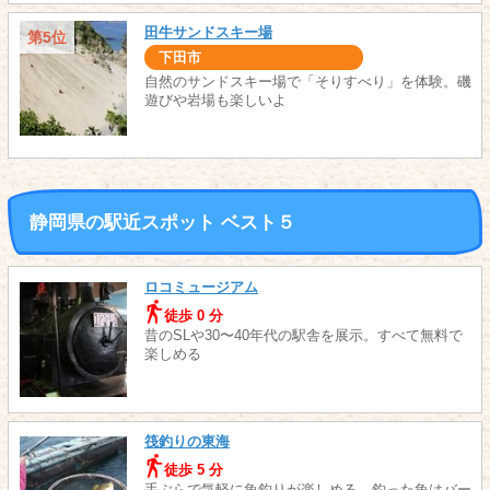
田牛サンドスキー場
第5位
下田市
自然のサンドスキー場で「そりすべり」を体験。磯
遊びや岩場も楽しいよ
静岡県の駅近スポット ベスト５
ロコミュージアム
徒歩 0 分
昔のSLや30〜40年代の駅舎を展示。すべて無料で
楽しめる
筏釣りの東海
徒歩 5 分