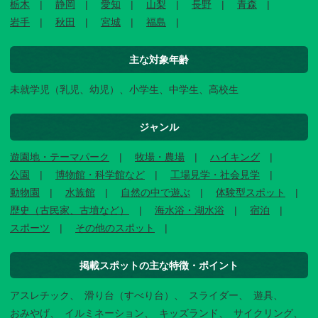
栃木
静岡
愛知
山梨
長野
青森
岩手
秋田
宮城
福島
主な対象年齢
未就学児（乳児、幼児）、小学生、中学生、高校生
ジャンル
遊園地・テーマパーク
牧場・農場
ハイキング
公園
博物館・科学館など
工場見学・社会見学
動物園
水族館
自然の中で遊ぶ
体験型スポット
歴史（古民家、古墳など）
海水浴・湖水浴
宿泊
スポーツ
その他のスポット
掲載スポットの主な特徴・ポイント
アスレチック
滑り台（すべり台）
スライダー
遊具
おみやげ
イルミネーション
キッズランド
サイクリング