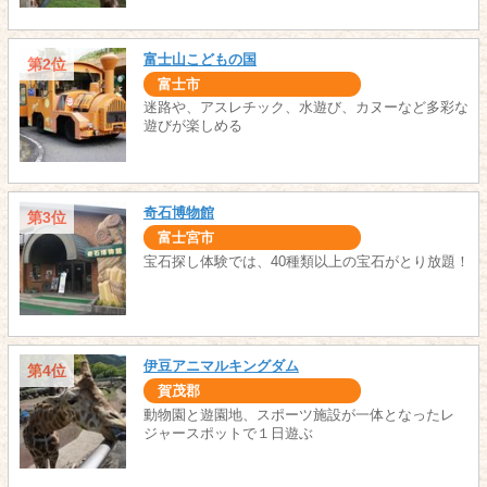
富士山こどもの国
第2位
富士市
迷路や、アスレチック、水遊び、カヌーなど多彩な
遊びが楽しめる
奇石博物館
第3位
富士宮市
宝石探し体験では、40種類以上の宝石がとり放題！
伊豆アニマルキングダム
第4位
賀茂郡
動物園と遊園地、スポーツ施設が一体となったレ
ジャースポットで１日遊ぶ