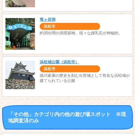
竜ヶ岩洞
浜松市
約30分間の洞窟探検。様々な鍾乳石が神秘的。
浜松城公園（浜松市）
浜松市
徳川家康の歴史を刻む出世城として有名な浜松城が
建てられている公園
「その他」カテゴリ内の他の遊び場スポット ※現
地調査済のみ