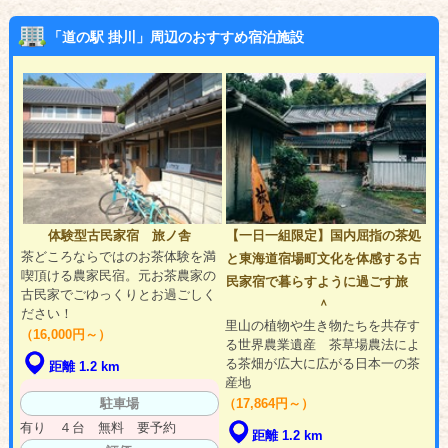
「道の駅 掛川」周辺のおすすめ宿泊施設
体験型古民家宿 旅ノ舎
【一日一組限定】国内屈指の茶処
茶どころならではのお茶体験を満
と東海道宿場町文化を体感する古
喫頂ける農家民宿。元お茶農家の
民家宿で暮らすように過ごす旅
古民家でごゆっくりとお過ごしく
＾
ださい！
里山の植物や生き物たちを共存す
（16,000円～）
る世界農業遺産 茶草場農法によ
る茶畑が広大に広がる日本一の茶
距離 1.2 km
産地
駐車場
（17,864円～）
有り ４台 無料 要予約
距離 1.2 km