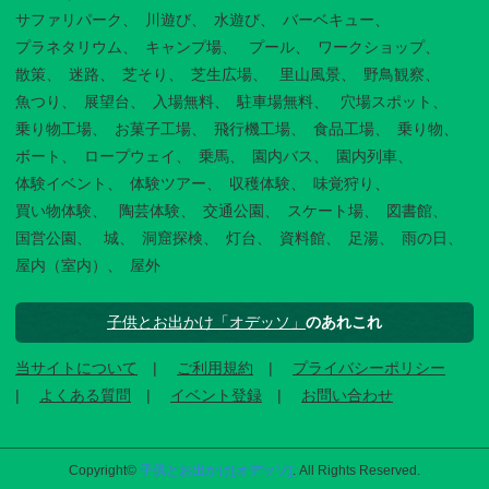
サファリパーク
川遊び
水遊び
バーベキュー
プラネタリウム
キャンプ場
プール
ワークショップ
散策
迷路
芝そり
芝生広場
里山風景
野鳥観察
魚つり
展望台
入場無料
駐車場無料
穴場スポット
乗り物工場
お菓子工場
飛行機工場
食品工場
乗り物
ボート
ロープウェイ
乗馬
園内バス
園内列車
体験イベント
体験ツアー
収穫体験
味覚狩り
買い物体験
陶芸体験
交通公園
スケート場
図書館
国営公園
城
洞窟探検
灯台
資料館
足湯
雨の日
屋内（室内）
屋外
子供とお出かけ「オデッソ」
のあれこれ
当サイトについて
ご利用規約
プライバシーポリシー
よくある質問
イベント登録
お問い合わせ
Copyright©
子供とお出かけ[オデッソ]
. All Rights Reserved.