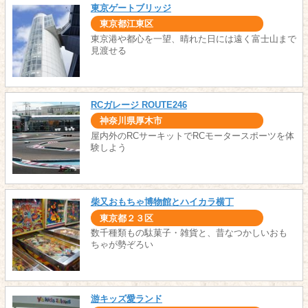
東京ゲートブリッジ
東京都江東区
東京港や都心を一望、晴れた日には遠く富士山まで
見渡せる
RCガレージ ROUTE246
神奈川県厚木市
屋内外のRCサーキットでRCモータースポーツを体
験しよう
柴又おもちゃ博物館とハイカラ横丁
東京都２３区
数千種類もの駄菓子・雑貨と、昔なつかしいおも
ちゃが勢ぞろい
游キッズ愛ランド