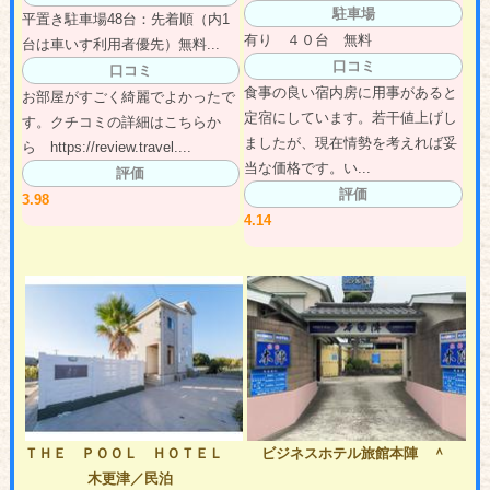
駐車場
平置き駐車場48台：先着順（内1
有り ４０台 無料
台は車いす利用者優先）無料...
口コミ
口コミ
食事の良い宿内房に用事があると
お部屋がすごく綺麗でよかったで
定宿にしています。若干値上げし
す。クチコミの詳細はこちらか
ましたが、現在情勢を考えれば妥
ら https://review.travel....
当な価格です。い...
評価
評価
3.98
4.14
ＴＨＥ ＰＯＯＬ ＨＯＴＥＬ
ビジネスホテル旅館本陣 ＾
木更津／民泊