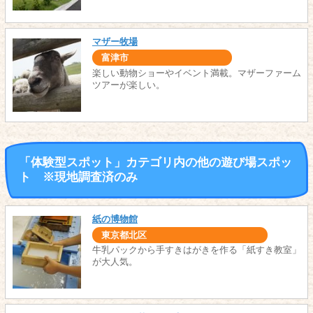
マザー牧場
富津市
楽しい動物ショーやイベント満載。マザーファーム
ツアーが楽しい。
「体験型スポット」カテゴリ内の他の遊び場スポッ
ト ※現地調査済のみ
紙の博物館
東京都北区
牛乳パックから手すきはがきを作る「紙すき教室」
が大人気。