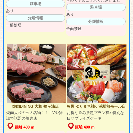
すので予めご了承くださいませ
駐車場
駐車場
あり
あり
分煙情報
分煙情報
一部禁煙
全面禁煙
焼肉DINING 大和 袖ヶ浦店
魚民 ゆりまち袖ケ浦駅前モール店
焼肉大和の五大名物！！ TVや雑
お得な飲み放題プラン有♪ 特別な
誌で話題の焼肉店
日サプライズケーキ
距離 400 m
距離 400 m