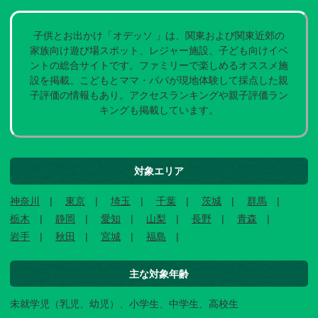
子供とお出かけ「オデッソ 」は、関東および関東近郊の
家族向け遊び場スポット、レジャー施設、子ども向けイベ
ントの総合サイトです。ファミリーで楽しめるオススメ施
設を掲載。こどもとママ・パパが現地体験して採点した親
子評価の情報もあり。アクセスランキングや親子評価ラン
キングも掲載しています。
対象エリア
神奈川
東京
埼玉
千葉
茨城
群馬
栃木
静岡
愛知
山梨
長野
青森
岩手
秋田
宮城
福島
主な対象年齢
未就学児（乳児、幼児）、小学生、中学生、高校生