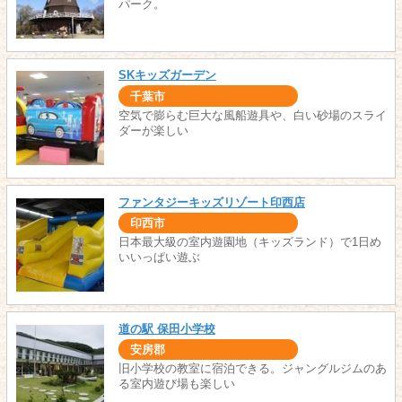
パーク。
SKキッズガーデン
千葉市
空気で膨らむ巨大な風船遊具や、白い砂場のスライ
ダーが楽しい
ファンタジーキッズリゾート印西店
印西市
日本最大級の室内遊園地（キッズランド）で1日め
いいっぱい遊ぶ
道の駅 保田小学校
安房郡
旧小学校の教室に宿泊できる。ジャングルジムのあ
る室内遊び場も楽しい