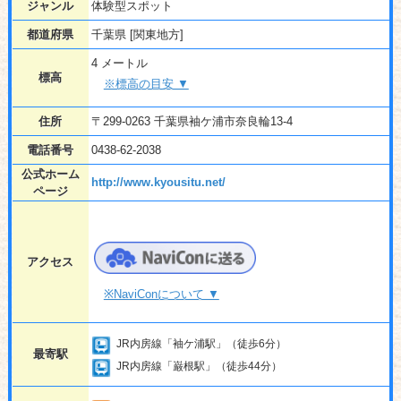
ジャンル
体験型スポット
都道府県
千葉県 [関東地方]
4 メートル
標高
※標高の目安 ▼
住所
〒299-0263 千葉県袖ケ浦市奈良輪13-4
電話番号
0438-62-2038
公式ホーム
http://www.kyousitu.net/
ページ
アクセス
※NaviConについて ▼
JR内房線「袖ケ浦駅」（徒歩6分）
最寄駅
JR内房線「巌根駅」（徒歩44分）