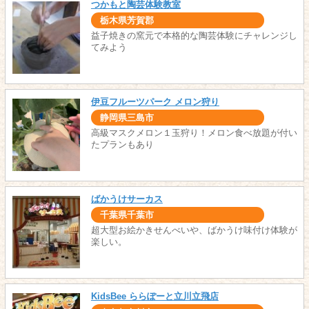
つかもと陶芸体験教室
栃木県芳賀郡
益子焼きの窯元で本格的な陶芸体験にチャレンジし
てみよう
伊豆フルーツパーク メロン狩り
静岡県三島市
高級マスクメロン１玉狩り！メロン食べ放題が付い
たプランもあり
ばかうけサーカス
千葉県千葉市
超大型お絵かきせんべいや、ばかうけ味付け体験が
楽しい。
KidsBee ららぽーと立川立飛店