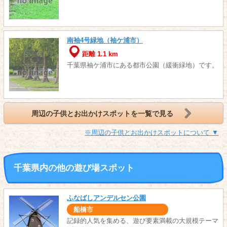
南袖4号緑地（袖ケ浦市）
距離 1.1 km
千葉県袖ケ浦市にある都市公園（緩衝緑地）です。
周辺の子供とお出かけスポットを一覧で見る
※周辺の子供とお出かけスポットについて ▼
千葉県内の他の遊び場スポット
ふなばしアンデルセン公園
船橋市
記録的人気を集める、遊び要素満載の大規模テーマ