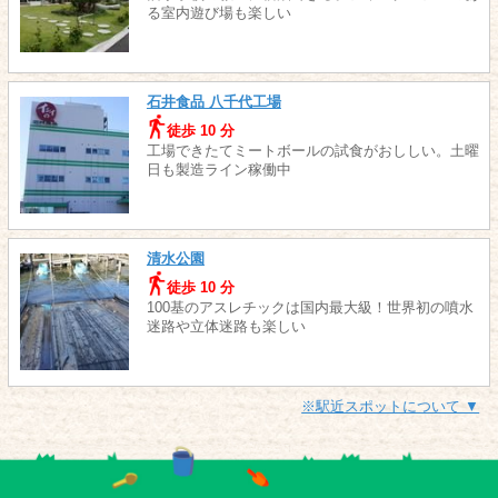
る室内遊び場も楽しい
石井食品 八千代工場
徒歩 10 分
工場できたてミートボールの試食がおししい。土曜
日も製造ライン稼働中
清水公園
徒歩 10 分
100基のアスレチックは国内最大級！世界初の噴水
迷路や立体迷路も楽しい
※駅近スポットについて ▼