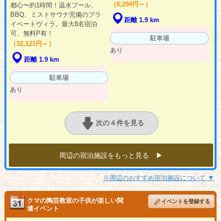
（8,294円～）
都心〜約1時間！温水プール、
BBQ、ミストサウナ完備のプラ
距離 1.9 km
イベートヴィラ。最大8名宿泊
可、無料P有！
駐車場
（32,121円～）
あり
距離 1.9 km
駐車場
あり
次の４件を見る
周辺の宿泊施設をもっと見る ▶︎
※周辺のおすすめ宿泊施設について ▼
クマの陶芸教室の子供が楽しい関
イベントを登録する
連イベント