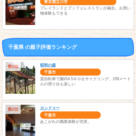
東京都立川市
プレイランドとブッフェレストランが融合。お買い
物体験もできる
千葉県 の親子評価ランキング
昭和の森
第1位
千葉市
貸自転車で園内4.5キロをサイクリング。109メート
ルの滑り台も楽しい
カンドゥー
第2位
千葉市
あこがれの職業体験が充実。