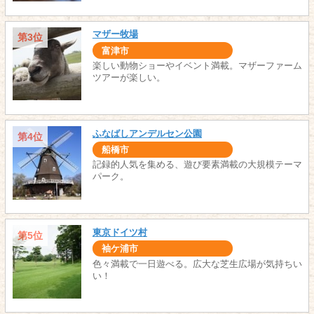
マザー牧場
第3位
富津市
楽しい動物ショーやイベント満載。マザーファーム
ツアーが楽しい。
ふなばしアンデルセン公園
第4位
船橋市
記録的人気を集める、遊び要素満載の大規模テーマ
パーク。
東京ドイツ村
第5位
袖ケ浦市
色々満載で一日遊べる。広大な芝生広場が気持ちい
い！