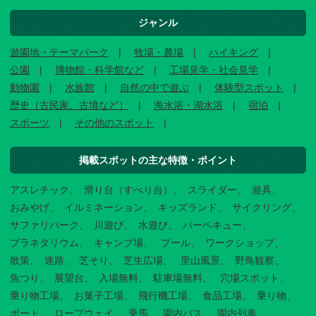
ジャンル
遊園地・テーマパーク
牧場・農場
ハイキング
公園
博物館・科学館など
工場見学・社会見学
動物園
水族館
自然の中で遊ぶ
体験型スポット
歴史（古民家、古墳など）
海水浴・湖水浴
宿泊
スポーツ
その他のスポット
掲載スポットの主な特徴・ポイント
アスレチック
滑り台（すべり台）
スライダー
遊具
おみやげ
イルミネーション
キッズランド
サイクリング
サファリパーク
川遊び
水遊び
バーベキュー
プラネタリウム
キャンプ場
プール
ワークショップ
散策
迷路
芝そり
芝生広場
里山風景
野鳥観察
魚つり
展望台
入場無料
駐車場無料
穴場スポット
乗り物工場
お菓子工場
飛行機工場
食品工場
乗り物
ボート
ロープウェイ
乗馬
園内バス
園内列車