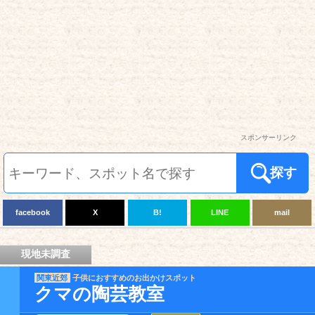
スポンサーリンク
探す
facebook
X
B!
LINE
mail
現地未調査
関東近郊
子供におすすめのお出かけスポット
クマの陶芸教室