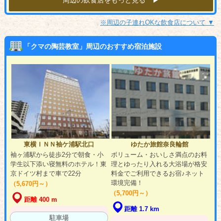
※周辺の子連れOKな飲食店について ▼
「クマの陶芸教室」周辺のおすすめ宿泊施設
東横ＩＮＮ袖ケ浦駅北口
ゆたか旅館奈良輪館
袖ヶ浦駅から徒歩2分で朝食・小
ボリューム・おいしさ満点のお料
学生以下添い寝無料のホテル！東
理とゆったり入れる大浴場が格安
京ドイツ村まで車で22分
料金でご利用できるお宿♪ネット
環境完備！
（5,670円～）
（5,700円～）
距離 400 m
距離 1.7 km
駐車場