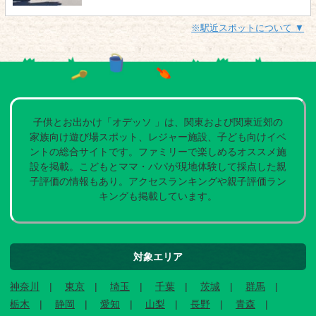
※駅近スポットについて ▼
子供とお出かけ「オデッソ 」は、関東および関東近郊の
家族向け遊び場スポット、レジャー施設、子ども向けイベ
ントの総合サイトです。ファミリーで楽しめるオススメ施
設を掲載。こどもとママ・パパが現地体験して採点した親
子評価の情報もあり。アクセスランキングや親子評価ラン
キングも掲載しています。
対象エリア
神奈川
東京
埼玉
千葉
茨城
群馬
栃木
静岡
愛知
山梨
長野
青森