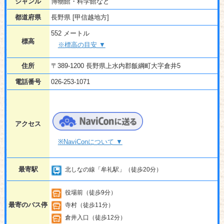
ジャンル
博物館・科学館など
都道府県
長野県 [甲信越地方]
552 メートル
標高
※標高の目安 ▼
住所
〒389-1200 長野県上水内郡飯綱町大字倉井5
電話番号
026-253-1071
アクセス
※NaviConについて ▼
最寄駅
北しなの線「牟礼駅」（徒歩20分）
役場前（徒歩9分）
最寄のバス停
寺村（徒歩11分）
倉井入口（徒歩12分）