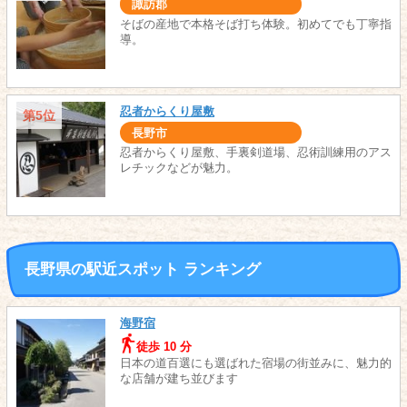
諏訪郡
そばの産地で本格そば打ち体験。初めてでも丁寧指
導。
忍者からくり屋敷
第5位
長野市
忍者からくり屋敷、手裏剣道場、忍術訓練用のアス
レチックなどが魅力。
長野県の駅近スポット ランキング
海野宿
徒歩 10 分
日本の道百選にも選ばれた宿場の街並みに、魅力的
な店舗が建ち並びます