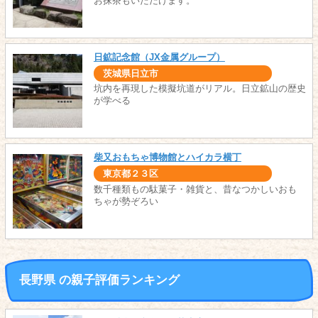
お抹茶もいただけます。
日鉱記念館（JX金属グループ）
茨城県日立市
坑内を再現した模擬坑道がリアル。日立鉱山の歴史
が学べる
柴又おもちゃ博物館とハイカラ横丁
東京都２３区
数千種類もの駄菓子・雑貨と、昔なつかしいおも
ちゃが勢ぞろい
長野県 の親子評価ランキング