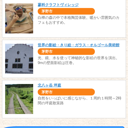
蓼科クラフトヴィレッジ
茅野市
白樺の森の中で本格陶芸体験。暖かい雰囲気のカ
フェもおすすめ。
世界の影絵・きり絵・ガラス・オルゴール美術館
茅野市
光、鏡、水を使って神秘的な影絵の世界を演出。
9mの壁面影絵は圧巻。
北八ヶ岳 坪庭
茅野市
自然をいっぱいに感じながら、１周約１時間～2時
間の坪庭散策路