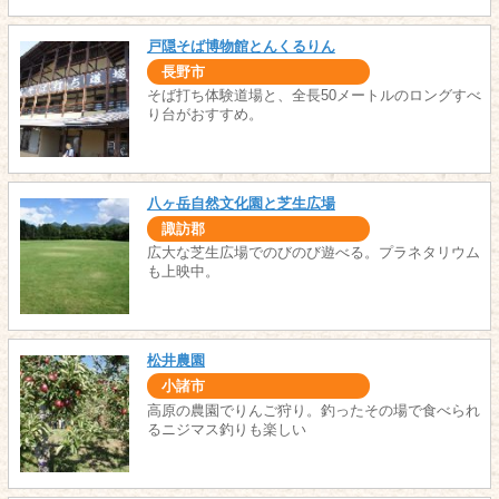
戸隠そば博物館とんくるりん
長野市
そば打ち体験道場と、全長50メートルのロングすべ
り台がおすすめ。
八ヶ岳自然文化園と芝生広場
諏訪郡
広大な芝生広場でのびのび遊べる。プラネタリウム
も上映中。
松井農園
小諸市
高原の農園でりんご狩り。釣ったその場で食べられ
るニジマス釣りも楽しい