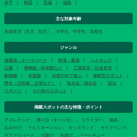
岩手
秋田
宮城
福島
主な対象年齢
未就学児（乳児、幼児）、小学生、中学生、高校生
ジャンル
遊園地・テーマパーク
牧場・農場
ハイキング
公園
博物館・科学館など
工場見学・社会見学
動物園
水族館
自然の中で遊ぶ
体験型スポット
歴史（古民家、古墳など）
海水浴・湖水浴
宿泊
スポーツ
その他のスポット
掲載スポットの主な特徴・ポイント
アスレチック
滑り台（すべり台）
スライダー
遊具
おみやげ
イルミネーション
キッズランド
サイクリング
サファリパーク
川遊び
水遊び
バーベキュー