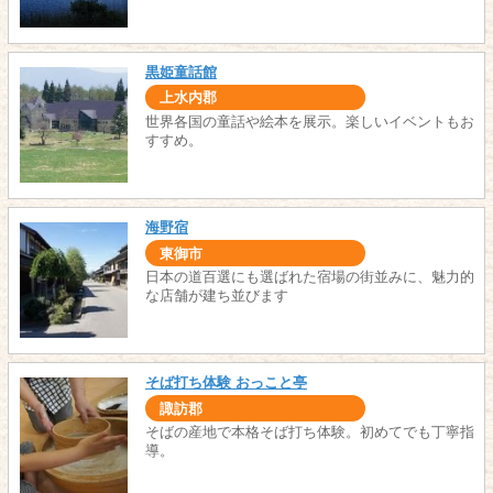
黒姫童話館
上水内郡
世界各国の童話や絵本を展示。楽しいイベントもお
すすめ。
海野宿
東御市
日本の道百選にも選ばれた宿場の街並みに、魅力的
な店舗が建ち並びます
そば打ち体験 おっこと亭
諏訪郡
そばの産地で本格そば打ち体験。初めてでも丁寧指
導。