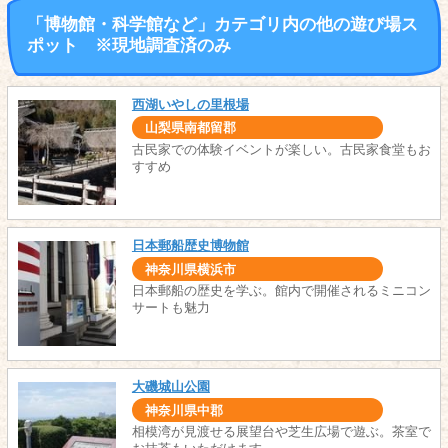
「博物館・科学館など」カテゴリ内の他の遊び場ス
ポット ※現地調査済のみ
西湖いやしの里根場
山梨県南都留郡
古民家での体験イベントが楽しい。古民家食堂もお
すすめ
日本郵船歴史博物館
神奈川県横浜市
日本郵船の歴史を学ぶ。館内で開催されるミニコン
サートも魅力
大磯城山公園
神奈川県中郡
相模湾が見渡せる展望台や芝生広場で遊ぶ。茶室で