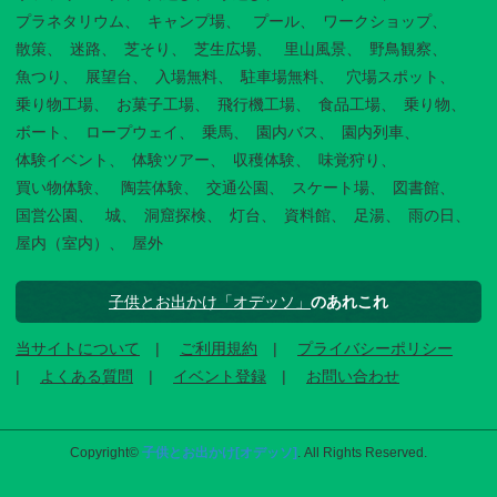
プラネタリウム
キャンプ場
プール
ワークショップ
散策
迷路
芝そり
芝生広場
里山風景
野鳥観察
魚つり
展望台
入場無料
駐車場無料
穴場スポット
乗り物工場
お菓子工場
飛行機工場
食品工場
乗り物
ボート
ロープウェイ
乗馬
園内バス
園内列車
体験イベント
体験ツアー
収穫体験
味覚狩り
買い物体験
陶芸体験
交通公園
スケート場
図書館
国営公園
城
洞窟探検
灯台
資料館
足湯
雨の日
屋内（室内）
屋外
子供とお出かけ「オデッソ」
のあれこれ
当サイトについて
ご利用規約
プライバシーポリシー
よくある質問
イベント登録
お問い合わせ
Copyright©
子供とお出かけ[オデッソ]
. All Rights Reserved.