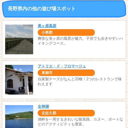
長野県内の他の遊び場スポット
美ヶ原高原
小県郡
爽快な美ヶ原の風景が魅力。子供でも歩きやすいハ
イキングコース。
アトリエ・ド・フロマージュ
東御市
自家製チーズがなんと20種！2つのレストランで味
わえます
女神湖
北佐久郡
湖畔を一周するきれいな散策路。カヌー、ボートな
どのアクティビティも豊富。