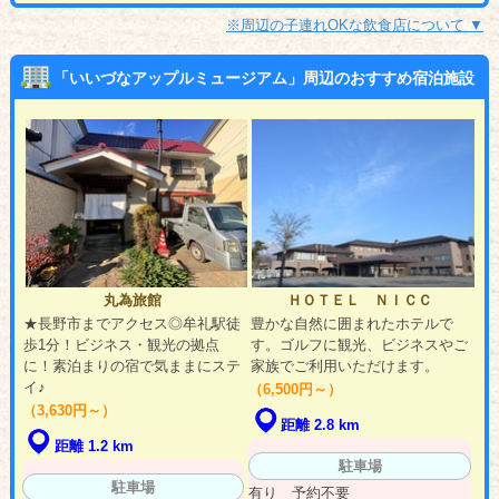
※周辺の子連れOKな飲食店について ▼
「いいづなアップルミュージアム」周辺のおすすめ宿泊施設
丸為旅館
ＨＯＴＥＬ ＮＩＣＣ
★長野市までアクセス◎牟礼駅徒
豊かな自然に囲まれたホテルで
歩1分！ビジネス・観光の拠点
す。ゴルフに観光、ビジネスやご
に！素泊まりの宿で気ままにステ
家族でご利用いただけます。
イ♪
（6,500円～）
（3,630円～）
距離 2.8 km
距離 1.2 km
駐車場
駐車場
有り 予約不要