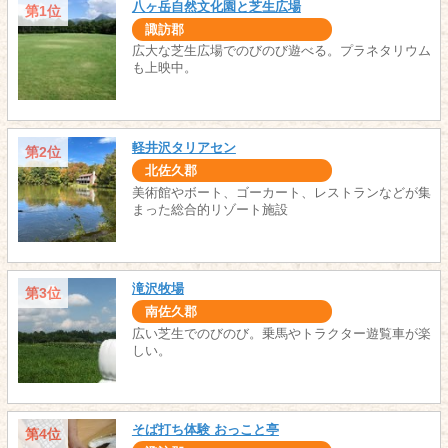
八ヶ岳自然文化園と芝生広場
第1位
諏訪郡
広大な芝生広場でのびのび遊べる。プラネタリウム
も上映中。
軽井沢タリアセン
第2位
北佐久郡
美術館やボート、ゴーカート、レストランなどが集
まった総合的リゾート施設
滝沢牧場
第3位
南佐久郡
広い芝生でのびのび。乗馬やトラクター遊覧車が楽
しい。
そば打ち体験 おっこと亭
第4位