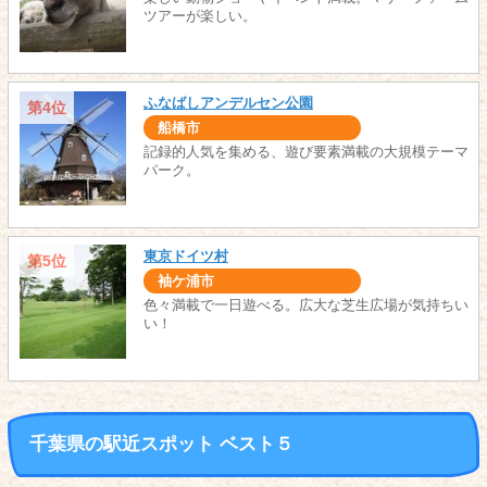
ツアーが楽しい。
ふなばしアンデルセン公園
第4位
船橋市
記録的人気を集める、遊び要素満載の大規模テーマ
パーク。
東京ドイツ村
第5位
袖ケ浦市
色々満載で一日遊べる。広大な芝生広場が気持ちい
い！
千葉県の駅近スポット ベスト５