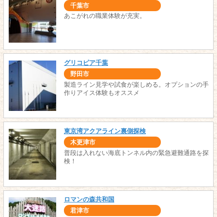
千葉市
あこがれの職業体験が充実。
グリコピア千葉
野田市
製造ライン見学や試食が楽しめる。オプションの手
作りアイス体験もオススメ
東京湾アクアライン裏側探検
木更津市
普段は入れない海底トンネル内の緊急避難通路を探
検！
ロマンの森共和国
君津市