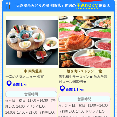
子連れOKな
「天然温泉みどりの湯 都賀店」周辺の
飲食店
一幸 四街道店
焼き肉レストラン 一龍
一幸の人気メニュー 個室
黒毛和牛サーロイン★ 飲み放題
付コース6600円★
距離 1 km
距離 1.1 km
営業時間
営業時間
火～日、祝日: 11:00～14:30 （料
月、水～日、祝日: 11:00～14:30
理L.O. 14:00 ドリンクL.O.
（料理L.O. 14:00 ドリンクL.O.
14:00）17:00～21:00 （料理L.O.