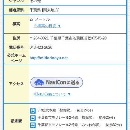
ジャンル
その他
都道府県
千葉県 [関東地方]
27 メートル
標高
※標高の目安 ▼
住所
〒264-0021 千葉県千葉市若葉区若松町545-20
電話番号
043-423-2626
公式ホーム
http://midorinoyu.net
ページ
アクセス
※NaviConについて ▼
JR総武本線「都賀駅」（徒歩24分）
千葉都市モノレール2号線「都賀駅」（徒歩25分）
最寄駅
千葉都市モノレール2号線「みつわ台駅」（徒歩32分）