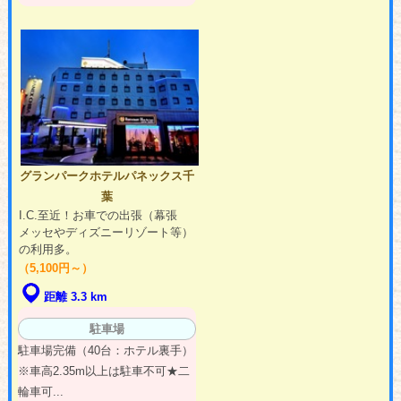
グランパークホテルパネックス千
葉
I.C.至近！お車での出張（幕張
メッセやディズニーリゾート等）
の利用多。
（5,100円～）
距離 3.3 km
駐車場
駐車場完備（40台：ホテル裏手）
※車高2.35m以上は駐車不可★二
輪車可...