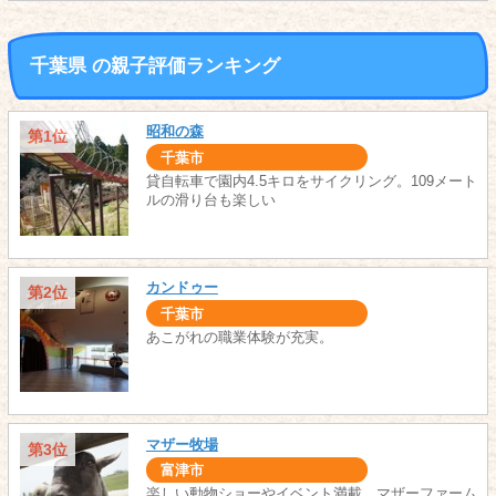
千葉県 の親子評価ランキング
昭和の森
第1位
千葉市
貸自転車で園内4.5キロをサイクリング。109メート
ルの滑り台も楽しい
カンドゥー
第2位
千葉市
あこがれの職業体験が充実。
マザー牧場
第3位
富津市
楽しい動物ショーやイベント満載。マザーファーム