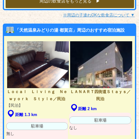
周辺の飲食店をもっと見る ▶︎
※周辺の子連れOKな飲食店について ▼
「天然温泉みどりの湯 都賀店」周辺のおすすめ宿泊施設
Ｌｏｃａｌ Ｌｉｖｉｎｇ Ｎｅ
ＬＡＮＡＲＴ四街道Ｓｔａｙｓ／
ｗｙｏｒｋ Ｓｔｙｌｅ／民泊
民泊
【民泊】
距離 2 km
距離 1.3 km
駐車場
駐車場
なし
無し