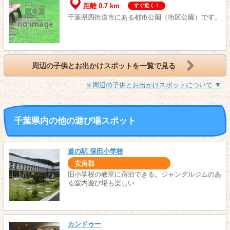
距離 0.7 km
すぐ近く！
千葉県四街道市にある都市公園（街区公園）です。
周辺の子供とお出かけスポットを一覧で見る
※周辺の子供とお出かけスポットについて ▼
千葉県内の他の遊び場スポット
道の駅 保田小学校
安房郡
旧小学校の教室に宿泊できる。ジャングルジムのあ
る室内遊び場も楽しい
カンドゥー