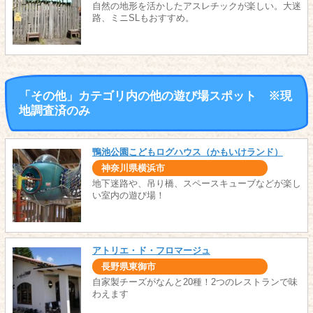
自然の地形を活かしたアスレチックが楽しい。大迷
路、ミニSLもおすすめ。
「その他」カテゴリ内の他の遊び場スポット ※現
地調査済のみ
鴨池公園こどもログハウス（かもいけランド）
神奈川県横浜市
地下迷路や、吊り橋、スペースキューブなどが楽し
い室内の遊び場！
アトリエ・ド・フロマージュ
長野県東御市
自家製チーズがなんと20種！2つのレストランで味
わえます