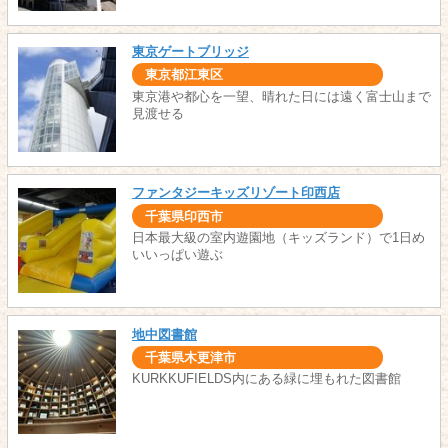
東京ゲートブリッジ
東京都江東区
東京港や都心を一望、晴れた日には遠く富士山まで
見渡せる
ファンタジーキッズリゾート印西店
千葉県印西市
日本最大級の室内遊園地（キッズランド）で1日め
いいっぱい遊ぶ
地中図書館
千葉県木更津市
KURKKUFIELDS内にある緑に埋もれた図書館