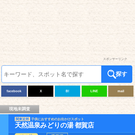
スポンサーリンク
探す
facebook
X
B!
LINE
mail
現地未調査
関東近郊
子供におすすめのお出かけスポット
天然温泉みどりの湯 都賀店