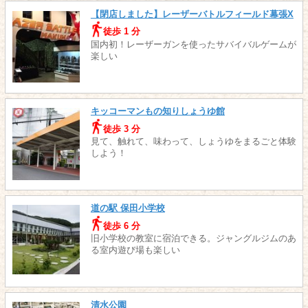
【閉店しました】レーザーバトルフィールド幕張X
徒歩 1 分
国内初！レーザーガンを使ったサバイバルゲームが
楽しい
キッコーマンもの知りしょうゆ館
徒歩 3 分
見て、触れて、味わって、しょうゆをまるごと体験
しよう！
道の駅 保田小学校
徒歩 6 分
旧小学校の教室に宿泊できる。ジャングルジムのあ
る室内遊び場も楽しい
清水公園