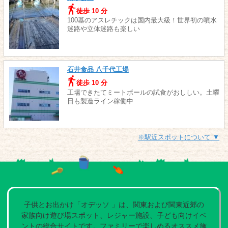
徒歩 10 分
100基のアスレチックは国内最大級！世界初の噴水
迷路や立体迷路も楽しい
石井食品 八千代工場
徒歩 10 分
工場できたてミートボールの試食がおししい。土曜
日も製造ライン稼働中
※駅近スポットについて ▼
子供とお出かけ「オデッソ 」は、関東および関東近郊の
家族向け遊び場スポット、レジャー施設、子ども向けイベ
ントの総合サイトです。ファミリーで楽しめるオススメ施