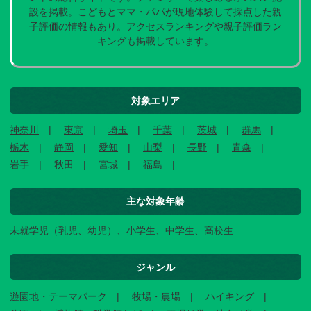
設を掲載。こどもとママ・パパが現地体験して採点した親
子評価の情報もあり。アクセスランキングや親子評価ラン
キングも掲載しています。
対象エリア
神奈川
東京
埼玉
千葉
茨城
群馬
栃木
静岡
愛知
山梨
長野
青森
岩手
秋田
宮城
福島
主な対象年齢
未就学児（乳児、幼児）、小学生、中学生、高校生
ジャンル
遊園地・テーマパーク
牧場・農場
ハイキング