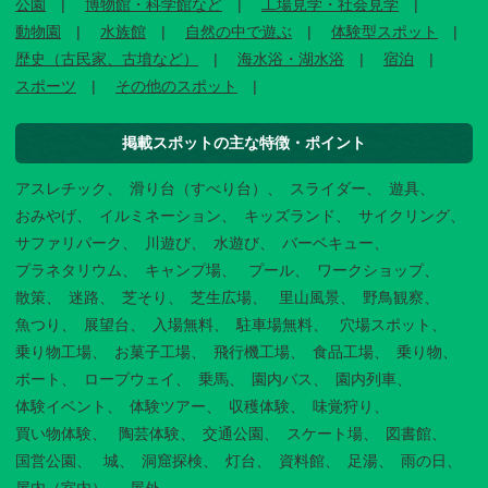
公園
博物館・科学館など
工場見学・社会見学
動物園
水族館
自然の中で遊ぶ
体験型スポット
歴史（古民家、古墳など）
海水浴・湖水浴
宿泊
スポーツ
その他のスポット
掲載スポットの主な特徴・ポイント
アスレチック
滑り台（すべり台）
スライダー
遊具
おみやげ
イルミネーション
キッズランド
サイクリング
サファリパーク
川遊び
水遊び
バーベキュー
プラネタリウム
キャンプ場
プール
ワークショップ
散策
迷路
芝そり
芝生広場
里山風景
野鳥観察
魚つり
展望台
入場無料
駐車場無料
穴場スポット
乗り物工場
お菓子工場
飛行機工場
食品工場
乗り物
ボート
ロープウェイ
乗馬
園内バス
園内列車
体験イベント
体験ツアー
収穫体験
味覚狩り
買い物体験
陶芸体験
交通公園
スケート場
図書館
国営公園
城
洞窟探検
灯台
資料館
足湯
雨の日