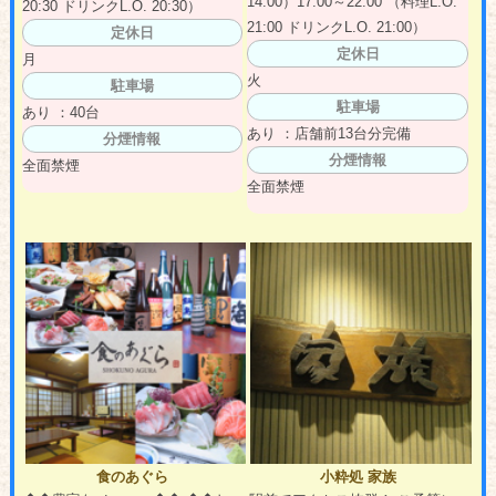
14:00）17:00～22:00 （料理L.O.
20:30 ドリンクL.O. 20:30）
21:00 ドリンクL.O. 21:00）
定休日
定休日
月
火
駐車場
駐車場
あり ：40台
あり ：店舗前13台分完備
分煙情報
分煙情報
全面禁煙
全面禁煙
食のあぐら
小粋処 家族