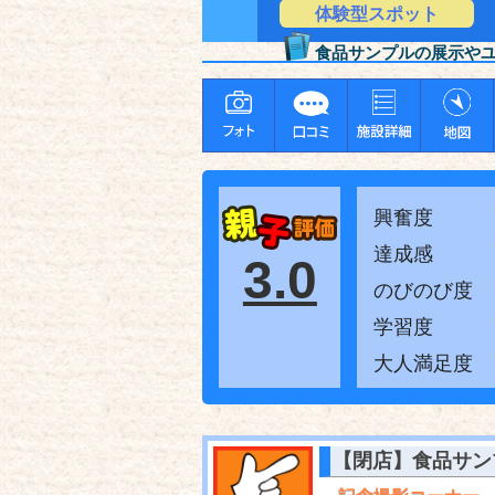
体験型スポット
食品サンプルの展示や
興奮度
達成感
3.0
のびのび度
学習度
大人満足度
【閉店】食品サン