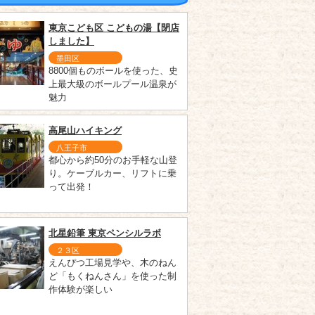
東京こども区 こどもの湯【閉店
しました】
墨田区
8800個ものボールを使った、史
上最大級のボールプール温泉が
魅力
高尾山ハイキング
八王子市
都心から約50分のお手軽な山登
り。ケーブルカー、リフトに乗
って出発！
北星鉛筆 東京ペンシルラボ
２３区
えんぴつ工場見学や、木のねん
ど「もくねんさん」を使った制
作体験が楽しい