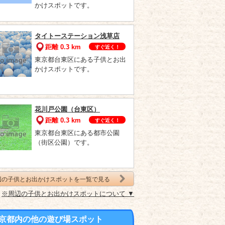
かけスポットです。
タイトーステーション浅草店
距離 0.3 km
すぐ近く！
東京都台東区にある子供とお出
かけスポットです。
花川戸公園（台東区）
距離 0.3 km
すぐ近く！
東京都台東区にある都市公園
（街区公園）です。
辺の子供とお出かけスポットを一覧で見る
※周辺の子供とお出かけスポットについて ▼
京都内の他の遊び場スポット