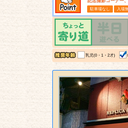
記念撮影コーナー
駐車場なし
入場
乳児(0・1・2才)