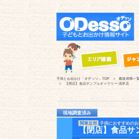
子供とお出かけ「オデッソ」
TOP
都道府県一
【閉店】食品サンプルギャラリー 浅草店
現地調査済み
関東近郊
子供におすすめのお
【閉店】食品サ