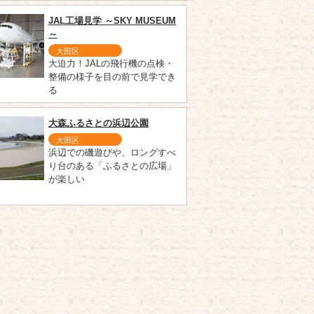
JAL工場見学 ～SKY MUSEUM
～
大田区
大迫力！JALの飛行機の点検・
整備の様子を目の前で見学でき
る
大森ふるさとの浜辺公園
大田区
浜辺での磯遊びや、ロングすべ
り台のある「ふるさとの広場」
が楽しい