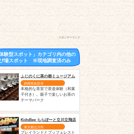
スポンサーリンク
体験型スポット」カテゴリ内の他の
び場スポット ※現地調査済のみ
ふじのくに茶の都ミュージアム
静岡県島田市
本格的な茶室で茶道体験（和菓
子付き）。親子で楽しいお茶の
テーマパーク
KidsBee ららぽーと立川立飛店
東京都立川市
プレイランドとブッフェレスト