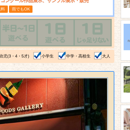
、コンクール作品展示、サンプル展示・販売
無料
雨でもOK
幼児(3・4・5才)
小学生
中学・高校生
大人