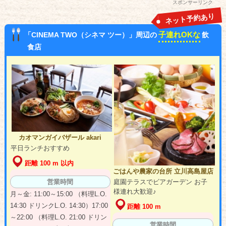
スポンサーリンク
ネット予約あり
子連れOKな
「CINEMA TWO（シネマ ツー）」周辺の
飲
食店
カオマンガイバザール akari
平日ランチおすすめ
距離 100 m 以内
ごはんや農家の台所 立川高島屋店
庭園テラスでビアガーデン お子
営業時間
様連れ大歓迎♪
月～金: 11:00～15:00 （料理L.O.
14:30 ドリンクL.O. 14:30）17:00
距離 100 m
～22:00 （料理L.O. 21:00 ドリン
営業時間