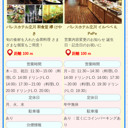
パレスホテル立川 和食堂 欅 けや
パレスホテル立川 イルペペ iL
き
PePe
旬の食材を入れた会席料理 さま
営業内容変更のお知らせ 誕生
ざまな個室もご用意！
日・記念日のお祝いに
距離 100 m
距離 100 m
営業時間
営業時間
木～日、祝日: 11:30～15:00 （料
月～日: 11:30～14:30 （料理L.O.
理L.O. 14:00 ドリンクL.O.
14:00 ドリンクL.O. 14:00）17:30
14:00）17:30～21:00 （料理L.O.
～20:00 （料理L.O. 19:30 ドリン
20:00 ドリンクL.O. 20:00）
クL.O. 19:30）
定休日
定休日
月、火、水
年中無休
駐車場
駐車場
あり
あり ：近くにコインパーキングあ
り
分煙情報