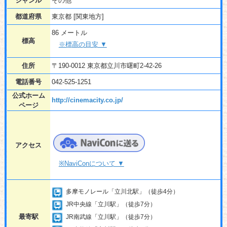
ジャンル
その他
都道府県
東京都 [関東地方]
86 メートル
標高
※標高の目安 ▼
住所
〒190-0012 東京都立川市曙町2-42-26
電話番号
042-525-1251
公式ホーム
http://cinemacity.co.jp/
ページ
アクセス
※NaviConについて ▼
多摩モノレール「立川北駅」（徒歩4分）
JR中央線「立川駅」（徒歩7分）
最寄駅
JR南武線「立川駅」（徒歩7分）