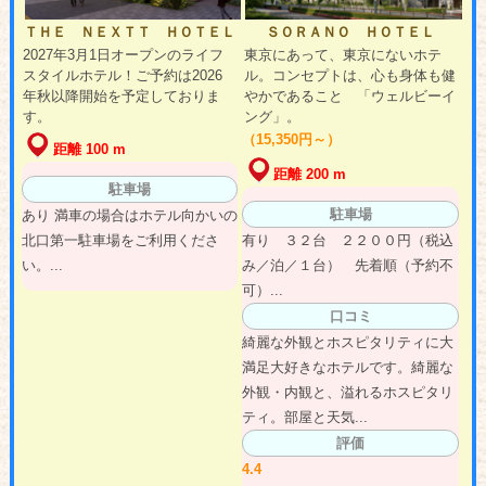
ＴＨＥ ＮＥＸＴＴ ＨＯＴＥＬ
ＳＯＲＡＮＯ ＨＯＴＥＬ
2027年3月1日オープンのライフ
東京にあって、東京にないホテ
スタイルホテル！ご予約は2026
ル。コンセプトは、心も身体も健
年秋以降開始を予定しておりま
やかであること 「ウェルビーイ
す。
ング」。
（15,350円～）
距離 100 m
距離 200 m
駐車場
駐車場
あり 満車の場合はホテル向かいの
北口第一駐車場をご利用くださ
有り ３２台 ２２００円（税込
い。...
み／泊／１台） 先着順（予約不
可）...
口コミ
綺麗な外観とホスピタリティに大
満足大好きなホテルです。綺麗な
外観・内観と、溢れるホスピタリ
ティ。部屋と天気...
評価
4.4