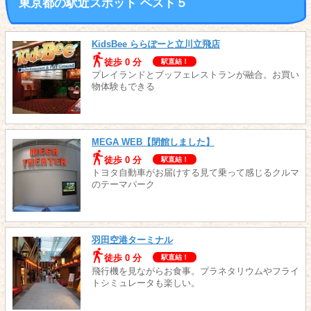
東京都の駅近スポット ベスト５
KidsBee ららぽーと立川立飛店
徒歩 0 分
駅直結！
プレイランドとブッフェレストランが融合。お買い
物体験もできる
MEGA WEB【閉館しました】
徒歩 0 分
駅直結！
トヨタ自動車がお届けする見て乗って感じるクルマ
のテーマパーク
羽田空港ターミナル
徒歩 0 分
駅直結！
飛行機を見ながらお食事。プラネタリウムやフライ
トシミュレータも楽しい。