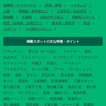
遊園地・テーマパーク
牧場・農場
ハイキング
公園
博物館・科学館など
工場見学・社会見学
動物園
水族館
自然の中で遊ぶ
体験型スポット
歴史（古民家、古墳など）
海水浴・湖水浴
宿泊
スポーツ
その他のスポット
掲載スポットの主な特徴・ポイント
アスレチック
滑り台（すべり台）
スライダー
遊具
おみやげ
イルミネーション
キッズランド
サイクリング
サファリパーク
川遊び
水遊び
バーベキュー
プラネタリウム
キャンプ場
プール
ワークショップ
散策
迷路
芝そり
芝生広場
里山風景
野鳥観察
魚つり
展望台
入場無料
駐車場無料
穴場スポット
乗り物工場
お菓子工場
飛行機工場
食品工場
乗り物
ボート
ロープウェイ
乗馬
園内バス
園内列車
体験イベント
体験ツアー
収穫体験
味覚狩り
買い物体験
陶芸体験
交通公園
スケート場
図書館