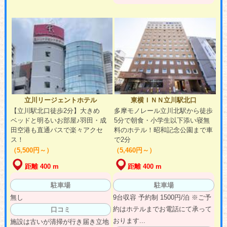
立川リージェントホテル
東横ＩＮＮ立川駅北口
【立川駅北口徒歩2分】大きめ
多摩モノレール立川北駅から徒歩
ベッドと明るいお部屋♪羽田・成
5分で朝食・小学生以下添い寝無
田空港も直通バスで楽々アクセ
料のホテル！昭和記念公園まで車
ス！
で2分
（5,500円～）
（5,460円～）
距離 400 m
距離 400 m
駐車場
駐車場
無し
9台収容 予約制 1500円/泊 ※ご予
約はホテルまでお電話にて承って
口コミ
おります...
施設は古いが清掃が行き届き立地