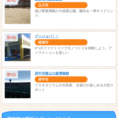
第3位
立川市
遊び要素満載の大規模公園。園内を一周サイクリン
グ。
グッジョバ！！
第4位
稲城市
4つのファクトリーでモノづくりを体験しよう。ア
トラクションも楽しい
府中市郷土の森博物館
第5位
府中市
プラネタリウムや古民家、水遊びが楽しめる大型ス
ポット