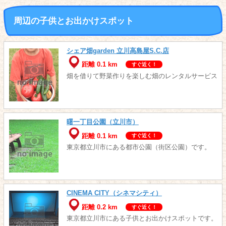
周辺の子供とお出かけスポット
シェア畑garden 立川高島屋S.C.店
距離 0.1 km
すぐ近く！
畑を借りて野菜作りを楽しむ畑のレンタルサービス
曙一丁目公園（立川市）
距離 0.1 km
すぐ近く！
東京都立川市にある都市公園（街区公園）です。
CINEMA CITY（シネマシティ）
距離 0.2 km
すぐ近く！
東京都立川市にある子供とお出かけスポットです。