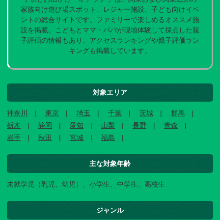
家族向け遊び場スポット、レジャー施設、子ども向けイベ
ントの総合サイトです。ファミリーで楽しめるオススメ施
設を掲載。こどもとママ・パパが現地体験して採点した親
子評価の情報もあり。アクセスランキングや親子評価ラン
キングも掲載しています。
対象エリア
神奈川
東京
埼玉
千葉
茨城
群馬
栃木
静岡
愛知
山梨
長野
青森
岩手
秋田
宮城
福島
主な対象年齢
未就学児（乳児、幼児）、小学生、中学生、高校生
ジャンル