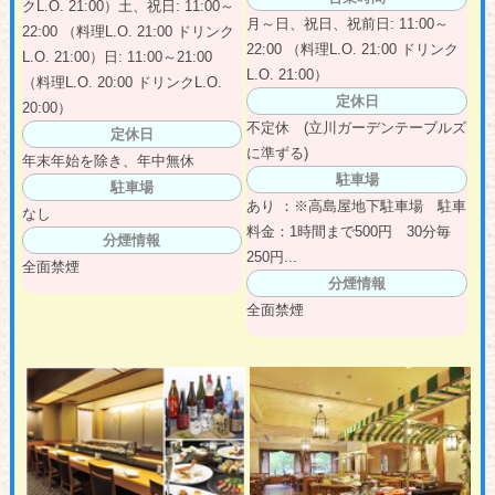
クL.O. 21:00）土、祝日: 11:00～
月～日、祝日、祝前日: 11:00～
22:00 （料理L.O. 21:00 ドリンク
22:00 （料理L.O. 21:00 ドリンク
L.O. 21:00）日: 11:00～21:00
L.O. 21:00）
（料理L.O. 20:00 ドリンクL.O.
定休日
20:00）
不定休 (立川ガーデンテーブルズ
定休日
に準ずる)
年末年始を除き、年中無休
駐車場
駐車場
あり ：※高島屋地下駐車場 駐車
なし
料金：1時間まで500円 30分毎
分煙情報
250円...
全面禁煙
分煙情報
全面禁煙