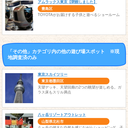
アムラックス東京【閉館しました】
豊島区
TOYOTAがお届けする子供と遊べるショールーム
「その他」カテゴリ内の他の遊び場スポット ※現
地調査済のみ
東京スカイツリー
東京都墨田区
天望デッキ、天望回廊の2つの眺望が楽しめる。ガ
ラス床もスリル満点
八ヶ岳リゾートアウトレット
山梨県北杜市
八ヶ岳の雄大な自然を感じながらショッピング。子