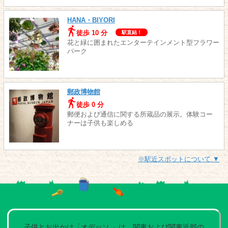
HANA・BIYORI
徒歩 10 分
駅直結！
花と緑に囲まれたエンターテインメント型フラワー
パーク
郵政博物館
徒歩 0 分
郵便および通信に関する所蔵品の展示。体験コー
ナーは子供も楽しめる
※駅近スポットについて ▼
子供とお出かけ「オデッソ 」は、関東および関東近郊の