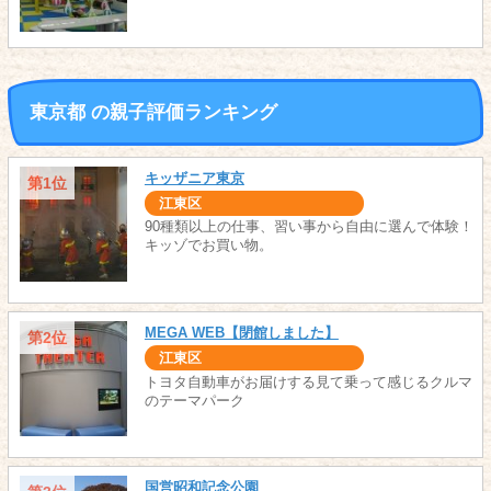
東京都 の親子評価ランキング
キッザニア東京
第1位
江東区
90種類以上の仕事、習い事から自由に選んで体験！
キッゾでお買い物。
MEGA WEB【閉館しました】
第2位
江東区
トヨタ自動車がお届けする見て乗って感じるクルマ
のテーマパーク
国営昭和記念公園