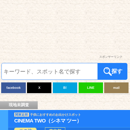
スポンサーリンク
探す
facebook
X
B!
LINE
mail
現地未調査
関東近郊
子供におすすめのお出かけスポット
CINEMA TWO（シネマ ツー）