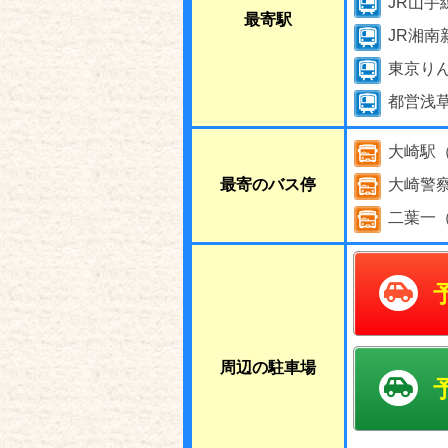
JR山手
最寄駅
JR湘南
東京り
都営浅
大崎駅（
最寄のバス停
大崎警察
二葉一（
周辺の駐車場