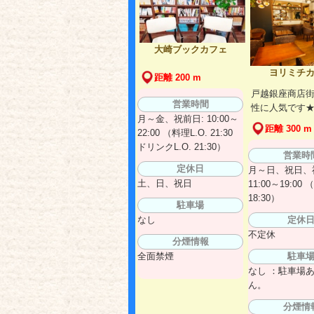
大崎ブックカフェ
ヨリミチ
距離 200 m
戸越銀座商店街
営業時間
性に人気です
月～金、祝前日: 10:00～
距離 300 m
22:00 （料理L.O. 21:30
ドリンクL.O. 21:30）
営業時
定休日
月～日、祝日、
土、日、祝日
11:00～19:00 
18:30）
駐車場
定休
なし
不定休
分煙情報
駐車
全面禁煙
なし ：駐車場
ん。
分煙情