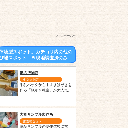
スポンサーリンク
体験型スポット」カテゴリ内の他の
び場スポット ※現地調査済のみ
紙の博物館
東京都北区
牛乳パックから手すきはがきを
作る「紙すき教室」が大人気。
大和サンプル製作所
東京都２３区
食品サンプルの制作体験に挑