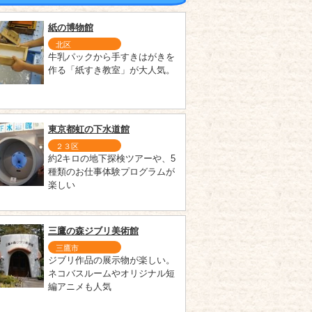
紙の博物館
北区
牛乳パックから手すきはがきを
作る「紙すき教室」が大人気。
東京都虹の下水道館
２３区
約2キロの地下探検ツアーや、5
種類のお仕事体験プログラムが
楽しい
三鷹の森ジブリ美術館
三鷹市
ジブリ作品の展示物が楽しい。
ネコバスルームやオリジナル短
編アニメも人気