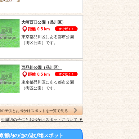
大崎西口公園（品川区）
距離 0.5 km
すぐ近く！
東京都品川区にある都市公園
（街区公園）です。
西品川公園（品川区）
距離 0.5 km
すぐ近く！
東京都品川区にある都市公園
（街区公園）です。
辺の子供とお出かけスポットを一覧で見る
※周辺の子供とお出かけスポットについて ▼
京都内の他の遊び場スポット