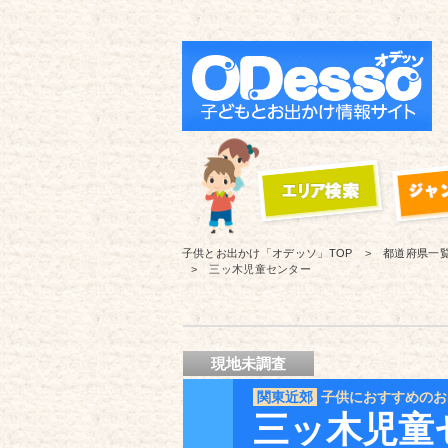
子供とお出かけ「オデッソ」
TOP
都道府県一
三ッ木児童センター
現地未調査
関東近郊
子供におすすめのお
三ッ木児童