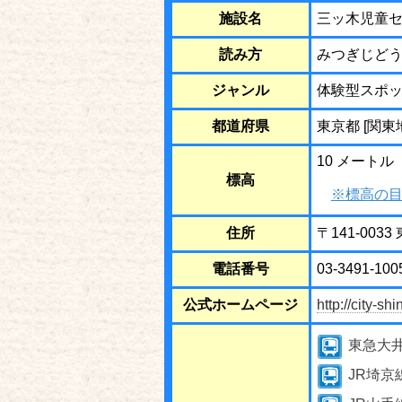
施設名
三ッ木児童
読み方
みつぎじど
ジャンル
体験型スポ
都道府県
東京都 [関東
10 メートル
標高
※標高の目
住所
〒141-003
電話番号
03-3491-100
公式ホームページ
http://city-s
東急大
JR埼京