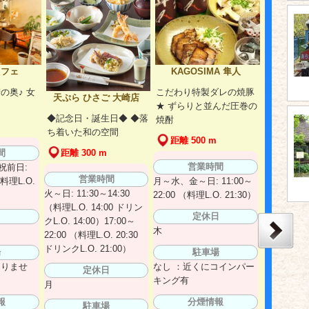
KAGOSIMA 隼人
カフェ
こだわり特製ダレの焼豚
の奥♪ 女
天ぷら ひさご 大崎店
★ ずらりと並んだ圧巻の
★
◆記念日・誕生日◆ ◆落
焼酎
ち着いた和の空間
距離 500 m
間
距離 300 m
営業時間
祝前日:
営業時間
（料理L.O.
月～水、金～日: 11:00～
火～日: 11:30～14:30
22:00 （料理L.O. 21:30）
（料理L.O. 14:00 ドリン
日
定休日
クL.O. 14:00）17:00～
木
22:00 （料理L.O. 20:30
ドリンクL.O. 21:00）
場
駐車場
ありませ
なし ：近くにコインパー
定休日
キング有
月
報
分煙情報
駐車場