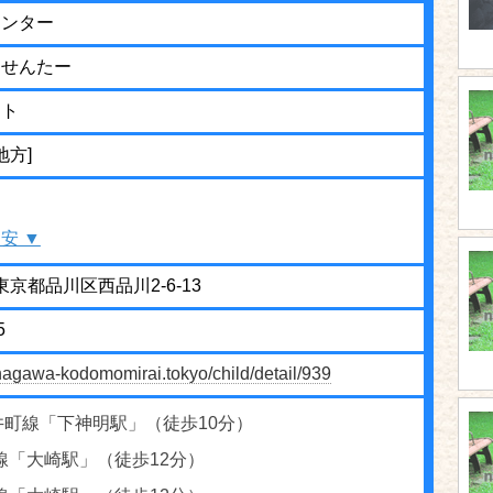
センター
うせんたー
ット
地方]
安 ▼
3 東京都品川区西品川2-6-13
5
hinagawa-kodomomirai.tokyo/child/detail/939
井町線「下神明駅」（徒歩10分）
線「大崎駅」（徒歩12分）