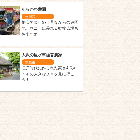
あらかわ遊園
荒川区
格安で楽しめる昔ながらの遊園
地。ポニーに乗れる動物広場も
おすすめ
大沢の里水車経営農家
三鷹市
江戸時代に作られた高さ4.6メー
トルの大きな水車を見に行こ
う！