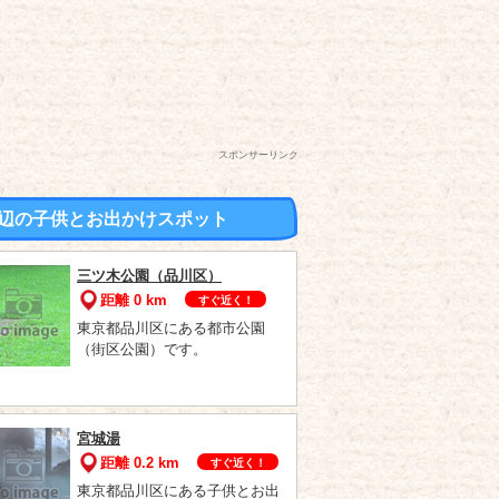
スポンサーリンク
辺の子供とお出かけスポット
三ツ木公園（品川区）
距離 0 km
すぐ近く！
東京都品川区にある都市公園
（街区公園）です。
宮城湯
距離 0.2 km
すぐ近く！
東京都品川区にある子供とお出