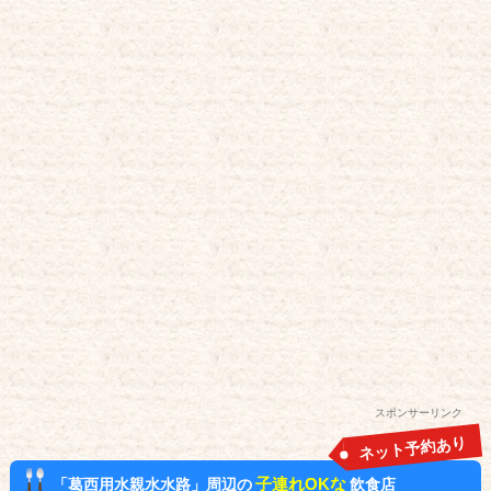
スポンサーリンク
ネット予約あり
子連れOKな
「葛西用水親水水路」周辺の
飲食店