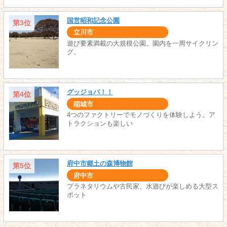
国営昭和記念公園
第3位
立川市
遊び要素満載の大規模公園。園内を一周サイクリン
グ。
グッジョバ！！
第4位
稲城市
4つのファクトリーでモノづくりを体験しよう。ア
トラクションも楽しい
府中市郷土の森博物館
第5位
府中市
プラネタリウムや古民家、水遊びが楽しめる大型ス
ポット