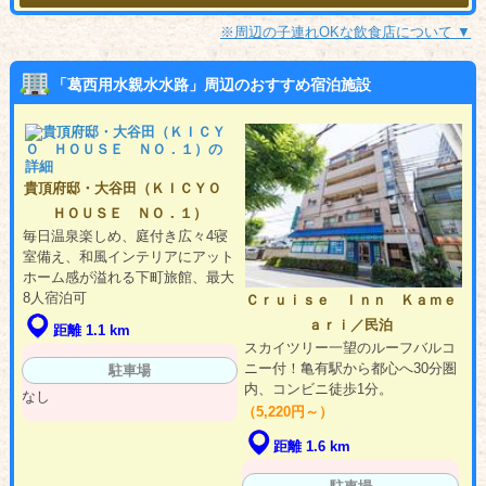
※周辺の子連れOKな飲食店について ▼
「葛西用水親水水路」周辺のおすすめ宿泊施設
貴頂府邸・大谷田（ＫＩＣＹＯ
ＨＯＵＳＥ ＮＯ．１）
毎日温泉楽しめ、庭付き広々4寝
室備え、和風インテリアにアット
ホーム感が溢れる下町旅館、最大
8人宿泊可
Ｃｒｕｉｓｅ Ｉｎｎ Ｋａｍｅ
ａｒｉ／民泊
距離 1.1 km
スカイツリー一望のルーフバルコ
ニー付！亀有駅から都心へ30分圏
駐車場
内、コンビニ徒歩1分。
なし
（5,220円～）
距離 1.6 km