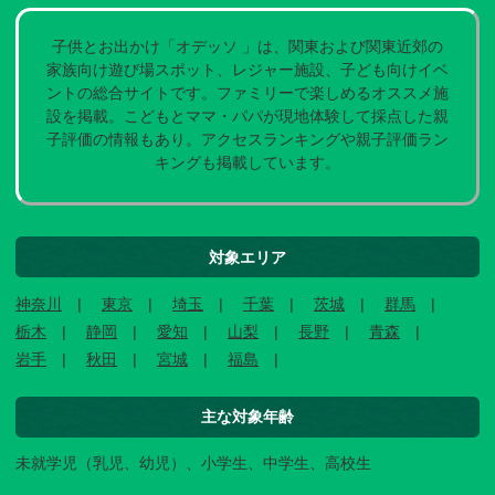
子供とお出かけ「オデッソ 」は、関東および関東近郊の
家族向け遊び場スポット、レジャー施設、子ども向けイベ
ントの総合サイトです。ファミリーで楽しめるオススメ施
設を掲載。こどもとママ・パパが現地体験して採点した親
子評価の情報もあり。アクセスランキングや親子評価ラン
キングも掲載しています。
対象エリア
神奈川
東京
埼玉
千葉
茨城
群馬
栃木
静岡
愛知
山梨
長野
青森
岩手
秋田
宮城
福島
主な対象年齢
未就学児（乳児、幼児）、小学生、中学生、高校生