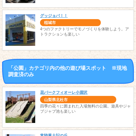
グッジョバ！！
稲城市
4つのファクトリーでモノづくりを体験しよう。ア
トラクションも楽しい
「公園」カテゴリ内の他の遊び場スポット ※現地
調査済のみ
花パークフィオーレ小淵沢
山梨県北杜市
四季の花々に囲まれた入場無料の公園。遊具やジャ
ブジャブ池も楽しい
常陸風土記の丘