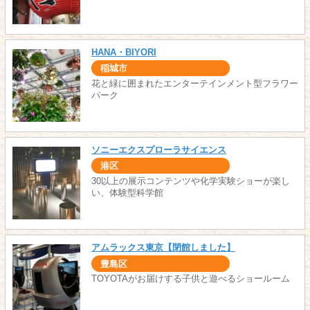
HANA・BIYORI
稲城市
花と緑に囲まれたエンターテインメント型フラワー
パーク
ソニーエクスプローラサイエンス
港区
30以上の展示コンテンツや化学実験ショーが楽し
い、体験型科学館
アムラックス東京【閉館しました】
豊島区
TOYOTAがお届けする子供と遊べるショールーム