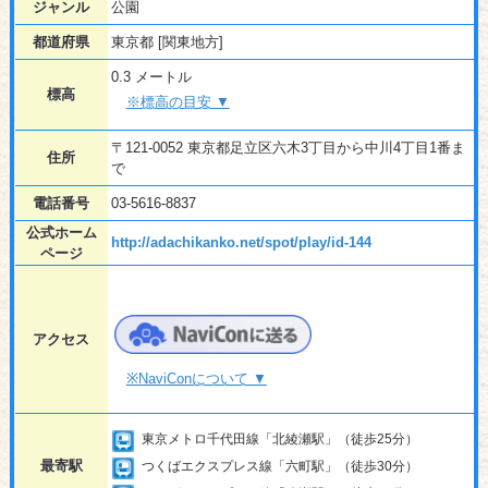
ジャンル
公園
都道府県
東京都 [関東地方]
0.3 メートル
標高
※標高の目安 ▼
〒121-0052 東京都足立区六木3丁目から中川4丁目1番ま
住所
で
電話番号
03-5616-8837
公式ホーム
http://adachikanko.net/spot/play/id-144
ページ
アクセス
※NaviConについて ▼
東京メトロ千代田線「北綾瀬駅」（徒歩25分）
最寄駅
つくばエクスプレス線「六町駅」（徒歩30分）