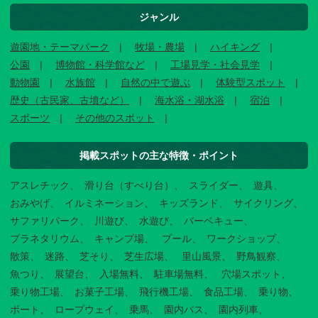
ジャンル
遊園地・テーマパーク
牧場・農場
ハイキング
公園
博物館・科学館など
工場見学・社会見学
動物園
水族館
自然の中で遊ぶ
体験型スポット
歴史（古民家、古墳など）
海水浴・湖水浴
宿泊
スポーツ
その他のスポット
掲載スポットの主な特徴・ポイント
アスレチック
滑り台（すべり台）
スライダー
遊具
おみやげ
イルミネーション
キッズランド
サイクリング
サファリパーク
川遊び
水遊び
バーベキュー
プラネタリウム
キャンプ場
プール
ワークショップ
散策
迷路
芝そり
芝生広場
里山風景
野鳥観察
魚つり
展望台
入場無料
駐車場無料
穴場スポット
乗り物工場
お菓子工場
飛行機工場
食品工場
乗り物
ボート
ロープウェイ
乗馬
園内バス
園内列車