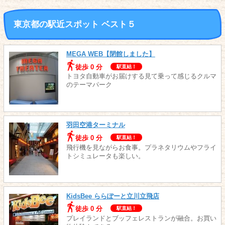
東京都の駅近スポット ベスト５
MEGA WEB【閉館しました】
徒歩 0 分
駅直結！
トヨタ自動車がお届けする見て乗って感じるクルマ
のテーマパーク
羽田空港ターミナル
徒歩 0 分
駅直結！
飛行機を見ながらお食事。プラネタリウムやフライ
トシミュレータも楽しい。
KidsBee ららぽーと立川立飛店
徒歩 0 分
駅直結！
プレイランドとブッフェレストランが融合。お買い