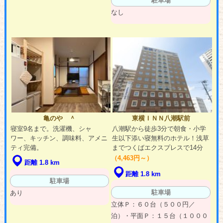
駐車場
なし
亀のや ＾
東横ＩＮＮ八潮駅前
寝室9名まで。洗濯機、シャ
八潮駅から徒歩3分で朝食・小学
ワー、キッチン、調味料、アメニ
生以下添い寝無料のホテル！浅草
ティ完備。
までつくばエクスプレスで14分
（4,463円～）
距離 1.8 km
距離 1.8 km
駐車場
駐車場
あり
立体Ｐ：６０台（５００円／
泊）・平面Ｐ：１５台（１０００