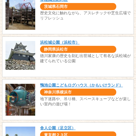
茨城県石岡市
歴史文化に触れながら、アスレチックや芝生広場で
リフレッシュ
浜松城公園（浜松市）
静岡県浜松市
徳川家康の歴史を刻む出世城として有名な浜松城が
建てられている公園
鴨池公園こどもログハウス（かもいけランド）
神奈川県横浜市
地下迷路や、吊り橋、スペースキューブなどが楽し
い室内の遊び場！
舎人公園（足立区）
東京都２３区