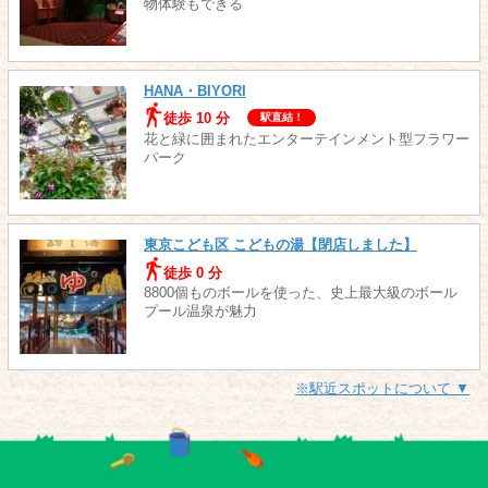
物体験もできる
HANA・BIYORI
徒歩 10 分
駅直結！
花と緑に囲まれたエンターテインメント型フラワー
パーク
東京こども区 こどもの湯【閉店しました】
徒歩 0 分
8800個ものボールを使った、史上最大級のボール
プール温泉が魅力
※駅近スポットについて ▼