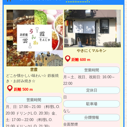
やきにくマルキン
距離 600 m
雲霞
営業時間
どこか懐かしい味わい☆ 鉄板焼
月～土、祝日、祝前日: 16:00～
き・お好み焼き☆
22:00
距離 500 m
定休日
日
営業時間
駐車場
月、日: 17:00～21:00 （料理L.O.
なし
20:00 ドリンクL.O. 20:30）金、
分煙情報
土: 17:00～22:00 （料理L.O.
全面禁煙
21:00 ドリンクL.O. 21:30）