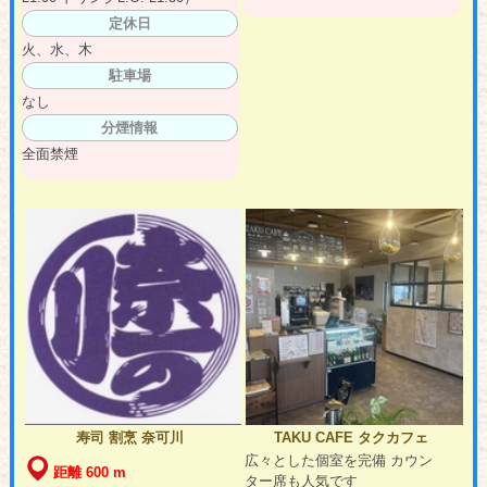
定休日
火、水、木
駐車場
なし
分煙情報
全面禁煙
寿司 割烹 奈可川
TAKU CAFE タクカフェ
広々とした個室を完備 カウン
距離 600 m
ター席も人気です