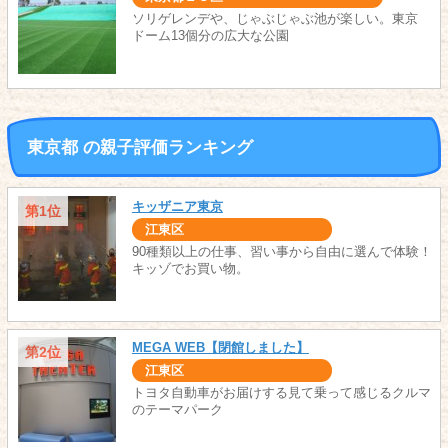
ソリゲレンデや、じゃぶじゃぶ池が楽しい。東京
ドーム13個分の広大な公園
東京都 の親子評価ランキング
キッザニア東京
第1位
江東区
90種類以上の仕事、習い事から自由に選んで体験！
キッゾでお買い物。
MEGA WEB【閉館しました】
第2位
江東区
トヨタ自動車がお届けする見て乗って感じるクルマ
のテーマパーク