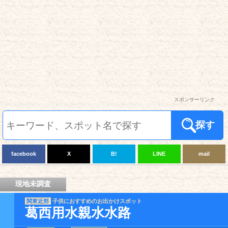
スポンサーリンク
探す
facebook
X
B!
LINE
mail
現地未調査
関東近郊
子供におすすめのお出かけスポット
葛西用水親水水路