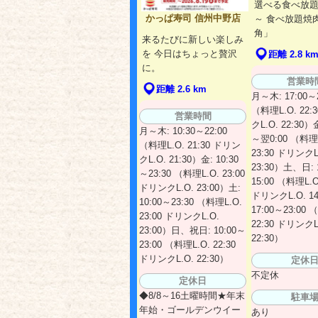
選べる食べ放題3
かっぱ寿司 信州中野店
～ 食べ放題焼
角」
来るたびに新しい楽しみ
を 今日はちょっと贅沢
距離 2.8 k
に。
営業時
距離 2.6 km
月～木: 17:00～2
（料理L.O. 22:
営業時間
クL.O. 22:30）金
月～木: 10:30～22:00
～翌0:00 （料理L
（料理L.O. 21:30 ドリン
23:30 ドリンクL
クL.O. 21:30）金: 10:30
23:30）土、日: 
～23:30 （料理L.O. 23:00
15:00 （料理L.O.
ドリンクL.O. 23:00）土:
ドリンクL.O. 14
10:00～23:30 （料理L.O.
17:00～23:00 
23:00 ドリンクL.O.
22:30 ドリンクL
23:00）日、祝日: 10:00～
22:30）
23:00 （料理L.O. 22:30
ドリンクL.O. 22:30）
定休
不定休
定休日
◆8/8～16土曜時間★年末
駐車
年始・ゴールデンウイー
あり