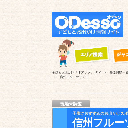
子供とお出かけ「オデッソ」
TOP
都道府県一
信州フルーツランド
現地未調査
子供におすすめのお出かけス
信州フルー