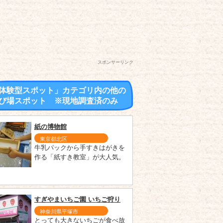
スポンサーリンク
体験型スポット」カテゴリ内の他の
び場スポット ※現地調査済のみ
紙の博物館
東京都北区
牛乳パックから手すきはがきを
作る「紙すき教室」が大人気。
すぎやまいちご園 いちご狩り
神奈川県平塚市
とっても大きないちごが食べ放