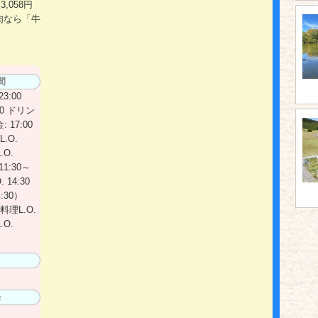
,058円
肉なら「牛
m
間
3:00
30 ドリン
: 17:00
.O.
.O.
11:30～
 14:30
:30）
（料理L.O.
.O.
日
場