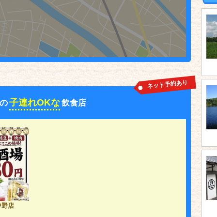
ネット予約あり
子連れOKな
の
飲食店
中野店