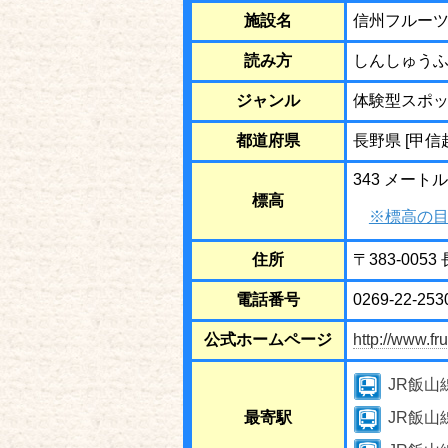
施設名
信州フルー
読み方
しんしゅう
ジャンル
体験型スポ
都道府県
長野県 [甲信
343 メートル
標高
※標高の目
住所
〒383-005
電話番号
0269-22-253
公式ホームページ
http://www.fru
JR飯山
最寄駅
JR飯山