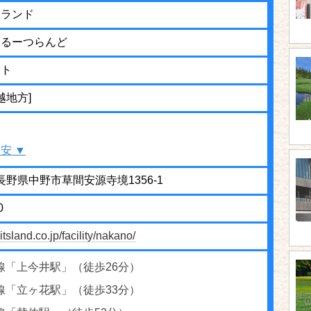
ツランド
ふるーつらんど
ット
越地方]
安 ▼
3 長野県中野市草間安源寺境1356-1
0
itsland.co.jp/facility/nakano/
線「上今井駅」（徒歩26分）
線「立ヶ花駅」（徒歩33分）