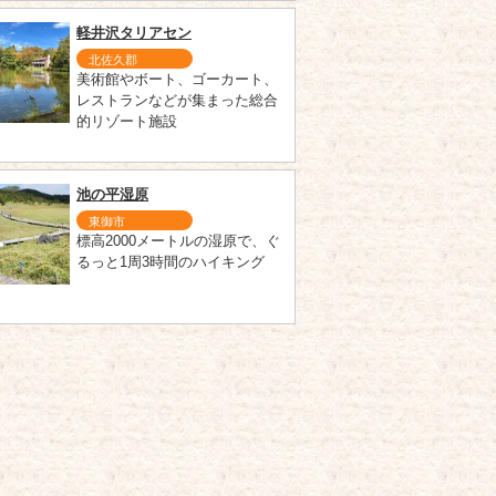
軽井沢タリアセン
北佐久郡
美術館やボート、ゴーカート、
レストランなどが集まった総合
的リゾート施設
池の平湿原
東御市
標高2000メートルの湿原で、ぐ
るっと1周3時間のハイキング