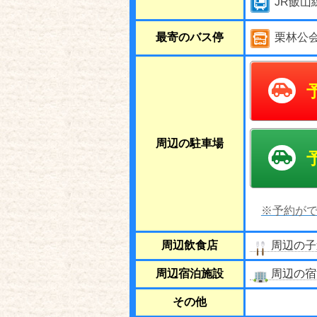
JR飯山
最寄のバス停
栗林公
周辺の駐車場
※予約がで
周辺飲食店
周辺の子
周辺宿泊施設
周辺の宿
その他