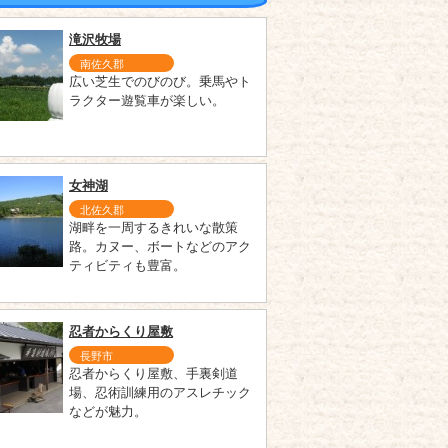
滝沢牧場
南佐久郡
広い芝生でのびのび。乗馬やト
ラクター遊覧車が楽しい。
女神湖
北佐久郡
湖畔を一周するきれいな散策
路。カヌー、ボートなどのアク
ティビティも豊富。
忍者からくり屋敷
長野市
忍者からくり屋敷、手裏剣道
場、忍術訓練用のアスレチック
などが魅力。