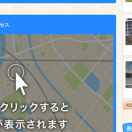
セス
周
長