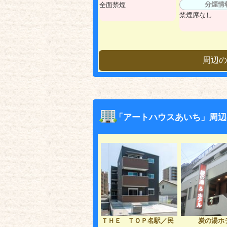
分煙情
全面禁煙
禁煙席なし
周辺の
「アートハウスあいち」周辺
ＴＨＥ ＴＯＰ名駅／民
炭の湯ホ