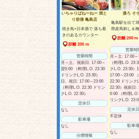
いちゃりばねーねー 焼と
漫ろ そ
り前佛 亀島店
亀島駅を出て3
焼き鳥×日本酒で 落ち着
県産馬刺し＆梅
きのあるカウンター
距離 200 m
距離 200 m
営業時
営業時間
月～土: 17:00～
月～土、祝前日: 17:00～
（料理L.O. 23:
翌0:00 （料理L.O. 23:30
クL.O. 23:30
ドリンクL.O. 23:30）
17:00～23:00 
日、祝日: 17:00～23:00
22:30 ドリンクL
（料理L.O. 22:30 ドリン
22:30）祝前日: 
クL.O. 22:30）
0:00 （料理L.O.
リンクL.O. 23:
定休日
定休
なし
不定休
駐車場
駐車
なし
なし
分煙情報