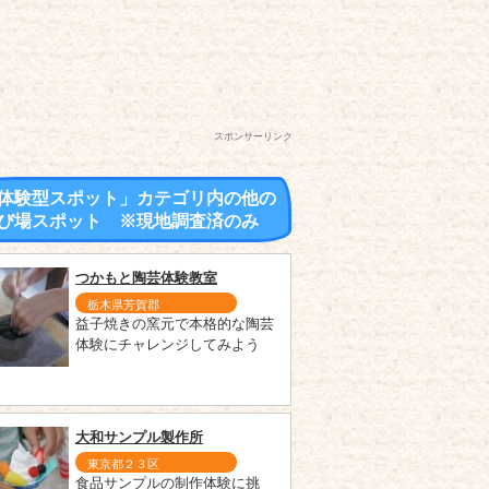
スポンサーリンク
体験型スポット」カテゴリ内の他の
び場スポット ※現地調査済のみ
つかもと陶芸体験教室
栃木県芳賀郡
益子焼きの窯元で本格的な陶芸
体験にチャレンジしてみよう
大和サンプル製作所
東京都２３区
食品サンプルの制作体験に挑