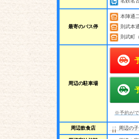
名鉄名
本陣通
最寄のバス停
則武本
則武町
周辺の駐車場
※予約がで
周辺飲食店
周辺の子