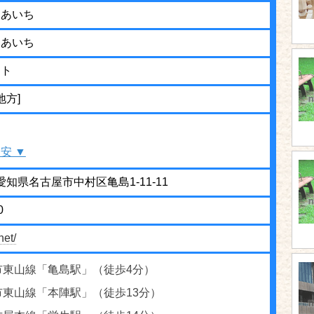
スあいち
すあいち
ット
地方]
安 ▼
3 愛知県名古屋市中村区亀島1-11-11
0
net/
市東山線「亀島駅」（徒歩4分）
市東山線「本陣駅」（徒歩13分）