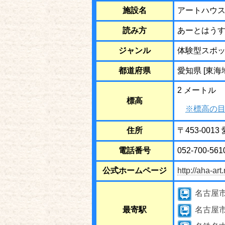
施設名
アートハウ
読み方
あーとはう
ジャンル
体験型スポ
都道府県
愛知県 [東海
2 メートル
標高
※標高の目
住所
〒453-001
電話番号
052-700-561
公式ホームページ
http://aha-art.
名古屋
最寄駅
名古屋