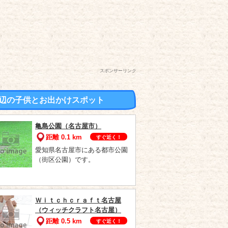
スポンサーリンク
辺の子供とお出かけスポット
亀島公園（名古屋市）
距離 0.1 km
すぐ近く！
愛知県名古屋市にある都市公園
（街区公園）です。
Ｗｉｔｃｈｃｒａｆｔ名古屋
（ウィッチクラフト名古屋）
距離 0.5 km
すぐ近く！