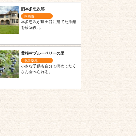
旧本多忠次邸
岡崎市
本多忠次が世田谷に建てた洋館
を移築復元
豊根村ブルーベリーの里
北設楽郡
小さな子供も自分で摘めてたく
さん食べられる。