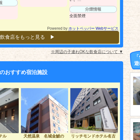
報
分煙情報
全面禁煙
Powered by
ホットペッパー Webサービス
飲食店をもっと見る ▶︎
※周辺の子連れOKな飲食店について ▼
「
遊
のおすすめ宿泊施設
テル
天然温泉 名城金鯱の
リッチモンドホテル名古