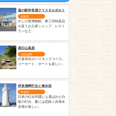
道の駅伊良湖クリスタルポルト
田原市
やしの実博物館、東三河特産品
を扱うお土産ショップ、レスト
ランなど。
茶臼山高原
北設楽郡
片道40分のハイキングコース。
ゴーカート、ボートも楽しい。
伊良湖岬灯台と海水浴
田原市
日本の灯台50選にも選ばれた白
亜の灯台。夏には恋路ヶ浜海水
浴場が楽しい。