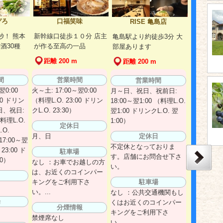
ぞろ
口福笑味
RISE 亀島店
秒！ 熊本
新幹線口徒歩１０分 店主
亀島駅より約徒歩3分 大
酒30種
が作る至高の一品
部屋あります
距離 200 m
距離 200 m
間
営業時間
営業時間
翌0:00
火～土: 17:00～翌0:00
月～日、祝日、祝前日:
30 ドリン
（料理L.O. 23:00 ドリン
18:00～翌1:00 （料理L.O.
）日、祝日:
クL.O. 23:30）
翌1:00 ドリンクL.O. 翌
（料理L.O.
1:00）
定休日
.O.
月、日
定休日
17:00～翌
不定休となっておりま
 23:00 ド
駐車場
す。店舗にお問合せ下さ
00）
なし ：お車でお越しの方
い。
は、お近くのコインパー
日
キングをご利用下さ
駐車場
い。...
なし ：公共交通機関もし
場
くはお近くのコインパー
分煙情報
キングをご利用下さ
禁煙席なし
い。...