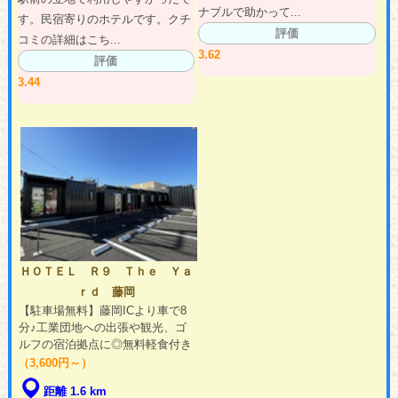
ナブルで助かって...
す。民宿寄りのホテルです。クチ
評価
コミの詳細はこち...
3.62
評価
3.44
ＨＯＴＥＬ Ｒ９ Ｔｈｅ Ｙａ
ｒｄ 藤岡
【駐車場無料】藤岡ICより車で8
分♪工業団地への出張や観光、ゴ
ルフの宿泊拠点に◎無料軽食付き
（3,600円～）
距離 1.6 km