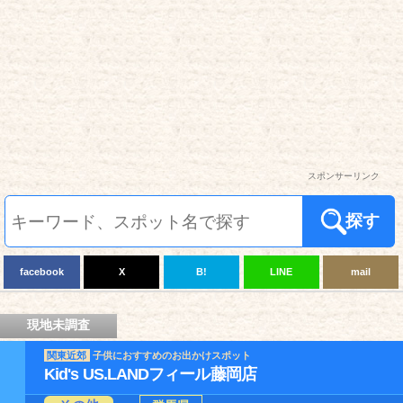
スポンサーリンク
探す
facebook
X
B!
LINE
mail
現地未調査
関東近郊
子供におすすめのお出かけスポット
Kid's US.LANDフィール藤岡店