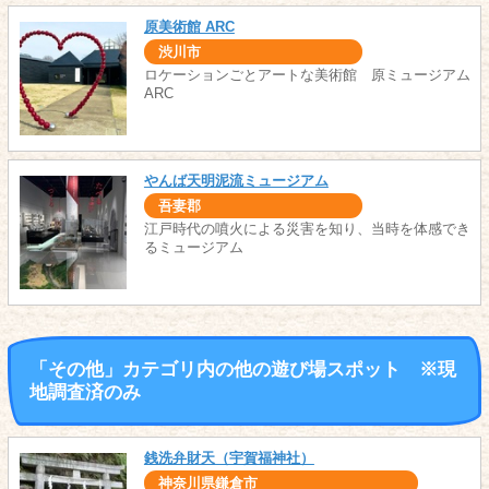
原美術館 ARC
渋川市
ロケーションごとアートな美術館 原ミュージアム
ARC
やんば天明泥流ミュージアム
吾妻郡
江戸時代の噴火による災害を知り、当時を体感でき
るミュージアム
「その他」カテゴリ内の他の遊び場スポット ※現
地調査済のみ
銭洗弁財天（宇賀福神社）
神奈川県鎌倉市