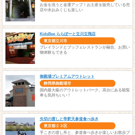
お金を洗うと金運アップ！お土産を販売している売
店や水おみくじも楽しい
KidsBee ららぽーと立川立飛店
東京都立川市
プレイランドとブッフェレストランが融合。お買い
物体験もできる
御殿場プレミアムアウトレット
静岡県御殿場市
国内最大級のアウトレットパーク。高台にある観覧
車も気持ちいい！
矢切の渡しと帝釈天参道食べ歩き
東京都２３区
手こぎの渡し舟と、参道食べ歩きが楽しいお散歩プ