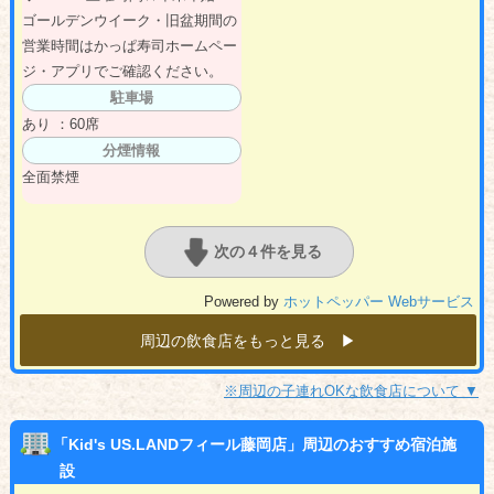
ゴールデンウイーク・旧盆期間の
営業時間はかっぱ寿司ホームペー
ジ・アプリでご確認ください。
駐車場
あり ：60席
分煙情報
全面禁煙
次の４件を見る
Powered by
ホットペッパー Webサービス
周辺の飲食店をもっと見る ▶︎
※周辺の子連れOKな飲食店について ▼
「Kid's US.LANDフィール藤岡店」周辺のおすすめ宿泊施
設