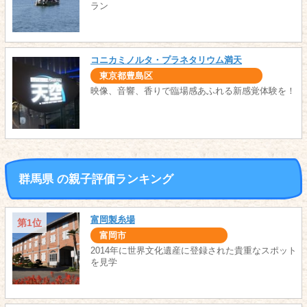
ラン
コニカミノルタ・プラネタリウム満天
東京都豊島区
映像、音響、香りで臨場感あふれる新感覚体験を！
群馬県 の親子評価ランキング
富岡製糸場
第1位
富岡市
2014年に世界文化遺産に登録された貴重なスポット
を見学