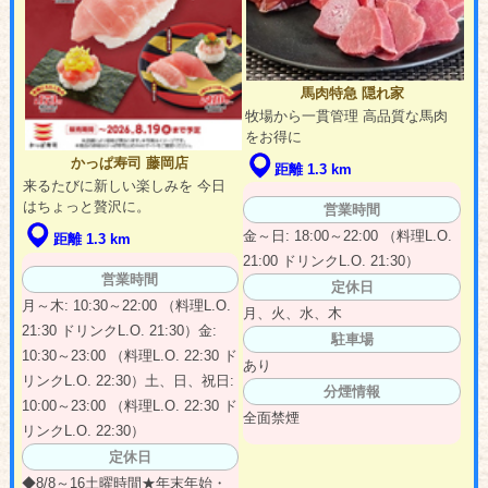
馬肉特急 隠れ家
牧場から一貫管理 高品質な馬肉
をお得に
かっぱ寿司 藤岡店
距離 1.3 km
来るたびに新しい楽しみを 今日
はちょっと贅沢に。
営業時間
金～日: 18:00～22:00 （料理L.O.
距離 1.3 km
21:00 ドリンクL.O. 21:30）
営業時間
定休日
月～木: 10:30～22:00 （料理L.O.
月、火、水、木
21:30 ドリンクL.O. 21:30）金:
駐車場
10:30～23:00 （料理L.O. 22:30 ド
あり
リンクL.O. 22:30）土、日、祝日:
分煙情報
10:00～23:00 （料理L.O. 22:30 ド
全面禁煙
リンクL.O. 22:30）
定休日
◆8/8～16土曜時間★年末年始・