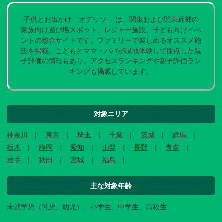
子供とお出かけ「オデッソ 」は、関東および関東近郊の
家族向け遊び場スポット、レジャー施設、子ども向けイベ
ントの総合サイトです。ファミリーで楽しめるオススメ施
設を掲載。こどもとママ・パパが現地体験して採点した親
子評価の情報もあり。アクセスランキングや親子評価ラン
キングも掲載しています。
対象エリア
神奈川
東京
埼玉
千葉
茨城
群馬
栃木
静岡
愛知
山梨
長野
青森
岩手
秋田
宮城
福島
主な対象年齢
未就学児（乳児、幼児）、小学生、中学生、高校生