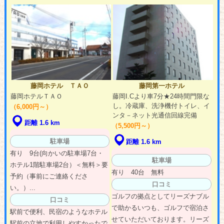
藤岡ホテル ＴＡＯ
藤岡第一ホテル
藤岡ホテルＴＡＯ
藤岡I.Cより車7分★24時間門限な
し。冷蔵庫、洗浄機付トイレ、イ
（6,000円～）
ンタ－ネット光通信回線完備
距離 1.6 km
（5,500円～）
駐車場
距離 1.6 km
有り 9台(向かいの駐車場7台・
駐車場
ホテル1階駐車場2台）＜無料＞要
有り 40台 無料
予約（事前にご連絡くださ
口コミ
い。）...
ゴルフの拠点としてリーズナブル
口コミ
で助かるいつも、ゴルフで宿泊さ
駅前で便利、民宿のようなホテル
せていただいております。リーズ
駅前の立地で利用しやすかったで