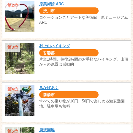
原美術館 ARC
第2位
渋川市
ロケーションごとアートな美術館 原ミュージアム
ARC
村上山ハイキング
第3位
吾妻郡
片道1時間、往復2時間のお手軽なハイキング。山頂
からの絶景は感動的
るなぱあく
第4位
前橋市
すべての乗り物が10円、50円で楽しめる激安遊園
地。駐車場も無料
鹿沢園地
第5位