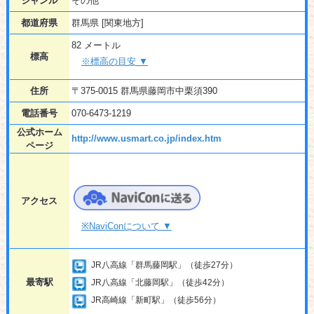
ジャンル
その他
都道府県
群馬県 [関東地方]
82 メートル
標高
※標高の目安 ▼
住所
〒375-0015 群馬県藤岡市中栗須390
電話番号
070-6473-1219
公式ホーム
http://www.usmart.co.jp/index.htm
ページ
アクセス
※NaviConについて ▼
JR八高線「群馬藤岡駅」（徒歩27分）
最寄駅
JR八高線「北藤岡駅」（徒歩42分）
JR高崎線「新町駅」（徒歩56分）