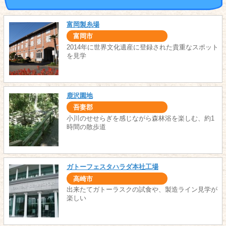
富岡製糸場
富岡市
2014年に世界文化遺産に登録された貴重なスポット
を見学
鹿沢園地
吾妻郡
小川のせせらぎを感じながら森林浴を楽しむ、約1
時間の散歩道
ガトーフェスタハラダ本社工場
高崎市
出来たてガトーラスクの試食や、製造ライン見学が
楽しい