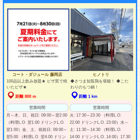
コート・ダジュール 藤岡店
ヒノトリ
100品以上飲み放題★ ピザ窯で焼
◆さつま知覧鶏を堪能！ ◆こだ
いたピザ★
わりのもつ鍋！
距離 800 m
距離 1 km
営業時間
営業時間
月～木、日、祝日: 09:00～翌2:00
火: 17:30～23:30 （料理L.O.
（料理L.O. 翌1:00 ドリンクL.O.
22:00 ドリンクL.O. 23:00）水～
翌1:00）金、土、祝前日: 09:00～
土: 11:30～14:30 （料理L.O.
翌5:00 （料理L.O. 翌4:00 ドリン
14:00 ドリンクL.O. 14:00）17:30