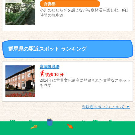
吾妻郡
小川のせせらぎを感じながら森林浴を楽しむ、約1
時間の散歩道
群馬県の駅近スポット ランキング
富岡製糸場
徒歩 10 分
2014年に世界文化遺産に登録された貴重なスポット
を見学
※駅近スポットについて ▼