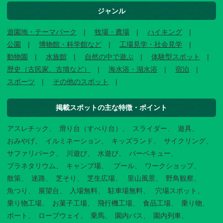
ジャンル
遊園地・テーマパーク
牧場・農場
ハイキング
公園
博物館・科学館など
工場見学・社会見学
動物園
水族館
自然の中で遊ぶ
体験型スポット
歴史（古民家、古墳など）
海水浴・湖水浴
宿泊
スポーツ
その他のスポット
掲載スポットの主な特徴・ポイント
アスレチック
滑り台（すべり台）
スライダー
遊具
おみやげ
イルミネーション
キッズランド
サイクリング
サファリパーク
川遊び
水遊び
バーベキュー
プラネタリウム
キャンプ場
プール
ワークショップ
散策
迷路
芝そり
芝生広場
里山風景
野鳥観察
魚つり
展望台
入場無料
駐車場無料
穴場スポット
乗り物工場
お菓子工場
飛行機工場
食品工場
乗り物
ボート
ロープウェイ
乗馬
園内バス
園内列車