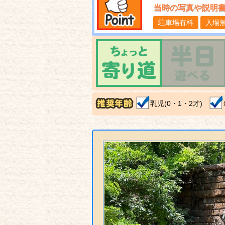
当時の写真や説明
駐車場有料
入場
乳児(0・1・2才)