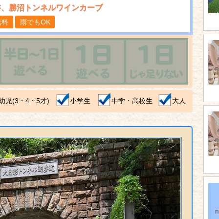
書、勝沼トンネルワインカーブ
無料
雨でもOK
幼児(3・4・5才)
小学生
中学・高校生
大人