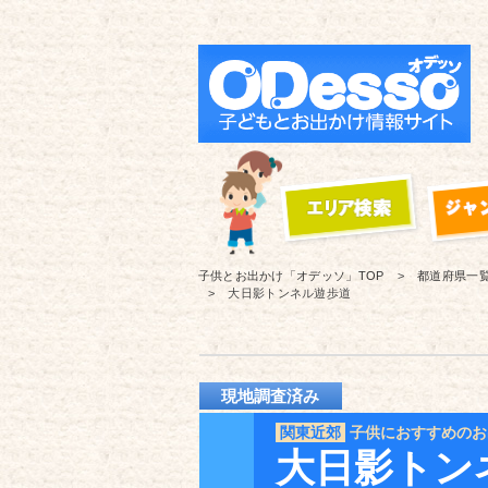
子供とお出かけ「オデッソ」
TOP
都道府県一
大日影トンネル遊歩道
現地調査済み
関東近郊
子供におすすめのお
大日影トン