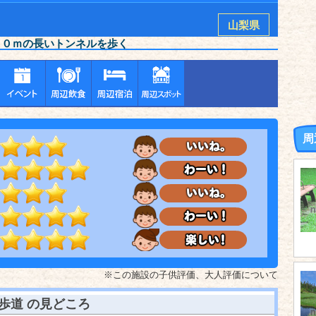
山梨県
００ｍの長いトンネルを歩く
周
※この施設の子供評価、大人評価について
歩道
の見どころ