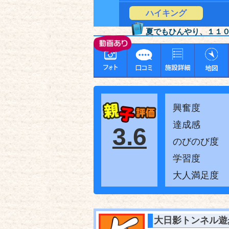
ハイキング
夏でもひんやり、１１
興奮度
達成感
3.6
のびのび度
学習度
大人満足度
大日影トンネル遊