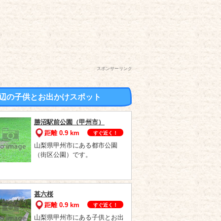
スポンサーリンク
辺の子供とお出かけスポット
勝沼駅前公園（甲州市）
距離 0.9 km
すぐ近く！
山梨県甲州市にある都市公園
（街区公園）です。
甚六桜
距離 0.9 km
すぐ近く！
山梨県甲州市にある子供とお出