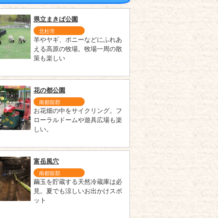
県立まきば公園
北杜市
羊やヤギ、ポニーなどにふれあ
える高原の牧場。牧場一周の散
策も楽しい
花の都公園
南都留郡
お花畑の中をサイクリング。フ
ローラルドームや遊具広場も楽
しい。
富岳風穴
南都留郡
繭玉を貯蔵する天然冷蔵庫は必
見。夏でも涼しいお出かけスポ
ット