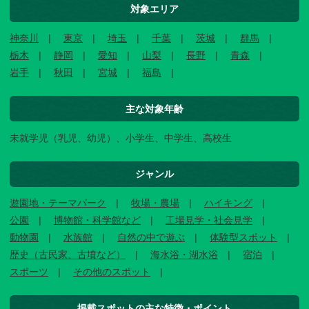
対象エリア
神奈川
東京
埼玉
千葉
茨城
群馬
栃木
静岡
愛知
山梨
長野
青森
岩手
秋田
宮城
福島
主な対象年齢
未就学児（乳児、幼児）、小学生、中学生、高校生
ジャンル
遊園地・テーマパーク
牧場・農場
ハイキング
公園
博物館・科学館など
工場見学・社会見学
動物園
水族館
自然の中で遊ぶ
体験型スポット
歴史（古民家、古墳など）
海水浴・湖水浴
宿泊
スポーツ
その他のスポット
掲載スポットの主な特徴・ポイント