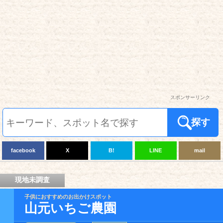
スポンサーリンク
探す
facebook
X
B!
LINE
mail
現地未調査
子供におすすめのお出かけスポット
山元いちご農園