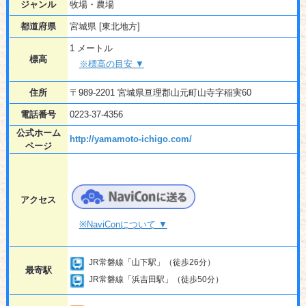
ジャンル
牧場・農場
都道府県
宮城県 [東北地方]
1 メートル
標高
※標高の目安 ▼
住所
〒989-2201 宮城県亘理郡山元町山寺字稲実60
電話番号
0223-37-4356
公式ホーム
http://yamamoto-ichigo.com/
ページ
アクセス
※NaviConについて ▼
JR常磐線「山下駅」（徒歩26分）
最寄駅
JR常磐線「浜吉田駅」（徒歩50分）