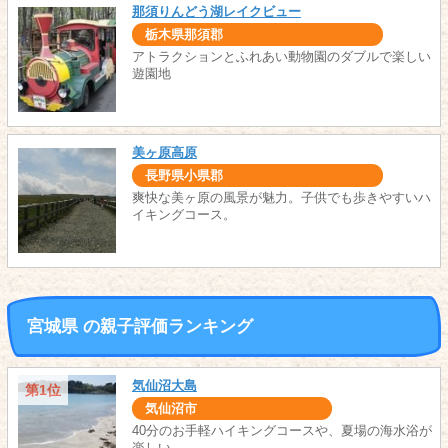
那須りんどう湖レイクビュー
栃木県那須郡
アトラクションとふれあい動物園のダブルで楽しい
遊園地
美ヶ原高原
長野県小県郡
爽快な美ヶ原の風景が魅力。子供でも歩きやすいハ
イキングコース。
宮城県 の親子評価ランキング
気仙沼大島
第1位
気仙沼市
40分のお手軽ハイキングコースや、夏場の海水浴が
楽しい