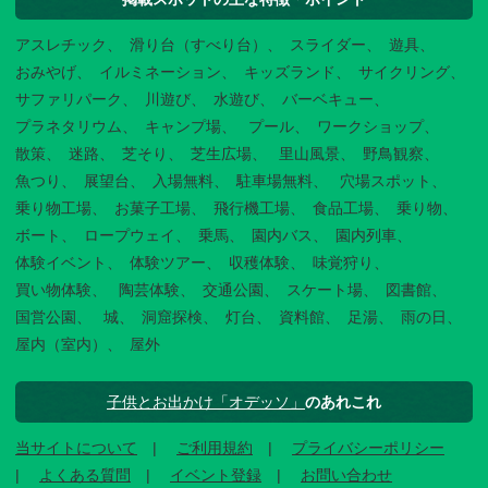
アスレチック
滑り台（すべり台）
スライダー
遊具
おみやげ
イルミネーション
キッズランド
サイクリング
サファリパーク
川遊び
水遊び
バーベキュー
プラネタリウム
キャンプ場
プール
ワークショップ
散策
迷路
芝そり
芝生広場
里山風景
野鳥観察
魚つり
展望台
入場無料
駐車場無料
穴場スポット
乗り物工場
お菓子工場
飛行機工場
食品工場
乗り物
ボート
ロープウェイ
乗馬
園内バス
園内列車
体験イベント
体験ツアー
収穫体験
味覚狩り
買い物体験
陶芸体験
交通公園
スケート場
図書館
国営公園
城
洞窟探検
灯台
資料館
足湯
雨の日
屋内（室内）
屋外
子供とお出かけ「オデッソ」
のあれこれ
当サイトについて
ご利用規約
プライバシーポリシー
よくある質問
イベント登録
お問い合わせ