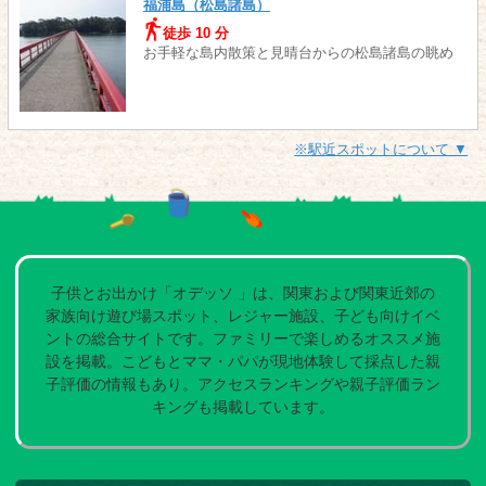
福浦島（松島諸島）
徒歩 10 分
お手軽な島内散策と見晴台からの松島諸島の眺め
※駅近スポットについて ▼
子供とお出かけ「オデッソ 」は、関東および関東近郊の
家族向け遊び場スポット、レジャー施設、子ども向けイベ
ントの総合サイトです。ファミリーで楽しめるオススメ施
設を掲載。こどもとママ・パパが現地体験して採点した親
子評価の情報もあり。アクセスランキングや親子評価ラン
キングも掲載しています。