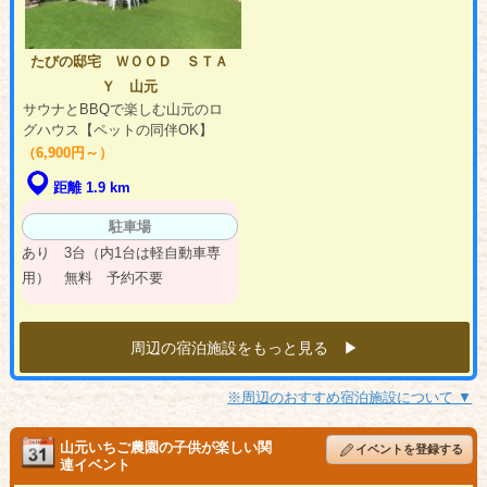
たびの邸宅 ＷＯＯＤ ＳＴＡ
Ｙ 山元
サウナとBBQで楽しむ山元のロ
グハウス【ペットの同伴OK】
（6,900円～）
距離 1.9 km
駐車場
あり 3台（内1台は軽自動車専
用） 無料 予約不要
周辺の宿泊施設をもっと見る ▶︎
※周辺のおすすめ宿泊施設について ▼
山元いちご農園の子供が楽しい関
イベントを登録する
連イベント