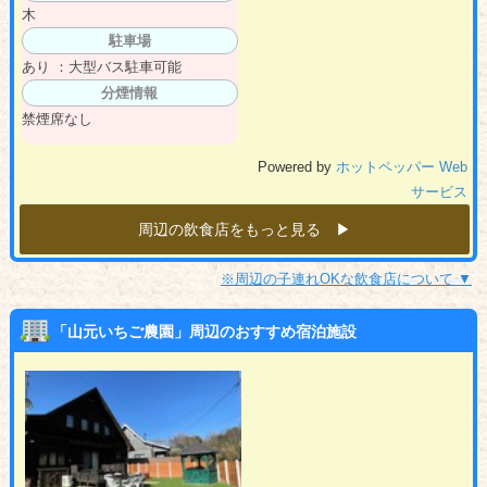
木
駐車場
あり ：大型バス駐車可能
分煙情報
禁煙席なし
Powered by
ホットペッパー Web
サービス
周辺の飲食店をもっと見る ▶︎
※周辺の子連れOKな飲食店について ▼
「山元いちご農園」周辺のおすすめ宿泊施設