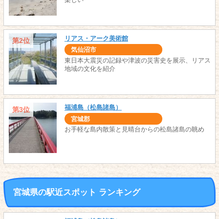
リアス・アーク美術館
第2位
気仙沼市
東日本大震災の記録や津波の災害史を展示、リアス
地域の文化を紹介
福浦島（松島諸島）
第3位
宮城郡
お手軽な島内散策と見晴台からの松島諸島の眺め
宮城県の駅近スポット ランキング