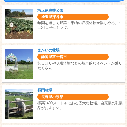
埼玉県農林公園
埼玉県深谷市
年間を通して野菜・果物の収穫体験が楽しめる。ミ
ニSLは子供に人気
まかいの牧場
静岡県富士宮市
乳しぼりや収穫体験などの魅力的なイベントが盛り
だくさん！
長門牧場
長野県小県郡
標高1400メートルにある広大な牧場。自家製の乳製
品がおすすめ。