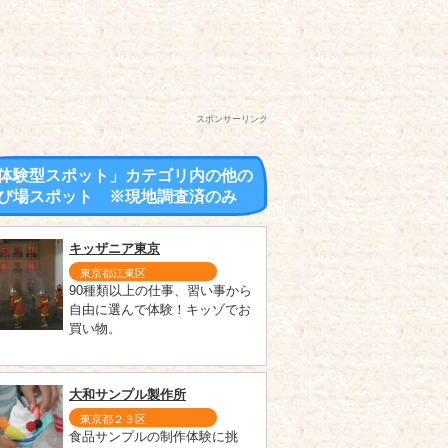
スポンサーリンク
体験型スポット」カテゴリ内の他の
び場スポット ※現地調査済のみ
キッザニア東京
東京都江東区
90種類以上の仕事、習い事から
自由に選んで体験！キッゾでお
買い物。
大和サンプル製作所
東京都２３区
食品サンプルの制作体験に挑