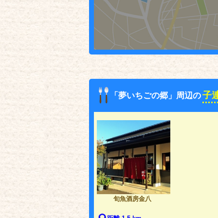
子
「夢いちごの郷」周辺の
旬魚酒房金八