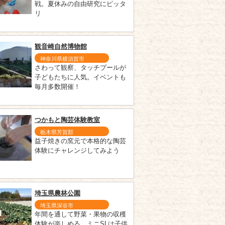
戦。夏休みの自由研究にピッタ
リ
観音崎自然博物館
神奈川県横須賀市
さわって観察、タッチプールが
子どもたちに人気。イベントも
毎月多数開催！
つかもと陶芸体験教室
栃木県芳賀郡
益子焼きの窯元で本格的な陶芸
体験にチャレンジしてみよう
埼玉県農林公園
埼玉県深谷市
年間を通して野菜・果物の収穫
体験が楽しめる。ミニSLは子供