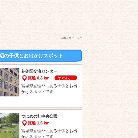
スポンサーリンク
辺の子供とお出かけスポット
花釜区交流センター
距離 0.8 km
すぐ近く！
宮城県亘理郡にある子供とお出
かけスポットです。
つばめの杜中央公園
距離 1.6 km
宮城県亘理郡にある子供とお出
かけスポットです。