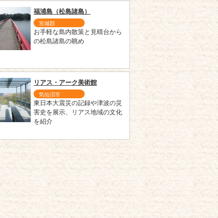
福浦島（松島諸島）
宮城郡
お手軽な島内散策と見晴台から
の松島諸島の眺め
リアス・アーク美術館
気仙沼市
東日本大震災の記録や津波の災
害史を展示、リアス地域の文化
を紹介