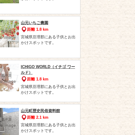
山元いちご農園
距離 1.8 km
宮城県亘理郡にある子供とお出
かけスポットです。
ICHIGO WORLD（イチゴ ワー
ルド）
距離 1.8 km
宮城県亘理郡にある子供とお出
かけスポットです。
山元町歴史民俗資料館
距離 2.1 km
宮城県亘理郡にある子供とお出
かけスポットです。