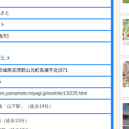
郷
のさと
ット
地方]
安 ▼
02 宮城県亘理郡山元町高瀬字北沼71
5
own.yamamoto.miyagi.jp/soshiki/13/235.html
線「山下駅」（徒歩14分）
（徒歩13分）