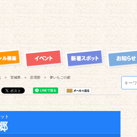
覧
宮城県
亘理郡
夢いちごの郷
ポット
郷