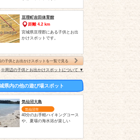
亘理町吉田体育館
距離 4.2 km
宮城県亘理郡にある子供とお出
かけスポットです。
辺の子供とお出かけスポットを一覧で見る
※周辺の子供とお出かけスポットについて ▼
城県内の他の遊び場スポット
気仙沼大島
気仙沼市
40分のお手軽ハイキングコース
や、夏場の海水浴が楽しい