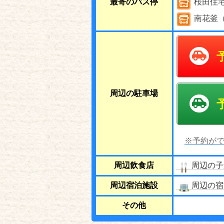
最寄のバス停
桜田住宅
南花釜（
周辺の駐車場
※予約がで
周辺飲食店
周辺の子
周辺宿泊施設
周辺の宿
その他