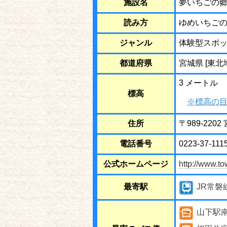
施設名
夢いちごの
読み方
ゆめいちご
ジャンル
体験型スポ
都道府県
宮城県 [東北
3 メートル
標高
※標高の目
住所
〒989-22
電話番号
0223-37-111
公式ホームページ
http://www.t
最寄駅
JR常磐
山下駅南