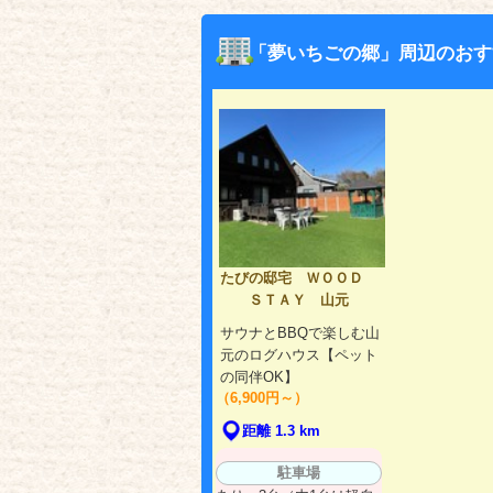
「夢いちごの郷」周辺のおす
たびの邸宅 ＷＯＯＤ
ＳＴＡＹ 山元
サウナとBBQで楽しむ山
元のログハウス【ペット
の同伴OK】
（6,900円～）
距離 1.3 km
駐車場