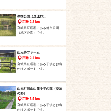
牛橋公園（亘理郡）
距離 2.2 km
宮城県亘理郡にある都市公園
（地区公園）です。
山元夢ファーム
距離 2.4 km
宮城県亘理郡にある子供とお出
かけスポットです。
山元町深山山麓少年の森（菱沼
の郷）
距離 3.5 km
宮城県亘理郡にある子供とお出
かけスポットです。