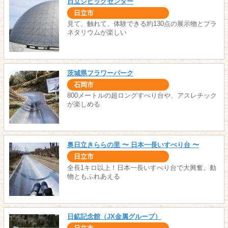
日立シビックセンター
日立市
見て、触れて、体験できる約130点の展示物とプラ
ネタリウムが楽しい
茨城県フラワーパーク
石岡市
800メートルの超ロングすべり台や、アスレチック
が楽しめる
奥日立きららの里 〜 日本一長いすべり台 〜
日立市
全長1キロ以上！日本一長いすべり台で大興奮。動
物ともふれあえる
日鉱記念館（JX金属グループ）