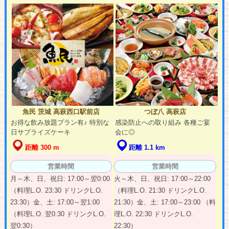
魚民 茨城 高萩西口駅前店
つぼ八 高萩店
お得な飲み放題プラン有♪ 特別な
感染防止への取り組み 各種ご宴
日サプライズケーキ
会に◎
距離 300 m
距離 1.1 km
営業時間
営業時間
月～木、日、祝日: 17:00～翌0:00
火～木、日、祝日: 17:00～22:00
（料理L.O. 23:30 ドリンクL.O.
（料理L.O. 21:30 ドリンクL.O.
23:30）金、土: 17:00～翌1:00
21:30）金、土: 17:00～23:00 （料
（料理L.O. 翌0:30 ドリンクL.O.
理L.O. 22:30 ドリンクL.O.
翌0:30）
22:30）