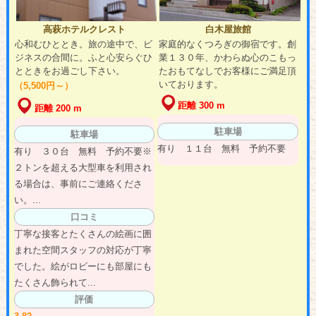
高萩ホテルクレスト
白木屋旅館
心和むひととき。旅の途中で、ビ
家庭的なくつろぎの御宿です。創
ジネスの合間に。ふと心安らぐひ
業１３０年、かわらぬ心のこもっ
とときをお過ごし下さい。
たおもてなしでお客様にご満足頂
いております。
（5,500円～）
距離 300 m
距離 200 m
駐車場
駐車場
有り １１台 無料 予約不要
有り ３０台 無料 予約不要※
２トンを超える大型車を利用され
る場合は、事前にご連絡くださ
い。...
口コミ
丁寧な接客とたくさんの絵画に囲
まれた空間スタッフの対応が丁寧
でした。絵がロビーにも部屋にも
たくさん飾られて...
評価