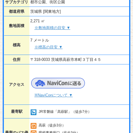
サブカテゴリ
都市公園、街区公園
都道府県
茨城県 [関東地方]
2,271 ㎡
敷地面積
※敷地面積の目安 ▼
7 メートル
標高
※標高の目安 ▼
住所
〒318-0033 茨城県高萩市本町３丁目４５
アクセス
※NaviConについて ▼
最寄駅
JR常磐線「高萩駅」（徒歩7分）
高萩（徒歩3分）
最寄のバス停
県税事務所口（徒歩3分）