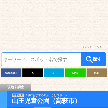
スポンサーリンク
探す
facebook
X
B!
LINE
mail
現地未調査
関東近郊
子供におすすめのお出かけスポット
山王児童公園（高萩市）