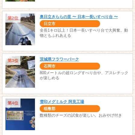
奥日立きららの里 〜 日本一長いすべり台 〜
第2位
日立市
全長1キロ以上！日本一長いすべり台で大興奮。動
物ともふれあえる
茨城県フラワーパーク
第3位
石岡市
800メートルの超ロングすべり台や、アスレチック
が楽しめる
雪印メグミルク 阿見工場
第4位
稲敷郡
数種類のチーズの試食が楽しい。おみやげ付き