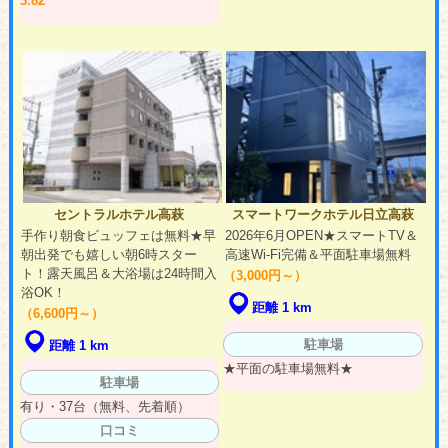
3.82
セントラルホテル高萩
スマートワークホテル日立高萩
手作り朝食ビュッフェは無料★早
2026年6月OPEN★スマートTV＆
朝出発でも嬉しい朝6時スター
高速Wi-Fi完備＆平面駐車場無料
ト！露天風呂＆大浴場は24時間入
（3,000円～）
浴OK！
距離 1 km
（6,600円～）
駐車場
距離 1 km
★平面の駐車場無料★
駐車場
有り・37台（無料、先着順）
口コミ