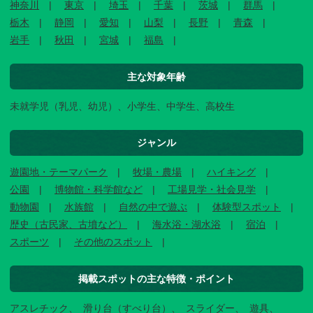
神奈川
東京
埼玉
千葉
茨城
群馬
栃木
静岡
愛知
山梨
長野
青森
岩手
秋田
宮城
福島
主な対象年齢
未就学児（乳児、幼児）、小学生、中学生、高校生
ジャンル
遊園地・テーマパーク
牧場・農場
ハイキング
公園
博物館・科学館など
工場見学・社会見学
動物園
水族館
自然の中で遊ぶ
体験型スポット
歴史（古民家、古墳など）
海水浴・湖水浴
宿泊
スポーツ
その他のスポット
掲載スポットの主な特徴・ポイント
アスレチック
滑り台（すべり台）
スライダー
遊具