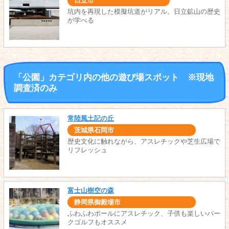
日立市
坑内を再現した模擬坑道がリアル。日立鉱山の歴史
が学べる
「公園」カテゴリ内の他の遊び場スポット ※現地
調査済のみ
常陸風土記の丘
茨城県石岡市
歴史文化に触れながら、アスレチックや芝生広場で
リフレッシュ
富士山樹空の森
静岡県御殿場市
ふわふわボールにアスレチック、子供も楽しいパー
クゴルフもオススメ