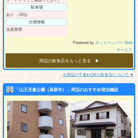
駐車場
あり ：60台
分煙情報
全面禁煙
Powered by
ホットペッパー Web
サービス
周辺の飲食店をもっと見る ▶︎
※周辺の子連れOKな飲食店について ▼
「山王児童公園（高萩市）」周辺のおすすめ宿泊施設