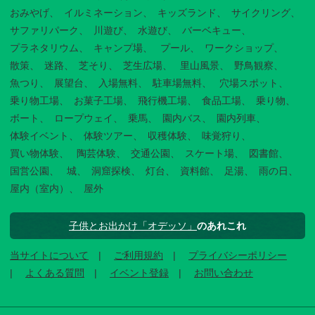
おみやげ
イルミネーション
キッズランド
サイクリング
サファリパーク
川遊び
水遊び
バーベキュー
プラネタリウム
キャンプ場
プール
ワークショップ
散策
迷路
芝そり
芝生広場
里山風景
野鳥観察
魚つり
展望台
入場無料
駐車場無料
穴場スポット
乗り物工場
お菓子工場
飛行機工場
食品工場
乗り物
ボート
ロープウェイ
乗馬
園内バス
園内列車
体験イベント
体験ツアー
収穫体験
味覚狩り
買い物体験
陶芸体験
交通公園
スケート場
図書館
国営公園
城
洞窟探検
灯台
資料館
足湯
雨の日
屋内（室内）
屋外
子供とお出かけ「オデッソ」
のあれこれ
当サイトについて
ご利用規約
プライバシーポリシー
よくある質問
イベント登録
お問い合わせ