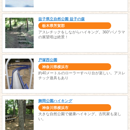
益子県立自然公園 益子の森
栃木県芳賀郡
アスレチックをしながらハイキング。360°パノラマ
の展望塔は絶景！
戸塚西公園
神奈川県横浜市
約40メートルのローラーすべり台が楽しい。アスレ
チック遊具もあり
舞岡公園ハイキング
神奈川県横浜市
大きな自然公園で健康ハイキング。古民家も楽し
い。