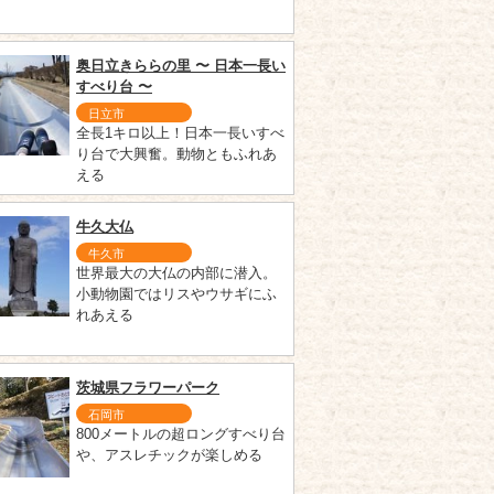
奥日立きららの里 〜 日本一長い
すべり台 〜
日立市
全長1キロ以上！日本一長いすべ
り台で大興奮。動物ともふれあ
える
牛久大仏
牛久市
世界最大の大仏の内部に潜入。
小動物園ではリスやウサギにふ
れあえる
茨城県フラワーパーク
石岡市
800メートルの超ロングすべり台
や、アスレチックが楽しめる