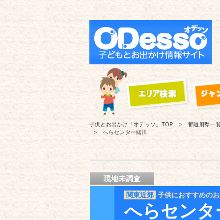
子供とお出かけ「オデッソ」
TOP
都道府県一
へらセンター緒川
現地未調査
関東近郊
子供におすすめのお
へらセンタ