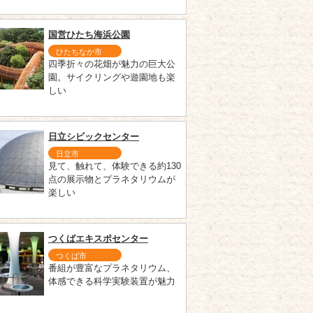
国営ひたち海浜公園
ひたちなか市
四季折々の花畑が魅力の巨大公
園。サイクリングや遊園地も楽
しい
日立シビックセンター
日立市
見て、触れて、体験できる約130
点の展示物とプラネタリウムが
楽しい
つくばエキスポセンター
つくば市
番組が豊富なプラネタリウム、
体感できる科学実験装置が魅力