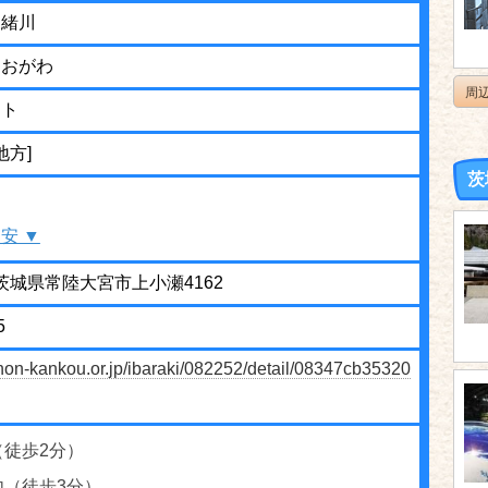
ー緒川
ーおがわ
周
ット
地方]
茨
安 ▼
01 茨城県常陸大宮市上小瀬4162
5
ihon-kankou.or.jp/ibaraki/082252/detail/08347cb35320
（徒歩2分）
内（徒歩3分）