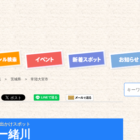
覧
茨城県
常陸大宮市
出かけスポット
ー緒川