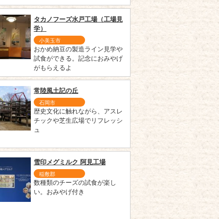
タカノフーズ水戸工場（工場見
学）
小美玉市
おかめ納豆の製造ライン見学や
試食ができる。記念におみやげ
がもらえるよ
常陸風土記の丘
石岡市
歴史文化に触れながら、アスレ
チックや芝生広場でリフレッシ
ュ
雪印メグミルク 阿見工場
稲敷郡
数種類のチーズの試食が楽し
い。おみやげ付き