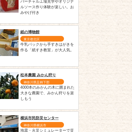
バーチャル工場見学やオリジナ
ルソース作り体験が楽しい。お
みやげ付き
紙の博物館
東京都北区
牛乳パックから手すきはがきを
作る「紙すき教室」が大人気。
松本農園 みかん狩り
神奈川県足柄下郡
4000本のみかんの木に囲まれた
大きな農園で、みかん狩りを楽
しもう
横浜市民防災センター
神奈川県横浜市
地震・火災シミュレーターで災