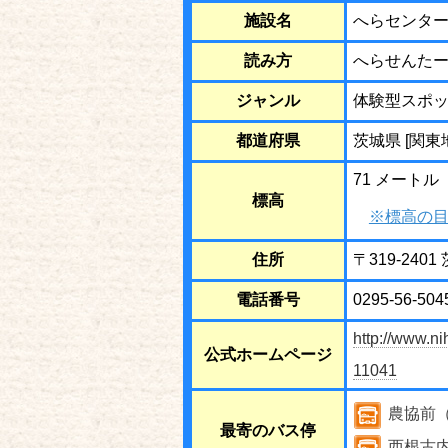
施設名
へらセンタ
読み方
へらせんた
ジャンル
体験型スポ
都道府県
茨城県 [関東
71 メートル
標高
※標高の目
住所
〒319-24
電話番号
0295-56-504
http://www.n
公式ホームページ
11041
農協前
最寄のバス停
西根古