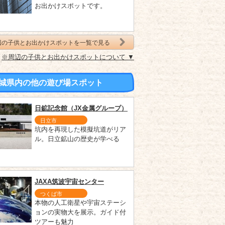
お出かけスポットです。
辺の子供とお出かけスポットを一覧で見る
※周辺の子供とお出かけスポットについて ▼
城県内の他の遊び場スポット
日鉱記念館（JX金属グループ）
日立市
坑内を再現した模擬坑道がリア
ル。日立鉱山の歴史が学べる
JAXA筑波宇宙センター
つくば市
本物の人工衛星や宇宙ステーシ
ョンの実物大を展示。ガイド付
ツアーも魅力