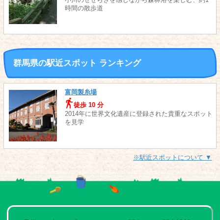
小川のせせらぎを感じながら森林浴を楽しむ、約1
時間の散歩道
群馬県の駅近スポット ランキング
富岡製糸場
徒歩 10 分
2014年に世界文化遺産に登録された貴重なスポット
を見学
※駅近スポットについて ▼