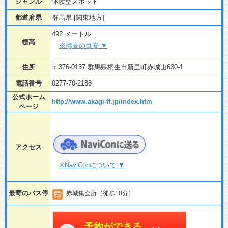
ジャンル
体験型スポット
都道府県
群馬県 [関東地方]
492 メートル
標高
※標高の目安 ▼
住所
〒376-0137 群馬県桐生市新里町赤城山630-1
電話番号
0277-70-2188
公式ホーム
http://www.akagi-ff.jp/index.htm
ページ
アクセス
※NaviConについて ▼
最寄のバス停
赤城集会所（徒歩10分）
予約ができる