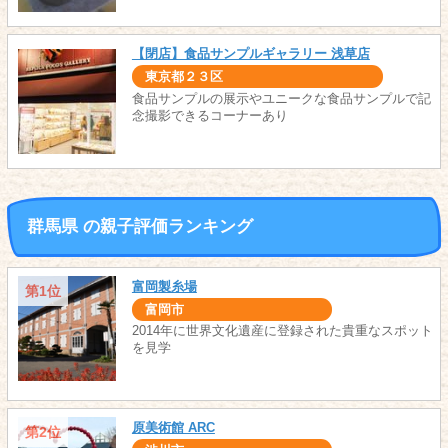
【閉店】食品サンプルギャラリー 浅草店
東京都２３区
食品サンプルの展示やユニークな食品サンプルで記
念撮影できるコーナーあり
群馬県 の親子評価ランキング
富岡製糸場
第1位
富岡市
2014年に世界文化遺産に登録された貴重なスポット
を見学
原美術館 ARC
第2位