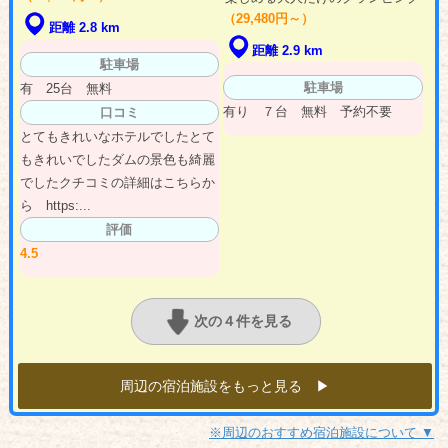
（29,480円～）
距離 2.8 km
距離 2.9 km
駐車場
駐車場
有 25台 無料
有り ７台 無料 予約不要
口コミ
とてもきれいなホテルでしたとて
もきれいでしたダムの景色も綺麗
でしたクチコミの詳細はこちらか
ら https:...
評価
4.5
次の４件を見る
周辺の宿泊施設をもっと見る ▶︎
※周辺のおすすめ宿泊施設について ▼