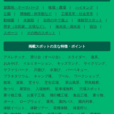
遊園地・テーマパーク
牧場・農場
ハイキング
公園
博物館・科学館など
工場見学・社会見学
動物園
水族館
自然の中で遊ぶ
体験型スポット
歴史（古民家、古墳など）
海水浴・湖水浴
宿泊
スポーツ
その他のスポット
掲載スポットの主な特徴・ポイント
アスレチック
滑り台（すべり台）
スライダー
遊具
おみやげ
イルミネーション
キッズランド
サイクリング
サファリパーク
川遊び
水遊び
バーベキュー
プラネタリウム
キャンプ場
プール
ワークショップ
散策
迷路
芝そり
芝生広場
里山風景
野鳥観察
魚つり
展望台
入場無料
駐車場無料
穴場スポット
乗り物工場
お菓子工場
飛行機工場
食品工場
乗り物
ボート
ロープウェイ
乗馬
園内バス
園内列車
体験イベント
体験ツアー
収穫体験
味覚狩り