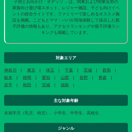
子供とお出かけ「オデッソ 」は、関東および関東近郊の
家族向け遊び場スポット、レジャー施設、子ども向けイベ
ントの総合サイトです。ファミリーで楽しめるオススメ施
設を掲載。こどもとママ・パパが現地体験して採点した親
子評価の情報もあり。アクセスランキングや親子評価ラン
キングも掲載しています。
対象エリア
神奈川
東京
埼玉
千葉
茨城
群馬
栃木
静岡
愛知
山梨
長野
青森
岩手
秋田
宮城
福島
主な対象年齢
未就学児（乳児、幼児）、小学生、中学生、高校生
ジャンル