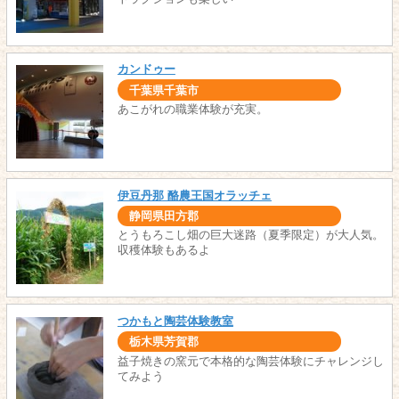
カンドゥー
千葉県千葉市
あこがれの職業体験が充実。
伊豆丹那 酪農王国オラッチェ
静岡県田方郡
とうもろこし畑の巨大迷路（夏季限定）が大人気。
収穫体験もあるよ
つかもと陶芸体験教室
栃木県芳賀郡
益子焼きの窯元で本格的な陶芸体験にチャレンジし
てみよう