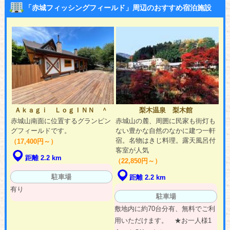
「赤城フィッシングフィールド」周辺のおすすめ宿泊施設
Ａｋａｇｉ ＬｏｇＩＮＮ ＾
梨木温泉 梨木館
赤城山南面に位置するグランピン
赤城山の麓、周囲に民家も街灯も
グフィールドです。
ない豊かな自然のなかに建つ一軒
宿。名物はきじ料理。露天風呂付
（17,400円～）
客室が人気
距離 2.2 km
（22,850円～）
駐車場
距離 2.2 km
有り
駐車場
敷地内に約70台分有、無料でご利
用いただけます。 ★お一人様1