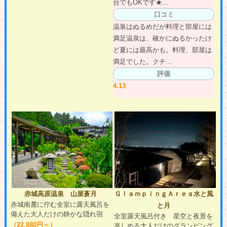
台でもOKです★...
口コミ
温泉はぬるめだが料理と部屋には
満足温泉は、確かにぬるかったけ
ど夏には最高かも。料理、部屋は
満足でした。クチ...
評価
4.13
赤城高原温泉 山屋蒼月
ＧｌａｍｐｉｎｇＡｒｅａ水と風
赤城南麓に佇む全室に露天風呂を
と月
備えた大人だけの静かな隠れ宿
全室露天風呂付き 星空と夜景を
（22,880円～）
楽しめる大人だけのグランピング