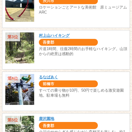
渋川市
ロケーションごとアートな美術館 原ミュージアム
ARC
村上山ハイキング
第3位
吾妻郡
片道1時間、往復2時間のお手軽なハイキング。山頂
からの絶景は感動的
るなぱあく
第4位
前橋市
すべての乗り物が10円、50円で楽しめる激安遊園
地。駐車場も無料
鹿沢園地
第5位
吾妻郡