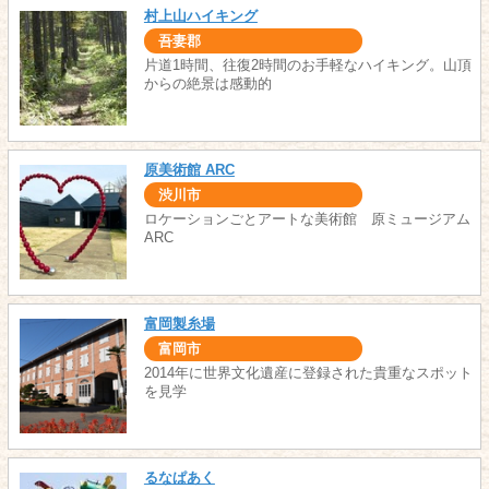
村上山ハイキング
吾妻郡
片道1時間、往復2時間のお手軽なハイキング。山頂
からの絶景は感動的
原美術館 ARC
渋川市
ロケーションごとアートな美術館 原ミュージアム
ARC
富岡製糸場
富岡市
2014年に世界文化遺産に登録された貴重なスポット
を見学
るなぱあく