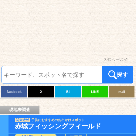
スポンサーリンク
探す
facebook
X
B!
LINE
mail
現地未調査
関東近郊
子供におすすめのお出かけスポット
赤城フィッシングフィールド