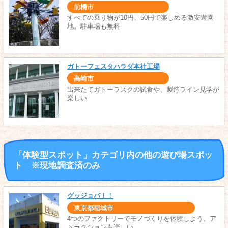
前橋市
すべての乗り物が10円、50円で楽しめる激安遊園
地。駐車場も無料
ガトーフェスタハラダ本社工場
高崎市
出来たてガトーラスクの試食や、製造ライン見学が
楽しい
「体験型スポット」カテゴリ内の他の遊び場スポッ
ト ※現地調査済のみ
グッジョバ！！
東京都稲城市
4つのファクトリーでモノづくりを体験しよう。ア
トラクションも楽しい