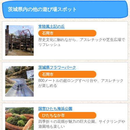
茨城県内の他の遊び場スポット
常陸風土記の丘
石岡市
歴史文化に触れながら、アスレチックや芝生広場で
リフレッシュ
茨城県フラワーパーク
石岡市
800メートルの超ロングすべり台や、アスレチック
が楽しめる
国営ひたち海浜公園
ひたちなか市
四季折々の花畑が魅力の巨大公園。サイクリングや
遊園地も楽しい