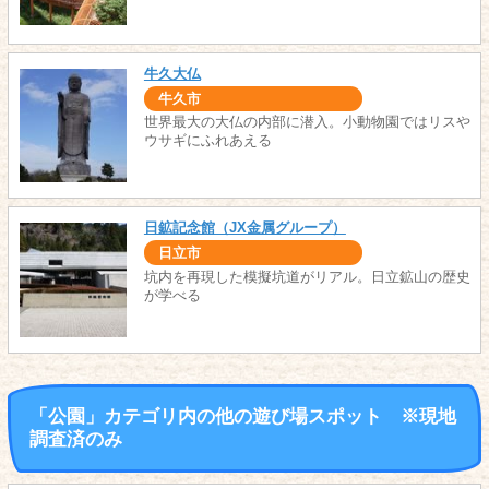
牛久大仏
牛久市
世界最大の大仏の内部に潜入。小動物園ではリスや
ウサギにふれあえる
日鉱記念館（JX金属グループ）
日立市
坑内を再現した模擬坑道がリアル。日立鉱山の歴史
が学べる
「公園」カテゴリ内の他の遊び場スポット ※現地
調査済のみ