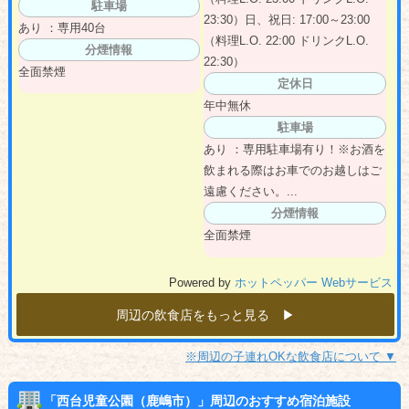
駐車場
23:30）日、祝日: 17:00～23:00
あり ：専用40台
（料理L.O. 22:00 ドリンクL.O.
分煙情報
22:30）
全面禁煙
定休日
年中無休
駐車場
あり ：専用駐車場有り！※お酒を
飲まれる際はお車でのお越しはご
遠慮ください。...
分煙情報
全面禁煙
Powered by
ホットペッパー Webサービス
周辺の飲食店をもっと見る ▶︎
※周辺の子連れOKな飲食店について ▼
「西台児童公園（鹿嶋市）」周辺のおすすめ宿泊施設