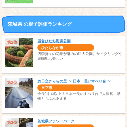
茨城県 の親子評価ランキング
国営ひたち海浜公園
第1位
ひたちなか市
四季折々の花畑が魅力の巨大公園。サイクリングや
遊園地も楽しい
奥日立きららの里 〜 日本一長いすべり台 〜
第2位
日立市
全長1キロ以上！日本一長いすべり台で大興奮。動
物ともふれあえる
茨城県フラワーパーク
第3位