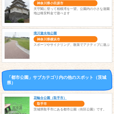
神奈川県小田原市
天守閣に登って相模湾を一望。公園内の小さな遊園
地は格安料金で遊べます
境川遊水地公園
神奈川県横浜市
スポーツやサイクリング、散策でアクティブに遊ぶ
「都市公園」サブカテゴリ内の他のスポット（茨城
県）
花輪台公園（取手市）
取手市
茨城県取手市にある都市公園（街区公園）です。