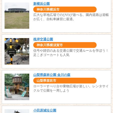
新横浜公園
神奈川県横浜市
広大な草地広場でのびのび遊べる。園内道路は道幅
が広く、自転車練習に最適。
根岸交通公園
神奈川県横須賀市
信号や踏切のある交通公園で交通ルールを学ぼう！
足こぎゴーカートも人気
山梨県森林公園 金川の森
山梨県笛吹市
ローラーすべり台や乗物広場が楽しい。レンタサイ
クルで公園を一周しよう
小田原城址公園