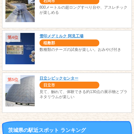
石岡市
800メートルの超ロングすべり台や、アスレチック
が楽しめる
雪印メグミルク 阿見工場
第4位
稲敷郡
数種類のチーズの試食が楽しい。おみやげ付き
日立シビックセンター
第5位
日立市
見て、触れて、体験できる約130点の展示物とプラ
ネタリウムが楽しい
茨城県の駅近スポット ランキング