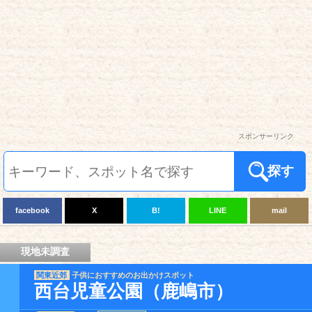
スポンサーリンク
探す
facebook
X
B!
LINE
mail
現地未調査
関東近郊
子供におすすめのお出かけスポット
西台児童公園（鹿嶋市）