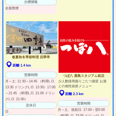
分煙情報
全面禁煙
春夏秋冬季節料理 四季亭
距離 1.4 km
営業時間
つぼ八 鹿島スタジアム前店
月～土: 11:30～14:45 （料理L.O.
少人数様用掘りごたつ個室 お酒
との相性抜群メニュー
13:30 ドリンクL.O. 13:30）17:00
～21:45 （料理L.O. 21:00 ドリン
距離 2.3 km
クL.O. 21:00）
営業時間
定休日
月～土、祝前日: 17:00～翌0:00
日
（料理L.O. 23:00 ドリンクL.O.