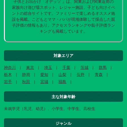
子供とお出かけ「オデッソ 」は、関東および関東近郊の
家族向け遊び場スポット、レジャー施設、子ども向けイベ
ントの総合サイトです。ファミリーで楽しめるオススメ施
設を掲載。こどもとママ・パパが現地体験して採点した親
子評価の情報もあり。アクセスランキングや親子評価ラン
キングも掲載しています。
対象エリア
神奈川
東京
埼玉
千葉
茨城
群馬
栃木
静岡
愛知
山梨
長野
青森
岩手
秋田
宮城
福島
主な対象年齢
未就学児（乳児、幼児）、小学生、中学生、高校生
ジャンル