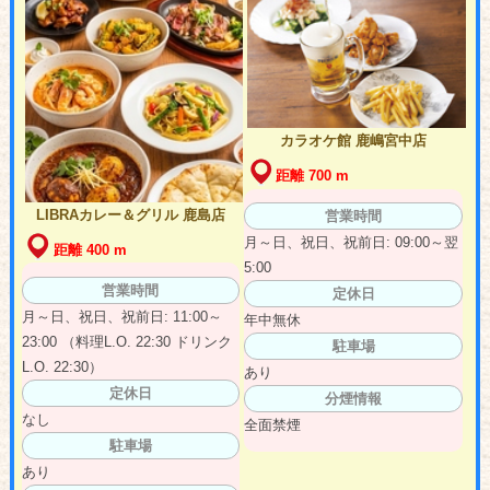
カラオケ館 鹿嶋宮中店
距離 700 m
LIBRAカレー＆グリル 鹿島店
営業時間
月～日、祝日、祝前日: 09:00～翌
距離 400 m
5:00
営業時間
定休日
月～日、祝日、祝前日: 11:00～
年中無休
23:00 （料理L.O. 22:30 ドリンク
駐車場
L.O. 22:30）
あり
定休日
分煙情報
なし
全面禁煙
駐車場
あり