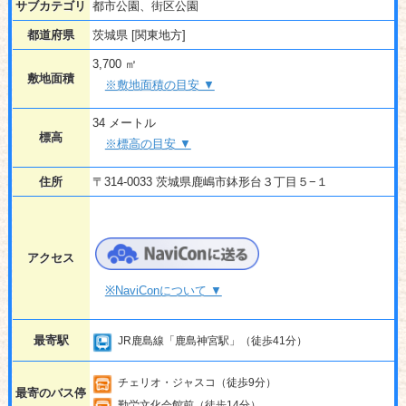
サブカテゴリ
都市公園、街区公園
都道府県
茨城県 [関東地方]
3,700 ㎡
敷地面積
※敷地面積の目安 ▼
34 メートル
標高
※標高の目安 ▼
住所
〒314-0033 茨城県鹿嶋市鉢形台３丁目５−１
アクセス
※NaviConについて ▼
最寄駅
JR鹿島線「鹿島神宮駅」（徒歩41分）
チェリオ・ジャスコ（徒歩9分）
最寄のバス停
勤労文化会館前（徒歩14分）