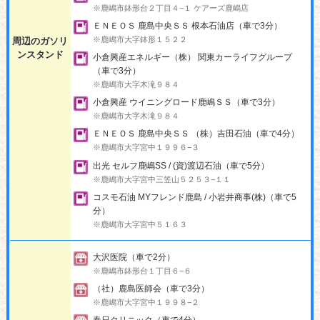
※鹿嶋市鉢形台２丁目４−１ ケアーズ鹿嶋店
ＥＮＥＯＳ 鹿島中央ＳＳ 根本石油店（車で3分）
※鹿嶋市大字鉢形１５２２
周辺のガソリ
ンスタンド
小倉興産エネルギー（株） 関東カーライフグループ
（車で3分）
※鹿嶋市大字木滝９８４
小倉興産 ウイニングロード鹿嶋ＳＳ（車で3分）
※鹿嶋市大字木滝９８４
ＥＮＥＯＳ 鹿島中央ＳＳ （株）吉田石油（車で4分）
※鹿嶋市大字宮中１９９６−３
出光 セルフ鹿嶋SS / (資)渡辺石油（車で5分）
※鹿嶋市大字宮中三笠山５２５３−１１
コスモ石油 MYフレンド鹿島 / 小岩井商事(株)（車で5
分）
※鹿嶋市大字宮中５１６３
大沢医院（車で2分）
※鹿嶋市鉢形台１丁目６−６
（社）鹿島医師会（車で3分）
※鹿嶋市大字宮中１９９８−２