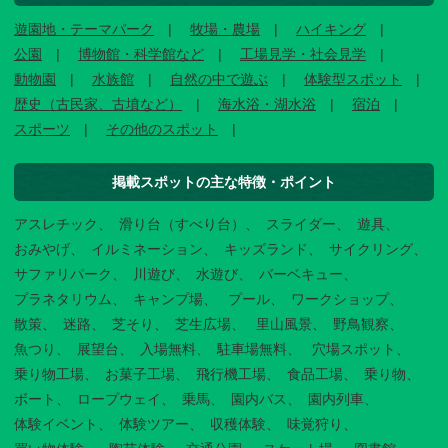
遊園地・テーマパーク
牧場・農場
ハイキング
公園
博物館・科学館など
工場見学・社会見学
動物園
水族館
自然の中で遊ぶ
体験型スポット
歴史（古民家、古墳など）
海水浴・湖水浴
宿泊
スポーツ
その他のスポット
掲載スポットの主な特徴・ポイント
アスレチック
滑り台（すべり台）
スライダー
遊具
おみやげ
イルミネーション
キッズランド
サイクリング
サファリパーク
川遊び
水遊び
バーベキュー
プラネタリウム
キャンプ場
プール
ワークショップ
散策
迷路
芝そり
芝生広場
里山風景
野鳥観察
魚つり
展望台
入場無料
駐車場無料
穴場スポット
乗り物工場
お菓子工場
飛行機工場
食品工場
乗り物
ボート
ロープウェイ
乗馬
園内バス
園内列車
体験イベント
体験ツアー
収穫体験
味覚狩り