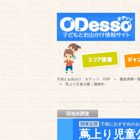
子供とお出かけ「オデッソ」
TOP
都道府県一
蔦上り児童公園（鹿嶋市）
現地未調査
関東近郊
子供におすすめのお
蔦上り児童