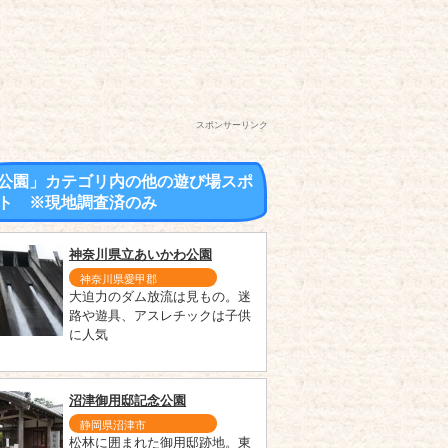
スポンサーリンク
公園」カテゴリ内の他の遊び場スポ
ト ※現地調査済のみ
神奈川県立あいかわ公園
神奈川県愛甲郡
大迫力のダム放流は見もの。迷
路や遊具、アスレチックは子供
に人気
沼津御用邸記念公園
静岡県沼津市
松林に囲まれた御用邸跡地。東