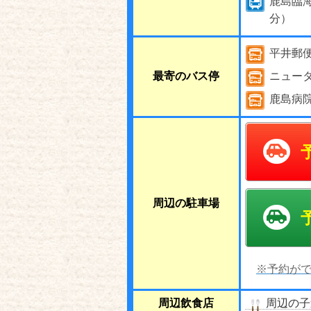
鹿島臨
分）
平井郵便
最寄のバス停
ニュー
鹿島病院
周辺の駐車場
※予約がで
周辺飲食店
周辺の子