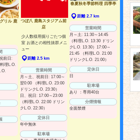
春夏秋冬季節料理 四季亭
距離 2.7 km
つぼ八 鹿島スタジアム前
＆グリル 鹿
店
営業時間
月～土: 11:30～14:45
少人数様用掘りごたつ個
m
（料理L.O. 13:30 ドリン
室 お酒との相性抜群メニ
クL.O. 13:30）17:00～
ュー
間
21:45 （料理L.O. 21:00
祝前日:
距離 2.5 km
ドリンクL.O. 21:00）
（料理L.O.
定休日
営業時間
.O.
日
月～土、祝前日: 17:00～
翌0:00 （料理L.O. 23:00
駐車場
日
ドリンクL.O. 23:30）
あり ：専用40台
日、祝日: 17:00～23:00
（料理L.O. 22:00 ドリン
分煙情報
場
クL.O. 22:30）
全面禁煙
定休日
報
年中無休
駐車場