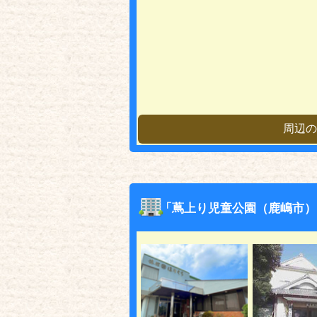
周辺の
「蔦上り児童公園（鹿嶋市）