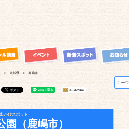
覧
茨城県
鹿嶋市
出かけスポット
公園（鹿嶋市）