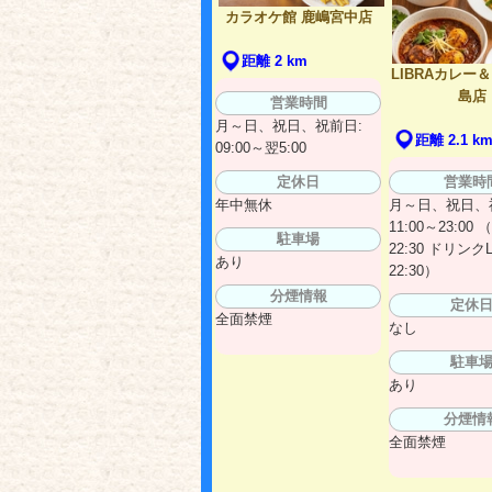
カラオケ館 鹿嶋宮中店
距離 2 km
LIBRAカレー
島店
営業時間
月～日、祝日、祝前日:
距離 2.1 k
09:00～翌5:00
営業時
定休日
月～日、祝日、
年中無休
11:00～23:00 
駐車場
22:30 ドリンクL
あり
22:30）
分煙情報
定休
全面禁煙
なし
駐車
あり
分煙情
全面禁煙