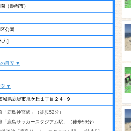
公園（鹿嶋市）
街区公園
地方]
の目安 ▼
安 ▼
17 茨城県鹿嶋市旭ケ丘１丁目２４−９
線「鹿島神宮駅」（徒歩52分）
島線「鹿島サッカースタジアム駅」（徒歩56分）