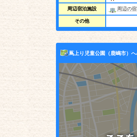
周辺宿泊施設
周辺の宿
その他
蔦上り児童公園（鹿嶋市）へ