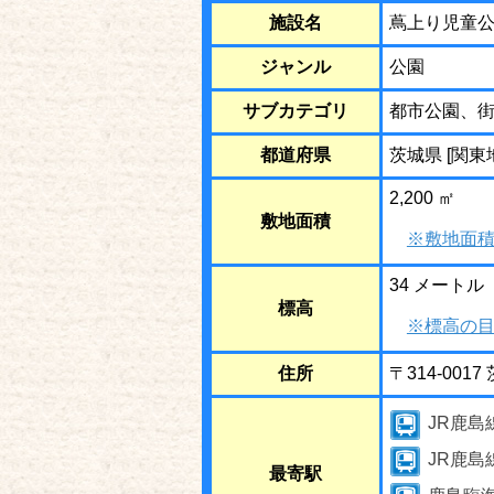
施設名
蔦上り児童
ジャンル
公園
サブカテゴリ
都市公園、
都道府県
茨城県 [関東
2,200 ㎡
敷地面積
※敷地面積
34 メートル
標高
※標高の目
住所
〒314-00
JR鹿島
JR鹿
最寄駅