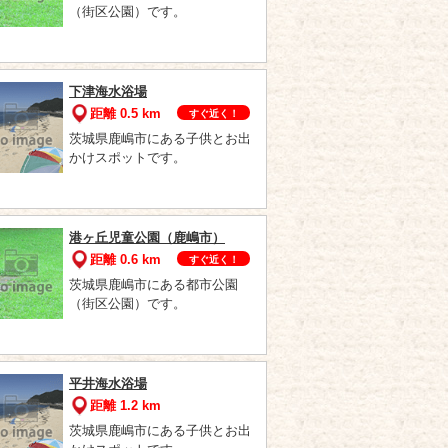
（街区公園）です。
下津海水浴場
距離 0.5 km
すぐ近く！
茨城県鹿嶋市にある子供とお出
かけスポットです。
港ヶ丘児童公園（鹿嶋市）
距離 0.6 km
すぐ近く！
茨城県鹿嶋市にある都市公園
（街区公園）です。
平井海水浴場
距離 1.2 km
茨城県鹿嶋市にある子供とお出