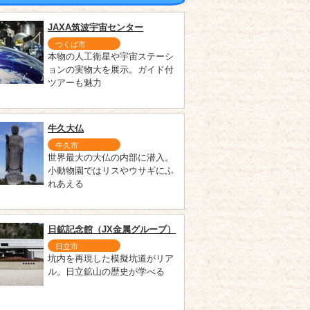
JAXA筑波宇宙センター
つくば市
本物の人工衛星や宇宙ステーシ
ョンの実物大を展示。ガイド付
ツアーも魅力
牛久大仏
牛久市
世界最大の大仏の内部に潜入。
小動物園ではリスやウサギにふ
れあえる
日鉱記念館（JX金属グループ）
日立市
坑内を再現した模擬坑道がリア
ル。日立鉱山の歴史が学べる