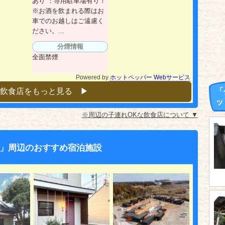
あり ：専用駐車場有り！
※お酒を飲まれる際はお
車でのお越しはご遠慮く
ださい。...
分煙情報
全面禁煙
Powered by
ホットペッパー Webサービス
飲食店をもっと見る ▶︎
「
ッ
※周辺の子連れOKな飲食店について ▼
」周辺のおすすめ宿泊施設