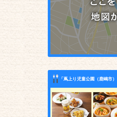
「蔦上り児童公園（鹿嶋市）