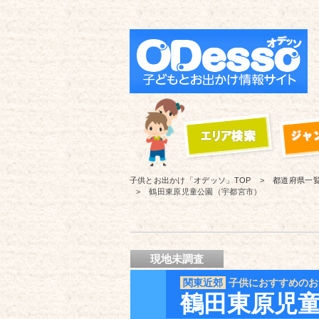
子供とお出かけ「オデッソ」
TOP
都道府県一
鶴田東原児童公園（宇都宮市）
現地未調査
関東近郊
子供におすすめのお
鶴田東原児