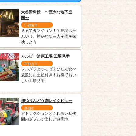
大谷資料館 〜巨大な地下空
間〜
宇都宮市
まるでダンジョン！？夏場も冷
んやり、神秘的な巨大空間を探
検しよう
カルビー清原工場 工場見学
宇都宮市
フルグラとかっぱえびせん食べ
放題にお土産付き！お得でおい
しい工場見学
那須りんどう湖レイクビュー
那須郡
アトラクションとふれあい動物
園のダブルで楽しい遊園地