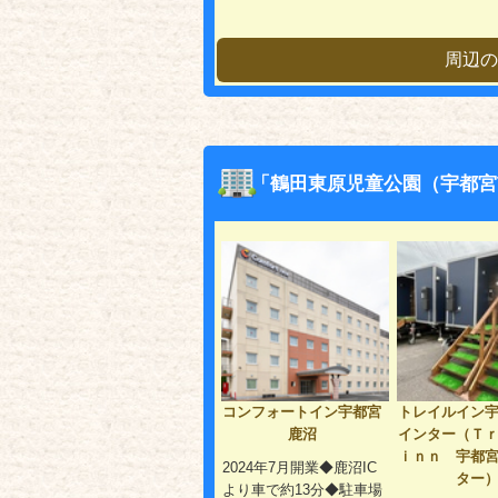
周辺の
「鶴田東原児童公園（宇都宮
コンフォートイン宇都宮
トレイルイン
鹿沼
インター（Ｔ
ｉｎｎ 宇都
2024年7月開業◆鹿沼IC
ター
より車で約13分◆駐車場