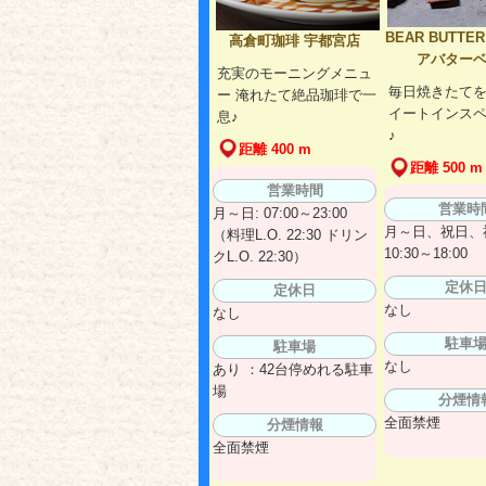
BEAR BUTTER
高倉町珈琲 宇都宮店
アバター
充実のモーニングメニュ
毎日焼きたてを
ー 淹れたて絶品珈琲で一
イートインス
息♪
♪
距離 400 m
距離 500 m
営業時間
営業時
月～日: 07:00～23:00
月～日、祝日、
（料理L.O. 22:30 ドリン
10:30～18:00
クL.O. 22:30）
定休
定休日
なし
なし
駐車
駐車場
なし
あり ：42台停めれる駐車
場
分煙情
全面禁煙
分煙情報
全面禁煙