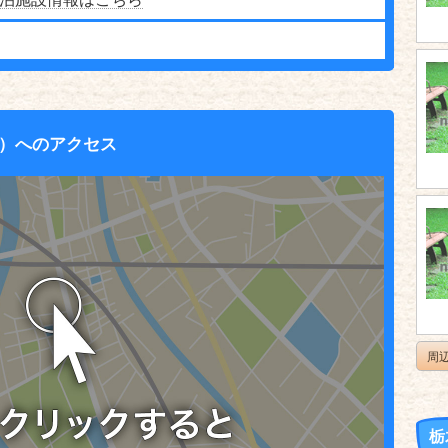
）へのアクセス
周
栃