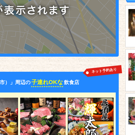
ネット予約あり
子連れOKな
市）」周辺の
飲食店