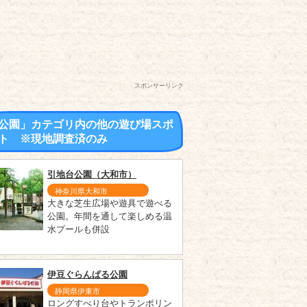
スポンサーリンク
公園」カテゴリ内の他の遊び場スポ
ト ※現地調査済のみ
引地台公園（大和市）
神奈川県大和市
大きな芝生広場や遊具で遊べる
公園。年間を通して楽しめる温
水プールも併設
伊豆ぐらんぱる公園
静岡県伊東市
ロングすべり台やトランポリン