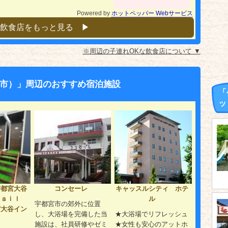
Powered by
ホットペッパー Webサービス
飲食店をもっと見る ▶︎
※周辺の子連れOKな飲食店について ▼
市）」周辺のおすすめ宿泊施設
「
ッ
宇都宮大谷
コンセーレ
キャッスルシティ ホテ
ｒａｉｌ
ル
宇都宮市の郊外に位置
宮大谷イン
し、大浴場を完備した当
★大浴場でリフレッシュ
）
施設は、社員研修やゼミ
★女性も安心のアットホ