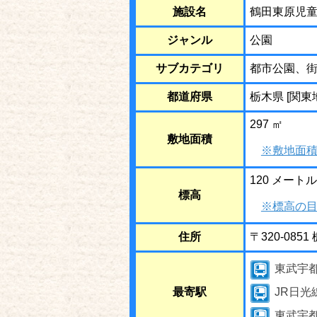
施設名
鶴田東原児
ジャンル
公園
サブカテゴリ
都市公園、
都道府県
栃木県 [関東
297 ㎡
敷地面積
※敷地面積
120 メートル
標高
※標高の目
住所
〒320-08
東武宇
最寄駅
JR日光
東武宇