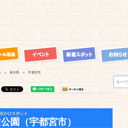
覧
栃木県
宇都宮市
出かけスポット
童公園（宇都宮市）