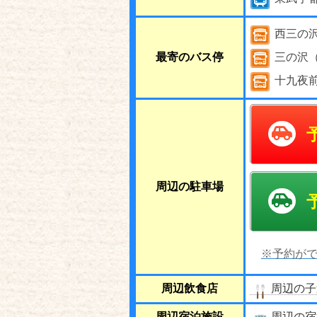
西三の沢
最寄のバス停
三の沢（
十九夜前
周辺の駐車場
※予約がで
周辺飲食店
周辺の子
周辺宿泊施設
周辺の宿