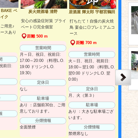
 BAKE ベ
炭火焼酒場 清野
居酒屋 輝太郎 宇都宮鶴田
ベイク
安心の感染症対策 プライ
打ちたて！自慢の炭火焼
ご用意♪
ベート◎完全個室
鳥 宴会に◎プレミアムコ
ペースあり
ース
距離 500 m
距離 700 m
営業時間
月～日、祝日、祝前日:
営業時間
間
17:00～20:00 （料理L.O.
火～日、祝日、祝前日:
祝前日:
19:00 ドリンクL.O.
18:00～翌1:00 （料理L.O.
19:30）
翌0:00 ドリンクL.O. 翌
0:00）
日
定休日
なし
定休日
月、火（第３）
場
駐車場
あり ：店舗前30台、ご用
駐車場
意しております。
あり ：大きな駐車場ござ
報
います。
分煙情報
全面禁煙
分煙情報
禁煙席なし