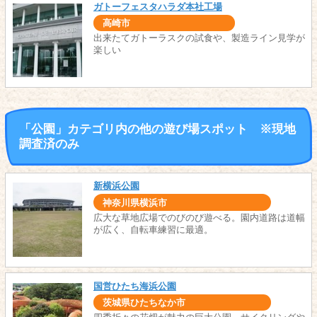
ガトーフェスタハラダ本社工場
高崎市
出来たてガトーラスクの試食や、製造ライン見学が
楽しい
「公園」カテゴリ内の他の遊び場スポット ※現地
調査済のみ
新横浜公園
神奈川県横浜市
広大な草地広場でのびのび遊べる。園内道路は道幅
が広く、自転車練習に最適。
国営ひたち海浜公園
茨城県ひたちなか市