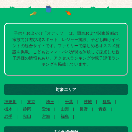
子供とお出かけ「オデッソ 」は、関東および関東近郊の
家族向け遊び場スポット、レジャー施設、子ども向けイベ
ントの総合サイトです。ファミリーで楽しめるオススメ施
設を掲載。こどもとママ・パパが現地体験して採点した親
子評価の情報もあり。アクセスランキングや親子評価ラン
キングも掲載しています。
対象エリア
神奈川
東京
埼玉
千葉
茨城
群馬
栃木
静岡
愛知
山梨
長野
青森
岩手
秋田
宮城
福島