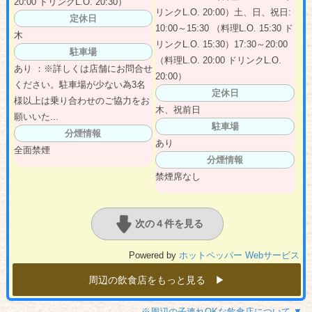
20:00 ドリンクL.O. 20:30）
リンクL.O. 20:00）土、日、祝日:
定休日
10:00～15:30 （料理L.O. 15:30 ド
木
リンクL.O. 15:30）17:30～20:00
駐車場
（料理L.O. 20:00 ドリンクL.O.
あり ：※詳しくは店舗にお問合せ
20:00）
ください。駐車場が少ない為3名
定休日
様以上は乗り合わせのご協力をお
木、祝前日
願いいた...
駐車場
分煙情報
あり
全面禁煙
分煙情報
禁煙席なし
次の４件を見る
Powered by
ホットペッパー Webサービス
周辺の飲食店をもっと見る ▶︎
※周辺の子連れOKな飲食店について ▼