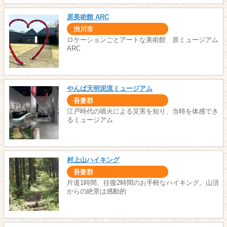
原美術館 ARC
渋川市
ロケーションごとアートな美術館 原ミュージアム
ARC
やんば天明泥流ミュージアム
吾妻郡
江戸時代の噴火による災害を知り、当時を体感でき
るミュージアム
村上山ハイキング
吾妻郡
片道1時間、往復2時間のお手軽なハイキング。山頂
からの絶景は感動的