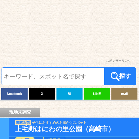
スポンサーリンク
探す
facebook
X
B!
LINE
mail
現地未調査
関東近郊
子供におすすめのお出かけスポット
上毛野はにわの里公園（高崎市）