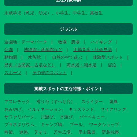
主な対象年齢
未就学児（乳児、幼児）、小学生、中学生、高校生
ジャンル
遊園地・テーマパーク
牧場・農場
ハイキング
公園
博物館・科学館など
工場見学・社会見学
動物園
水族館
自然の中で遊ぶ
体験型スポット
歴史（古民家、古墳など）
海水浴・湖水浴
宿泊
スポーツ
その他のスポット
掲載スポットの主な特徴・ポイント
アスレチック
滑り台（すべり台）
スライダー
遊具
おみやげ
イルミネーション
キッズランド
サイクリング
サファリパーク
川遊び
水遊び
バーベキュー
プラネタリウム
キャンプ場
プール
ワークショップ
散策
迷路
芝そり
芝生広場
里山風景
野鳥観察