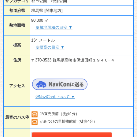
サブカテゴリ
都市公園、特殊公園
都道府県
群馬県 [関東地方]
90,000 ㎡
敷地面積
※敷地面積の目安 ▼
134 メートル
標高
※標高の目安 ▼
住所
〒370-3533 群馬県高崎市保渡田町１９４０−４
アクセス
※NaviConについて ▼
JA直売所前（徒歩1分）
最寄のバス停
かみつけの里博物館前（徒歩4分）