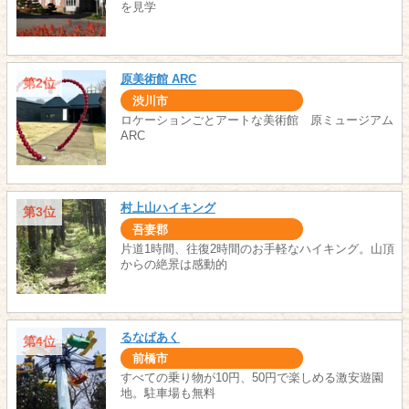
を見学
原美術館 ARC
第2位
渋川市
ロケーションごとアートな美術館 原ミュージアム
ARC
村上山ハイキング
第3位
吾妻郡
片道1時間、往復2時間のお手軽なハイキング。山頂
からの絶景は感動的
るなぱあく
第4位
前橋市
すべての乗り物が10円、50円で楽しめる激安遊園
地。駐車場も無料