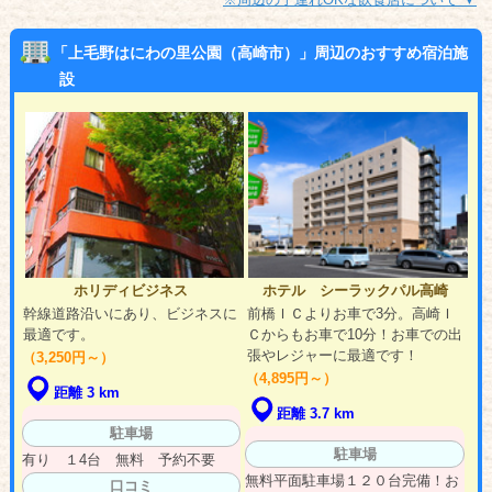
「上毛野はにわの里公園（高崎市）」周辺のおすすめ宿泊施
設
ホリディビジネス
ホテル シーラックパル高崎
幹線道路沿いにあり、ビジネスに
前橋ＩＣよりお車で3分。高崎Ｉ
最適です。
Ｃからもお車で10分！お車での出
張やレジャーに最適です！
（3,250円～）
（4,895円～）
距離 3 km
距離 3.7 km
駐車場
駐車場
有り １4台 無料 予約不要
無料平面駐車場１２０台完備！お
口コミ