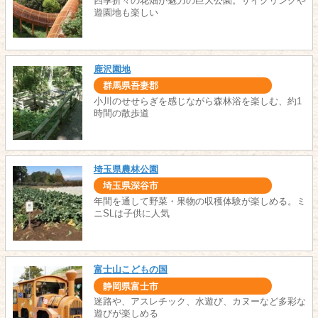
四季折々の花畑が魅力の巨大公園。サイクリングや
遊園地も楽しい
鹿沢園地
群馬県吾妻郡
小川のせせらぎを感じながら森林浴を楽しむ、約1
時間の散歩道
埼玉県農林公園
埼玉県深谷市
年間を通して野菜・果物の収穫体験が楽しめる。ミ
ニSLは子供に人気
富士山こどもの国
静岡県富士市
迷路や、アスレチック、水遊び、カヌーなど多彩な
遊びが楽しめる