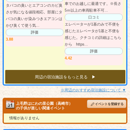
車でのお越しに最適です。※長さ
タバコの臭いとエアコンのカビ臭
5ｍ以上の車両駐車不可...
さが気になる値段相応。部屋にタ
口コミ
バコの臭いが染みつきエアコンは
エレベーターが1基のみで不便を
かび臭くて使う気...
感じたエレベータが1基と不便を
評価
感じた。クチコミの詳細はこちら
3.88
から https...
評価
4.42
周辺の宿泊施設をもっと見る ▶︎
※周辺のおすすめ宿泊施設について ▼
上毛野はにわの里公園（高崎市）
イベントを登録する
の子供が楽しい関連イベント
情報がありません