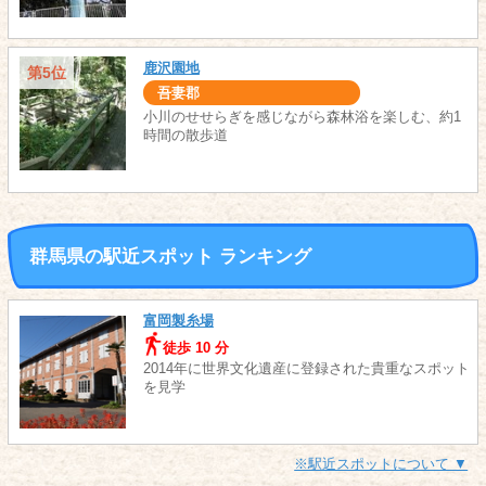
鹿沢園地
第5位
吾妻郡
小川のせせらぎを感じながら森林浴を楽しむ、約1
時間の散歩道
群馬県の駅近スポット ランキング
富岡製糸場
徒歩 10 分
2014年に世界文化遺産に登録された貴重なスポット
を見学
※駅近スポットについて ▼