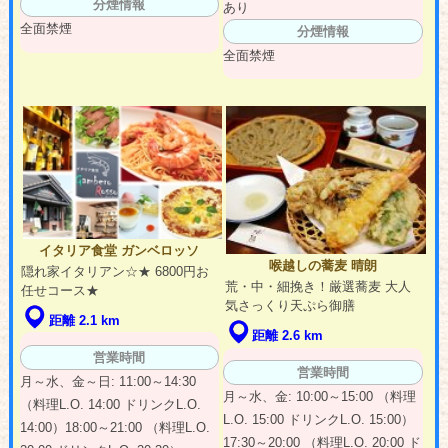
分煙情報
あり
全面禁煙
分煙情報
全面禁煙
イタリア食堂 ガンベロッソ
喉越しの蕎麦 晴朗
隠れ家イタリアン☆★ 6800円お
荒・中・細挽き！厳選蕎麦 大人
任せコース★
気さっくり天ぷら御膳
距離 2.1 km
距離 2.6 km
営業時間
営業時間
月～水、金～日: 11:00～14:30
月～水、金: 10:00～15:00 （料理
（料理L.O. 14:00 ドリンクL.O.
L.O. 15:00 ドリンクL.O. 15:00）
14:00）18:00～21:00 （料理L.O.
17:30～20:00 （料理L.O. 20:00 ド