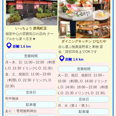
いっちょう 群馬町店
個室中心の雰囲気◎の店内 テー
ブルから楽々注文★
ダイニングキッチン ひなたや
距離 1.6 km
自ら選ぶ無農薬野菜と果物 宴
会・貸切20名までOKです
営業時間
距離 1.6 km
月～木、日: 11:00～22:00 （料理
L.O. 21:30 ドリンクL.O. 21:30）
営業時間
金、土、祝前日: 11:00～23:00
火～日、祝日、祝前日: 11:00～
（料理L.O. 22:30 ドリンクL.O.
15:00 （料理L.O. 14:00 ドリンク
22:30）
L.O. 14:00）18:00～22:00 （料理
定休日
L.O. 21:30 ドリンクL.O. 21:30）
年中無休
定休日
駐車場
月、火（第１・第３）
あり ：専用無料98台
駐車場