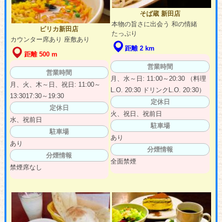
そば蔵 新田店
本物の旨さに出会う 和の情緒
ピリカ新田店
たっぷり
カウンター席あり 座敷あり
距離 2 km
距離 500 m
営業時間
営業時間
月、水～日: 11:00～20:30 （料理
月、火、木～日、祝日: 11:00～
L.O. 20:30 ドリンクL.O. 20:30）
13:3017:30～19:30
定休日
定休日
火、祝日、祝前日
水、祝前日
駐車場
駐車場
あり
あり
分煙情報
分煙情報
全面禁煙
禁煙席なし