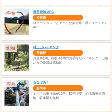
原美術館 ARC
第2位
渋川市
ロケーションごとアートな美術館 原ミュージアム
ARC
村上山ハイキング
第3位
吾妻郡
片道1時間、往復2時間のお手軽なハイキング。山頂
からの絶景は感動的
るなぱあく
第4位
前橋市
すべての乗り物が10円、50円で楽しめる激安遊園
地。駐車場も無料