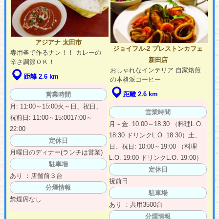
アジアナ 太田市
ジョイフル-2 プレストンカフェ
専用釜で作るナン！！ カレーの
新田店
辛さ調節ＯＫ！
おしゃれなインテリア 自家焙煎
距離 2.6 km
の本格派コーヒー
距離 2.6 km
営業時間
月: 11:00～15:00火～日、祝日、
営業時間
祝前日: 11:00～15:0017:00～
月～金: 10:00～18:30 （料理L.O.
22:00
18:30 ドリンクL.O. 18:30）土、
定休日
日、祝日: 10:00～19:00 （料理
月曜日のディナー(ランチは営業)
L.O. 19:00 ドリンクL.O. 19:00）
駐車場
定休日
あり ：店舗前３台
祝前日
分煙情報
駐車場
禁煙席なし
あり ：共用3500台
分煙情報