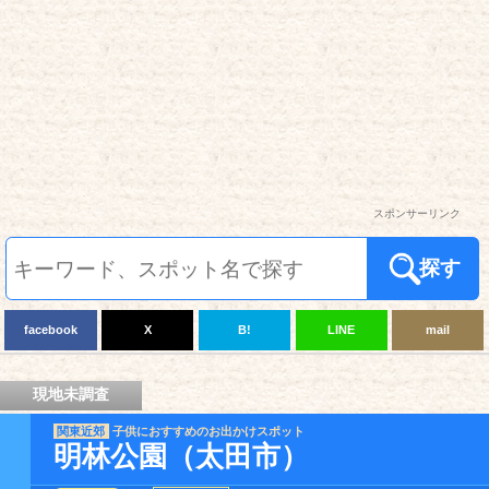
スポンサーリンク
探す
facebook
X
B!
LINE
mail
現地未調査
関東近郊
子供におすすめのお出かけスポット
明林公園（太田市）