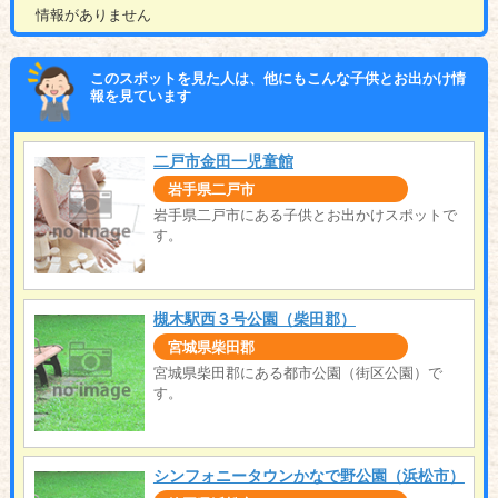
情報がありません
このスポットを見た人は、他にもこんな子供とお出かけ情
報を見ています
二戸市金田一児童館
岩手県二戸市
岩手県二戸市にある子供とお出かけスポットで
す。
槻木駅西３号公園（柴田郡）
宮城県柴田郡
宮城県柴田郡にある都市公園（街区公園）で
す。
シンフォニータウンかなで野公園（浜松市）