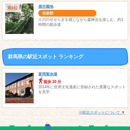
鹿沢園地
第5位
吾妻郡
小川のせせらぎを感じながら森林浴を楽しむ、約1
時間の散歩道
群馬県の駅近スポット ランキング
富岡製糸場
徒歩 10 分
2014年に世界文化遺産に登録された貴重なスポット
を見学
※駅近スポットについて ▼