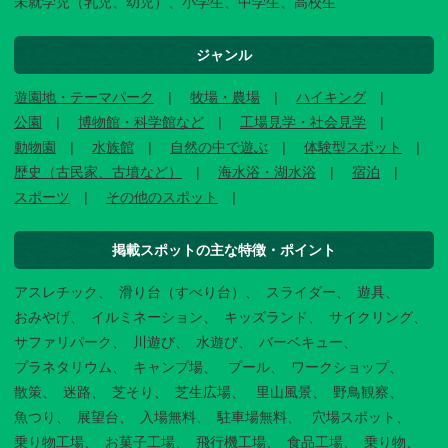
未就学児（乳児、幼児）、小学生、中学生、高校生
ジャンル
遊園地・テーマパーク
牧場・農場
ハイキング
公園
博物館・科学館など
工場見学・社会見学
動物園
水族館
自然の中で遊ぶ
体験型スポット
歴史（古民家、古墳など）
海水浴・湖水浴
宿泊
スポーツ
その他のスポット
掲載スポットの主な特徴・ポイント
アスレチック
滑り台（すべり台）
スライダー
遊具
おみやげ
イルミネーション
キッズランド
サイクリング
サファリパーク
川遊び
水遊び
バーベキュー
プラネタリウム
キャンプ場
プール
ワークショップ
散策
迷路
芝そり
芝生広場
里山風景
野鳥観察
魚つり
展望台
入場無料
駐車場無料
穴場スポット
乗り物工場
お菓子工場
飛行機工場
食品工場
乗り物