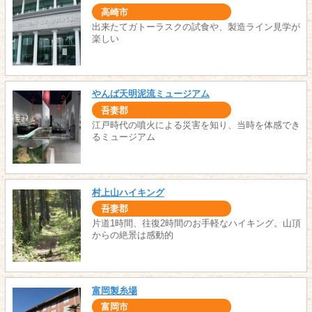
高崎市
出来たてガトーラスクの試食や、製造ライン見学が
楽しい
やんば天明泥流ミュージアム
吾妻郡
江戸時代の噴火による災害を知り、当時を体感でき
るミュージアム
村上山ハイキング
吾妻郡
片道1時間、往復2時間のお手軽なハイキング。山頂
からの絶景は感動的
富岡製糸場
富岡市