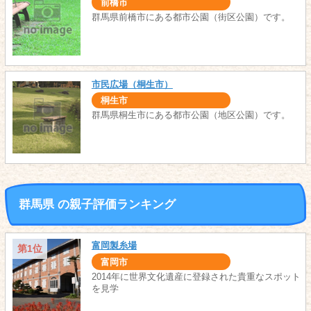
前橋市
群馬県前橋市にある都市公園（街区公園）です。
市民広場（桐生市）
桐生市
群馬県桐生市にある都市公園（地区公園）です。
群馬県 の親子評価ランキング
富岡製糸場
第1位
富岡市
2014年に世界文化遺産に登録された貴重なスポット
を見学