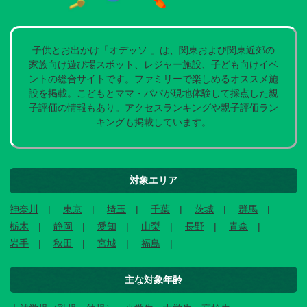
子供とお出かけ「オデッソ 」は、関東および関東近郊の
家族向け遊び場スポット、レジャー施設、子ども向けイベ
ントの総合サイトです。ファミリーで楽しめるオススメ施
設を掲載。こどもとママ・パパが現地体験して採点した親
子評価の情報もあり。アクセスランキングや親子評価ラン
キングも掲載しています。
対象エリア
神奈川
東京
埼玉
千葉
茨城
群馬
栃木
静岡
愛知
山梨
長野
青森
岩手
秋田
宮城
福島
主な対象年齢