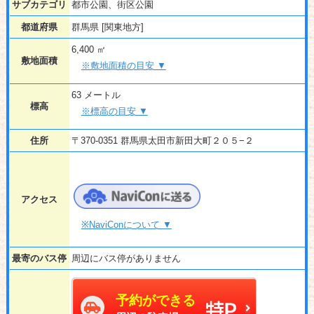
サブカテゴリ
都市公園、街区公園
都道府県
群馬県 [関東地方]
6,400 ㎡
敷地面積
※敷地面積の目安 ▼
63 メートル
標高
※標高の目安 ▼
住所
〒370-0351 群馬県太田市新田大町２０５−２
アクセス
※NaviConについて ▼
最寄のバス停
周辺にバス停がありません
予約ができる