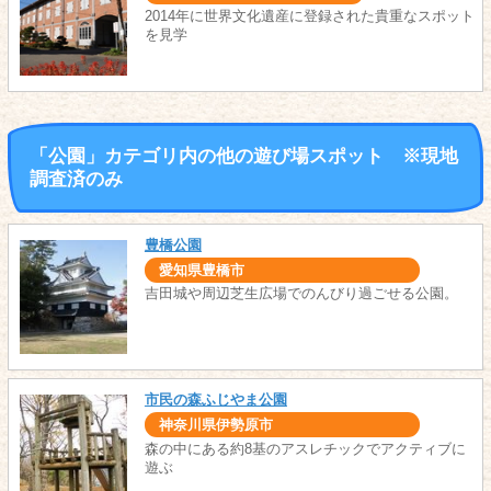
2014年に世界文化遺産に登録された貴重なスポット
を見学
「公園」カテゴリ内の他の遊び場スポット ※現地
調査済のみ
豊橋公園
愛知県豊橋市
吉田城や周辺芝生広場でのんびり過ごせる公園。
市民の森ふじやま公園
神奈川県伊勢原市
森の中にある約8基のアスレチックでアクティブに
遊ぶ