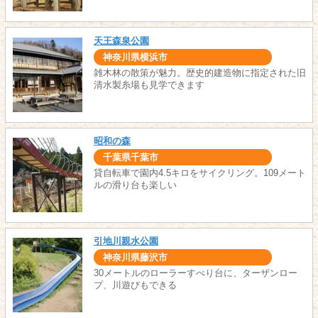
天王森泉公園
神奈川県横浜市
雑木林の散策が魅力。歴史的建造物に指定された旧
清水製糸場も見学できます
昭和の森
千葉県千葉市
貸自転車で園内4.5キロをサイクリング。109メート
ルの滑り台も楽しい
引地川親水公園
神奈川県藤沢市
30メートルのローラーすべり台に、ターザンロー
プ、川遊びもできる