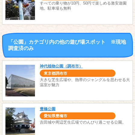
すべての乗り物が10円、50円で楽しめる激安遊園
地。駐車場も無料
「公園」カテゴリ内の他の遊び場スポット ※現地
調査済のみ
神代植物公園（調布市）
東京都調布市
大きな芝生広場や、熱帯のジャングルを思わせる大
温室が魅力
豊橋公園
愛知県豊橋市
吉田城や周辺芝生広場でのんびり過ごせる公園。