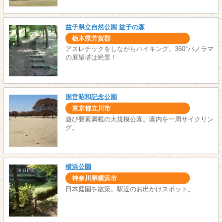
益子県立自然公園 益子の森
栃木県芳賀郡
アスレチックをしながらハイキング。360°パノラマ
の展望塔は絶景！
国営昭和記念公園
東京都立川市
遊び要素満載の大規模公園。園内を一周サイクリン
グ。
横浜公園
神奈川県横浜市
日本庭園を散策。駅近のお出かけスポット。