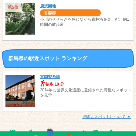
鹿沢園地
第5位
吾妻郡
小川のせせらぎを感じながら森林浴を楽しむ、約1
時間の散歩道
群馬県の駅近スポット ランキング
富岡製糸場
徒歩 10 分
2014年に世界文化遺産に登録された貴重なスポット
を見学
※駅近スポットについて ▼