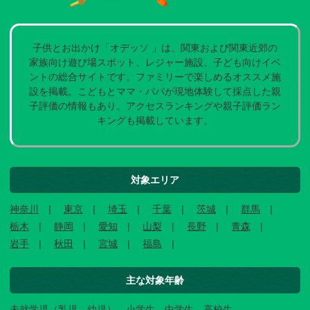
子供とお出かけ「オデッソ 」は、関東および関東近郊の
家族向け遊び場スポット、レジャー施設、子ども向けイベ
ントの総合サイトです。ファミリーで楽しめるオススメ施
設を掲載。こどもとママ・パパが現地体験して採点した親
子評価の情報もあり。アクセスランキングや親子評価ラン
キングも掲載しています。
対象エリア
神奈川
東京
埼玉
千葉
茨城
群馬
栃木
静岡
愛知
山梨
長野
青森
岩手
秋田
宮城
福島
主な対象年齢
未就学児（乳児、幼児）、小学生、中学生、高校生