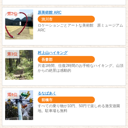
原美術館 ARC
第2位
渋川市
ロケーションごとアートな美術館 原ミュージアム
ARC
村上山ハイキング
第3位
吾妻郡
片道1時間、往復2時間のお手軽なハイキング。山頂
からの絶景は感動的
るなぱあく
第4位
前橋市
すべての乗り物が10円、50円で楽しめる激安遊園
地。駐車場も無料