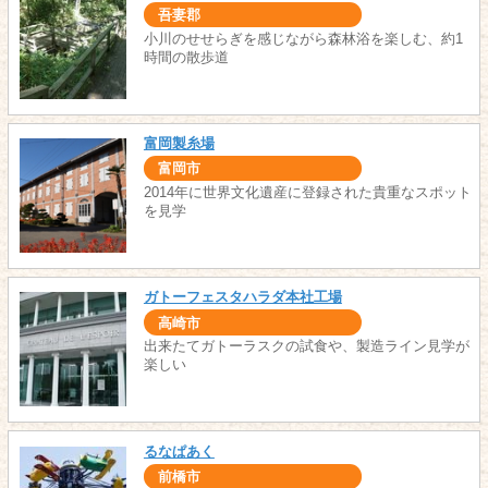
吾妻郡
小川のせせらぎを感じながら森林浴を楽しむ、約1
時間の散歩道
富岡製糸場
富岡市
2014年に世界文化遺産に登録された貴重なスポット
を見学
ガトーフェスタハラダ本社工場
高崎市
出来たてガトーラスクの試食や、製造ライン見学が
楽しい
るなぱあく
前橋市