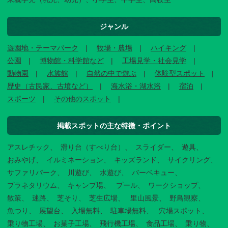
ジャンル
遊園地・テーマパーク
牧場・農場
ハイキング
公園
博物館・科学館など
工場見学・社会見学
動物園
水族館
自然の中で遊ぶ
体験型スポット
歴史（古民家、古墳など）
海水浴・湖水浴
宿泊
スポーツ
その他のスポット
掲載スポットの主な特徴・ポイント
アスレチック
滑り台（すべり台）
スライダー
遊具
おみやげ
イルミネーション
キッズランド
サイクリング
サファリパーク
川遊び
水遊び
バーベキュー
プラネタリウム
キャンプ場
プール
ワークショップ
散策
迷路
芝そり
芝生広場
里山風景
野鳥観察
魚つり
展望台
入場無料
駐車場無料
穴場スポット
乗り物工場
お菓子工場
飛行機工場
食品工場
乗り物