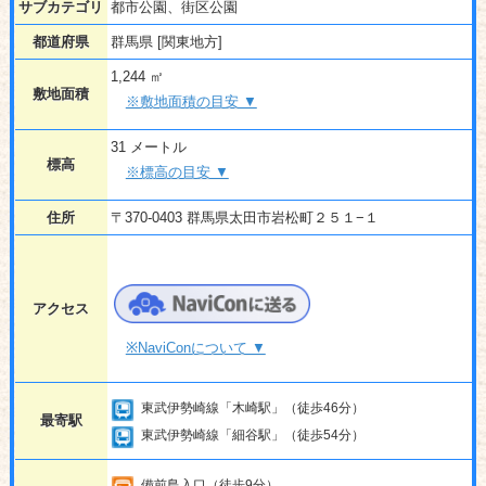
サブカテゴリ
都市公園、街区公園
都道府県
群馬県 [関東地方]
1,244 ㎡
敷地面積
※敷地面積の目安 ▼
31 メートル
標高
※標高の目安 ▼
住所
〒370-0403 群馬県太田市岩松町２５１−１
アクセス
※NaviConについて ▼
東武伊勢崎線「木崎駅」（徒歩46分）
最寄駅
東武伊勢崎線「細谷駅」（徒歩54分）
備前島入口（徒歩9分）