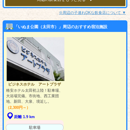
※周辺の子連れOKな飲食店について ▼
「いぬま公園（太田市）」周辺のおすすめ宿泊施設
ビジネスホテル アートプラザ
格安ホテル太田初上陸！駐車場、
大浴場完備。市街地、西工業団
地、新田、大泉、境近し。
（2,300円～）
距離 1.9 km
駐車場