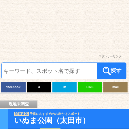
スポンサーリンク
探す
facebook
X
B!
LINE
mail
現地未調査
関東近郊
子供におすすめのお出かけスポット
いぬま公園（太田市）