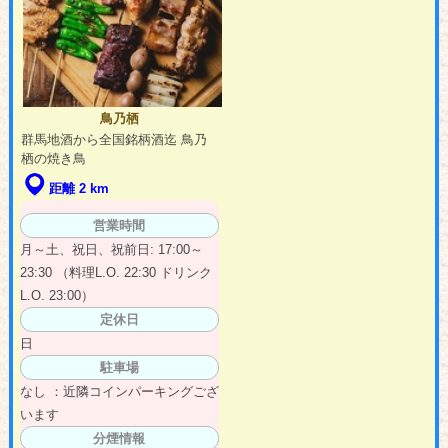
鳥乃栖
群馬地酒から全国銘柄酒迄 鳥乃
栖の焼き鳥
距離 2 km
営業時間
月～土、祝日、祝前日: 17:00～
23:30 （料理L.O. 22:30 ドリンク
L.O. 23:00）
定休日
日
駐車場
なし ：近隣コインパーキングござ
います
分煙情報