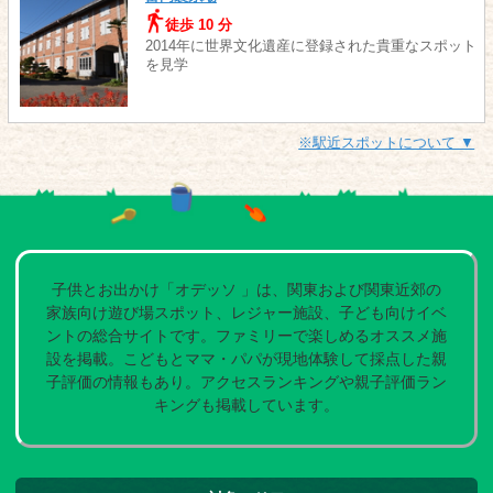
徒歩 10 分
2014年に世界文化遺産に登録された貴重なスポット
を見学
※駅近スポットについて ▼
子供とお出かけ「オデッソ 」は、関東および関東近郊の
家族向け遊び場スポット、レジャー施設、子ども向けイベ
ントの総合サイトです。ファミリーで楽しめるオススメ施
設を掲載。こどもとママ・パパが現地体験して採点した親
子評価の情報もあり。アクセスランキングや親子評価ラン
キングも掲載しています。