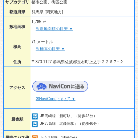
サブカテゴリ
都市公園、街区公園
都道府県
群馬県 [関東地方]
1,785 ㎡
敷地面積
※敷地面積の目安 ▼
71 メートル
標高
※標高の目安 ▼
住所
〒370-1127 群馬県佐波郡玉村町上之手２２６７−２
アクセス
※NaviConについて ▼
JR高崎線「新町駅」（徒歩43分）
最寄駅
JR八高線「北藤岡駅」（徒歩46分）
最寄のバス停
上之手団地（徒歩2分）