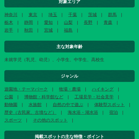
対象エリア
神奈川
東京
埼玉
千葉
茨城
群馬
栃木
静岡
愛知
山梨
長野
青森
岩手
秋田
宮城
福島
主な対象年齢
未就学児（乳児、幼児）、小学生、中学生、高校生
ジャンル
遊園地・テーマパーク
牧場・農場
ハイキング
公園
博物館・科学館など
工場見学・社会見学
動物園
水族館
自然の中で遊ぶ
体験型スポット
歴史（古民家、古墳など）
海水浴・湖水浴
宿泊
スポーツ
その他のスポット
掲載スポットの主な特徴・ポイント