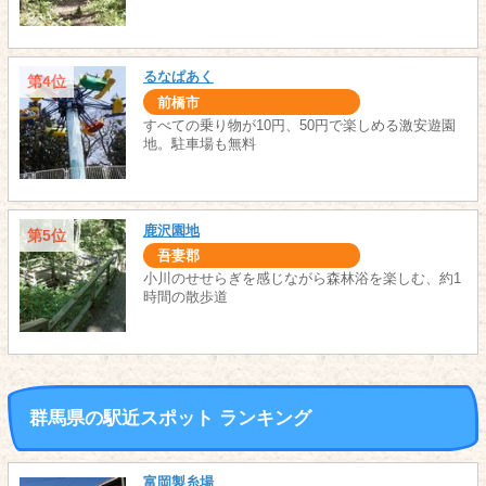
るなぱあく
第4位
前橋市
すべての乗り物が10円、50円で楽しめる激安遊園
地。駐車場も無料
鹿沢園地
第5位
吾妻郡
小川のせせらぎを感じながら森林浴を楽しむ、約1
時間の散歩道
群馬県の駅近スポット ランキング
富岡製糸場