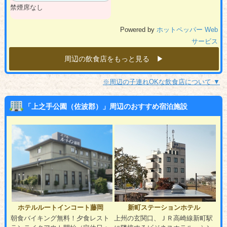
禁煙席なし
Powered by
ホットペッパー Web
サービス
周辺の飲食店をもっと見る ▶︎
※周辺の子連れOKな飲食店について ▼
「上之手公園（佐波郡）」周辺のおすすめ宿泊施設
ホテルルートインコート藤岡
新町ステーションホテル
朝食バイキング無料！夕食レスト
上州の玄関口、ＪＲ高崎線新町駅