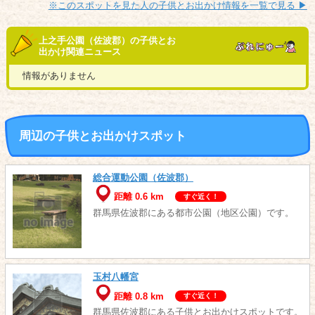
※このスポットを見た人の子供とお出かけ情報を一覧で見る ▶︎
上之手公園（佐波郡）の子供とお
出かけ関連ニュース
情報がありません
周辺の子供とお出かけスポット
総合運動公園（佐波郡）
距離 0.6 km
すぐ近く！
群馬県佐波郡にある都市公園（地区公園）です。
玉村八幡宮
距離 0.8 km
すぐ近く！
群馬県佐波郡にある子供とお出かけスポットです。