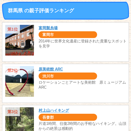
群馬県 の親子評価ランキング
富岡製糸場
第1位
富岡市
2014年に世界文化遺産に登録された貴重なスポット
を見学
原美術館 ARC
第2位
渋川市
ロケーションごとアートな美術館 原ミュージアム
ARC
村上山ハイキング
第3位
吾妻郡
片道1時間、往復2時間のお手軽なハイキング。山頂
からの絶景は感動的