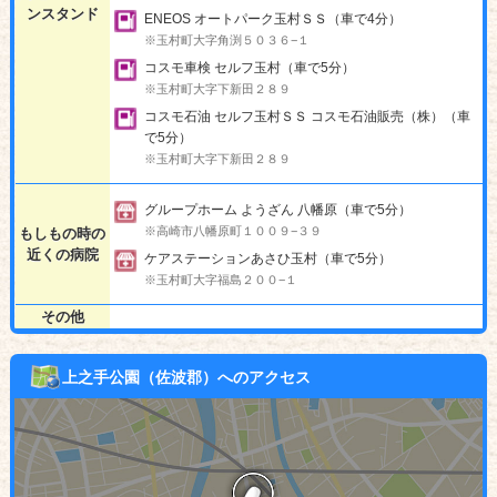
ンスタンド
ENEOS オートパーク玉村ＳＳ（車で4分）
※玉村町大字角渕５０３６−１
コスモ車検 セルフ玉村（車で5分）
※玉村町大字下新田２８９
コスモ石油 セルフ玉村ＳＳ コスモ石油販売（株）（車
で5分）
※玉村町大字下新田２８９
グループホーム ようざん 八幡原（車で5分）
※高崎市八幡原町１００９−３９
もしもの時の
近くの病院
ケアステーションあさひ玉村（車で5分）
※玉村町大字福島２００−１
その他
上之手公園（佐波郡）へのアクセス