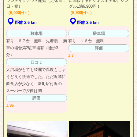
ランテイクアウト開始（定休日：
に隣接するビジネスホテル。シン
日・祝）
グル1泊6,900円！
（6,000円～）
（6,900円～）
距離 2.6 km
距離 2.6 km
駐車場
駐車場
有り ６７台 無料 先着順 満
有り １６台 無料
車の場合第2駐車場有（徒歩3
評価
分）...
3.7
口コミ
大浴場がとても綺麗で温度もちょ
うど良く快適でした。ただ近隣に
飲食店が少なく、新町駅付近の
スーパーで夕飯は調...
評価
3.96