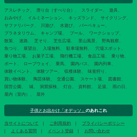
アスレチック
滑り台（すべり台）
スライダー
遊具
おみやげ
イルミネーション
キッズランド
サイクリング
サファリパーク
川遊び
水遊び
バーベキュー
プラネタリウム
キャンプ場
プール
ワークショップ
散策
迷路
芝そり
芝生広場
里山風景
野鳥観察
魚つり
展望台
入場無料
駐車場無料
穴場スポット
乗り物工場
お菓子工場
飛行機工場
食品工場
乗り物
ボート
ロープウェイ
乗馬
園内バス
園内列車
体験イベント
体験ツアー
収穫体験
味覚狩り
買い物体験
陶芸体験
交通公園
スケート場
図書館
国営公園
城
洞窟探検
灯台
資料館
足湯
雨の日
屋内（室内）
屋外
子供とお出かけ「オデッソ」
のあれこれ
当サイトについて
ご利用規約
プライバシーポリシー
よくある質問
イベント登録
お問い合わせ