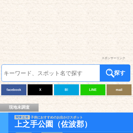
スポンサーリンク
探す
facebook
X
B!
LINE
mail
現地未調査
関東近郊
子供におすすめのお出かけスポット
上之手公園（佐波郡）