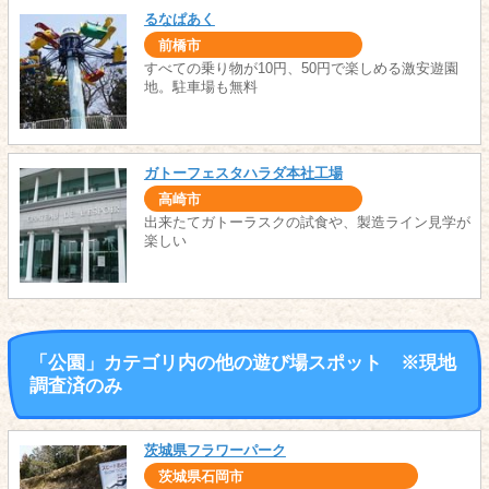
るなぱあく
前橋市
すべての乗り物が10円、50円で楽しめる激安遊園
地。駐車場も無料
ガトーフェスタハラダ本社工場
高崎市
出来たてガトーラスクの試食や、製造ライン見学が
楽しい
「公園」カテゴリ内の他の遊び場スポット ※現地
調査済のみ
茨城県フラワーパーク
茨城県石岡市