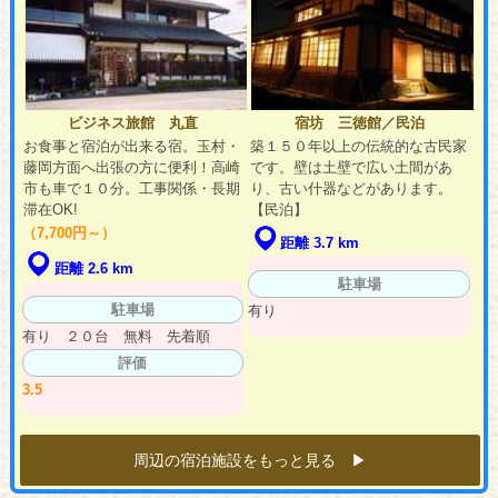
ビジネス旅館 丸直
宿坊 三徳館／民泊
お食事と宿泊が出来る宿。玉村・
築１５０年以上の伝統的な古民家
藤岡方面へ出張の方に便利！高崎
です。壁は土壁で広い土間があ
市も車で１０分。工事関係・長期
り、古い什器などがあります。
滞在OK!
【民泊】
（7,700円～）
距離 3.7 km
距離 2.6 km
駐車場
駐車場
有り
有り ２０台 無料 先着順
評価
3.5
周辺の宿泊施設をもっと見る ▶︎