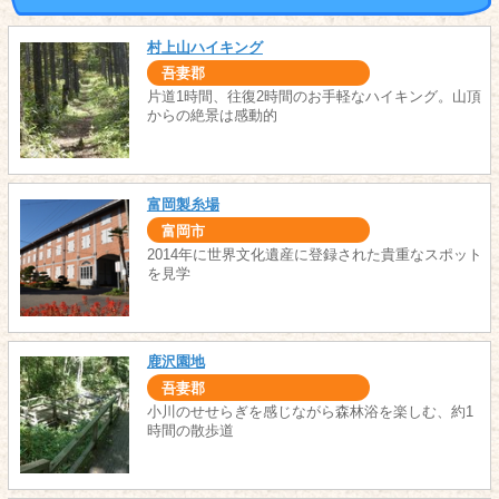
村上山ハイキング
吾妻郡
片道1時間、往復2時間のお手軽なハイキング。山頂
からの絶景は感動的
富岡製糸場
富岡市
2014年に世界文化遺産に登録された貴重なスポット
を見学
鹿沢園地
吾妻郡
小川のせせらぎを感じながら森林浴を楽しむ、約1
時間の散歩道