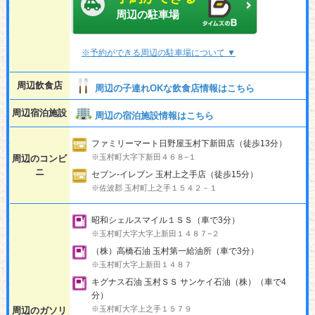
周辺の駐車場
※予約ができる周辺の駐車場について ▼
周辺飲食店
周辺の子連れOKな飲食店情報はこちら
周辺宿泊施設
周辺の宿泊施設情報はこちら
ファミリーマート日野屋玉村下新田店（徒歩13分）
※玉村町大字下新田４６８−１
周辺のコンビ
ニ
セブン-イレブン 玉村上之手店（徒歩15分）
※佐波郡 玉村町上之手１５４２－１
昭和シェルスマイル１ＳＳ（車で3分）
※玉村町大字大字上新田１４８７−２
（株）高橋石油 玉村第一給油所（車で3分）
※玉村町大字上新田１４８７
キグナス石油 玉村ＳＳ サンケイ石油（株）（車で4
分）
※玉村町大字上之手１５７９
周辺のガソリ