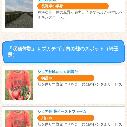
長野県小県郡
爽快な美ヶ原の風景が魅力。子供でも歩きやすいハ
イキングコース。
「収穫体験」サブカテゴリ内の他のスポット（埼玉
県）
シェア畑Masters 朝霞台
朝霞市
畑を借りて野菜作りを楽しむ畑のレンタルサービス
シェア畑 蕨イーストファーム
川口市
畑を借りて野菜作りを楽しむ畑のレンタルサービス