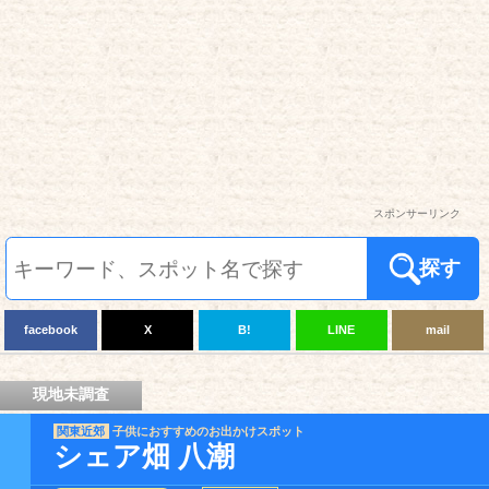
スポンサーリンク
探す
facebook
X
B!
LINE
mail
現地未調査
関東近郊
子供におすすめのお出かけスポット
シェア畑 八潮