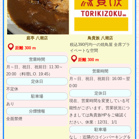
庭亭 八潮店
鳥貴族 八潮店
税込390円均一の焼鳥屋 全席プラ
距離 300 m
イベートな空間
営業時間
距離 300 m
月～日、祝日、祝前日: 11:30～
営業時間
20:00 （料理L.O. 19:45）
月～日、祝日、祝前日: 16:00～翌
定休日
0:00
不定休
定休日
駐車場
現在、営業時間を変更している可
あり
能性がございます。営業状況につ
分煙情報
きましては鳥貴族HPをご確認く
全面禁煙
ださい。休業：12/31、1/1
駐車場
なし ：近隣のコインパーキングを