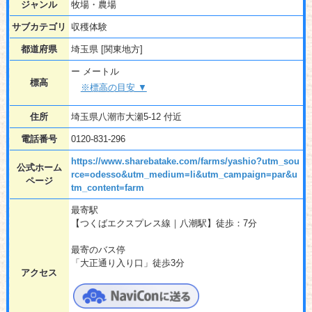
ジャンル
牧場・農場
サブカテゴリ
収穫体験
都道府県
埼玉県 [関東地方]
ー メートル
標高
※標高の目安 ▼
住所
埼玉県八潮市大瀬5-12 付近
電話番号
0120-831-296
https://www.sharebatake.com/farms/yashio?utm_sou
公式ホーム
rce=odesso&utm_medium=li&utm_campaign=par&u
ページ
tm_content=farm
最寄駅
【つくばエクスプレス線｜八潮駅】徒歩：7分
最寄のバス停
「大正通り入り口」徒歩3分
アクセス