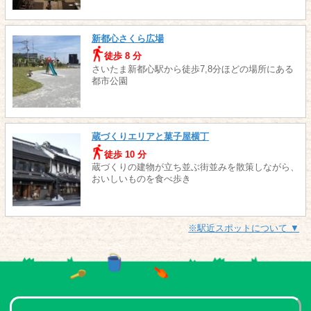
新都心さくら広場
徒歩 8 分
さいたま新都心駅から徒歩7,8分ほどの場所にある
都市公園
蔵づくりエリアと菓子屋横丁
徒歩 10 分
蔵づくりの建物が立ち並ぶ街並みを散策しながら、
おいしいものを食べ歩き
※駅近スポットについて ▼