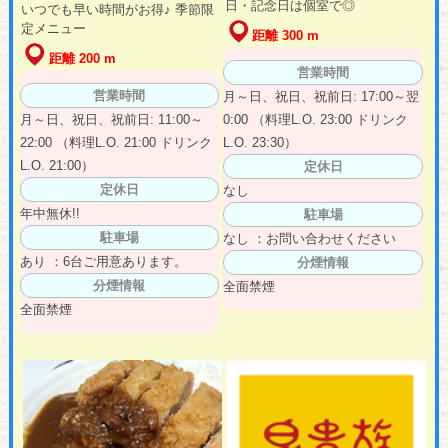
日・記念日は個室で◎
いつでも早い時間がお得♪ 季節限
定メニュー
距離 300 m
距離 200 m
営業時間
営業時間
月～日、祝日、祝前日: 17:00～翌
月～日、祝日、祝前日: 11:00～
0:00 （料理L.O. 23:00 ドリンク
22:00 （料理L.O. 21:00 ドリンク
L.O. 23:30）
L.O. 21:00）
定休日
定休日
なし
年中無休!!
駐車場
駐車場
なし ：お問い合わせください
あり ：6台ご用意あります。
分煙情報
分煙情報
全面禁煙
全面禁煙