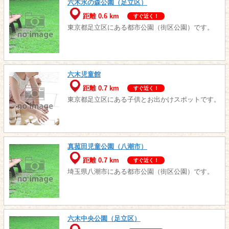
六木水の森公園（足立区）
距離 0.6 km
すぐ近く！
東京都足立区にある都市公園（街区公園）です。
六木児童館
距離 0.7 km
すぐ近く！
東京都足立区にある子供とお出かけスポットです。
真菰田児童公園（八潮市）
距離 0.7 km
すぐ近く！
埼玉県八潮市にある都市公園（街区公園）です。
六木中央公園（足立区）