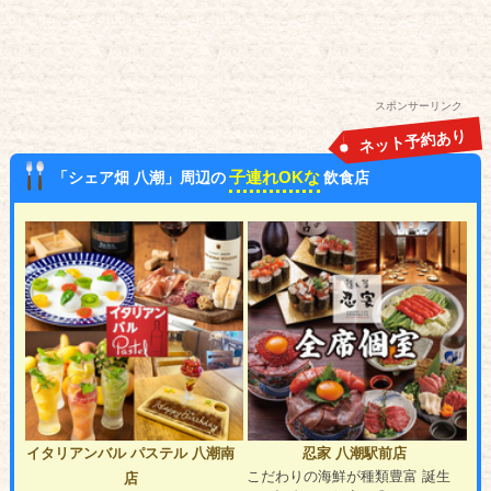
スポンサーリンク
ネット予約あり
子連れOKな
「シェア畑 八潮」周辺の
飲食店
イタリアンバル パステル 八潮南
忍家 八潮駅前店
こだわりの海鮮が種類豊富 誕生
店