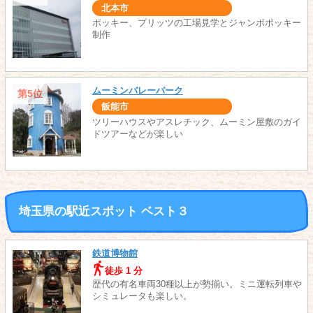
北本市
ポッキー、プリッツの工場見学とジャンボポッキー
制作
ムーミンバレーパーク
第5位
飯能市
ツリーハウスやアスレチック、ムーミン屋敷のガイ
ドツアーなどが楽しい
埼玉県の駅近スポット ベスト３
鉄道博物館
徒歩 1 分
歴代の有名車両30種以上が勢揃い。ミニ運転列車や
シミュレータも楽しい。