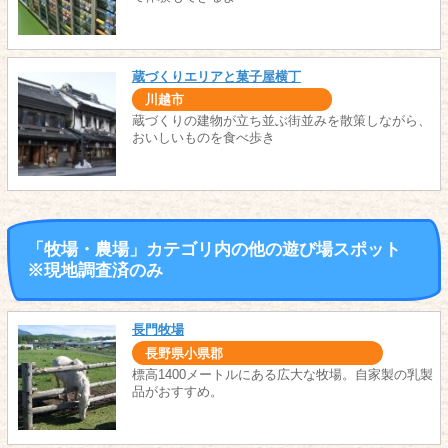
蔵づくりエリアと菓子屋横丁
川越市
蔵づくりの建物が立ち並ぶ街並みを散策しながら、
おいしいものを食べ歩き
「牧場・農場」カテゴリ内の他の遊び場スポット
※現地調査済のみ
長門牧場
長野県小県郡
標高1400メートルにある広大な牧場。自家製の乳製
品がおすすめ。