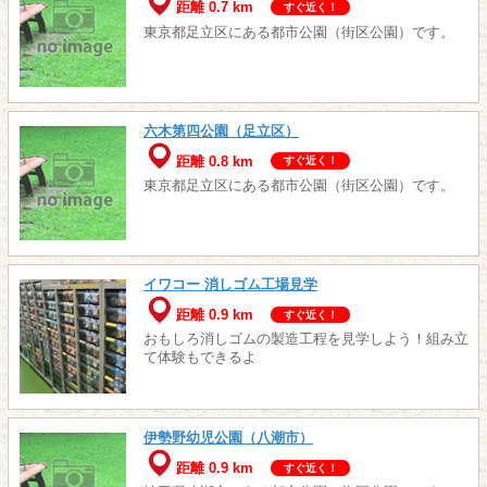
距離 0.7 km
すぐ近く！
東京都足立区にある都市公園（街区公園）です。
六木第四公園（足立区）
距離 0.8 km
すぐ近く！
東京都足立区にある都市公園（街区公園）です。
イワコー 消しゴム工場見学
距離 0.9 km
すぐ近く！
おもしろ消しゴムの製造工程を見学しよう！組み立
て体験もできるよ
伊勢野幼児公園（八潮市）
距離 0.9 km
すぐ近く！