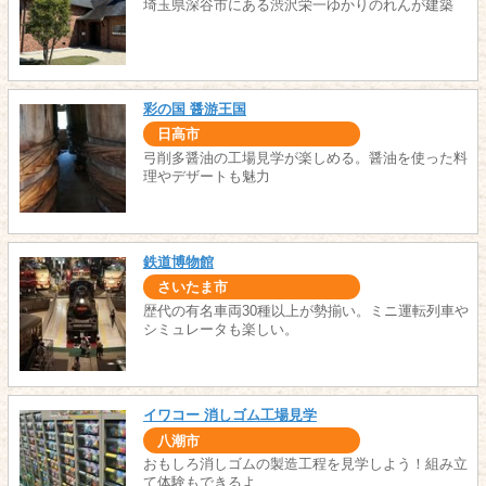
埼玉県深谷市にある渋沢栄一ゆかりのれんが建築
彩の国 醤游王国
日高市
弓削多醤油の工場見学が楽しめる。醤油を使った料
理やデザートも魅力
鉄道博物館
さいたま市
歴代の有名車両30種以上が勢揃い。ミニ運転列車や
シミュレータも楽しい。
イワコー 消しゴム工場見学
八潮市
おもしろ消しゴムの製造工程を見学しよう！組み立
て体験もできるよ