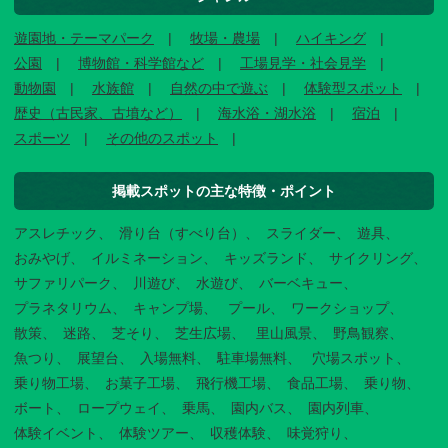
遊園地・テーマパーク
牧場・農場
ハイキング
公園
博物館・科学館など
工場見学・社会見学
動物園
水族館
自然の中で遊ぶ
体験型スポット
歴史（古民家、古墳など）
海水浴・湖水浴
宿泊
スポーツ
その他のスポット
掲載スポットの主な特徴・ポイント
アスレチック
滑り台（すべり台）
スライダー
遊具
おみやげ
イルミネーション
キッズランド
サイクリング
サファリパーク
川遊び
水遊び
バーベキュー
プラネタリウム
キャンプ場
プール
ワークショップ
散策
迷路
芝そり
芝生広場
里山風景
野鳥観察
魚つり
展望台
入場無料
駐車場無料
穴場スポット
乗り物工場
お菓子工場
飛行機工場
食品工場
乗り物
ボート
ロープウェイ
乗馬
園内バス
園内列車
体験イベント
体験ツアー
収穫体験
味覚狩り