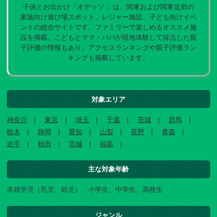
子供とお出かけ「オデッソ 」は、関東および関東近郊の
家族向け遊び場スポット、レジャー施設、子ども向けイベ
ントの総合サイトです。ファミリーで楽しめるオススメ施
設を掲載。こどもとママ・パパが現地体験して採点した親
子評価の情報もあり。アクセスランキングや親子評価ラン
キングも掲載しています。
対象エリア
神奈川
東京
埼玉
千葉
茨城
群馬
栃木
静岡
愛知
山梨
長野
青森
岩手
秋田
宮城
福島
主な対象年齢
未就学児（乳児、幼児）、小学生、中学生、高校生
ジャンル