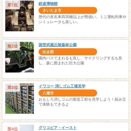
鉄道博物館
第1位
さいたま市
歴代の有名車両30種以上が勢揃い。ミニ運転列車や
シミュレータも楽しい。
国営武蔵丘陵森林公園
第2位
比企郡
園内バスでまわるも良し、サイクリングするも良
し、森に囲まれた巨大公園
イワコー 消しゴム工場見学
第3位
八潮市
おもしろ消しゴムの製造工程を見学しよう！組み立
て体験もできるよ
グリコピア・イースト
第4位