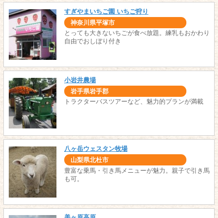
すぎやまいちご園 いちご狩り
神奈川県平塚市
とっても大きないちごが食べ放題。練乳もおかわり
自由でおしぼり付き
小岩井農場
岩手県岩手郡
トラクターバスツアーなど、魅力的プランが満載
八ヶ岳ウェスタン牧場
山梨県北杜市
豊富な乗馬・引き馬メニューが魅力。親子で引き馬
も可。
美ヶ原高原