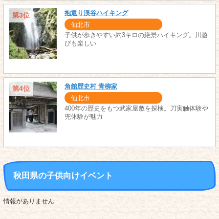
抱返り渓谷ハイキング
第3位
仙北市
子供が歩きやすい約3キロの絶景ハイキング。川遊
びも楽しい
角館歴史村 青柳家
第4位
仙北市
400年の歴史をもつ武家屋敷を探検。刀実触体験や
兜体験が魅力
秋田県の子供向けイベント
情報がありません