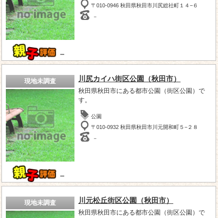
〒010-0946 秋田県秋田市川尻総社町１４−６
－
－
川尻カイハ街区公園（秋田市）
現地未調査
秋田県秋田市にある都市公園（街区公園）で
す。
公園
〒010-0932 秋田県秋田市川元開和町５−２８
－
－
川元松丘街区公園（秋田市）
現地未調査
秋田県秋田市にある都市公園（街区公園）で