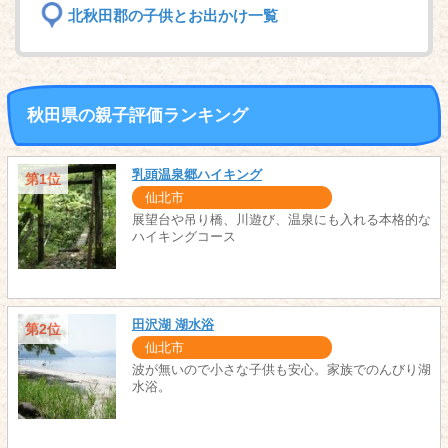
北秋田郡の子供とお出かけ一覧
秋田県の親子評価ランキング
乳頭温泉郷ハイキング
第1位
仙北市
展望台や吊り橋、川遊び、温泉にも入れる本格的な
ハイキングコース
田沢湖 湖水浴
第2位
仙北市
波が無いので小さな子供も安心。家族でのんびり湖
水浴。