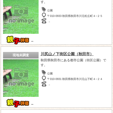
す。
公園
〒010-0933 秋田県秋田市川元松丘町４−２５
－
－
川尻山ノ下街区公園（秋田市）
現地未調査
秋田県秋田市にある都市公園（街区公園）で
す。
公園
〒010-0931 秋田県秋田市川元山下町４−２４
－
－