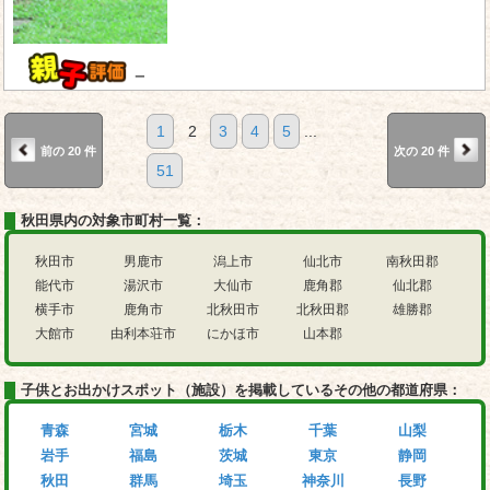
－
1
2
3
4
5
...
前の 20 件
次の 20 件
51
秋田県内の対象市町村一覧：
秋田市
男鹿市
潟上市
仙北市
南秋田郡
能代市
湯沢市
大仙市
鹿角郡
仙北郡
横手市
鹿角市
北秋田市
北秋田郡
雄勝郡
大館市
由利本荘市
にかほ市
山本郡
子供とお出かけスポット（施設）を掲載しているその他の都道府県：
青森
宮城
栃木
千葉
山梨
岩手
福島
茨城
東京
静岡
秋田
群馬
埼玉
神奈川
長野