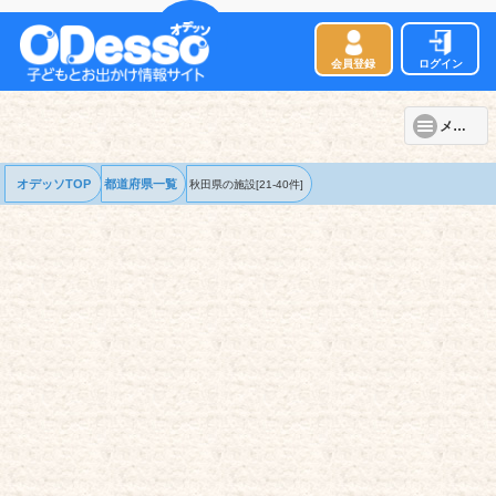
会員登録
ログイン
メニュー
オデッソTOP
都道府県一覧
秋田県の
施設
[21-40件]