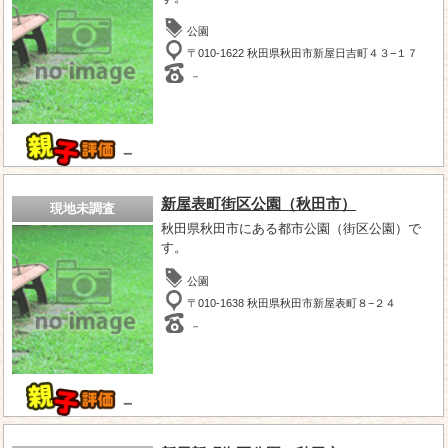
公園
〒010-1622 秋田県秋田市新屋日吉町４３−１７
－
－
新屋表町街区公園（秋田市）
現地未調査
秋田県秋田市にある都市公園（街区公園）で
す。
公園
〒010-1638 秋田県秋田市新屋表町８−２４
－
－