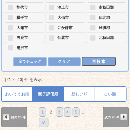
能代市
潟上市
南秋田郡
横手市
大仙市
仙北郡
大館市
にかほ市
雄勝郡
男鹿市
仙北市
北秋田郡
湯沢市
再検索
全てチェック
クリア
[21 ～ 40] 件 を表示
あいうえお順
親子評価順
新しい順
古い順
1
2
3
4
5
...
前の 20 件
次の 20 件
51