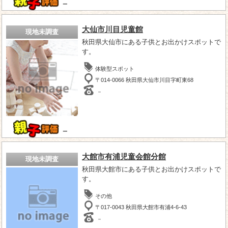
－
大仙市川目児童館
現地未調査
秋田県大仙市にある子供とお出かけスポットで
す。
体験型スポット
〒014-0066 秋田県大仙市川目字町東68
－
－
大館市有浦児童会館分館
現地未調査
秋田県大館市にある子供とお出かけスポットで
す。
その他
〒017-0043 秋田県大館市有浦4-6-43
－