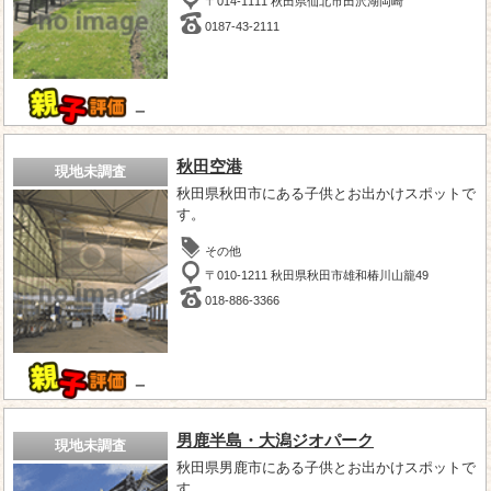
〒014-1111 秋田県仙北市田沢湖岡崎
0187-43-2111
－
秋田空港
現地未調査
秋田県秋田市にある子供とお出かけスポットで
す。
その他
〒010-1211 秋田県秋田市雄和椿川山籠49
018-886-3366
－
男鹿半島・大潟ジオパーク
現地未調査
秋田県男鹿市にある子供とお出かけスポットで
す。