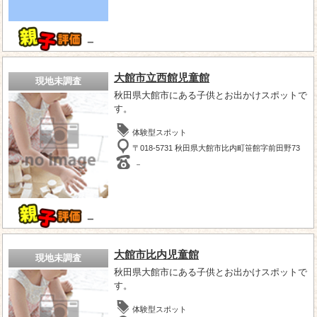
－
大館市立西館児童館
現地未調査
秋田県大館市にある子供とお出かけスポットで
す。
体験型スポット
〒018-5731 秋田県大館市比内町笹館字前田野73
－
－
大館市比内児童館
現地未調査
秋田県大館市にある子供とお出かけスポットで
す。
体験型スポット