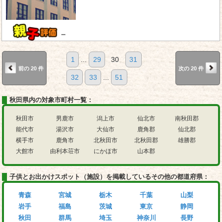
－
1
...
29
30
31
前の 20 件
次の 20 件
32
33
...
51
秋田県内の対象市町村一覧：
秋田市
男鹿市
潟上市
仙北市
南秋田郡
能代市
湯沢市
大仙市
鹿角郡
仙北郡
横手市
鹿角市
北秋田市
北秋田郡
雄勝郡
大館市
由利本荘市
にかほ市
山本郡
子供とお出かけスポット（施設）を掲載しているその他の都道府県：
青森
宮城
栃木
千葉
山梨
岩手
福島
茨城
東京
静岡
秋田
群馬
埼玉
神奈川
長野