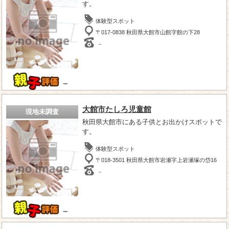
す。
体験型スポット
〒017-0838 秋田県大館市山館字館の下28
－
－
大館市たしろ児童館
現地未調査
秋田県大館市にある子供とお出かけスポットで
す。
体験型スポット
〒018-3501 秋田県大館市岩瀬字上岩瀬塚の岱16
－
－