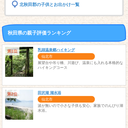
北秋田郡の子供とお出かけ一覧
秋田県の親子評価ランキング
乳頭温泉郷ハイキング
第1位
仙北市
展望台や吊り橋、川遊び、温泉にも入れる本格的な
ハイキングコース
田沢湖 湖水浴
第2位
仙北市
波が無いので小さな子供も安心。家族でのんびり湖
水浴。