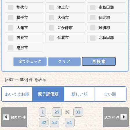
能代市
潟上市
南秋田郡
横手市
大仙市
仙北郡
大館市
にかほ市
雄勝郡
男鹿市
仙北市
北秋田郡
湯沢市
再検索
全てチェック
クリア
[581 ～ 600] 件 を表示
あいうえお順
親子評価順
新しい順
古い順
1
...
29
30
31
前の 20 件
次の 20 件
32
33
...
51