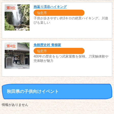
抱返り渓谷ハイキング
第3位
仙北市
子供が歩きやすい約3キロの絶景ハイキング。川遊
びも楽しい
角館歴史村 青柳家
第4位
仙北市
400年の歴史をもつ武家屋敷を探検。刀実触体験や
兜体験が魅力
秋田県の子供向けイベント
情報がありません