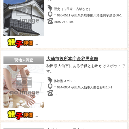
歴史（古民家・古墳など）
〒010-0511 秋田県男鹿市船川港船川字泉台66-1
0185-24-9104
－
大仙市役所本庁金谷児童館
現地未調査
秋田県大仙市にある子供とお出かけスポットで
す。
体験型スポット
〒014-0054 秋田県大仙市大曲金谷町18-1
－
－