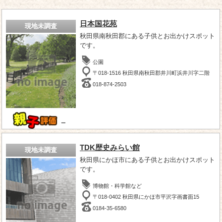
日本国花苑
現地未調査
秋田県南秋田郡にある子供とお出かけスポット
です。
公園
〒018-1516 秋田県南秋田郡井川町浜井川字二階
018-874-2503
－
TDK歴史みらい館
現地未調査
秋田県にかほ市にある子供とお出かけスポット
です。
博物館・科学館など
〒018-0402 秋田県にかほ市平沢字画書面15
0184-35-6580