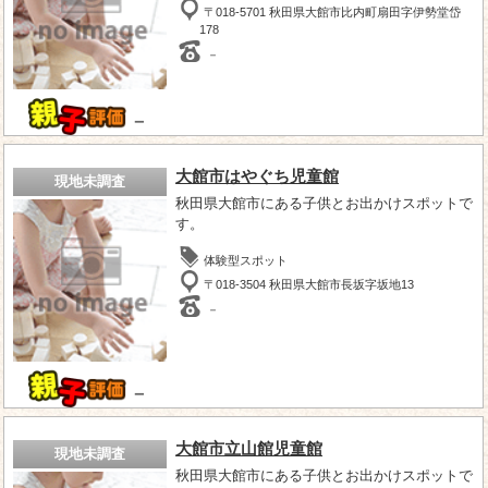
〒018-5701 秋田県大館市比内町扇田字伊勢堂岱
178
－
－
大館市はやぐち児童館
現地未調査
秋田県大館市にある子供とお出かけスポットで
す。
体験型スポット
〒018-3504 秋田県大館市長坂字坂地13
－
－
大館市立山館児童館
現地未調査
秋田県大館市にある子供とお出かけスポットで