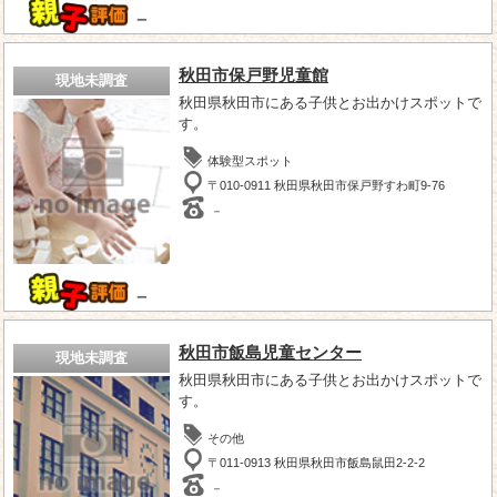
－
秋田市保戸野児童館
現地未調査
秋田県秋田市にある子供とお出かけスポットで
す。
体験型スポット
〒010-0911 秋田県秋田市保戸野すわ町9-76
－
－
秋田市飯島児童センター
現地未調査
秋田県秋田市にある子供とお出かけスポットで
す。
その他
〒011-0913 秋田県秋田市飯島鼠田2-2-2
－