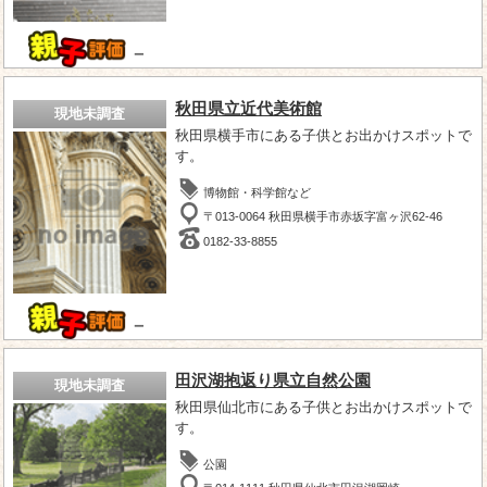
－
秋田県立近代美術館
現地未調査
秋田県横手市にある子供とお出かけスポットで
す。
博物館・科学館など
〒013-0064 秋田県横手市赤坂字富ヶ沢62-46
0182-33-8855
－
田沢湖抱返り県立自然公園
現地未調査
秋田県仙北市にある子供とお出かけスポットで
す。
公園