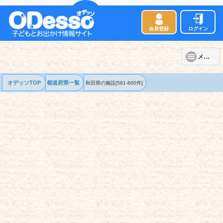
会員登録
ログイン
メニュー
オデッソTOP
都道府県一覧
秋田県の
施設
[581-600件]