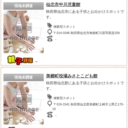
仙北市中川児童館
現地未調査
秋田県仙北市にある子供とお出かけスポットで
す。
体験型スポット
〒014-0346 秋田県仙北市角館町川原羽黒堂259
－
－
美郷町役場みさとこども館
現地未調査
秋田県仙北郡にある子供とお出かけスポットで
す。
体験型スポット
〒019-1541 秋田県仙北郡美郷町土崎字上野乙170-
10
－