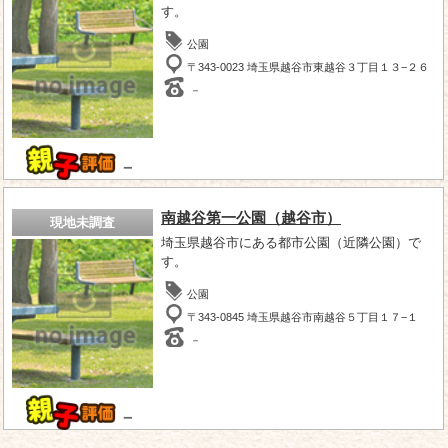
す。
公園
〒343-0023 埼玉県越谷市東越谷３丁目１３−２６
－
－
南越谷第一公園（越谷市）
現地未調査
埼玉県越谷市にある都市公園（近隣公園）で
す。
公園
〒343-0845 埼玉県越谷市南越谷５丁目１７−１
－
－