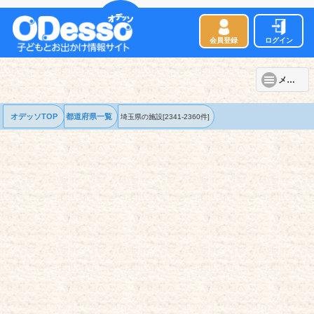
会員登録
ログイン
メニュー
オデッソTOP
都道府県一覧
埼玉県の
施設
[2341-2360件]