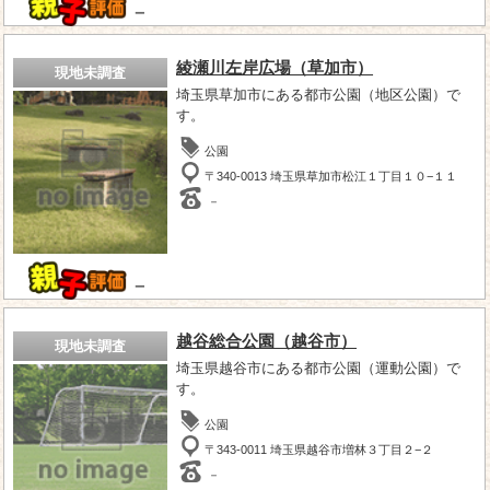
－
綾瀬川左岸広場（草加市）
現地未調査
埼玉県草加市にある都市公園（地区公園）で
す。
公園
〒340-0013 埼玉県草加市松江１丁目１０−１１
－
－
越谷総合公園（越谷市）
現地未調査
埼玉県越谷市にある都市公園（運動公園）で
す。
公園
〒343-0011 埼玉県越谷市増林３丁目２−２
－