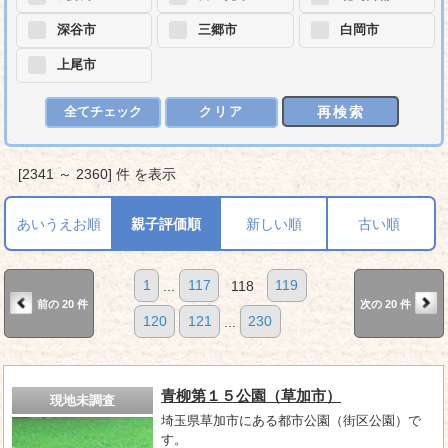
深谷市
三郷市
白岡市
上尾市
再検索
全てチェック
クリア
[2341 ～ 2360] 件 を表示
あいうえお順
親子評価順
新しい順
古い順
1
...
117
118
119
前の 20 件
次の 20 件
120
121
...
230
青柳第１５公園（草加市）
現地未調査
埼玉県草加市にある都市公園（街区公園）で
す。