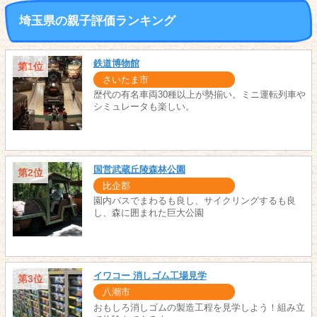
埼玉県の親子評価ランキング
鉄道博物館
第1位
さいたま市
歴代の有名車両30種以上が勢揃い。ミニ運転列車や
シミュレータも楽しい。
国営武蔵丘陵森林公園
第2位
比企郡
園内バスでまわるも良し、サイクリングするも良
し、森に囲まれた巨大公園
イワコー 消しゴム工場見学
第3位
八潮市
おもしろ消しゴムの製造工程を見学しよう！組み立