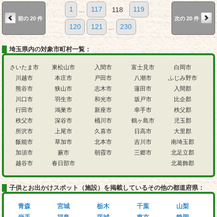
1
...
117
118
119
前の 20 件
次の 20 件
120
121
...
230
埼玉県内の対象市町村一覧：
さいたま市
東松山市
入間市
富士見市
白岡市
川越市
本庄市
戸田市
八潮市
ふじみ野市
熊谷市
狭山市
志木市
蓮田市
入間郡
川口市
羽生市
和光市
坂戸市
比企郡
行田市
鴻巣市
新座市
幸手市
秩父郡
秩父市
深谷市
桶川市
鶴ヶ島市
児玉郡
所沢市
上尾市
久喜市
日高市
大里郡
飯能市
草加市
北本市
吉川市
南埼玉郡
加須市
蕨市
朝霞市
三郷市
北足立郡
越谷市
春日部市
北葛飾郡
子供とお出かけスポット（施設）を掲載しているその他の都道府県：
青森
宮城
栃木
千葉
山梨