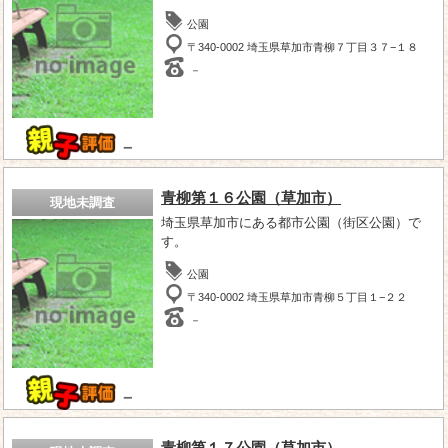
公園
〒340-0002 埼玉県草加市青柳７丁目３７−１８
－
－
青柳第１６公園（草加市）
現地未調査
埼玉県草加市にある都市公園（街区公園）で
す。
公園
〒340-0002 埼玉県草加市青柳５丁目１−２２
－
－
青柳第１７公園（草加市）