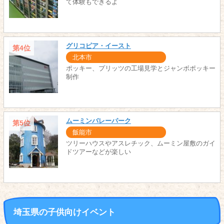
て体験もできるよ
グリコピア・イースト
第4位
北本市
ポッキー、プリッツの工場見学とジャンボポッキー
制作
ムーミンバレーパーク
第5位
飯能市
ツリーハウスやアスレチック、ムーミン屋敷のガイ
ドツアーなどが楽しい
埼玉県の子供向けイベント