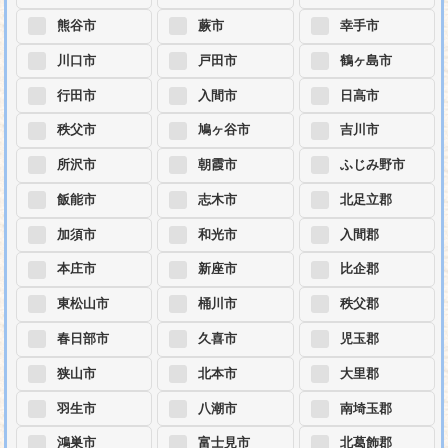
熊谷市
蕨市
幸手市
川口市
戸田市
鶴ヶ島市
行田市
入間市
日高市
秩父市
鳩ヶ谷市
吉川市
所沢市
朝霞市
ふじみ野市
飯能市
志木市
北足立郡
加須市
和光市
入間郡
本庄市
新座市
比企郡
東松山市
桶川市
秩父郡
春日部市
久喜市
児玉郡
狭山市
北本市
大里郡
羽生市
八潮市
南埼玉郡
鴻巣市
富士見市
北葛飾郡