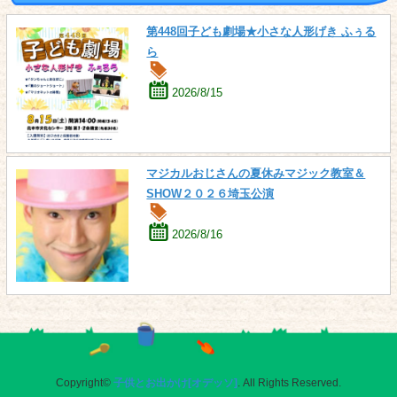
第448回子ども劇場★小さな人形げき ふぅる
ら
2026/8/15
マジカルおじさんの夏休みマジック教室＆
SHOW２０２６埼玉公演
2026/8/16
Copyright©
子供とお出かけ[オデッソ]
. All Rights Reserved.