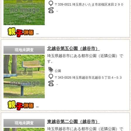
〒339-0021 埼玉県さいたま市岩槻区末田２９０
－
－
北越谷第五公園（越谷市）
現地未調査
埼玉県越谷市にある都市公園（近隣公園）で
す。
公園
〒343-0026 埼玉県越谷市北越谷５丁目４−５３
－
－
東越谷第二公園（越谷市）
現地未調査
埼玉県越谷市にある都市公園（近隣公園）で