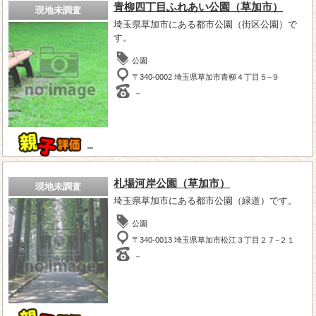
青柳四丁目ふれあい公園（草加市）
現地未調査
埼玉県草加市にある都市公園（街区公園）で
す。
公園
〒340-0002 埼玉県草加市青柳４丁目５−９
－
－
札場河岸公園（草加市）
現地未調査
埼玉県草加市にある都市公園（緑道）です。
公園
〒340-0013 埼玉県草加市松江３丁目２７−２１
－