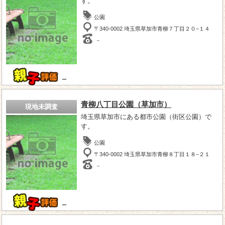
す。
公園
〒340-0002 埼玉県草加市青柳７丁目２０−１４
－
－
青柳八丁目公園（草加市）
現地未調査
埼玉県草加市にある都市公園（街区公園）で
す。
公園
〒340-0002 埼玉県草加市青柳８丁目１８−２１
－
－