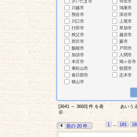
さいたま市
羽生市
川越市
鴻巣市
熊谷市
深谷市
川口市
上尾市
行田市
草加市
秩父市
越谷市
所沢市
蕨市
飯能市
戸田市
加須市
入間市
本庄市
鳩ヶ谷市
東松山市
朝霞市
春日部市
志木市
狭山市
[3641 ～ 3660] 件 を表
あいう
示
1
...
181
18
前の 20 件