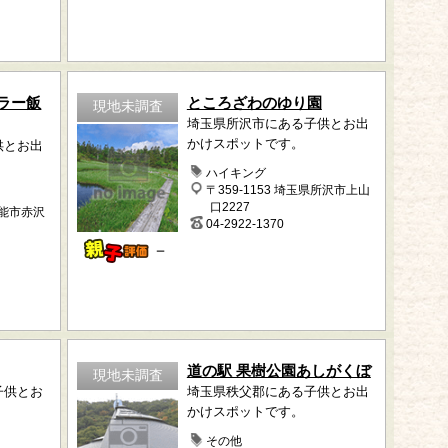
ラー飯
ところざわのゆり園
現地未調査
埼玉県所沢市にある子供とお出
かけスポットです。
供とお出
ハイキング
〒359-1153 埼玉県所沢市上山
口2227
飯能市赤沢
04-2922-1370
－
道の駅 果樹公園あしがくぼ
現地未調査
子供とお
埼玉県秩父郡にある子供とお出
かけスポットです。
その他