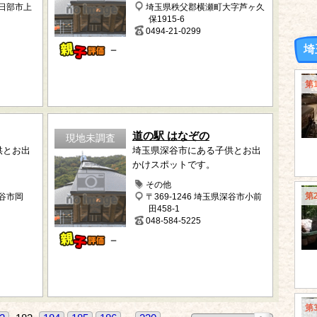
春日部市上
埼玉県秩父郡横瀬町大字芦ヶ久
保1915-6
0494-21-0299
－
埼
第
道の駅 はなぞの
現地未調査
供とお出
埼玉県深谷市にある子供とお出
かけスポットです。
その他
第
深谷市岡
〒369-1246 埼玉県深谷市小前
田458-1
048-584-5225
－
第