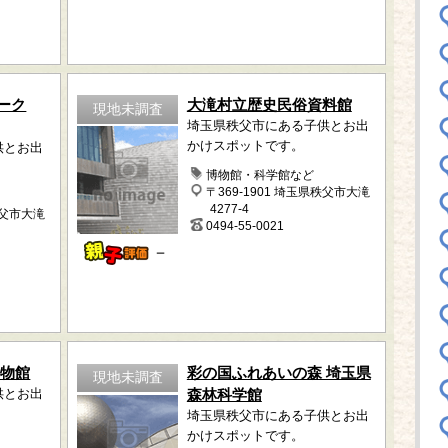
ーク
大滝村立歴史民俗資料館
現地未調査
埼玉県秩父市にある子供とお出
かけスポットです。
供とお出
博物館・科学館など
〒369-1901 埼玉県秩父市大滝
4277-4
秩父市大滝
0494-55-0021
－
博物館
彩の国ふれあいの森 埼玉県
現地未調査
供とお出
森林科学館
埼玉県秩父市にある子供とお出
かけスポットです。