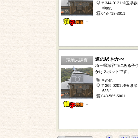
〒344-0121 埼玉県
柳995
048-718-3011
－
道の駅 おかべ
現地未調査
埼玉県深谷市にある子
かけスポットです。
その他
〒369-0201 埼玉県
688-1
048-585-5001
－