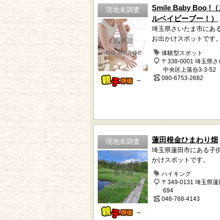
Smile Baby Boo 
現地未調査
ルベイビーブー！）
埼玉県さいたま市にあ
お出かけスポットです
体験型スポット
〒338-0001 埼玉県
中央区上落合3-3-52
080-6753-2682
－
蓮田根金ひまわり畑
現地未調査
埼玉県蓮田市にある子
かけスポットです。
ハイキング
〒349-0131 埼玉県
694
048-768-4143
－