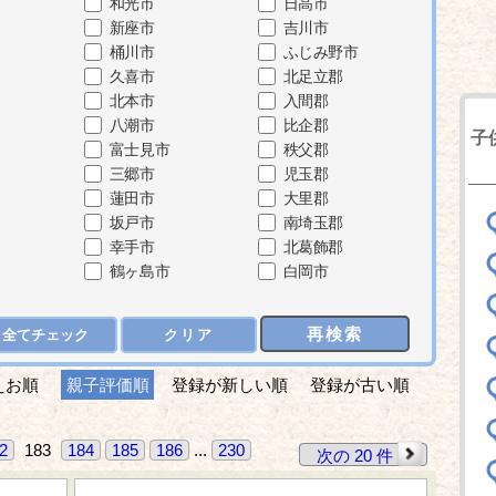
和光市
日高市
新座市
吉川市
桶川市
ふじみ野市
久喜市
北足立郡
北本市
入間郡
八潮市
比企郡
子
富士見市
秩父郡
三郷市
児玉郡
蓮田市
大里郡
坂戸市
南埼玉郡
幸手市
北葛飾郡
鶴ヶ島市
白岡市
再検索
全てチェック
クリア
えお順
親子評価順
登録が新しい順
登録が古い順
2
183
184
185
186
...
230
次の 20 件