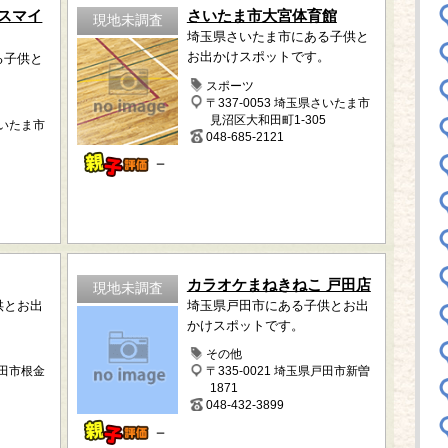
!（スマイ
さいたま市大宮体育館
現地未調査
埼玉県さいたま市にある子供と
お出かけスポットです。
る子供と
。
スポーツ
〒337-0053 埼玉県さいたま市
見沼区大和田町1-305
さいたま市
048-685-2121
－
カラオケまねきねこ 戸田店
現地未調査
供とお出
埼玉県戸田市にある子供とお出
かけスポットです。
その他
蓮田市根金
〒335-0021 埼玉県戸田市新曽
1871
048-432-3899
－