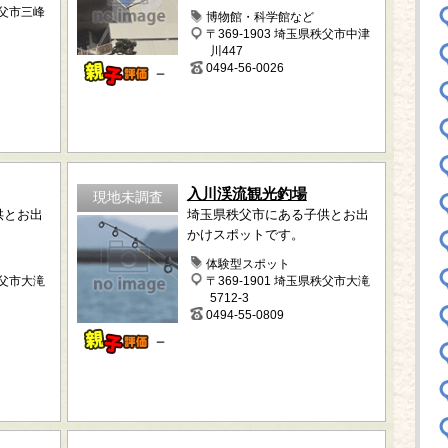
秩父市三峰
博物館・科学館など
〒369-1903 埼玉県秩父市中津
川447
0494-56-0026
－
入川渓流観光釣場
現地未調査
供とお出
埼玉県秩父市にある子供とお出
かけスポットです。
体験型スポット
秩父市大滝
〒369-1901 埼玉県秩父市大滝
5712-3
0494-55-0809
－