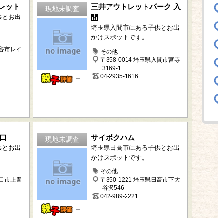
レット
三井アウトレットパーク 入
現地未調査
供とお出
間
埼玉県入間市にある子供とお出
かけスポットです。
越谷市レイ
その他
〒358-0014 埼玉県入間市宮寺
3169-1
04-2935-1616
－
川口
サイボクハム
現地未調査
供とお出
埼玉県日高市にある子供とお出
かけスポットです。
その他
川口市上青
〒350-1221 埼玉県日高市下大
谷沢546
042-989-2221
－