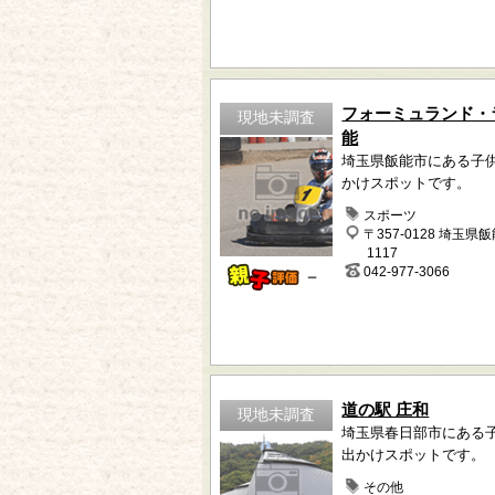
フォーミュランド・
現地未調査
能
埼玉県飯能市にある子
かけスポットです。
スポーツ
〒357-0128 埼玉県
1117
042-977-3066
－
道の駅 庄和
現地未調査
埼玉県春日部市にある
出かけスポットです。
その他