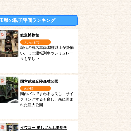
玉県の親子評価ランキング
1位
鉄道博物館
さいたま市
歴代の有名車両30種以上が勢揃
い。ミニ運転列車やシミュレー
タも楽しい。
2位
国営武蔵丘陵森林公園
比企郡
園内バスでまわるも良し、サイ
クリングするも良し、森に囲ま
れた巨大公園
3位
イワコー 消しゴム工場見学