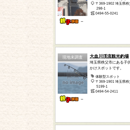
〒369-1902 埼玉県
298-1
0494-55-0241
－
大血川渓流観光釣場
現地未調査
埼玉県秩父市にある子
かけスポットです。
体験型スポット
〒369-1901 埼玉県
5199-1
0494-54-2411
－