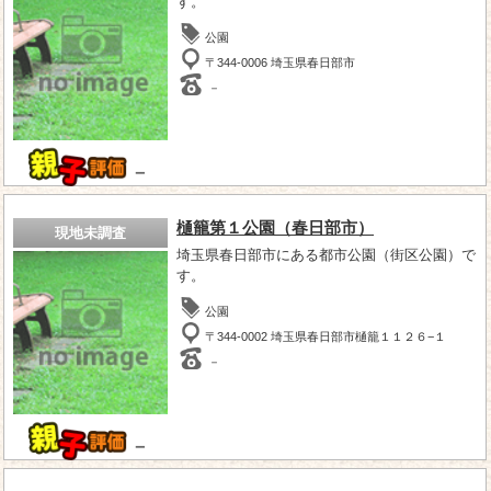
す。
公園
〒344-0006 埼玉県春日部市
－
－
樋籠第１公園（春日部市）
現地未調査
埼玉県春日部市にある都市公園（街区公園）で
す。
公園
〒344-0002 埼玉県春日部市樋籠１１２６−１
－
－