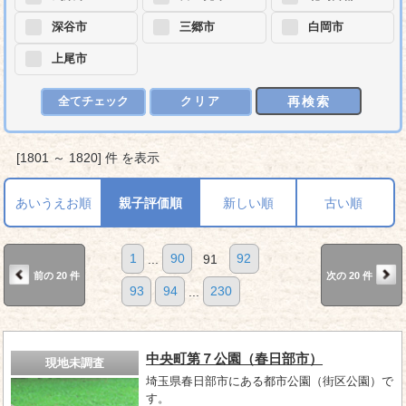
深谷市
三郷市
白岡市
上尾市
再検索
全てチェック
クリア
[1801 ～ 1820] 件 を表示
あいうえお順
親子評価順
新しい順
古い順
1
...
90
91
92
前の 20 件
次の 20 件
93
94
...
230
中央町第７公園（春日部市）
現地未調査
埼玉県春日部市にある都市公園（街区公園）で
す。