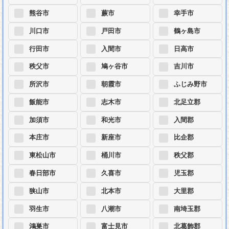
熊谷市
蕨市
幸手市
川口市
戸田市
鶴ヶ島市
行田市
入間市
日高市
秩父市
鳩ヶ谷市
吉川市
所沢市
朝霞市
ふじみ野市
飯能市
志木市
北足立郡
加須市
和光市
入間郡
本庄市
新座市
比企郡
東松山市
桶川市
秩父郡
春日部市
久喜市
児玉郡
狭山市
北本市
大里郡
羽生市
八潮市
南埼玉郡
鴻巣市
富士見市
北葛飾郡