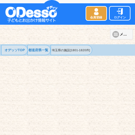
会員登録
ログイン
メニュー
オデッソTOP
都道府県一覧
埼玉県の
施設
[1801-1820件]