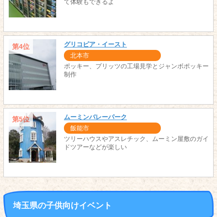
て体験もできるよ
グリコピア・イースト
第4位
北本市
ポッキー、プリッツの工場見学とジャンボポッキー
制作
ムーミンバレーパーク
第5位
飯能市
ツリーハウスやアスレチック、ムーミン屋敷のガイ
ドツアーなどが楽しい
埼玉県の子供向けイベント