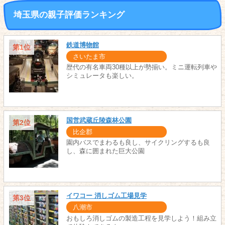
埼玉県の親子評価ランキング
鉄道博物館
第1位
さいたま市
歴代の有名車両30種以上が勢揃い。ミニ運転列車や
シミュレータも楽しい。
国営武蔵丘陵森林公園
第2位
比企郡
園内バスでまわるも良し、サイクリングするも良
し、森に囲まれた巨大公園
イワコー 消しゴム工場見学
第3位
八潮市
おもしろ消しゴムの製造工程を見学しよう！組み立