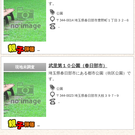
す。
公園
〒344-0014 埼玉県春日部市豊野町１丁目３２−６
－
－
武里第１０公園（春日部市）
現地未調査
埼玉県春日部市にある都市公園（街区公園）で
す。
公園
〒344-0023 埼玉県春日部市大枝３９７−９
－
－