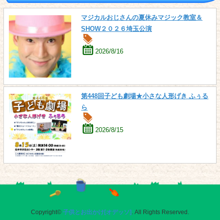
マジカルおじさんの夏休みマジック教室＆
SHOW２０２６埼玉公演
2026/8/16
第448回子ども劇場★小さな人形げき ふぅる
ら
2026/8/15
Copyright©
子供とお出かけ[オデッソ]
. All Rights Reserved.