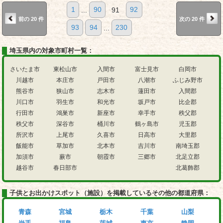
1
...
90
91
92
前の 20 件
次の 20 件
93
94
...
230
埼玉県内の対象市町村一覧：
さいたま市
東松山市
入間市
富士見市
白岡市
川越市
本庄市
戸田市
八潮市
ふじみ野市
熊谷市
狭山市
志木市
蓮田市
入間郡
川口市
羽生市
和光市
坂戸市
比企郡
行田市
鴻巣市
新座市
幸手市
秩父郡
秩父市
深谷市
桶川市
鶴ヶ島市
児玉郡
所沢市
上尾市
久喜市
日高市
大里郡
飯能市
草加市
北本市
吉川市
南埼玉郡
加須市
蕨市
朝霞市
三郷市
北足立郡
越谷市
春日部市
北葛飾郡
子供とお出かけスポット（施設）を掲載しているその他の都道府県：
青森
宮城
栃木
千葉
山梨