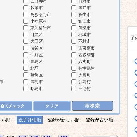
国分寺市
日野市
多摩市
国立市
あきる野市
福生市
小笠原村
狛江市
東久留米市
清瀬市
目黒区
稲城市
子
大田区
羽村市
渋谷区
西東京市
中野区
西多摩郡
豊島区
八丈町
北区
神津島村
葛飾区
大島町
市
青梅市
新島村
昭島市
三宅村
再検索
全てチェック
クリア
えお順
親子評価順
登録が新しい順
登録が古い順