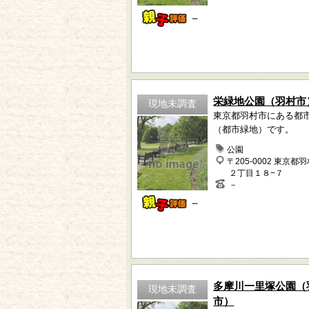
－
栄緑地公園（羽村市
現地未調査
東京都羽村市にある都
（都市緑地）です。
公園
〒205-0002 東京都
２丁目１８−７
－
－
多摩川一里塚公園（
現地未調査
市）