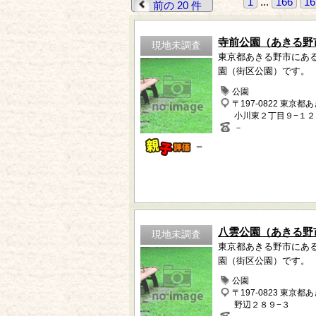
1
...
166
16
前の 20 件
寺前公園（あきる野
現地未調査
東京都あきる野市にあ
園（街区公園）です。
公園
〒197-0822 東京都
小川東２丁目９−１２
－
－
八雲公園（あきる野
現地未調査
東京都あきる野市にあ
園（街区公園）です。
公園
〒197-0823 東京都
野辺２８９−３