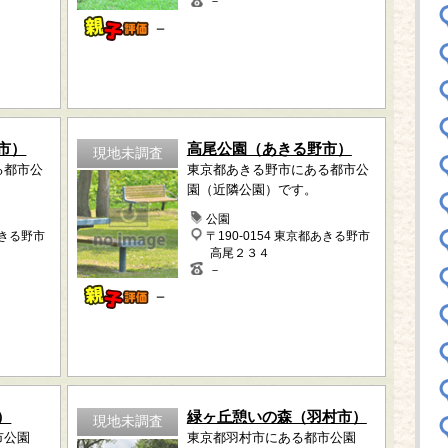
－
－
市）
高尾公園（あきる野市）
現地未調査
る都市公
東京都あきる野市にある都市公
園（近隣公園）です。
公園
あきる野市
〒190-0154 東京都あきる野市
高尾２３４
－
－
）
緑ヶ丘憩いの森（羽村市）
現地未調査
市公園
東京都羽村市にある都市公園