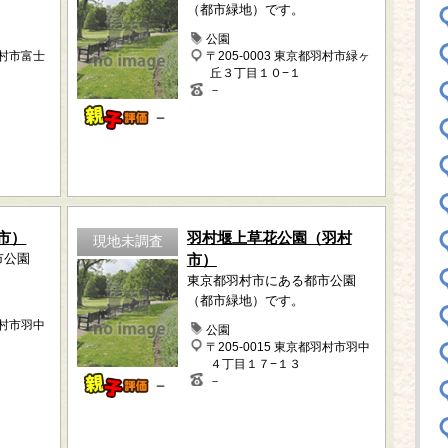
（都市緑地）です。
公園
羽村市富士
〒205-0003 東京都羽村市緑ヶ
丘３丁目１０−１
－
－
市）
羽村堰上草花公園（羽村
現地未調査
市公園
市）
東京都羽村市にある都市公園
（都市緑地）です。
羽村市羽中
公園
〒205-0015 東京都羽村市羽中
４丁目１７−１３
－
－