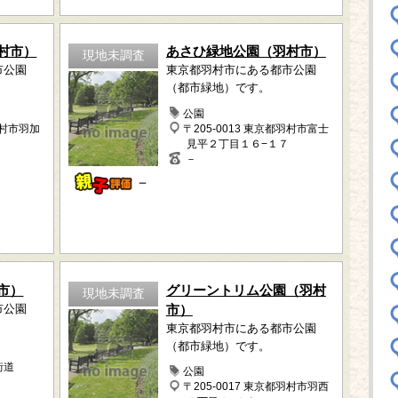
村市）
あさひ緑地公園（羽村市）
現地未調査
市公園
東京都羽村市にある都市公園
（都市緑地）です。
公園
羽村市羽加
〒205-0013 東京都羽村市富士
見平２丁目１６−１７
－
－
市）
グリーントリム公園（羽村
現地未調査
市公園
市）
東京都羽村市にある都市公園
（都市緑地）です。
街道
公園
〒205-0017 東京都羽村市羽西