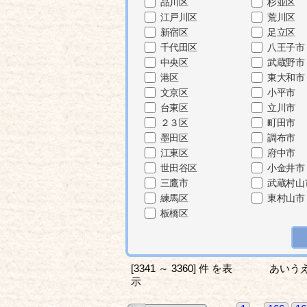
品川区
杉並区
江戸川区
荒川区
新宿区
足立区
千代田区
八王子市
中央区
武蔵野市
港区
東大和市
文京区
小平市
台東区
立川市
２３区
町田市
墨田区
調布市
江東区
府中市
世田谷区
小金井市
三鷹市
武蔵村山
練馬区
東村山市
板橋区
[3341 ～ 3360] 件 を表
あいう
示