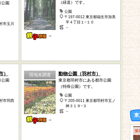
（緑道）です。
市公園
公園
〒197-0012 東京都福生市加美
平４丁目１−１０
羽村市玉川
－
－
市）
動物公園（羽村市）
現地未調査
市公園
東京都羽村市にある都市公園
（特殊公園）です。
公園
羽村市羽西
〒205-0011 東京都羽村市五ノ
神３１９−３
－
東
－
第