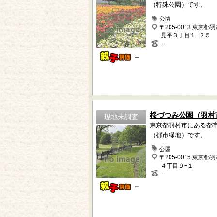
（特殊公園）です。
公園
〒205-0013 東京都
見平３丁目１−２５
－
－
桜づつみ公園（羽村
現地未調査
東京都羽村市にある都
（都市緑地）です。
公園
〒205-0015 東京都
４丁目９−１
－
－