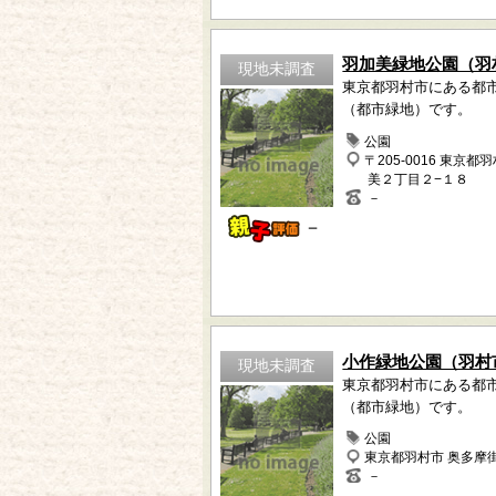
羽加美緑地公園（羽
現地未調査
東京都羽村市にある都
（都市緑地）です。
公園
〒205-0016 東京都
美２丁目２−１８
－
－
小作緑地公園（羽村
現地未調査
東京都羽村市にある都
（都市緑地）です。
公園
東京都羽村市 奥多摩
－