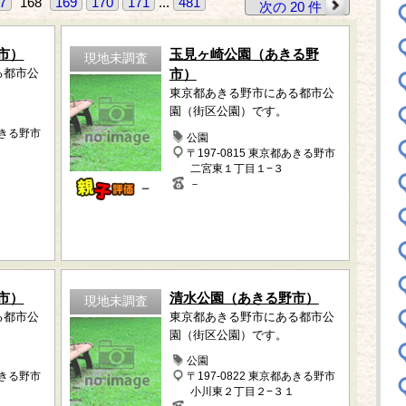
7
168
169
170
171
...
481
次の 20 件
市）
玉見ヶ崎公園（あきる野
現地未調査
る都市公
市）
東京都あきる野市にある都市公
園（街区公園）です。
あきる野市
公園
〒197-0815 東京都あきる野市
二宮東１丁目１−３
－
－
市）
清水公園（あきる野市）
現地未調査
る都市公
東京都あきる野市にある都市公
園（街区公園）です。
公園
あきる野市
〒197-0822 東京都あきる野市
小川東２丁目２−３１