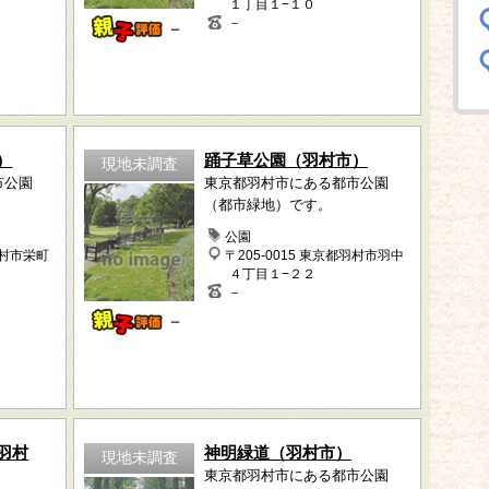
１丁目１−１０
－
－
）
踊子草公園（羽村市）
現地未調査
市公園
東京都羽村市にある都市公園
（都市緑地）です。
公園
羽村市栄町
〒205-0015 東京都羽村市羽中
４丁目１−２２
－
－
羽村
神明緑道（羽村市）
現地未調査
東京都羽村市にある都市公園