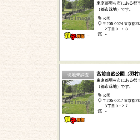
東京都羽村市にある都
（都市緑地）です。
公園
〒205-0024 東京都
２丁目９−１８
－
－
宮前自然公園（羽村
現地未調査
東京都羽村市にある都
（都市緑地）です。
公園
〒205-0017 東京都
３丁目９−２７
－
－