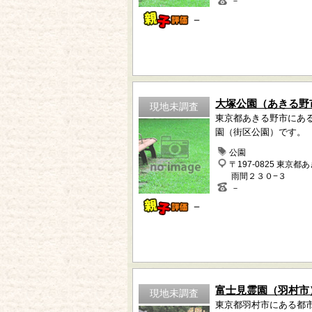
－
－
大塚公園（あきる野
現地未調査
東京都あきる野市にあ
園（街区公園）です。
公園
〒197-0825 東京都
雨間２３０−３
－
－
富士見霊園（羽村市
現地未調査
東京都羽村市にある都