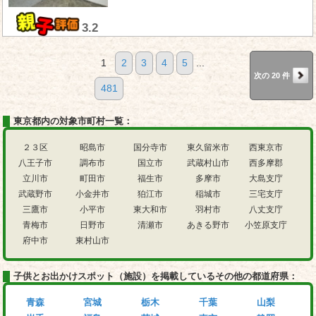
3.2
1
2
3
4
5
...
次の 20 件
481
東京都内の対象市町村一覧：
２３区
昭島市
国分寺市
東久留米市
西東京市
八王子市
調布市
国立市
武蔵村山市
西多摩郡
立川市
町田市
福生市
多摩市
大島支庁
武蔵野市
小金井市
狛江市
稲城市
三宅支庁
三鷹市
小平市
東大和市
羽村市
八丈支庁
青梅市
日野市
清瀬市
あきる野市
小笠原支庁
府中市
東村山市
子供とお出かけスポット（施設）を掲載しているその他の都道府県：
青森
宮城
栃木
千葉
山梨