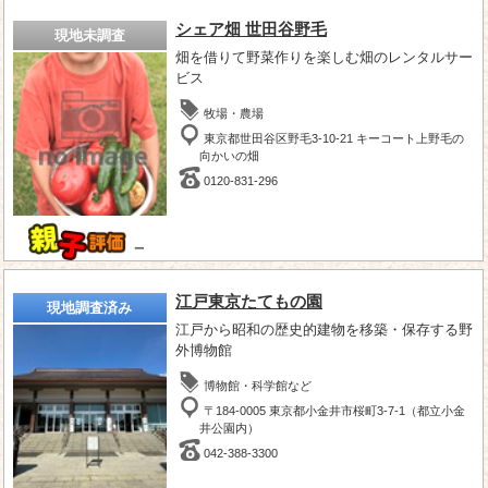
シェア畑 世田谷野毛
現地未調査
畑を借りて野菜作りを楽しむ畑のレンタルサー
ビス
牧場・農場
東京都世田谷区野毛3-10-21 キーコート上野毛の
向かいの畑
0120-831-296
－
江戸東京たてもの園
現地調査済み
江戸から昭和の歴史的建物を移築・保存する野
外博物館
博物館・科学館など
〒184-0005 東京都小金井市桜町3-7-1（都立小金
井公園内）
042-388-3300