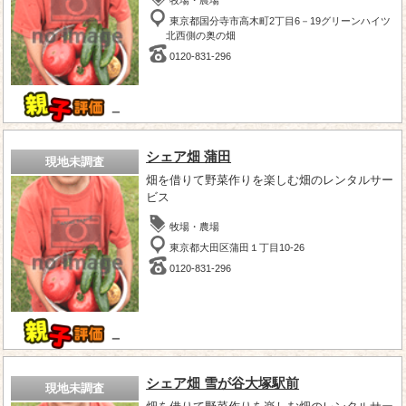
東京都国分寺市高木町2丁目6－19グリーンハイツ
北西側の奥の畑
0120-831-296
－
シェア畑 蒲田
現地未調査
畑を借りて野菜作りを楽しむ畑のレンタルサー
ビス
牧場・農場
東京都大田区蒲田１丁目10-26
0120-831-296
－
シェア畑 雪が谷大塚駅前
現地未調査