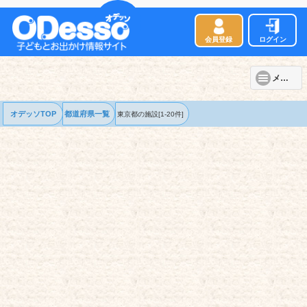
会員登録
ログイン
メニュー
オデッソTOP
都道府県一覧
東京都の
施設
[1-20件]