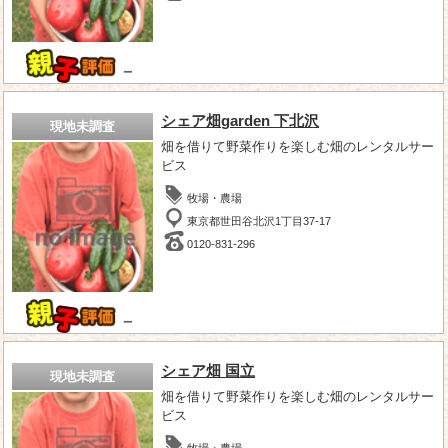
－
シェア畑garden 下北沢
現地未調査
畑を借りて野菜作りを楽しむ畑のレンタルサー
ビス
牧場・農場
東京都世田谷北沢1丁目37-17
0120-831-296
－
シェア畑 国立
現地未調査
畑を借りて野菜作りを楽しむ畑のレンタルサー
ビス
牧場・農場