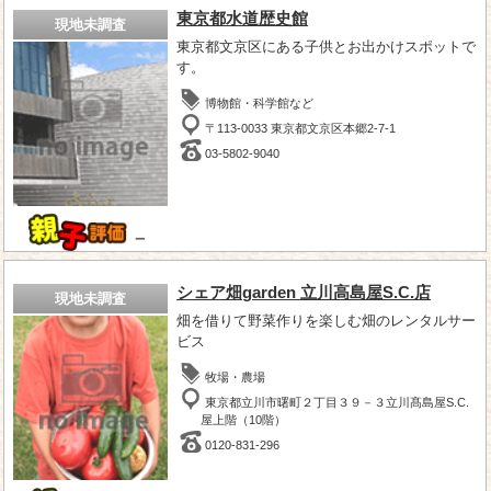
東京都水道歴史館
現地未調査
東京都文京区にある子供とお出かけスポットで
す。
博物館・科学館など
〒113-0033 東京都文京区本郷2-7-1
03-5802-9040
－
シェア畑garden 立川高島屋S.C.店
現地未調査
畑を借りて野菜作りを楽しむ畑のレンタルサー
ビス
牧場・農場
東京都立川市曙町２丁目３９－３立川髙島屋S.C.
屋上階（10階）
0120-831-296