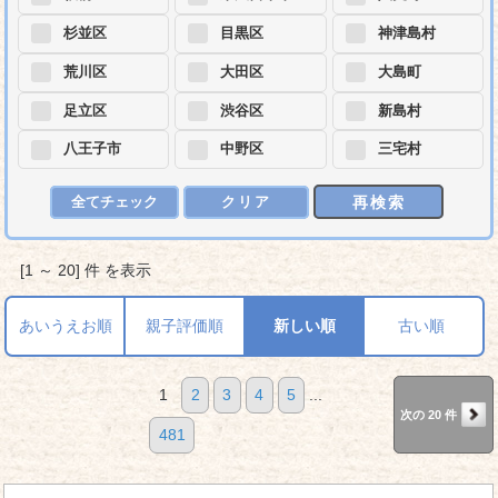
杉並区
目黒区
神津島村
荒川区
大田区
大島町
足立区
渋谷区
新島村
八王子市
中野区
三宅村
再検索
全てチェック
クリア
[1 ～ 20] 件 を表示
あいうえお順
親子評価順
新しい順
古い順
1
2
3
4
5
...
次の 20 件
481