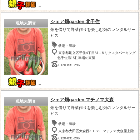
－
シェア畑garden 北千住
現地未調査
畑を借りて野菜作りを楽しむ畑のレンタルサー
ビス
牧場・農場
東京都足立区千住4丁目31－8 リクスタパーキング
北千住第15駐車場の東隣
0120-831-296
－
シェア畑garden マチノマ大森
現地未調査
畑を借りて野菜作りを楽しむ畑のレンタルサー
ビス
牧場・農場
東京都大田区大森西3-1-38 マチノマ大森屋上階
0120-831-296