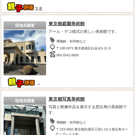
3.8
東京都庭園美術館
現地未調査
アール・デコ様式の美しい美術館です。
博物館・科学館など
〒108-0071 東京都港区白金台5-21-9
050-5541-8600
－
東京都写真美術館
現地未調査
写真と映像作品を展示する恵比寿の美術館で
す。
博物館・科学館など
〒153-0062 東京都目黒区三田1-13-3 恵比寿ガー
デンプレイス内