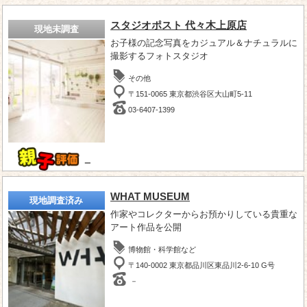
スタジオポスト 代々木上原店
現地未調査
お子様の記念写真をカジュアル＆ナチュラルに
撮影するフォトスタジオ
その他
〒151-0065 東京都渋谷区大山町5-11
03-6407-1399
－
WHAT MUSEUM
現地調査済み
作家やコレクターからお預かりしている貴重な
アート作品を公開
博物館・科学館など
〒140-0002 東京都品川区東品川2-6-10 G号
－