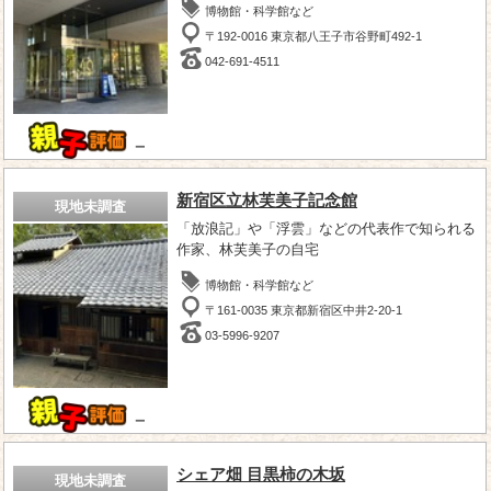
博物館・科学館など
〒192-0016 東京都八王子市谷野町492-1
042-691-4511
－
新宿区立林芙美子記念館
現地未調査
「放浪記」や「浮雲」などの代表作で知られる
作家、林芙美子の自宅
博物館・科学館など
〒161-0035 東京都新宿区中井2-20-1
03-5996-9207
－
シェア畑 目黒柿の木坂
現地未調査