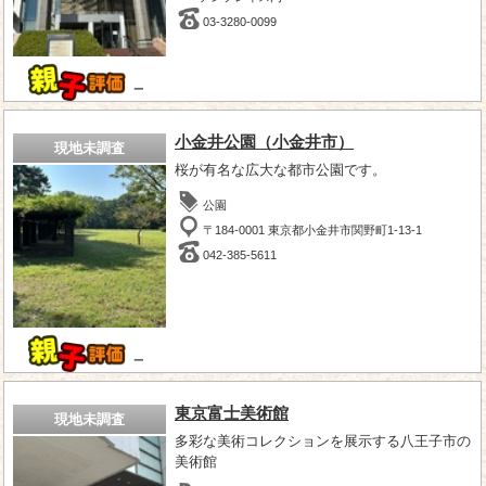
03-3280-0099
－
小金井公園（小金井市）
現地未調査
桜が有名な広大な都市公園です。
公園
〒184-0001 東京都小金井市関野町1-13-1
042-385-5611
－
東京富士美術館
現地未調査
多彩な美術コレクションを展示する八王子市の
美術館