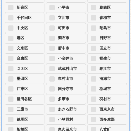
新宿区
小平市
葛飾区
千代田区
立川市
青梅市
中央区
町田市
昭島市
港区
調布市
日野市
文京区
府中市
国立市
台東区
小金井市
福生市
２３区
武蔵村山市
狛江市
墨田区
東村山市
清瀬市
江東区
国分寺市
稲城市
世田谷区
多摩市
羽村市
三鷹市
あきる野市
西東京市
練馬区
小笠原村
西多摩郡
板橋区
東久留米市
八丈町