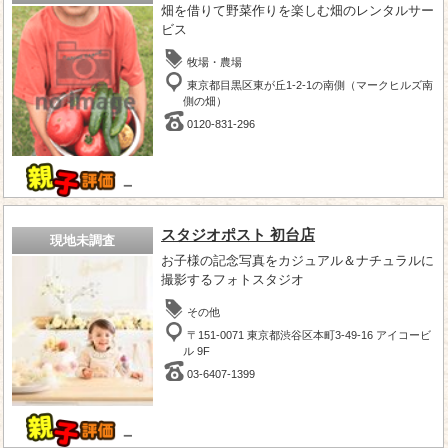
畑を借りて野菜作りを楽しむ畑のレンタルサー
ビス
牧場・農場
東京都目黒区東が丘1-2-1の南側（マークヒルズ南
側の畑）
0120-831-296
－
スタジオポスト 初台店
現地未調査
お子様の記念写真をカジュアル＆ナチュラルに
撮影するフォトスタジオ
その他
〒151-0071 東京都渋谷区本町3-49-16 アイコービ
ル 9F
03-6407-1399
－