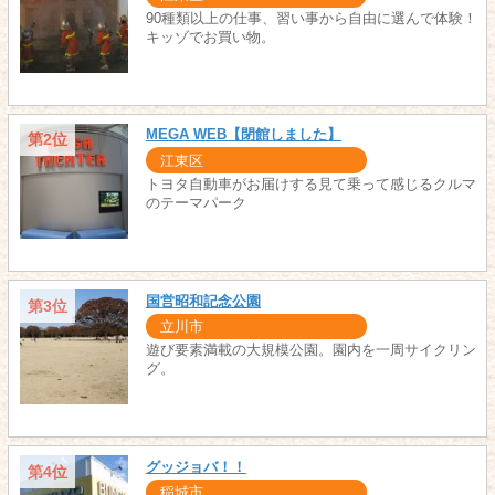
90種類以上の仕事、習い事から自由に選んで体験！
キッゾでお買い物。
MEGA WEB【閉館しました】
第2位
江東区
トヨタ自動車がお届けする見て乗って感じるクルマ
のテーマパーク
国営昭和記念公園
第3位
立川市
遊び要素満載の大規模公園。園内を一周サイクリン
グ。
グッジョバ！！
第4位
稲城市