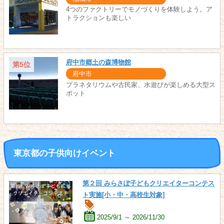
4つのファクトリーでモノづくりを体験しよう。ア
トラクションも楽しい
府中市郷土の森博物館
第5位
府中市
プラネタリウムや古民家、水遊びが楽しめる大型ス
ポット
東京都の子供向けイベント
第２回 みらさぽ子どもクリエイターコンテス
ト実施[小・中・高校生対象]
2025/9/1 ～ 2026/11/30