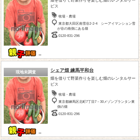
畑を借りて野菜作りを楽しむ畑のレンタルサー
ビス
牧場・農場
東京都大田区南雪谷2-2-4 シーアイマンション雪
が谷の南側にある畑
0120-831-296
－
シェア畑 練馬平和台
現地未調査
畑を借りて野菜作りを楽しむ畑のレンタルサー
ビス
牧場・農場
東京都練馬区北町7丁目7－30メゾンプランタン東
側の畑
0120-831-296
－