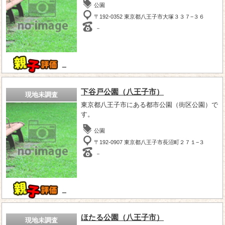
公園
〒192-0352 東京都八王子市大塚３３７−３６
－
－
下谷戸公園（八王子市）
現地未調査
東京都八王子市にある都市公園（街区公園）で
す。
公園
〒192-0907 東京都八王子市長沼町２７１−３
－
－
ほたる公園（八王子市）
現地未調査