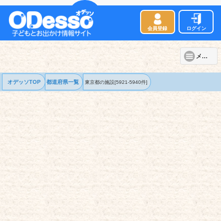
会員登録
ログイン
メニュー
オデッソTOP
都道府県一覧
東京都の
施設
[5921-5940件]