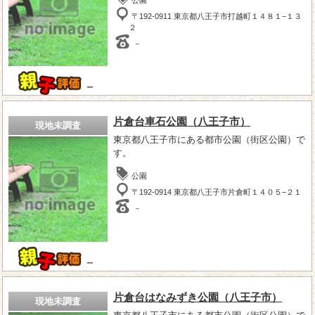
〒192-0911 東京都八王子市打越町１４８１−１３
２
－
－
片倉台車石公園（八王子市）
現地未調査
東京都八王子市にある都市公園（街区公園）で
す。
公園
〒192-0914 東京都八王子市片倉町１４０５−２１
－
－
片倉台はなみずき公園（八王子市）
現地未調査