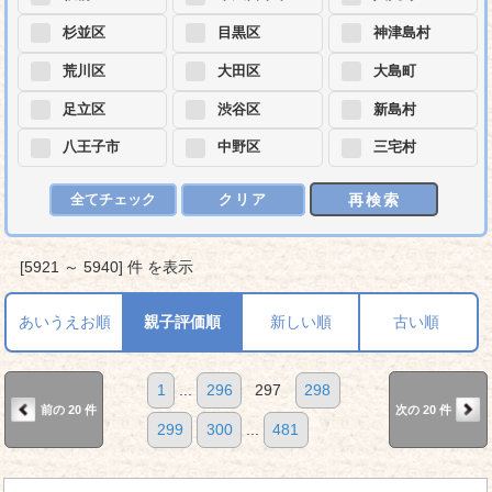
杉並区
目黒区
神津島村
荒川区
大田区
大島町
足立区
渋谷区
新島村
八王子市
中野区
三宅村
再検索
全てチェック
クリア
[5921 ～ 5940] 件 を表示
あいうえお順
親子評価順
新しい順
古い順
1
...
296
297
298
前の 20 件
次の 20 件
299
300
...
481