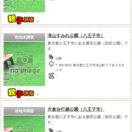
－
滝山すみれ公園（八王子市）
現地未調査
東京都八王子市にある都市公園（街区公園）で
す。
公園
〒192-0011 東京都八王子市滝山町２丁目３８８
−１８
－
－
片倉台打越公園（八王子市）
現地未調査
東京都八王子市にある都市公園（街区公園）で
す。
公園