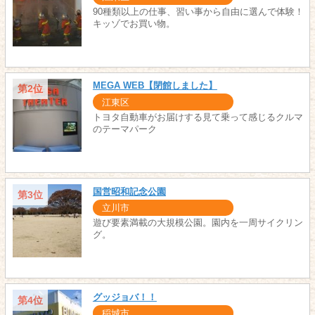
90種類以上の仕事、習い事から自由に選んで体験！
キッゾでお買い物。
MEGA WEB【閉館しました】
第2位
江東区
トヨタ自動車がお届けする見て乗って感じるクルマ
のテーマパーク
国営昭和記念公園
第3位
立川市
遊び要素満載の大規模公園。園内を一周サイクリン
グ。
グッジョバ！！
第4位
稲城市