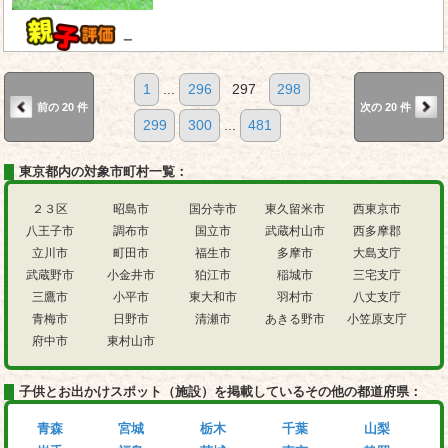
－
1
...
296
297
298
前の 20 件
次の 20 件
299
300
...
481
東京都内の対象市町村一覧：
２３区
昭島市
国分寺市
東久留米市
西東京市
八王子市
調布市
国立市
武蔵村山市
西多摩郡
立川市
町田市
福生市
多摩市
大島支庁
武蔵野市
小金井市
狛江市
稲城市
三宅支庁
三鷹市
小平市
東大和市
羽村市
八丈支庁
青梅市
日野市
清瀬市
あきる野市
小笠原支庁
府中市
東村山市
子供とお出かけスポット（施設）を掲載しているその他の都道府県：
青森
宮城
栃木
千葉
山梨