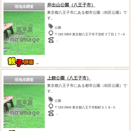
井出山公園（八王子市）
現地未調査
東京都八王子市にある都市公園（街区公園）で
す。
公園
〒192-0904 東京都八王子市子安町３丁目１７−６
－
－
上館公園（八王子市）
現地未調査
東京都八王子市にある都市公園（街区公園）で
す。
公園
〒193-0944 東京都八王子市館町６１８−５
－