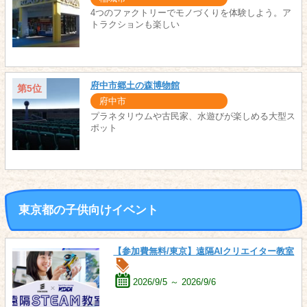
4つのファクトリーでモノづくりを体験しよう。ア
トラクションも楽しい
府中市郷土の森博物館
第5位
府中市
プラネタリウムや古民家、水遊びが楽しめる大型ス
ポット
東京都の子供向けイベント
【参加費無料/東京】遠隔AIクリエイター教室
2026/9/5 ～ 2026/9/6