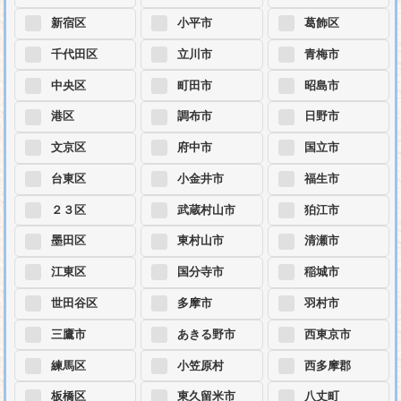
新宿区
小平市
葛飾区
千代田区
立川市
青梅市
中央区
町田市
昭島市
港区
調布市
日野市
文京区
府中市
国立市
台東区
小金井市
福生市
２３区
武蔵村山市
狛江市
墨田区
東村山市
清瀬市
江東区
国分寺市
稲城市
世田谷区
多摩市
羽村市
三鷹市
あきる野市
西東京市
練馬区
小笠原村
西多摩郡
板橋区
東久留米市
八丈町