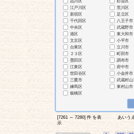
品川区
杉並区
江戸川区
荒川区
新宿区
足立区
千代田区
八王子市
中央区
武蔵野市
港区
東大和市
文京区
小平市
台東区
立川市
２３区
町田市
墨田区
調布市
江東区
府中市
世田谷区
小金井市
三鷹市
武蔵村山
練馬区
東村山市
板橋区
[7261 ～ 7280] 件 を表
あいう
示