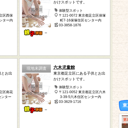
かけスポットです。
体験型スポット
足立区西保
〒121-0072 東京都足立区保塚
センター内
町7-16保塚住区センター内
03-3858-1876
－
六木児童館
現地未調査
供とお出
東京都足立区にある子供とお出
かけスポットです。
体験型スポット
足立区南花
〒121-0052 東京都足立区六木
区センター
3-39-5六木住区センター内
03-3629-1716
東
－
第