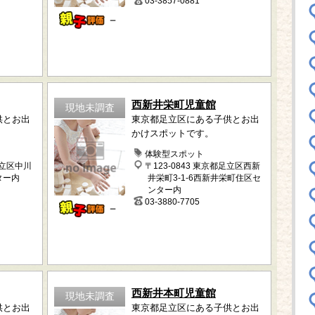
03-3857-0881
－
西新井栄町児童館
現地未調査
供とお出
東京都足立区にある子供とお出
かけスポットです。
体験型スポット
足立区中川
〒123-0843 東京都足立区西新
ター内
井栄町3-1-6西新井栄町住区セ
ンター内
03-3880-7705
－
西新井本町児童館
現地未調査
供とお出
東京都足立区にある子供とお出