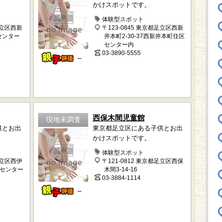
かけスポットです。
体験型スポット
足立区西新
〒123-0845 東京都足立区西新
区センター
井本町2-30-37西新井本町住区
センター内
03-3890-5555
－
西保木間児童館
現地未調査
供とお出
東京都足立区にある子供とお出
かけスポットです。
体験型スポット
足立区西伊
〒121-0812 東京都足立区西保
区センター
木間3-14-16
03-3884-1114
－