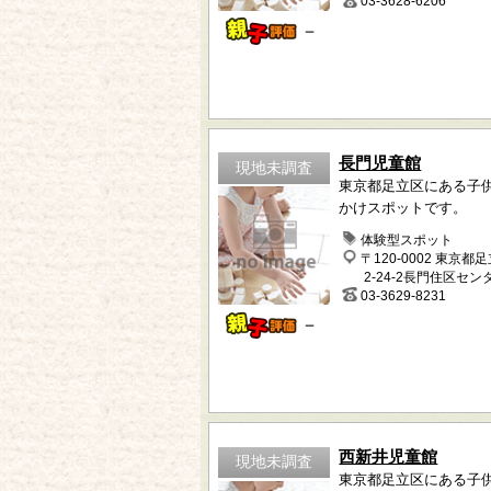
03-3628-6206
－
長門児童館
現地未調査
東京都足立区にある子
かけスポットです。
体験型スポット
〒120-0002 東京都
2-24-2長門住区セン
03-3629-8231
－
西新井児童館
現地未調査
東京都足立区にある子