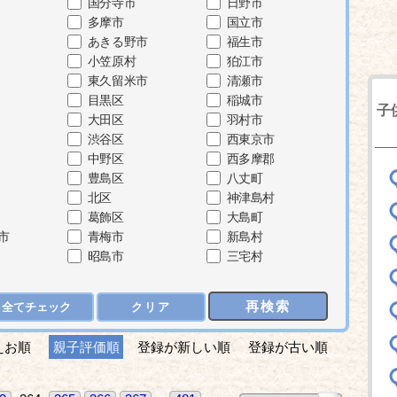
国分寺市
日野市
多摩市
国立市
あきる野市
福生市
小笠原村
狛江市
東久留米市
清瀬市
目黒区
稲城市
子
大田区
羽村市
渋谷区
西東京市
中野区
西多摩郡
豊島区
八丈町
北区
神津島村
葛飾区
大島町
市
青梅市
新島村
昭島市
三宅村
再検索
全てチェック
クリア
えお順
親子評価順
登録が新しい順
登録が古い順