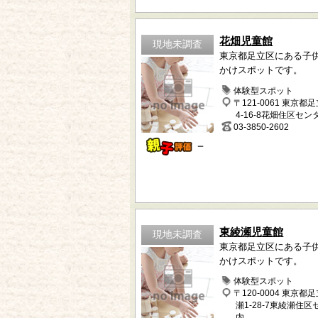
花畑児童館
現地未調査
東京都足立区にある子
かけスポットです。
体験型スポット
〒121-0061 東京都
4-16-8花畑住区セン
03-3850-2602
－
東綾瀬児童館
現地未調査
東京都足立区にある子
かけスポットです。
体験型スポット
〒120-0004 東京都
瀬1-28-7東綾瀬住
内