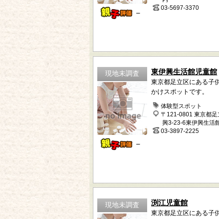
03-5697-3370
－
東伊興生活館児童館
現地未調査
東京都足立区にある子
かけスポットです。
体験型スポット
〒121-0801 東京都
興3-23-6東伊興生活
03-3897-2225
－
渕江児童館
現地未調査
東京都足立区にある子