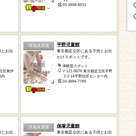
03-3899-8531
－
平野児童館
現地未調査
供とお出
東京都足立区にある子供とお出
かけスポットです。
体験型スポット
足立区東伊
〒121-0076 東京都足立区平野
館内
2-2-14平野住区センター内
03-3884-7765
－
保塚児童館
現地未調査
供とお出
東京都足立区にある子供とお出