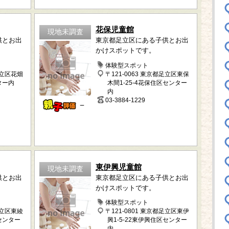
花保児童館
現地未調査
供とお出
東京都足立区にある子供とお出
かけスポットです。
体験型スポット
足立区花畑
〒121-0063 東京都足立区東保
ター内
木間1-25-4花保住区センター
内
03-3884-1229
－
東伊興児童館
現地未調査
供とお出
東京都足立区にある子供とお出
かけスポットです。
体験型スポット
足立区東綾
〒121-0801 東京都足立区東伊
区センター
興1-5-22東伊興住区センター
内