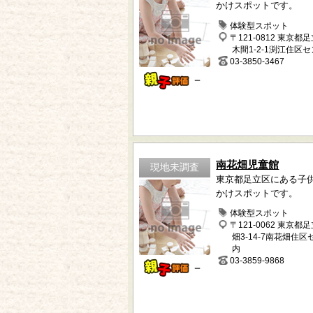
かけスポットです。
体験型スポット
〒121-0812 東京都
木間1-2-1渕江住区
03-3850-3467
－
南花畑児童館
現地未調査
東京都足立区にある子
かけスポットです。
体験型スポット
〒121-0062 東京都
畑3-14-7南花畑住
内
03-3859-9868
－