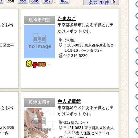
3
364
365
366
367
...
481
次の 20 件
たまねこ
現地未調査
供とお出
東京都多摩市にある子供とお出
かけスポットです。
その他
墨田区太平
〒206-0033 東京都多摩市落合
1-19-16 パークタマ2F
042-316-5220
－
舎人児童館
現地未調査
供とお出
東京都足立区にある子供とお出
かけスポットです。
体験型スポット
足立区東和
〒121-0831 東京都足立区舎人
ター内
1-3-26舎人住区センター内