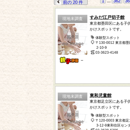
1
...
362
36
前の 20 件
すみだ江戸切子館
現地未調査
東京都墨田区にある子
かけスポットです。
体験型スポット
〒130-0012 東京都
2-10-9
03-3623-4148
－
東和児童館
現地未調査
東京都足立区にある子
かけスポットです。
体験型スポット
〒120-0003 東京都
3-12-9東和住区セン