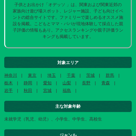
子供とお出かけ「オデッソ 」は、関東および関東近郊の
家族向け遊び場スポット、レジャー施設、子ども向けイベ
ントの総合サイトです。ファミリーで楽しめるオススメ施
設を掲載。こどもとママ・パパが現地体験して採点した親
子評価の情報もあり。アクセスランキングや親子評価ラン
キングも掲載しています。
対象エリア
神奈川
東京
埼玉
千葉
茨城
群馬
栃木
静岡
愛知
山梨
長野
青森
岩手
秋田
宮城
福島
主な対象年齢
未就学児（乳児、幼児）、小学生、中学生、高校生
ジャンル