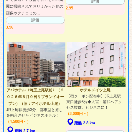
評価
麗に掃除されておりよかった他の
2.95
画像やクチコミの...
評価
3.96
アパホテル〈埼玉上尾駅前〉（２
ホテルメイツ上尾
【宿クーポン配布中】JR上尾駅
０２６年６月９日リブランドオー
東口徒歩5分◆大宮・浦和へアク
プン）（旧：アイホテル上尾）
セス抜群。ビジネスに！
JR上尾駅徒歩3分、都市型と癒し
（3,000円～）
を融合させたビジネスホテル！
（4,500円～）
距離 2.8 km
距離 2.7 km