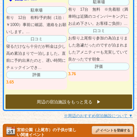
駐車場
有り 17台 無料 ※先着順（満
駐車場
車時は近隣のコインパーキングに
有り 12台 有料/予約制（1泊：
お止め下さい。お客様ご負担）...
￥1000）事前に確認、連絡をお願
口コミ
いします。...
お祭り上尾祭り参加の為泊まりま
口コミ
した急遽だったのですが泊まれま
寝るだけなら十分だが料金は少し
したアメニティーも充実していて
高め素泊まりで一泊しました。直
良かったです朝食...
前に予約出来たのと、遅い時間に
評価
チェックインでき...
3.76
評価
3.65
周辺の宿泊施設をもっと見る ▶︎
※周辺のおすすめ宿泊施設について ▼
宮前公園（上尾市）の子供が楽し
イベントを登録する
い関連イベント