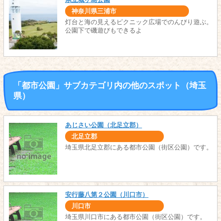
神奈川県三浦市
灯台と海の見えるピクニック広場でのんびり遊ぶ。
公園下で磯遊びもできるよ
「都市公園」サブカテゴリ内の他のスポット（埼玉
県）
あじさい公園（北足立郡）
北足立郡
埼玉県北足立郡にある都市公園（街区公園）です。
安行藤八第２公園（川口市）
川口市
埼玉県川口市にある都市公園（街区公園）です。