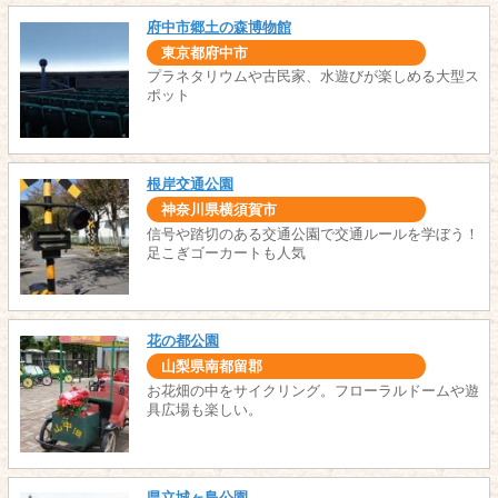
府中市郷土の森博物館
東京都府中市
プラネタリウムや古民家、水遊びが楽しめる大型ス
ポット
根岸交通公園
神奈川県横須賀市
信号や踏切のある交通公園で交通ルールを学ぼう！
足こぎゴーカートも人気
花の都公園
山梨県南都留郡
お花畑の中をサイクリング。フローラルドームや遊
具広場も楽しい。
県立城ヶ島公園