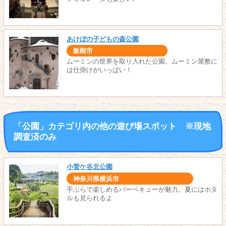
あけぼの子どもの森公園
飯能市
ムーミンの世界を取り入れた公園。ムーミン屋敷に
は仕掛けがいっぱい！
「公園」カテゴリ内の他の遊び場スポット ※現地
調査済のみ
小菅ケ谷北公園
神奈川県横浜市
手ぶらで楽しめるバーベキューが魅力。夏にはホタ
ルも見られるよ