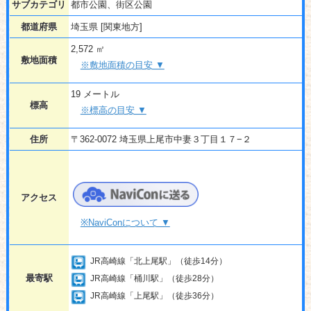
サブカテゴリ
都市公園、街区公園
都道府県
埼玉県 [関東地方]
2,572 ㎡
敷地面積
※敷地面積の目安 ▼
19 メートル
標高
※標高の目安 ▼
住所
〒362-0072 埼玉県上尾市中妻３丁目１７−２
アクセス
※NaviConについて ▼
JR高崎線「北上尾駅」（徒歩14分）
最寄駅
JR高崎線「桶川駅」（徒歩28分）
JR高崎線「上尾駅」（徒歩36分）