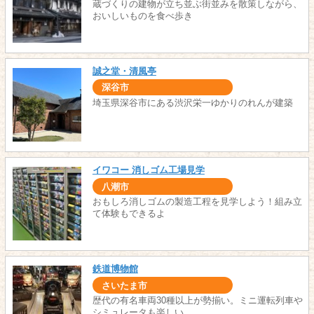
蔵づくりの建物が立ち並ぶ街並みを散策しながら、
おいしいものを食べ歩き
誠之堂・清風亭
深谷市
埼玉県深谷市にある渋沢栄一ゆかりのれんが建築
イワコー 消しゴム工場見学
八潮市
おもしろ消しゴムの製造工程を見学しよう！組み立
て体験もできるよ
鉄道博物館
さいたま市
歴代の有名車両30種以上が勢揃い。ミニ運転列車や
シミュレータも楽しい。