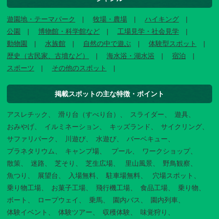
遊園地・テーマパーク
牧場・農場
ハイキング
公園
博物館・科学館など
工場見学・社会見学
動物園
水族館
自然の中で遊ぶ
体験型スポット
歴史（古民家、古墳など）
海水浴・湖水浴
宿泊
スポーツ
その他のスポット
掲載スポットの主な特徴・ポイント
アスレチック
滑り台（すべり台）
スライダー
遊具
おみやげ
イルミネーション
キッズランド
サイクリング
サファリパーク
川遊び
水遊び
バーベキュー
プラネタリウム
キャンプ場
プール
ワークショップ
散策
迷路
芝そり
芝生広場
里山風景
野鳥観察
魚つり
展望台
入場無料
駐車場無料
穴場スポット
乗り物工場
お菓子工場
飛行機工場
食品工場
乗り物
ボート
ロープウェイ
乗馬
園内バス
園内列車
体験イベント
体験ツアー
収穫体験
味覚狩り