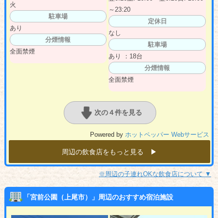
火
～23:20
駐車場
定休日
あり
なし
分煙情報
駐車場
全面禁煙
あり ：18台
分煙情報
全面禁煙
次の４件を見る
Powered by
ホットペッパー Webサービス
周辺の飲食店をもっと見る ▶︎
※周辺の子連れOKな飲食店について ▼
「宮前公園（上尾市）」周辺のおすすめ宿泊施設