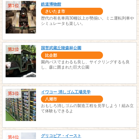
鉄道博物館
第1位
さいたま市
歴代の有名車両30種以上が勢揃い。ミニ運転列車や
シミュレータも楽しい。
国営武蔵丘陵森林公園
第2位
比企郡
園内バスでまわるも良し、サイクリングするも良
し、森に囲まれた巨大公園
イワコー 消しゴム工場見学
第3位
八潮市
おもしろ消しゴムの製造工程を見学しよう！組み立
て体験もできるよ
グリコピア・イースト
第4位