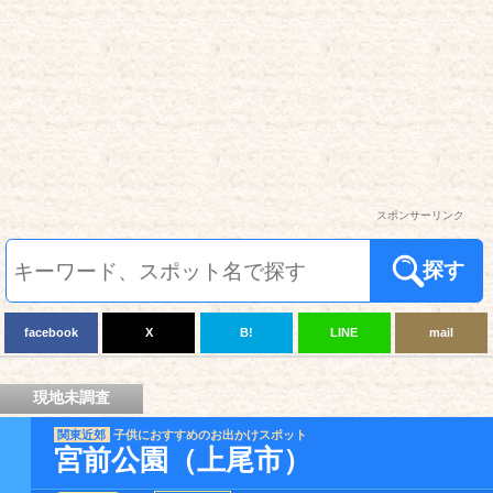
スポンサーリンク
探す
facebook
X
B!
LINE
mail
現地未調査
関東近郊
子供におすすめのお出かけスポット
宮前公園（上尾市）