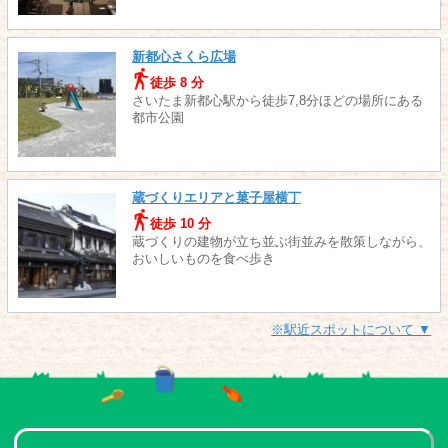
新都心さくら広場
徒歩 8 分
さいたま新都心駅から徒歩7,8分ほどの場所にある
都市公園
蔵づくりエリアと菓子屋横丁
徒歩 10 分
蔵づくりの建物が立ち並ぶ街並みを散策しながら、
おいしいものを食べ歩き
※駅近スポットについて ▼