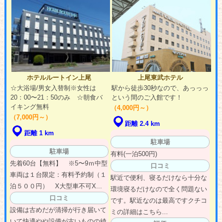
ホテルルートイン上尾
上尾東武ホテル
☆大浴場/男女入替制※女性は
駅から徒歩30秒なので、あっっっ
20：00〜21：50のみ ☆朝食バ
という間のご入館です！
イキング無料
（4,000円～）
（7,000円～）
距離 2.4 km
距離 1 km
駐車場
駐車場
有料(一泊500円)
先着60台【無料】 ※5〜9ｍ中型
口コミ
車両は１台限定：有料予約制（１
駅近で便利、寝るだけなら十分な
泊５００円） X大型車不可X...
環境寝るだけなので全く問題ない
口コミ
です。駅近なのは最高ですクチコ
設備は古めだが清掃が行き届いて
ミの詳細はこちら...
いて快適やや設備が古いものの綺