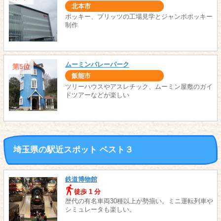
北本市
ポッキー、プリッツの工場見学とジャンボポッキー
制作
ムーミンバレーパーク
第5位
飯能市
ツリーハウスやアスレチック、ムーミン屋敷のガイ
ドツアーなどが楽しい
埼玉県の駅近スポット ベスト３
鉄道博物館
徒歩 1 分
歴代の有名車両30種以上が勢揃い。ミニ運転列車や
シミュレータも楽しい。