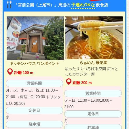
子連れOKな
「宮前公園（上尾市）」周辺の
飲食店
らぁめん 麺楽屋
キッチンハウス ワンポイント
ゆったりくつろげる空間 広々と
距離 100 m
したカウンター席
距離 200 m
営業時間
月、火、木～日、祝日: 11:00～
営業時間
21:00 （料理L.O. 20:30 ドリンク
火～日: 11:30～15:0018:00～
L.O. 20:30）
21:00
定休日
定休日
水
月
駐車場
駐車場