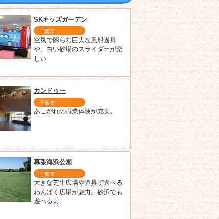
SKキッズガーデン
千葉市
空気で膨らむ巨大な風船遊具
や、白い砂場のスライダーが楽
しい
カンドゥー
千葉市
あこがれの職業体験が充実。
幕張海浜公園
千葉市
大きな芝生広場や遊具で遊べる
わんぱく広場が魅力。砂浜でも
遊べるよ。