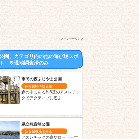
スポンサーリンク
公園」カテゴリ内の他の遊び場スポ
ト ※現地調査済のみ
市民の森ふじやま公園
神奈川県伊勢原市
森の中にある約8基のアスレチッ
クでアクティブに遊ぶ
県立観音崎公園
神奈川県横須賀市
アスレチックの森やローラーす