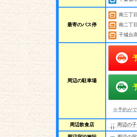
南三丁
最寄のバス停
南二丁
千城台
周辺の駐車場
※予約がで
周辺飲食店
周辺の子
周辺宿泊施設
周辺の宿