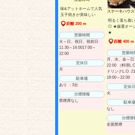
味&アットホームで人気
ステーキハウスV
玉子焼きが美味しい
明るく落ち着
距離 200 m
◎ ★厳選オー
★
営業時間
火～日、祝日、祝前日:
距離 400 m
11:30～14:0017:00～
営業時
22:00
月、水、金～日: 
定休日
22:00 （料理L.O.
月
ドリンクL.O. 21
18:00～22:00
駐車場
あり ：3台
定休
火
分煙情報
禁煙席なし
駐車
なし
分煙情
全面禁煙