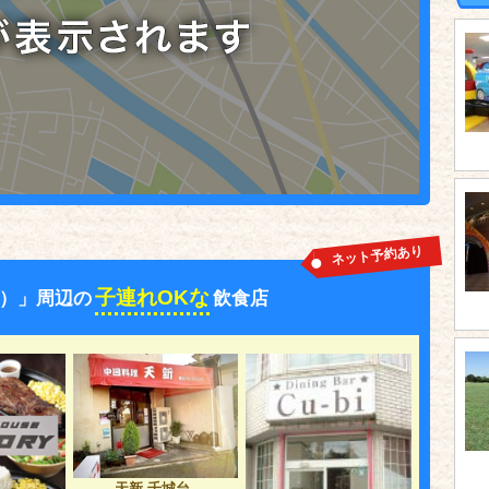
ネット予約あり
子連れOKな
）」周辺の
飲食店
天新 千城台