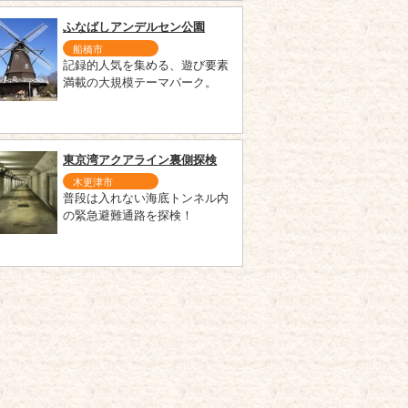
ふなばしアンデルセン公園
船橋市
記録的人気を集める、遊び要素
満載の大規模テーマパーク。
東京湾アクアライン裏側探検
木更津市
普段は入れない海底トンネル内
の緊急避難通路を探検！