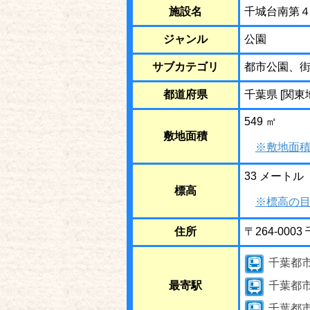
施設名
千城台南第
ジャンル
公園
サブカテゴリ
都市公園、
都道府県
千葉県 [関東
549 ㎡
敷地面積
※敷地面積
33 メートル
標高
※標高の目
住所
〒264-00
千葉都
最寄駅
千葉都
千葉都