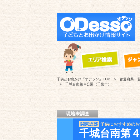
子供とお出かけ「オデッソ」
TOP
都道府県一
千城台南第４公園（千葉市）
現地未調査
関東近郊
子供におすすめのお
千城台南第