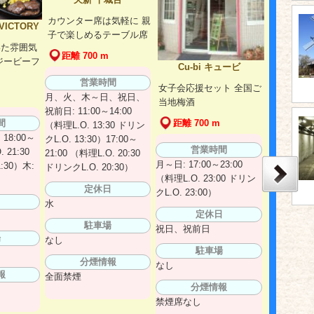
カウンター席は気軽に 親
ICTORY
子で楽しめるテーブル席
いた雰囲気
距離 700 m
ジービーフ
Cu-bi キュービ
営業時間
女子会応援セット 全国ご
月、火、木～日、祝日、
当地梅酒
祝前日: 11:00～14:00
間
距離 700 m
（料理L.O. 13:30 ドリン
18:00～
クL.O. 13:30）17:00～
営業時間
 21:30
21:00 （料理L.O. 20:30
月～日: 17:00～23:00
:30）木:
ドリンクL.O. 20:30）
（料理L.O. 23:00 ドリン
定休日
クL.O. 23:00）
日
水
定休日
駐車場
祝日、祝前日
場
なし
駐車場
分煙情報
なし
報
全面禁煙
分煙情報
禁煙席なし