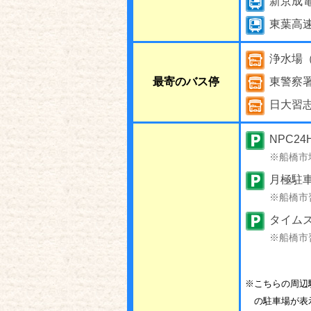
新京成
東葉高
浄水場（
最寄のバス停
東警察署
日大習
NPC2
※船橋市
月極駐車
※船橋市
タイム
※船橋市
※こちらの周辺
の駐車場が表