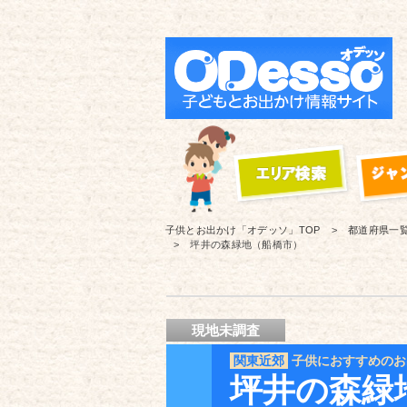
子供とお出かけ「オデッソ」
TOP
都道府県一
坪井の森緑地（船橋市）
現地未調査
関東近郊
子供におすすめのお
坪井の森緑