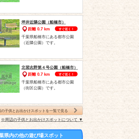
坪井近隣公園（船橋市）
距離 0.7 km
すぐ近く！
千葉県船橋市にある都市公園
（近隣公園）です。
北習志野第４号公園（船橋市）
距離 0.7 km
すぐ近く！
千葉県船橋市にある都市公園
（街区公園）です。
辺の子供とお出かけスポットを一覧で見る
※周辺の子供とお出かけスポットについて ▼
葉県内の他の遊び場スポット