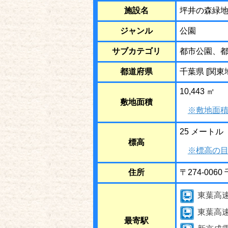
施設名
坪井の森緑
ジャンル
公園
サブカテゴリ
都市公園、
都道府県
千葉県 [関東
10,443 ㎡
敷地面積
※敷地面積
25 メートル
標高
※標高の目
住所
〒274-00
東葉高
東葉高
最寄駅