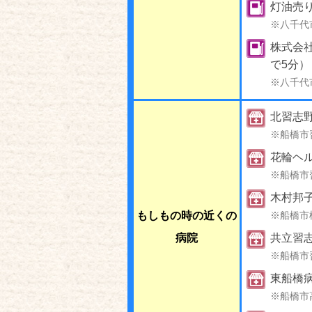
灯油売
※八千代
株式会社
で5分）
※八千代
北習志
※船橋市
花輪ヘ
※船橋市
木村邦
もしもの時の近くの
※船橋市
病院
共立習
※船橋市
東船橋
※船橋市