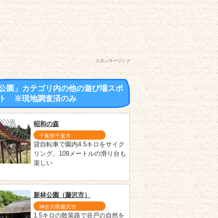
スポンサーリンク
公園」カテゴリ内の他の遊び場スポ
ト ※現地調査済のみ
昭和の森
千葉県千葉市
貸自転車で園内4.5キロをサイク
リング。109メートルの滑り台も
楽しい
新林公園（藤沢市）
神奈川県藤沢市
1.5キロの散策路で谷戸の自然を