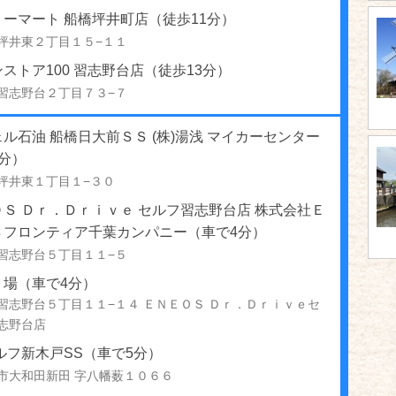
ーマート 船橋坪井町店（徒歩11分）
坪井東２丁目１５−１１
ストア100 習志野台店（徒歩13分）
習志野台２丁目７３−７
ル石油 船橋日大前ＳＳ (株)湯浅 マイカーセンター
分）
坪井東１丁目１−３０
Ｓ Ｄｒ．Ｄｒｉｖｅ セルフ習志野台店 株式会社Ｅ
Ｓフロンティア千葉カンパニー（車で4分）
習志野台５丁目１１−５
り場（車で4分）
習志野台５丁目１１−１４ ＥＮＥＯＳ Ｄｒ．Ｄｒｉｖｅセ
志野台店
ルフ新木戸SS（車で5分）
市大和田新田 字八幡薮１０６６