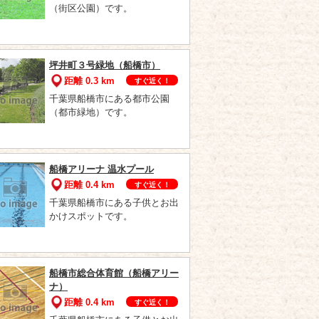
（街区公園）です。
坪井町３号緑地（船橋市）
距離 0.3 km
すぐ近く！
千葉県船橋市にある都市公園
（都市緑地）です。
船橋アリーナ 温水プール
距離 0.4 km
すぐ近く！
千葉県船橋市にある子供とお出
かけスポットです。
船橋市総合体育館（船橋アリー
ナ）
距離 0.4 km
すぐ近く！