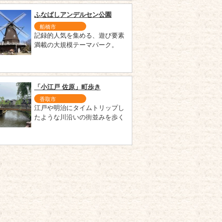
ふなばしアンデルセン公園
船橋市
記録的人気を集める、遊び要素
満載の大規模テーマパーク。
「小江戸 佐原」町歩き
香取市
江戸や明治にタイムトリップし
たような川沿いの街並みを歩く