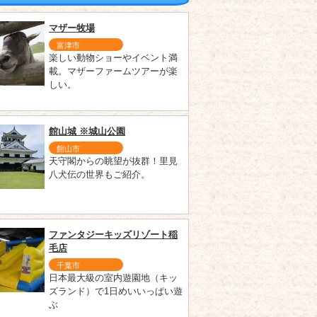
マザー牧場
富津市
楽しい動物ショーやイベント満
載。マザーファームツアーが楽
しい。
館山城 ※城山公園
館山市
天守閣からの眺望が抜群！里見
八犬伝の世界もご紹介。
ファンタジーキッズリゾート稲
毛店
千葉市
日本最大級の室内遊園地（キッ
ズランド）で1日めいいっぱい遊
ぶ