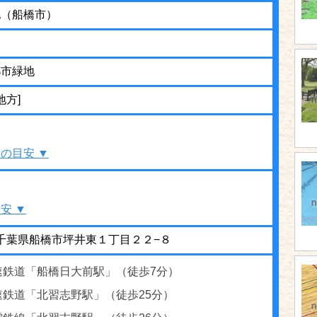
地（船橋市）
都市緑地
地方]
の目安 ▼
安 ▼
60 千葉県船橋市坪井東１丁目２２−８
速鉄道「船橋日大前駅」（徒歩7分）
速鉄道「北習志野駅」（徒歩25分）