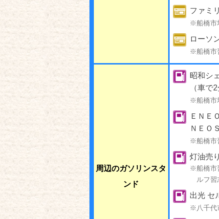
ファミリ
※船橋市
ローソン
※船橋市
昭和シェ
（車で2
※船橋市
ＥＮＥＯ
ＮＥＯ
※船橋市
灯油売
周辺のガソリンスタ
※船橋市
ルフ習
ンド
出光 セ
※八千代