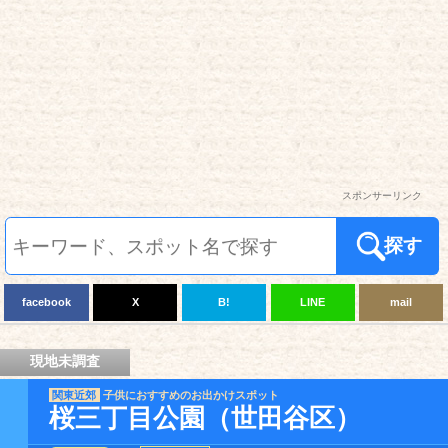
スポンサーリンク
探す
facebook
X
B!
LINE
mail
現地未調査
関東近郊
子供におすすめのお出かけスポット
桜三丁目公園（世田谷区）