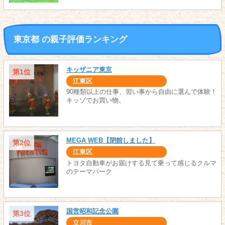
東京都 の親子評価ランキング
キッザニア東京
第1位
江東区
90種類以上の仕事、習い事から自由に選んで体験！
キッゾでお買い物。
MEGA WEB【閉館しました】
第2位
江東区
トヨタ自動車がお届けする見て乗って感じるクルマ
のテーマパーク
国営昭和記念公園
第3位
立川市