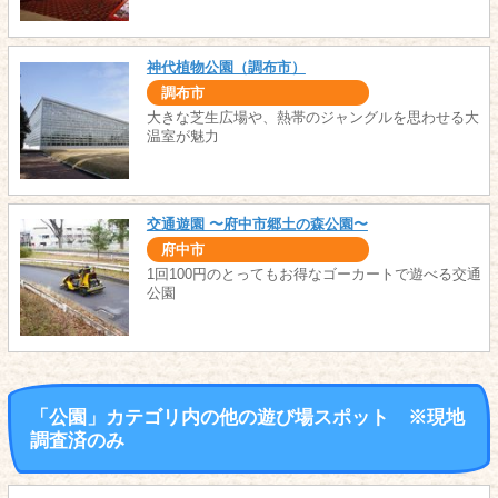
神代植物公園（調布市）
調布市
大きな芝生広場や、熱帯のジャングルを思わせる大
温室が魅力
交通遊園 〜府中市郷土の森公園〜
府中市
1回100円のとってもお得なゴーカートで遊べる交通
公園
「公園」カテゴリ内の他の遊び場スポット ※現地
調査済のみ