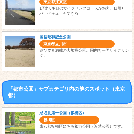
東京都江東区
1周約6キロのサイクリングコースが魅力。日帰り
バーベキューもできる
国営昭和記念公園
東京都立川市
遊び要素満載の大規模公園。園内を一周サイクリン
グ。
「都市公園」サブカテゴリ内の他のスポット（東京
都）
成増北第一公園（板橋区）
板橋区
東京都板橋区にある都市公園（近隣公園）です。