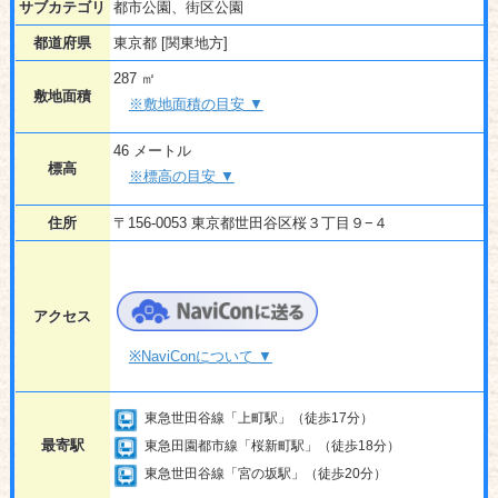
サブカテゴリ
都市公園、街区公園
都道府県
東京都 [関東地方]
287 ㎡
敷地面積
※敷地面積の目安 ▼
46 メートル
標高
※標高の目安 ▼
住所
〒156-0053 東京都世田谷区桜３丁目９−４
アクセス
※NaviConについて ▼
東急世田谷線「上町駅」（徒歩17分）
最寄駅
東急田園都市線「桜新町駅」（徒歩18分）
東急世田谷線「宮の坂駅」（徒歩20分）