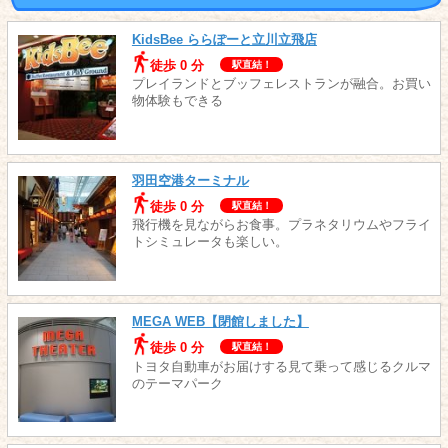
KidsBee ららぽーと立川立飛店
徒歩 0 分
駅直結！
プレイランドとブッフェレストランが融合。お買い
物体験もできる
羽田空港ターミナル
徒歩 0 分
駅直結！
飛行機を見ながらお食事。プラネタリウムやフライ
トシミュレータも楽しい。
MEGA WEB【閉館しました】
徒歩 0 分
駅直結！
トヨタ自動車がお届けする見て乗って感じるクルマ
のテーマパーク