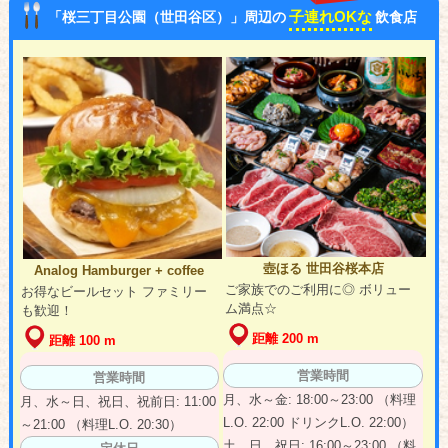
子連れOKな
「桜三丁目公園（世田谷区）」周辺の
飲食店
壺ほる 世田谷桜本店
Analog Hamburger + coffee
ご家族でのご利用に◎ ボリュー
お得なビールセット ファミリー
ム満点☆
も歓迎！
距離 200 m
距離 100 m
営業時間
営業時間
月、水～金: 18:00～23:00 （料理
月、水～日、祝日、祝前日: 11:00
L.O. 22:00 ドリンクL.O. 22:00）
～21:00 （料理L.O. 20:30）
土、日、祝日: 16:00～23:00 （料