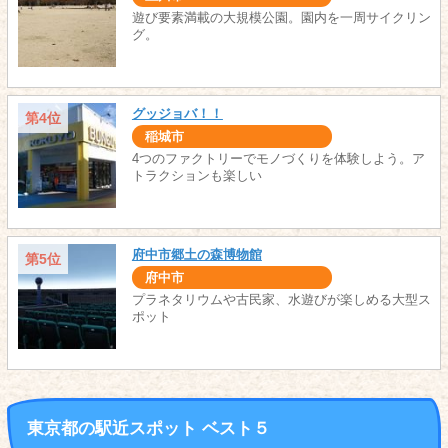
遊び要素満載の大規模公園。園内を一周サイクリン
グ。
グッジョバ！！
第4位
稲城市
4つのファクトリーでモノづくりを体験しよう。ア
トラクションも楽しい
府中市郷土の森博物館
第5位
府中市
プラネタリウムや古民家、水遊びが楽しめる大型ス
ポット
東京都の駅近スポット ベスト５