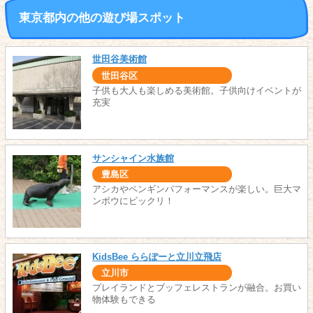
東京都内の他の遊び場スポット
世田谷美術館
世田谷区
子供も大人も楽しめる美術館。子供向けイベントが
充実
サンシャイン水族館
豊島区
アシカやペンギンパフォーマンスが楽しい。巨大マ
ンボウにビックリ！
KidsBee ららぽーと立川立飛店
立川市
プレイランドとブッフェレストランが融合。お買い
物体験もできる