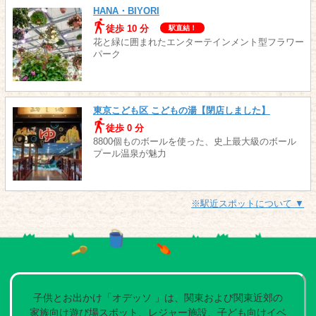
HANA・BIYORI
徒歩 10 分
駅直結！
花と緑に囲まれたエンターテインメント型フラワー
パーク
東京こども区 こどもの湯【閉店しました】
徒歩 0 分
8800個ものボールを使った、史上最大級のボール
プール温泉が魅力
※駅近スポットについて ▼
子供とお出かけ「オデッソ 」は、関東および関東近郊の
家族向け遊び場スポット、レジャー施設、子ども向けイベ