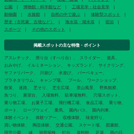
公園
博物館・科学館など
工場見学・社会見学
動物園
水族館
自然の中で遊ぶ
体験型スポット
歴史（古民家、古墳など）
海水浴・湖水浴
宿泊
スポーツ
その他のスポット
掲載スポットの主な特徴・ポイント
アスレチック
滑り台（すべり台）
スライダー
遊具
おみやげ
イルミネーション
キッズランド
サイクリング
サファリパーク
川遊び
水遊び
バーベキュー
プラネタリウム
キャンプ場
プール
ワークショップ
散策
迷路
芝そり
芝生広場
里山風景
野鳥観察
魚つり
展望台
入場無料
駐車場無料
穴場スポット
乗り物工場
お菓子工場
飛行機工場
食品工場
乗り物
ボート
ロープウェイ
乗馬
園内バス
園内列車
体験イベント
体験ツアー
収穫体験
味覚狩り
買い物体験
陶芸体験
交通公園
スケート場
図書館
国営公園
城
洞窟探検
灯台
資料館
足湯
雨の日