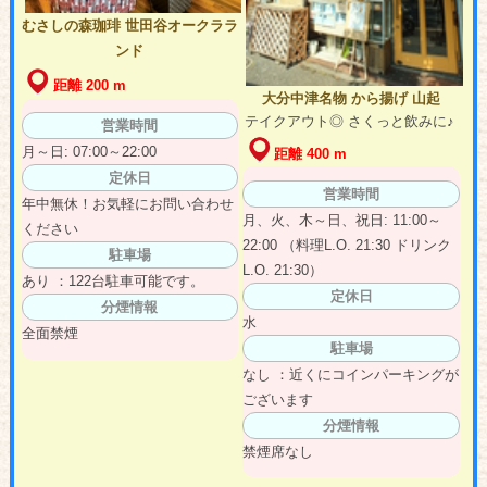
むさしの森珈琲 世田谷オークララ
ンド
距離 200 m
大分中津名物 から揚げ 山起
テイクアウト◎ さくっと飲みに♪
営業時間
月～日: 07:00～22:00
距離 400 m
定休日
営業時間
年中無休！お気軽にお問い合わせ
月、火、木～日、祝日: 11:00～
ください
22:00 （料理L.O. 21:30 ドリンク
駐車場
L.O. 21:30）
あり ：122台駐車可能です。
定休日
分煙情報
水
全面禁煙
駐車場
なし ：近くにコインパーキングが
ございます
分煙情報
禁煙席なし