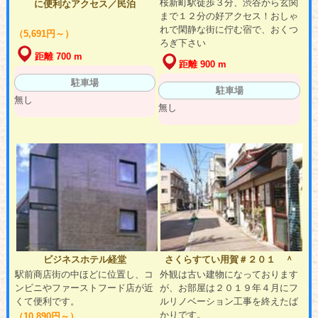
桜新町駅徒歩３分、渋谷から玄関
に便利なアクセス／民泊
まで１２分の好アクセス！おしゃ
れで閑静な街に佇む宿で、おくつ
（5,691円～）
ろぎ下さい
距離 700 m
距離 900 m
駐車場
駐車場
無し
無し
ビジネスホテル経堂
さくらすてい用賀＃２０１ ＾
駅前商店街の中ほどに位置し、コ
外観は古い建物になっております
ンビニやファーストフード店が近
が、お部屋は２０１９年４月にフ
くて便利です。
ルリノベーション工事を終えたば
かりです。
（10,890円～）