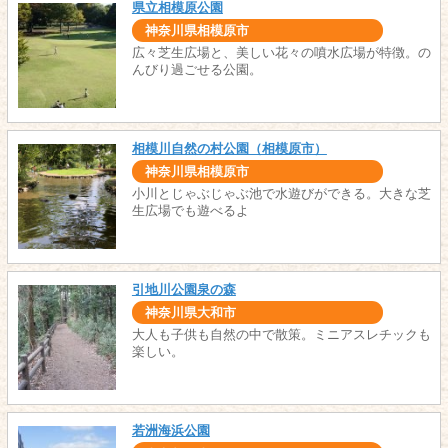
県立相模原公園
神奈川県相模原市
広々芝生広場と、美しい花々の噴水広場が特徴。の
んびり過ごせる公園。
相模川自然の村公園（相模原市）
神奈川県相模原市
小川とじゃぶじゃぶ池で水遊びができる。大きな芝
生広場でも遊べるよ
引地川公園泉の森
神奈川県大和市
大人も子供も自然の中で散策。ミニアスレチックも
楽しい。
若洲海浜公園