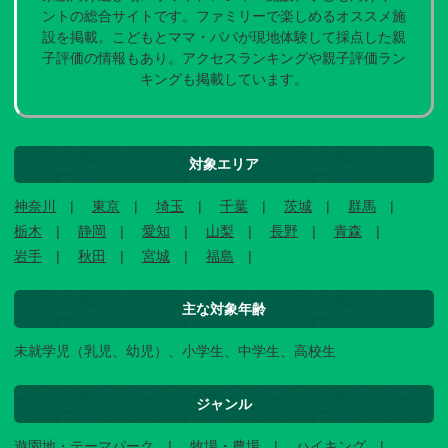
ントの総合サイトです。ファミリーで楽しめるオススメ施
設を掲載。こどもとママ・パパが現地体験して採点した親
子評価の情報もあり。アクセスランキングや親子評価ラン
キングも掲載しています。
対象エリア
神奈川
東京
埼玉
千葉
茨城
群馬
栃木
静岡
愛知
山梨
長野
青森
岩手
秋田
宮城
福島
主な対象年齢
未就学児（乳児、幼児）、小学生、中学生、高校生
ジャンル
遊園地・テーマパーク
牧場・農場
ハイキング