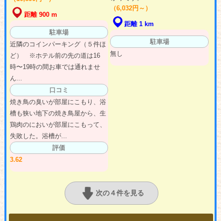
（6,032円～）
距離 900 m
距離 1 km
駐車場
駐車場
近隣のコインパーキング（５件ほ
無し
ど） ※ホテル前の先の道は16
時〜19時の間お車では通れませ
ん...
口コミ
焼き鳥の臭いが部屋にこもり、浴
槽も狭い地下の焼き鳥屋から、生
鶏肉のにおいが部屋にこもって、
失敗した。浴槽が...
評価
3.62
次の４件を見る